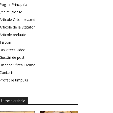
Pagina Principala
Știri religioase
Articole Ortodoxia.md
Articole de la vizitatori
Articole preluate
Tâlcuiri
Bibliotecă video
Gustări de post
Biserica Sfinta Treime
Contacte
Profețiile timpului
Ultimele articole