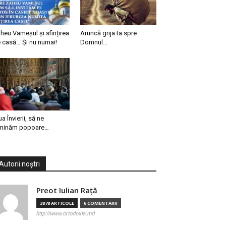
heu Vameșul și sfințirea
Aruncă grija ta spre
 casă… Și nu numai!
Domnul…
ua Învierii, să ne
minăm popoare…
Autorii noștri
Preot Iulian Raţă
3878 ARTICOLE
6 COMENTARII
http://www.ortodoxia.md