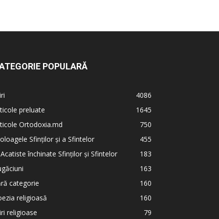
ATEGORIE POPULARĂ
iri
4086
ticole preluate
1645
ticole Ortodoxia.md
750
oloagele Sfinților și a Sfintelor
455
 Acatiste închinate Sfinților și Sfintelor
183
găciuni
163
ră categorie
160
ezia religioasă
160
iri religioase
79