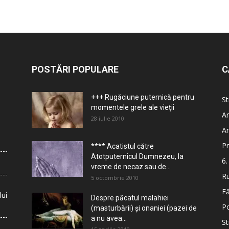
POSTĂRI POPULARE
C
+++ Rugăciune puternică pentru
St
momentele grele ale vieţii
Ar
28 iulie 2010
Ar
Pr
**** Acatistul către
Atotputernicul Dumnezeu, la
6.
vreme de necaz sau de...
Ru
5 octombrie 2010
Fă
lui
Despre păcatul malahiei
Po
(masturbării) şi onaniei (pazei de
a nu avea...
St