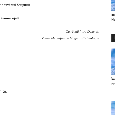
ine cuvântul Scripturii.
În
Doamne ajută.
Na
Cu râvnă întru Domnul,
Vitalii Mereuţanu – Magistru în Teologie
În
Na
mite.