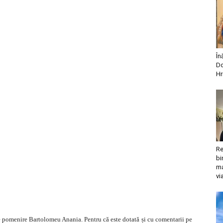
În
Do
Hr
Re
bi
ma
vi
de pomenire Bartolomeu Anania. Pentru că este dotată și cu comentarii pe