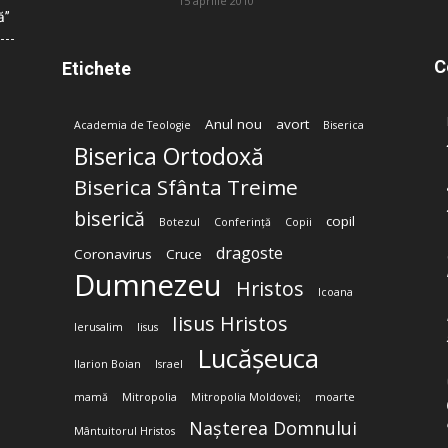
15 aprilie 2010
ă”
C
Etichete
Anul nou
avort
Academia de Teologie
Biserica
Biserica Ortodoxă
Biserica Sfânta Treime
biserică
copil
Botezul
Conferință
Copii
dragoste
Coronavirus
Cruce
Dumnezeu
Hristos
Icoana
Iisus Hristos
Ierusalim
Iisus
Lucășeuca
Ilarion Boian
Israel
mamă
Mitropolia
Mitropolia Moldovei;
moarte
Nașterea Domnului
Mântuitorul Hristos