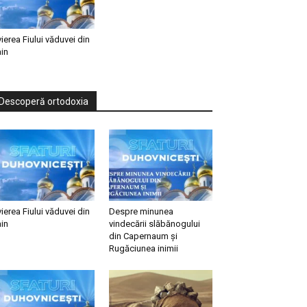
vierea Fiului văduvei din
in
Descoperă ortodoxia
vierea Fiului văduvei din
Despre minunea
in
vindecării slăbănogului
din Capernaum și
Rugăciunea inimii