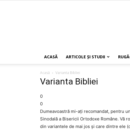
ACASĂ
ARTICOLE ŞI STUDII
RUGĂ
Acasă
Varianta Bibliei
Varianta Bibliei
0
0
Dumeavoastră mi-ați recomandat, pentru un no
Sinodală a Bisericii Ortodoxe Române. Vă ro
din variantele de mai jos și care dintre ele (d