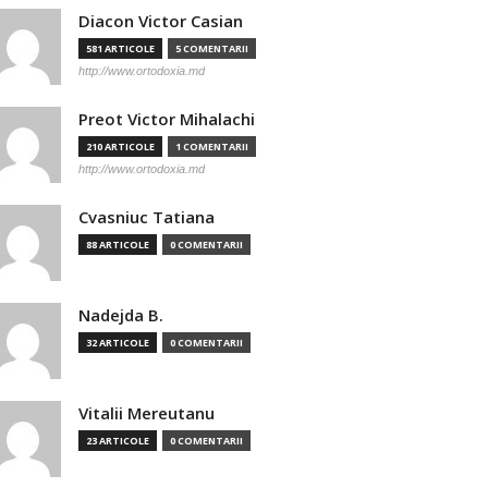
Diacon Victor Casian
581 ARTICOLE
5 COMENTARII
http://www.ortodoxia.md
Preot Victor Mihalachi
210 ARTICOLE
1 COMENTARII
http://www.ortodoxia.md
Cvasniuc Tatiana
88 ARTICOLE
0 COMENTARII
Nadejda B.
32 ARTICOLE
0 COMENTARII
Vitalii Mereutanu
23 ARTICOLE
0 COMENTARII