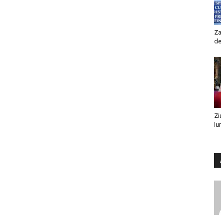
Za
de
Zi
lu