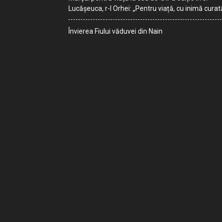
Lucășeuca, r-l Orhei: „Pentru viață, cu inimă curat
Învierea Fiului văduvei din Nain