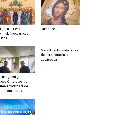
ălțarea la Cer a
Dumnezeu…
mnului nostru Iisus
istos
Marșul pentru viață la cea
de-a II-a ediție în s.
Lucășeuca,...
cunoștință și
necuvântare pentru
mele dătătoare de
ață – din partea...