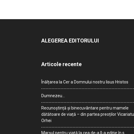
ALEGEREA EDITORULUI
Articole recente
Înălțarea la Cer a Domnului nostru Iisus Hristos
Dumnezeu…
Recunoștință și binecuvântare pentru mamele
dătătoare de viață – din partea preoților Vicariatu
Orhei
Marșul pentru viață la cea de-a II-a ediție în s.