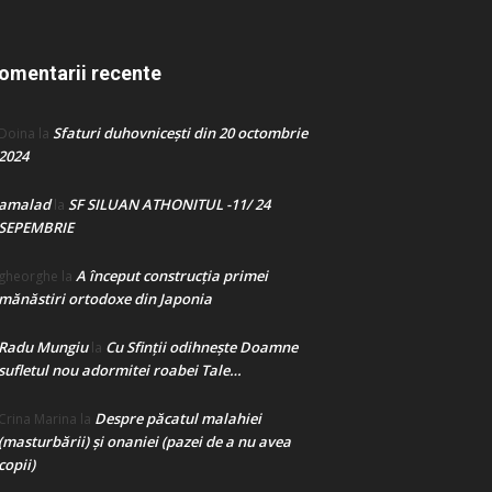
omentarii recente
Sfaturi duhovnicești din 20 octombrie
Doina
la
2024
amalad
SF SILUAN ATHONITUL -11/ 24
la
SEPEMBRIE
A început construcţia primei
gheorghe
la
mănăstiri ortodoxe din Japonia
Radu Mungiu
Cu Sfinții odihnește Doamne
la
sufletul nou adormitei roabei Tale…
Despre păcatul malahiei
Crina Marina
la
(masturbării) şi onaniei (pazei de a nu avea
copii)