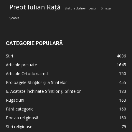
Preot Iulian Rață
Sfaturi duhovnicești;
Sinaxa
Școală
CATEGORIE POPULARĂ
Stiri
4086
Articole preluate
1645
Articole Ortodoxia.md
750
Proloagele Sfinților și a Sfintelor
455
6. Acatiste închinate Sfinților și Sfintelor
183
Rugăciuni
163
Fără categorie
160
Poezia religioasă
160
Stiri religioase
79