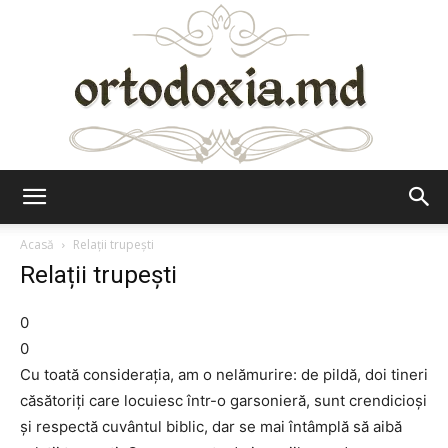
Ortodoxia.md
Acasă
Relații trupești
Relații trupești
0
0
Cu toată considerația, am o nelămurire: de pildă, doi tineri
căsătoriți care locuiesc într-o garsonieră, sunt crendicioși
și respectă cuvântul biblic, dar se mai întâmplă să aibă