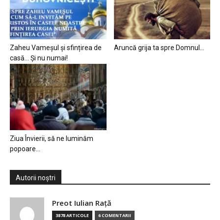
Zaheu Vameșul și sfințirea de
Aruncă grija ta spre Domnul…
casă… Și nu numai!
Ziua Învierii, să ne luminăm
popoare…
Autorii noștri
Preot Iulian Raţă
3878 ARTICOLE
6 COMENTARII