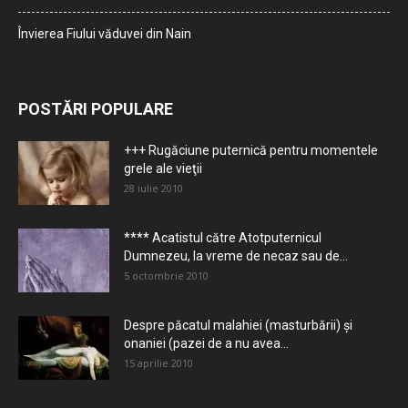
Învierea Fiului văduvei din Nain
POSTĂRI POPULARE
+++ Rugăciune puternică pentru momentele
grele ale vieţii
28 iulie 2010
**** Acatistul către Atotputernicul
Dumnezeu, la vreme de necaz sau de...
5 octombrie 2010
Despre păcatul malahiei (masturbării) şi
onaniei (pazei de a nu avea...
15 aprilie 2010