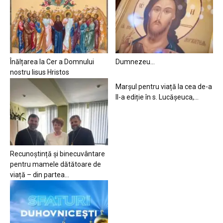
Înălțarea la Cer a Domnului
Dumnezeu…
nostru Iisus Hristos
Marșul pentru viață la cea de-a
II-a ediție în s. Lucășeuca,...
Recunoștință și binecuvântare
pentru mamele dătătoare de
viață – din partea...