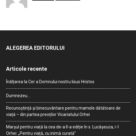
ALEGEREA EDITORULUI
Articole recente
Înălțarea la Cer a Domnului nostru Iisus Hristos
Dumnezeu…
Recunoștință și binecuvântare pentru mamele dătătoare de
viață – din partea preoților Vicariatului Orhei
Marșul pentru viață la cea de-a II-a ediție în s. Lucășeuca, r-l
Orhei: „Pentru viață, cu inimă curată”