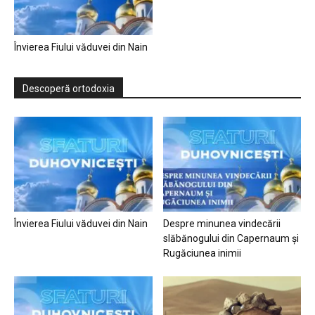
Învierea Fiului văduvei din Nain
Descoperă ortodoxia
Învierea Fiului văduvei din Nain
Despre minunea vindecării
slăbănogului din Capernaum și
Rugăciunea inimii