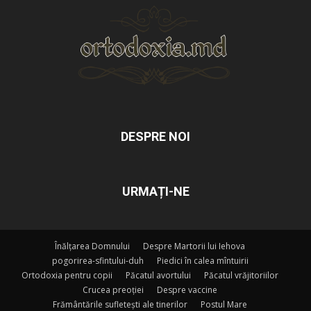
DESPRE NOI
URMAȚI-NE
Înălțarea Domnului
Despre Martorii lui Iehova
pogorirea-sfintului-duh
Piedici în calea mîntuirii
Ortodoxia pentru copii
Păcatul avortului
Păcatul vrăjitoriilor
Crucea preoției
Despre vaccine
Frământările sufletești ale tinerilor
Postul Mare