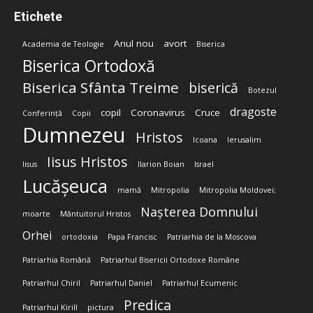
Etichete
Anul nou
avort
Academia de Teologie
Biserica
Biserica Ortodoxă
Biserica Sfânta Treime
biserică
Botezul
dragoste
copil
Coronavirus
Cruce
Conferință
Copii
Dumnezeu
Hristos
Icoana
Ierusalim
Iisus Hristos
Iisus
Ilarion Boian
Israel
Lucășeuca
mamă
Mitropolia
Mitropolia Moldovei;
Nașterea Domnului
moarte
Mântuitorul Hristos
Orhei
ortodoxia
Papa Francisc
Patriarhia de la Moscova
Patriarhia Română
Patriarhul Bisericii Ortodoxe Române
Patriarhul Chiril
Patriarhul Daniel
Patriarhul Ecumenic
Predica
Patriarhul Kirill
pictura