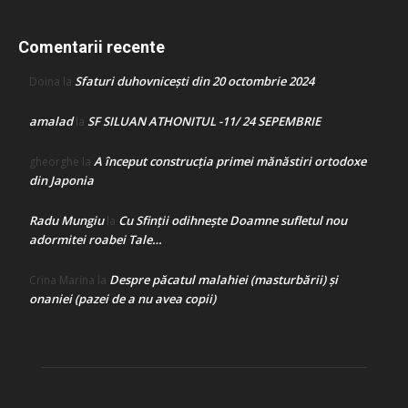
Comentarii recente
Sfaturi duhovnicești din 20 octombrie 2024
Doina
la
amalad
SF SILUAN ATHONITUL -11/ 24 SEPEMBRIE
la
A început construcţia primei mănăstiri ortodoxe
gheorghe
la
din Japonia
Radu Mungiu
Cu Sfinții odihnește Doamne sufletul nou
la
adormitei roabei Tale…
Despre păcatul malahiei (masturbării) şi
Crina Marina
la
onaniei (pazei de a nu avea copii)