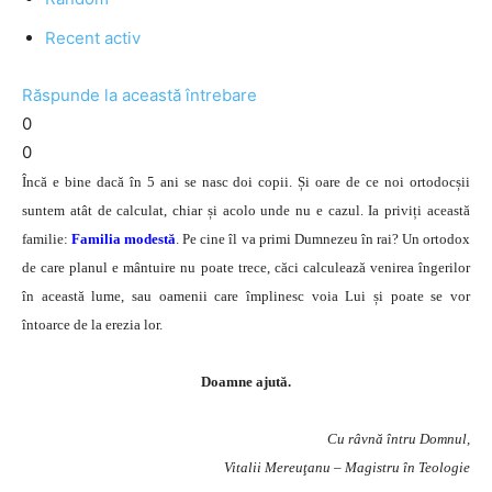
Recent activ
Răspunde la această întrebare
0
0
Încă e bine dacă în 5 ani se nasc doi copii. Și oare de ce noi ortodocșii
suntem atât de calculat, chiar și acolo unde nu e cazul. Ia priviți această
familie:
Familia modestă
. Pe cine îl va primi Dumnezeu în rai? Un ortodox
de care planul e mântuire nu poate trece, căci calculează venirea îngerilor
în această lume, sau oamenii care împlinesc voia Lui și poate se vor
întoarce de la erezia lor.
Doamne ajută.
Cu râvnă întru Domnul,
Vitalii Mereuţanu – Magistru în Teologie