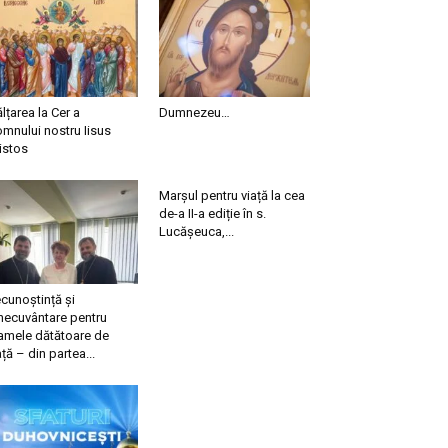
ălțarea la Cer a
Dumnezeu…
mnului nostru Iisus
istos
Marșul pentru viață la cea
de-a II-a ediție în s.
Lucășeuca,...
cunoștință și
necuvântare pentru
mele dătătoare de
ață – din partea...