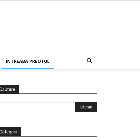
ÎNTREABĂ PREOTUL
Căutare
Categorii