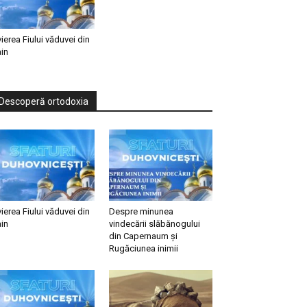
vierea Fiului văduvei din
in
Descoperă ortodoxia
vierea Fiului văduvei din
Despre minunea
in
vindecării slăbănogului
din Capernaum și
Rugăciunea inimii