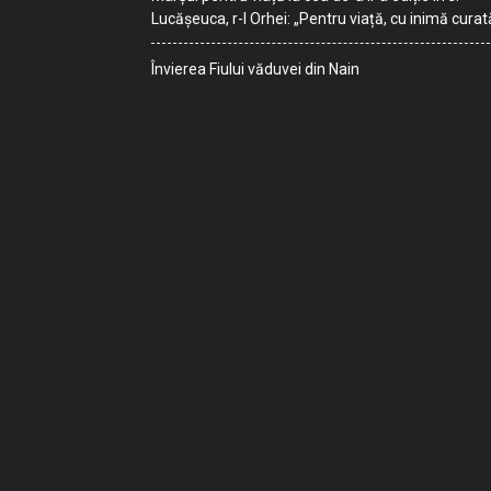
Lucășeuca, r-l Orhei: „Pentru viață, cu inimă curat
Învierea Fiului văduvei din Nain