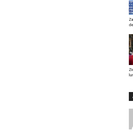
Za
de
Zi
lu