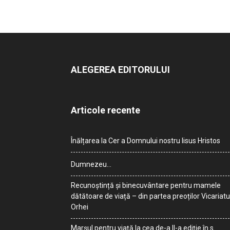
ALEGEREA EDITORULUI
Articole recente
Înălțarea la Cer a Domnului nostru Iisus Hristos
Dumnezeu…
Recunoștință și binecuvântare pentru mamele
dătătoare de viață – din partea preoților Vicariatu
Orhei
Marșul pentru viață la cea de-a II-a ediție în s.