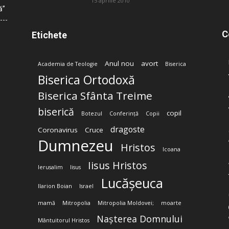
15 aprilie 2010
ă”
C
Etichete
Anul nou
avort
Academia de Teologie
Biserica
Biserica Ortodoxă
Biserica Sfânta Treime
biserică
copil
Botezul
Conferință
Copii
dragoste
Coronavirus
Cruce
Dumnezeu
Hristos
Icoana
Iisus Hristos
Ierusalim
Iisus
Lucășeuca
Ilarion Boian
Israel
mamă
Mitropolia
Mitropolia Moldovei;
moarte
Nașterea Domnului
Mântuitorul Hristos