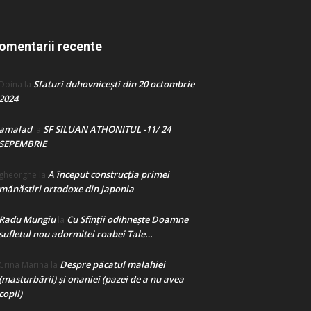
omentarii recente
Sfaturi duhovnicești din 20 octombrie
Doina
la
2024
amalad
SF SILUAN ATHONITUL -11/ 24
la
SEPEMBRIE
A început construcţia primei
gheorghe
la
mănăstiri ortodoxe din Japonia
Radu Mungiu
Cu Sfinții odihnește Doamne
la
sufletul nou adormitei roabei Tale…
Despre păcatul malahiei
Crina Marina
la
(masturbării) şi onaniei (pazei de a nu avea
copii)