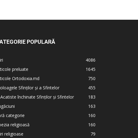
ATEGORIE POPULARĂ
iri
4086
ticole preluate
1645
ticole Ortodoxia.md
750
oloagele Sfinților și a Sfintelor
455
 Acatiste închinate Sfinților și Sfintelor
183
găciuni
163
ră categorie
160
ezia religioasă
160
iri religioase
79