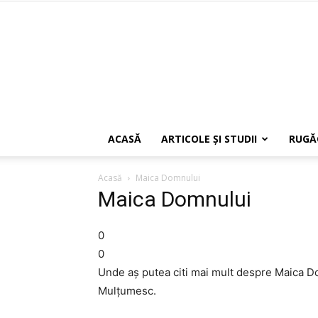
ACASĂ
ARTICOLE ŞI STUDII
RUGĂ
Acasă
Maica Domnului
Maica Domnului
0
0
Unde aş putea citi mai mult despre Maica D
Mulţumesc.