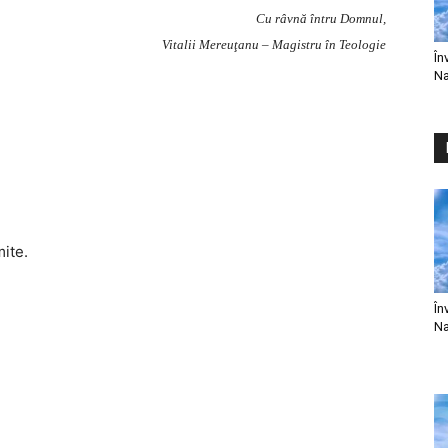
Cu râvnă întru Domnul,
Vitalii Mereuţanu – Magistru în Teologie
În
Na
mite.
În
Na