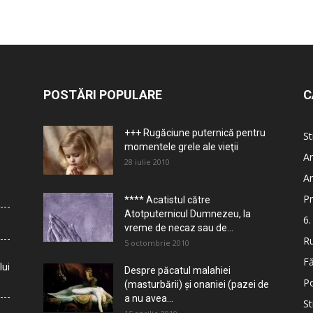
POSTĂRI POPULARE
C
+++ Rugăciune puternică pentru
St
momentele grele ale vieţii
Ar
28 iulie 2010
Ar
Pr
**** Acatistul către
Atotputernicul Dumnezeu, la
6.
vreme de necaz sau de...
Ru
5 octombrie 2010
Fă
lui
Despre păcatul malahiei
Po
(masturbării) şi onaniei (pazei de
a nu avea...
St