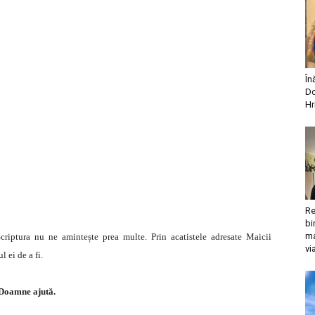
În
Do
Hr
Re
bi
ma
criptura nu ne amintește prea multe. Prin acatistele adresate Maicii
vi
 ei de a fi.
Doamne ajută.