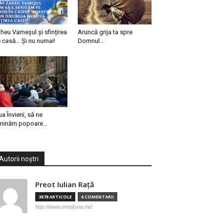
heu Vameșul și sfințirea
Aruncă grija ta spre
 casă… Și nu numai!
Domnul…
ua Învierii, să ne
minăm popoare…
Autorii noștri
Preot Iulian Raţă
3878 ARTICOLE
6 COMENTARII
http://www.ortodoxia.md