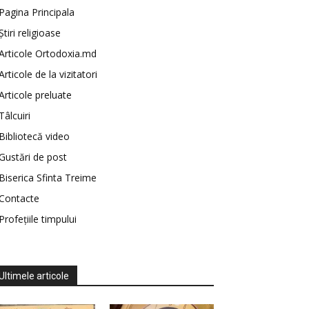
Pagina Principala
Știri religioase
Articole Ortodoxia.md
Articole de la vizitatori
Articole preluate
Tâlcuiri
Bibliotecă video
Gustări de post
Biserica Sfinta Treime
Contacte
Profețiile timpului
Ultimele articole