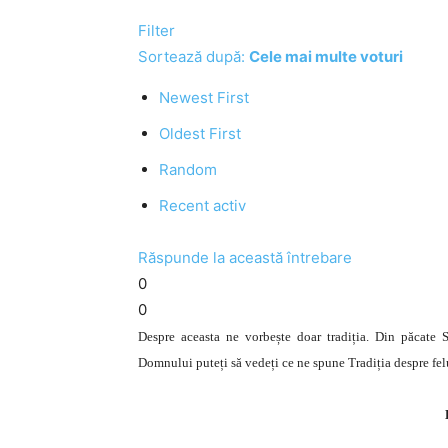
Filter
Sortează după:
Cele mai multe voturi
Newest First
Oldest First
Random
Recent activ
Răspunde la această întrebare
0
0
Despre aceasta ne vorbește doar tradiția. Din păcate S
Domnului puteți să vedeți ce ne spune Tradiția despre felul