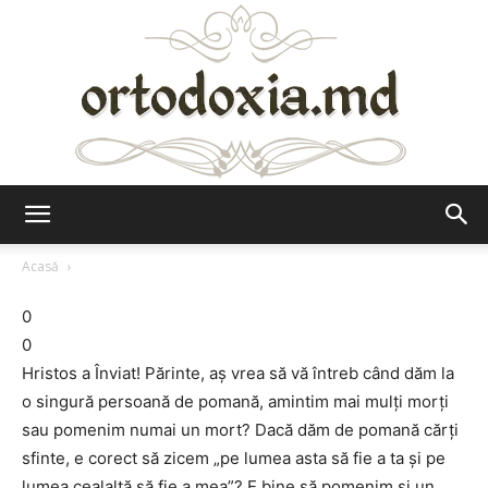
Ortodoxia.md
Acasă
0
0
Hristos a Înviat! Părinte, aș vrea să vă întreb când dăm la
o singură persoană de pomană, amintim mai mulți morți
sau pomenim numai un mort? Dacă dăm de pomană cărți
sfinte, e corect să zicem „pe lumea asta să fie a ta și pe
lumea cealaltă să fie a mea”? E bine să pomenim și un