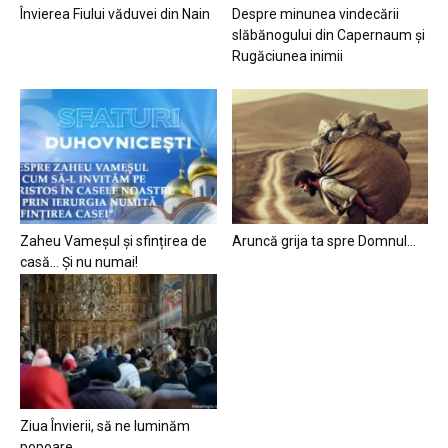
Învierea Fiului văduvei din Nain
Despre minunea vindecării
slăbănogului din Capernaum și
Rugăciunea inimii
Zaheu Vameșul și sfințirea de
Aruncă grija ta spre Domnul…
casă… Și nu numai!
Ziua Învierii, să ne luminăm
popoare…