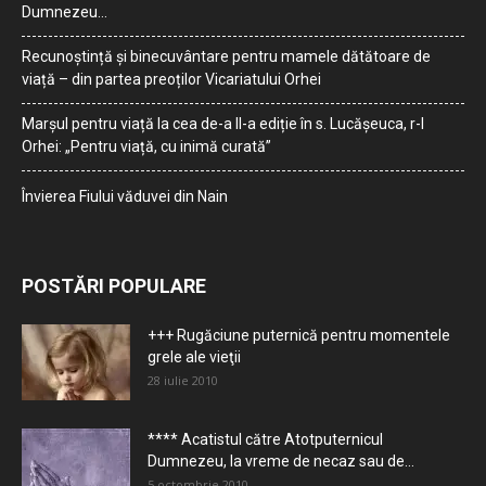
Dumnezeu…
Recunoștință și binecuvântare pentru mamele dătătoare de
viață – din partea preoților Vicariatului Orhei
Marșul pentru viață la cea de-a II-a ediție în s. Lucășeuca, r-l
Orhei: „Pentru viață, cu inimă curată”
Învierea Fiului văduvei din Nain
POSTĂRI POPULARE
+++ Rugăciune puternică pentru momentele
grele ale vieţii
28 iulie 2010
**** Acatistul către Atotputernicul
Dumnezeu, la vreme de necaz sau de...
5 octombrie 2010