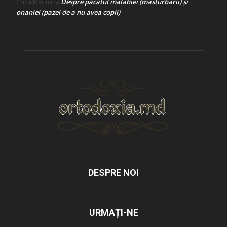
Despre păcatul malahiei (masturbării) şi
Crina Marina
la
onaniei (pazei de a nu avea copii)
DESPRE NOI
URMAȚI-NE