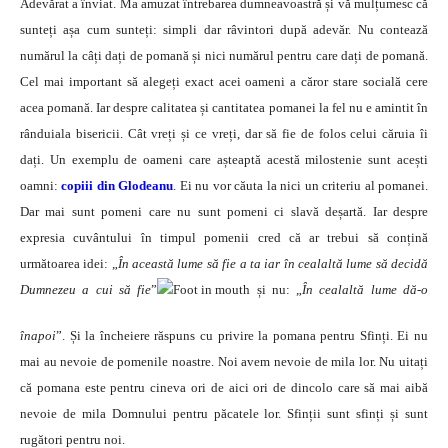
Adevărat a înviat. Ma amuzat întrebarea dumneavoastră și vă mulțumesc că
sunteți așa cum sunteți: simpli dar râvintori după adevăr. Nu contează
numărul la câți dați de pomană și nici numărul pentru care dați de pomană.
Cel mai important să alegeți exact acei oameni a căror stare socială cere
acea pomană. Iar despre calitatea și cantitatea pomanei la fel nu e amintit în
rânduiala bisericii. Cât vreți și ce vreți, dar să fie de folos celui căruia îi
dați. Un exemplu de oameni care așteaptă acestă milostenie sunt acești
oamni:
copiii din Glodeanu
. Ei nu vor căuta la nici un criteriu al pomanei.
Dar mai sunt pomeni care nu sunt pomeni ci slavă deșartă. Iar despre
expresia cuvântului în timpul pomenii cred că ar trebui să conțină
următoarea idei: „
În această lume să fie a ta iar în cealaltă lume să decidă
Dumnezeu a cui să fie
”
și nu: „
În cealaltă lume dă-o
înapoi
”. Și la încheiere răspuns cu privire la pomana pentru Sfinți. Ei nu
mai au nevoie de pomenile noastre. Noi avem nevoie de mila lor. Nu uitați
că pomana este pentru cineva ori de aici ori de dincolo care să mai aibă
nevoie de mila Domnului pentru păcatele lor. Sfinții sunt sfinți și sunt
rugători pentru noi.