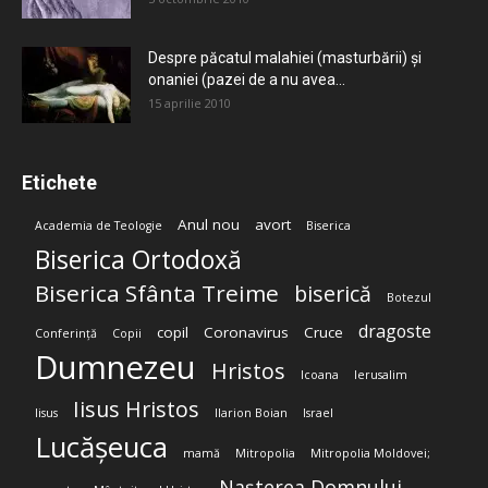
Despre păcatul malahiei (masturbării) şi
onaniei (pazei de a nu avea...
15 aprilie 2010
Etichete
Anul nou
avort
Academia de Teologie
Biserica
Biserica Ortodoxă
Biserica Sfânta Treime
biserică
Botezul
dragoste
copil
Coronavirus
Cruce
Conferință
Copii
Dumnezeu
Hristos
Icoana
Ierusalim
Iisus Hristos
Iisus
Ilarion Boian
Israel
Lucășeuca
mamă
Mitropolia
Mitropolia Moldovei;
Nașterea Domnului