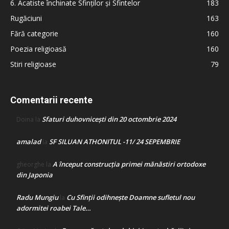
6. Acatiste închinate Sfinților și Sfintelor
183
Rugăciuni
163
Fără categorie
160
Poezia religioasă
160
Stiri religioase
79
Comentarii recente
Sfaturi duhovnicești din 20 octombrie 2024
Doina
la
amalad
SF SILUAN ATHONITUL -11/ 24 SEPEMBRIE
la
A început construcţia primei mănăstiri ortodoxe
gheorghe
la
din Japonia
Radu Mungiu
Cu Sfinții odihnește Doamne sufletul nou
la
adormitei roabei Tale…