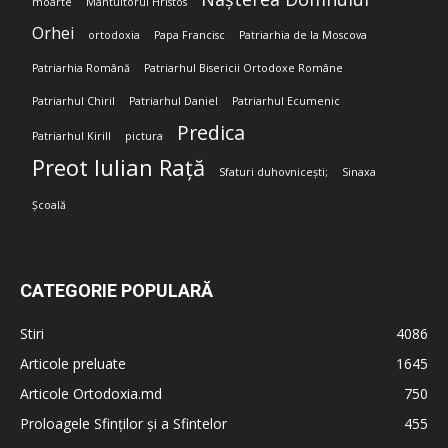
moarte
Mântuitorul Hristos
Orhei
ortodoxia
Papa Francisc
Patriarhia de la Moscova
Patriarhia Română
Patriarhul Bisericii Ortodoxe Române
Patriarhul Chiril
Patriarhul Daniel
Patriarhul Ecumenic
Predica
Patriarhul Kirill
pictura
Preot Iulian Rață
Sfaturi duhovnicești;
Sinaxa
Școală
CATEGORIE POPULARĂ
Stiri
4086
Articole preluate
1645
Articole Ortodoxia.md
750
Proloagele Sfinților și a Sfintelor
455