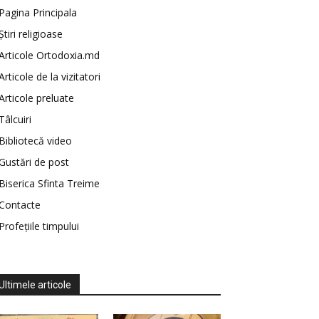
Pagina Principala
Știri religioase
Articole Ortodoxia.md
Articole de la vizitatori
Articole preluate
Tâlcuiri
Bibliotecă video
Gustări de post
Biserica Sfinta Treime
Contacte
Profețiile timpului
Ultimele articole