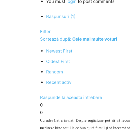
You must
login
to post comments
Răspunsuri (1)
Filter
Sortează după:
Cele mai multe voturi
Newest First
Oldest First
Random
Recent activ
Răspunde la această întrebare
0
0
Cu adevărat a înviat. Despre rugăciune pot să vă reco
mediteze bine soțul la ce bun ajută fumul și să încearcă să