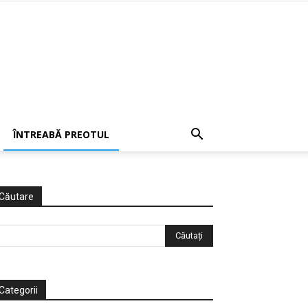
ÎNTREABĂ PREOTUL
Căutare
Categorii