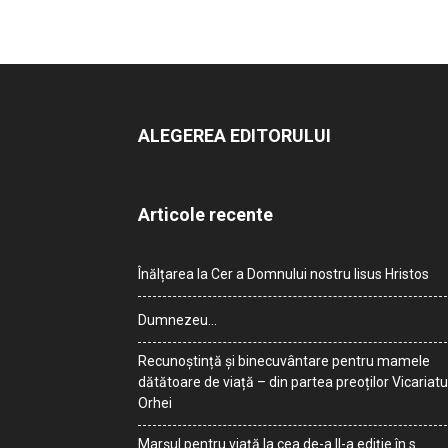
ALEGEREA EDITORULUI
Articole recente
Înălțarea la Cer a Domnului nostru Iisus Hristos
Dumnezeu…
Recunoștință și binecuvântare pentru mamele
dătătoare de viață – din partea preoților Vicariatu
Orhei
Marșul pentru viață la cea de-a II-a ediție în s.