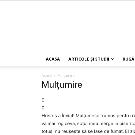
ACASĂ
ARTICOLE ŞI STUDII
RUGĂ
Acasă
Mulțumire
Mulțumire
0
0
Hristos a Înviat! Mulțumesc frumos pentru 
vă mai rog ceva, soțul meu merge la biserică,
totuși nu reușește să se lase de fumat. El zi