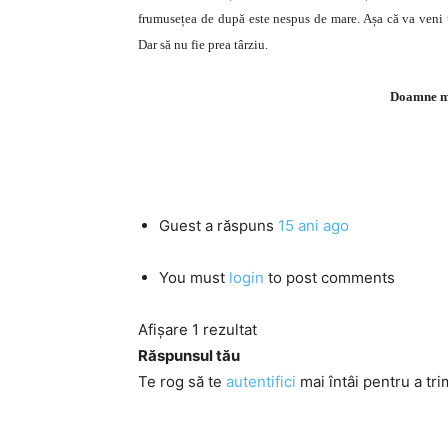
frumusețea de după este nespus de mare. Așa că va veni 
Dar să nu fie prea târziu.
Doamne ma
Guest
a răspuns
15 ani ago
You must
login
to post comments
Afișare 1 rezultat
Răspunsul tău
Te rog să te
autentifici
mai întâi pentru a tri