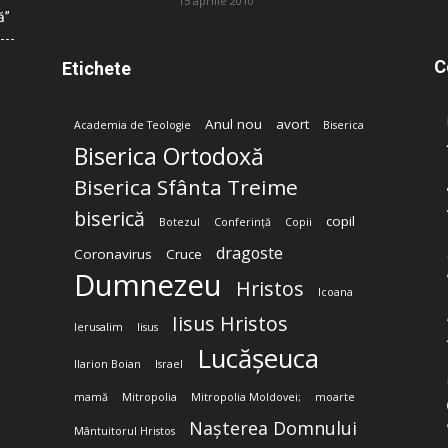
15 aprilie 2010
ă”
C
Etichete
Anul nou
avort
Academia de Teologie
Biserica
Biserica Ortodoxă
Biserica Sfânta Treime
biserică
copil
Botezul
Conferință
Copii
dragoste
Coronavirus
Cruce
Dumnezeu
Hristos
Icoana
Iisus Hristos
Ierusalim
Iisus
Lucășeuca
Ilarion Boian
Israel
mamă
Mitropolia
Mitropolia Moldovei;
moarte
Nașterea Domnului
Mântuitorul Hristos