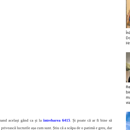
În
Do
Hr
Re
bi
ma
vi
mand același gând ca și la
întrebarea 6415
. Și poate că ar fi bine să
 privească lucrurile așa cum sunt. Știu că a scăpa de o patimă e greu, dar