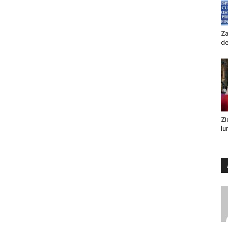
Za
de
Zi
lu