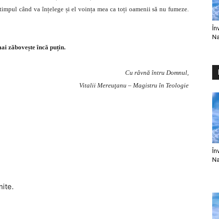
timpul când va înțelege și el voința mea ca toți oamenii să nu fumeze.
În
Na
i zăbovește încă puțin.
Cu râvnă întru Domnul,
Vitalii Mereuţanu – Magistru în Teologie
În
Na
mite.