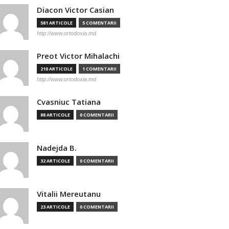
Diacon Victor Casian
581 ARTICOLE
5 COMENTARII
http://www.ortodoxia.md
Preot Victor Mihalachi
210 ARTICOLE
1 COMENTARII
http://www.ortodoxia.md
Cvasniuc Tatiana
88 ARTICOLE
0 COMENTARII
Nadejda B.
32 ARTICOLE
0 COMENTARII
Vitalii Mereutanu
23 ARTICOLE
0 COMENTARII