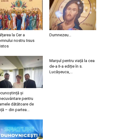
ălțarea la Cer a
Dumnezeu…
mnului nostru Iisus
istos
Marșul pentru viață la cea
de-a II-a ediție în s.
Lucășeuca,...
cunoștință și
necuvântare pentru
mele dătătoare de
ață – din partea...