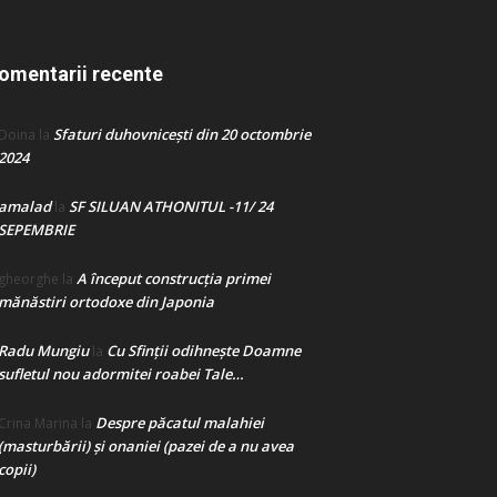
omentarii recente
Sfaturi duhovnicești din 20 octombrie
Doina
la
2024
amalad
SF SILUAN ATHONITUL -11/ 24
la
SEPEMBRIE
A început construcţia primei
gheorghe
la
mănăstiri ortodoxe din Japonia
Radu Mungiu
Cu Sfinții odihnește Doamne
la
sufletul nou adormitei roabei Tale…
Despre păcatul malahiei
Crina Marina
la
(masturbării) şi onaniei (pazei de a nu avea
copii)