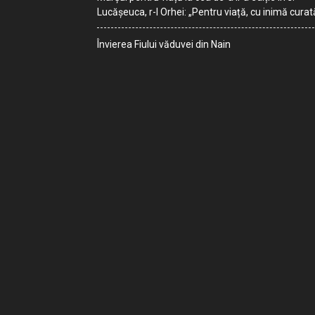
Lucășeuca, r-l Orhei: „Pentru viață, cu inimă curat
Învierea Fiului văduvei din Nain