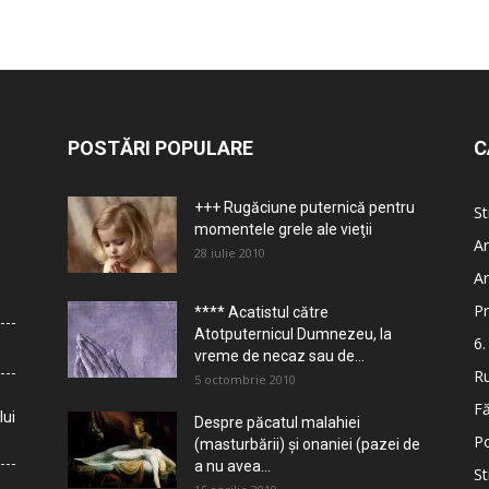
POSTĂRI POPULARE
C
+++ Rugăciune puternică pentru
St
momentele grele ale vieţii
Ar
28 iulie 2010
Ar
Pr
**** Acatistul către
Atotputernicul Dumnezeu, la
6.
vreme de necaz sau de...
Ru
5 octombrie 2010
Fă
lui
Despre păcatul malahiei
Po
(masturbării) şi onaniei (pazei de
a nu avea...
St