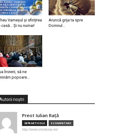
heu Vameșul și sfințirea
Aruncă grija ta spre
 casă… Și nu numai!
Domnul…
ua Învierii, să ne
minăm popoare…
Autorii noștri
Preot Iulian Raţă
3878 ARTICOLE
6 COMENTARII
http://www.ortodoxia.md