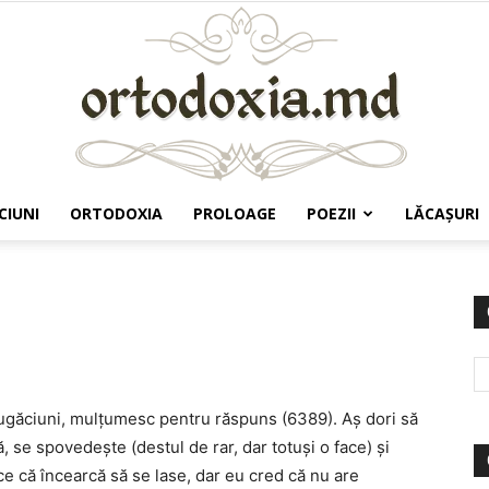
CIUNI
ORTODOXIA
PROLOAGE
POEZII
LĂCAŞURI
Ortodoxia.md
rugăciuni, mulțumesc pentru răspuns (6389). Aș dori să
 se spovedește (destul de rar, dar totuși o face) și
ce că încearcă să se lase, dar eu cred că nu are