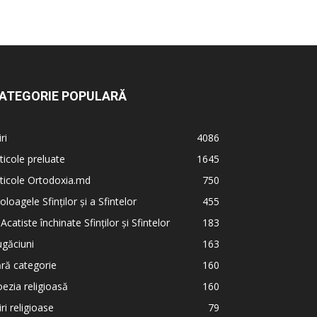
ATEGORIE POPULARĂ
iri
4086
ticole preluate
1645
ticole Ortodoxia.md
750
oloagele Sfinților și a Sfintelor
455
 Acatiste închinate Sfinților și Sfintelor
183
găciuni
163
ră categorie
160
ezia religioasă
160
iri religioase
79