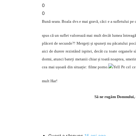
0
0
Bună seara. Boala dvs e mai gravă, căci e a sufletului pe ca
spus că un suflet valorează mai mult decât lumea întreagă!
plăceri de secunde?! Mergeți și spuneți nu păcatului poc
aici de durere rezistând ispitei, decât cu toate organele s
dormi, atunci bateți metanii chiar și toată noaptea, smeri
cea mai ușoară din situație: filme porno.
Pe cel ce 
mult Har!
Să ne rugăm Domnului, că
Guest
a răspuns
15 ani ago