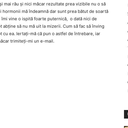
i mai rău şi nici măcar rezultate prea vizibile nu o să
şi hormonii mă îndeamnă dar sunt prea bătut de soartă
 îmi vine o ispită foarte puternică, o dată nici de
abţine să nu mă uit la mizerii. Cum să fac să înving
t cu ea. Iertaţi-mă că pun o astfel de întrebare, iar
măcar trimiteţi-mi un e-mail.