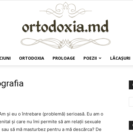
CIUNI
ORTODOXIA
PROLOAGE
POEZII
LĂCAŞURI
Ortodoxia.md
grafia
Am şi eu o întrebare (problemă) serioasă. Eu am o
nital şi care nu îmi permite să am relaţii sexuale
no sau să mă masturbez pentru a mă descărca? De