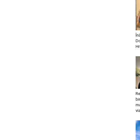
În
Do
Hr
Re
bi
ma
vi