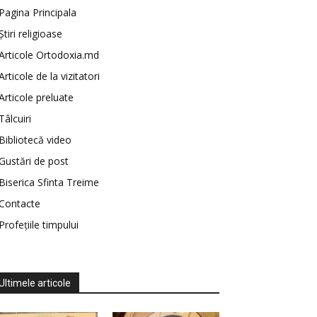
Pagina Principala
Știri religioase
Articole Ortodoxia.md
Articole de la vizitatori
Articole preluate
Tâlcuiri
Bibliotecă video
Gustări de post
Biserica Sfinta Treime
Contacte
Profețiile timpului
Ultimele articole