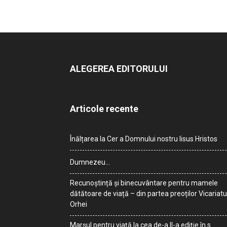
ALEGEREA EDITORULUI
Articole recente
Înălțarea la Cer a Domnului nostru Iisus Hristos
Dumnezeu…
Recunoștință și binecuvântare pentru mamele
dătătoare de viață – din partea preoților Vicariatu
Orhei
Marșul pentru viață la cea de-a II-a ediție în s.