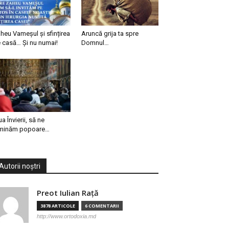
heu Vameșul și sfințirea
Aruncă grija ta spre
 casă… Și nu numai!
Domnul…
ua Învierii, să ne
minăm popoare…
Autorii noștri
Preot Iulian Raţă
3878 ARTICOLE
6 COMENTARII
http://www.ortodoxia.md