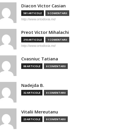
Diacon Victor Casian
581 ARTICOLE
5 COMENTARII
http://www.ortodoxia.md
Preot Victor Mihalachi
210 ARTICOLE
1 COMENTARII
http://www.ortodoxia.md
Cvasniuc Tatiana
88 ARTICOLE
0 COMENTARII
Nadejda B.
32 ARTICOLE
0 COMENTARII
Vitalii Mereutanu
23 ARTICOLE
0 COMENTARII