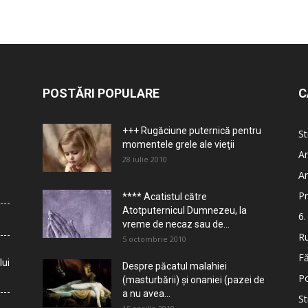
POSTĂRI POPULARE
C
+++ Rugăciune puternică pentru
St
momentele grele ale vieţii
Ar
28 iulie 2010
Ar
Pr
**** Acatistul către
Atotputernicul Dumnezeu, la
6.
vreme de necaz sau de...
Ru
5 octombrie 2010
Fă
lui
Despre păcatul malahiei
Po
(masturbării) şi onaniei (pazei de
a nu avea...
St