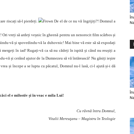
În
re riscați să-l pierdeți.
De el de ce nu vă îngrijiți?! Domnul a
Na
 Ori vreți să ardeți veșnic în gheenă pentru un nenorocit film scârbos și
ăindu-vă și spovedindu-vă la duhovnic! Mai bine vă este să să expodați
ă mergeți în iad! Rugați-vă ca să nu cădeți în ispită și când nu reușiți a
ndu-vă și cerând ajutor de la Dumnezeu să vă întărească! Nu găsiți ieșire
vrea și începe a se lupta cu păcatul, Domnul nu-l lasă, ci-l ajută și-i dă
În
ci el e milostiv și în veac e mila Lui!
Na
Cu râvnă întru Domnul,
Vitalii Mereuţanu – Magistru în Teologie