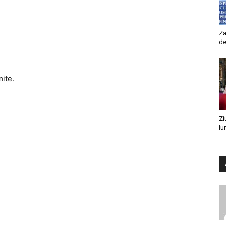
Za
de
mite.
Zi
lu