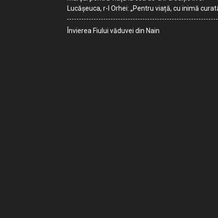
Lucășeuca, r-l Orhei: „Pentru viață, cu inimă curat
Învierea Fiului văduvei din Nain