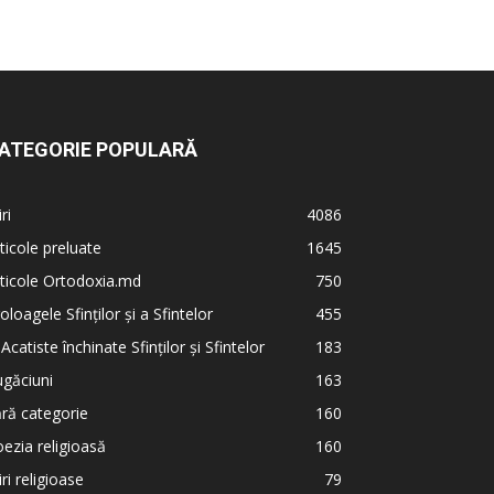
ATEGORIE POPULARĂ
iri
4086
ticole preluate
1645
ticole Ortodoxia.md
750
oloagele Sfinților și a Sfintelor
455
 Acatiste închinate Sfinților și Sfintelor
183
găciuni
163
ră categorie
160
ezia religioasă
160
iri religioase
79