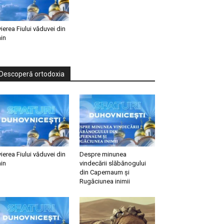
vierea Fiului văduvei din
in
Descoperă ortodoxia
vierea Fiului văduvei din
Despre minunea
in
vindecării slăbănogului
din Capernaum și
Rugăciunea inimii