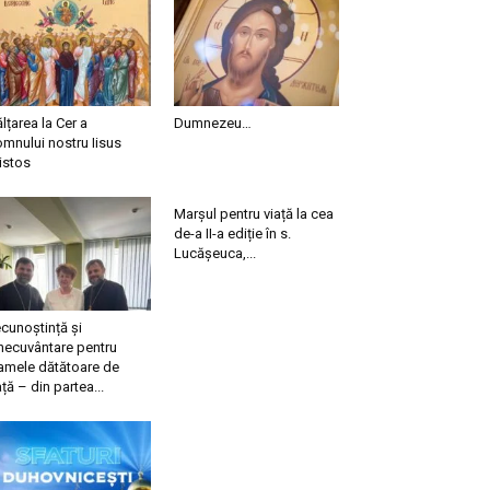
ălțarea la Cer a
Dumnezeu…
mnului nostru Iisus
istos
Marșul pentru viață la cea
de-a II-a ediție în s.
Lucășeuca,...
cunoștință și
necuvântare pentru
mele dătătoare de
ață – din partea...