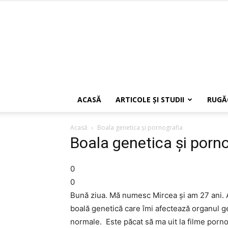
ACASĂ
ARTICOLE ŞI STUDII
RUGĂ
Acasă
Boala genetica şi pornografia
Boala genetica şi porno
0
0
Bună ziua. Mă numesc Mircea şi am 27 ani. 
boală genetică care îmi afectează organul ge
normale. Este păcat să ma uit la filme por