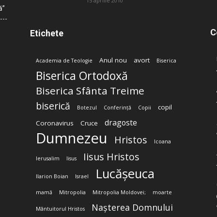
15 aprilie 2010
ă”
C
Etichete
Anul nou
avort
Academia de Teologie
Biserica
Biserica Ortodoxă
Biserica Sfânta Treime
biserică
copil
Botezul
Conferință
Copii
dragoste
Coronavirus
Cruce
Dumnezeu
Hristos
Icoana
Iisus Hristos
Ierusalim
Iisus
Lucășeuca
Ilarion Boian
Israel
mamă
Mitropolia
Mitropolia Moldovei;
moarte
Nașterea Domnului
Mântuitorul Hristos