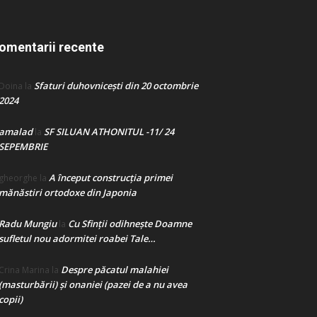
omentarii recente
Sfaturi duhovnicești din 20 octombrie
Doina
la
2024
amalad
SF SILUAN ATHONITUL -11/ 24
la
SEPEMBRIE
A început construcţia primei
gheorghe
la
mănăstiri ortodoxe din Japonia
Radu Mungiu
Cu Sfinții odihnește Doamne
la
sufletul nou adormitei roabei Tale…
Despre păcatul malahiei
Crina Marina
la
(masturbării) şi onaniei (pazei de a nu avea
copii)