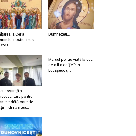
ălțarea la Cer a
Dumnezeu…
mnului nostru Iisus
istos
Marșul pentru viață la cea
de-a II-a ediție în s.
Lucășeuca,...
cunoștință și
necuvântare pentru
mele dătătoare de
ață – din partea...