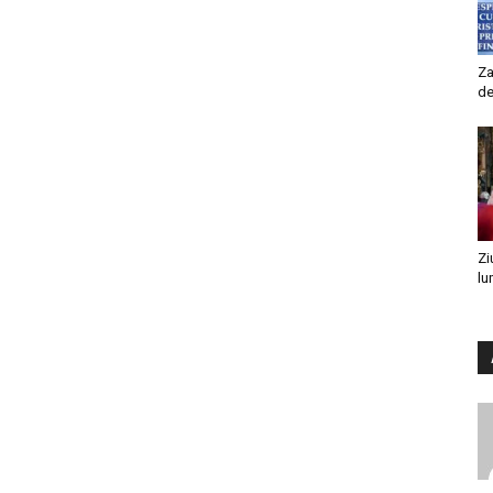
Za
de
Zi
lu