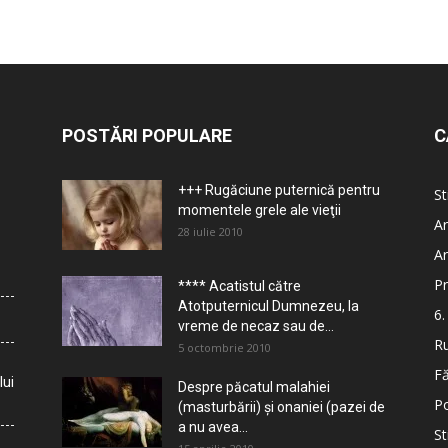
POSTĂRI POPULARE
C
+++ Rugăciune puternică pentru
St
momentele grele ale vieţii
Ar
28 iulie 2010
Ar
Pr
**** Acatistul către
Atotputernicul Dumnezeu, la
6.
vreme de necaz sau de...
Ru
5 octombrie 2010
Fă
lui
Despre păcatul malahiei
Po
(masturbării) şi onaniei (pazei de
a nu avea...
St