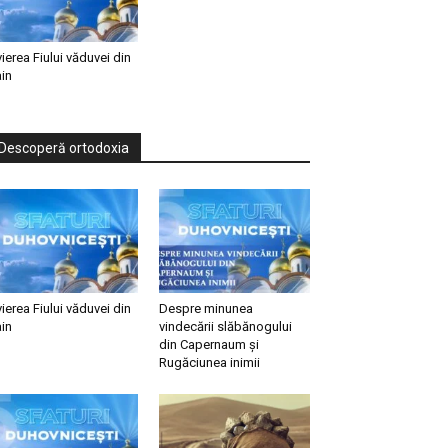
vierea Fiului văduvei din
in
Descoperă ortodoxia
vierea Fiului văduvei din
Despre minunea
in
vindecării slăbănogului
din Capernaum și
Rugăciunea inimii