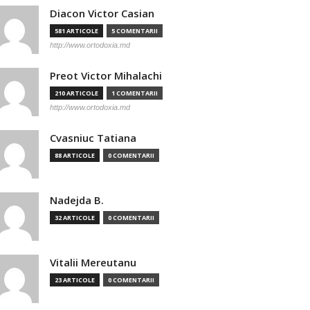
Diacon Victor Casian
581 ARTICOLE
5 COMENTARII
http://www.ortodoxia.md
Preot Victor Mihalachi
210 ARTICOLE
1 COMENTARII
http://www.ortodoxia.md
Cvasniuc Tatiana
88 ARTICOLE
0 COMENTARII
Nadejda B.
32 ARTICOLE
0 COMENTARII
Vitalii Mereutanu
23 ARTICOLE
0 COMENTARII