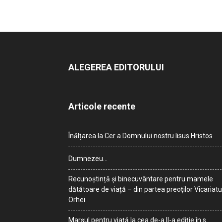
ALEGEREA EDITORULUI
Articole recente
Înălțarea la Cer a Domnului nostru Iisus Hristos
Dumnezeu…
Recunoștință și binecuvântare pentru mamele
dătătoare de viață – din partea preoților Vicariatu
Orhei
Marșul pentru viață la cea de-a II-a ediție în s.