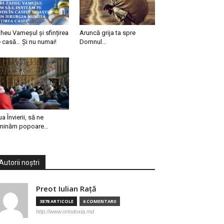
heu Vameșul și sfințirea
Aruncă grija ta spre
 casă… Și nu numai!
Domnul…
ua Învierii, să ne
minăm popoare…
Autorii noștri
Preot Iulian Raţă
3878 ARTICOLE
6 COMENTARII
http://www.ortodoxia.md