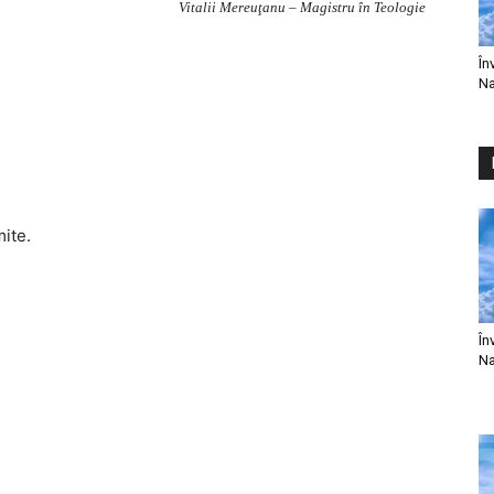
Vitalii Mereuţanu – Magistru în Teologie
În
Na
mite.
În
Na