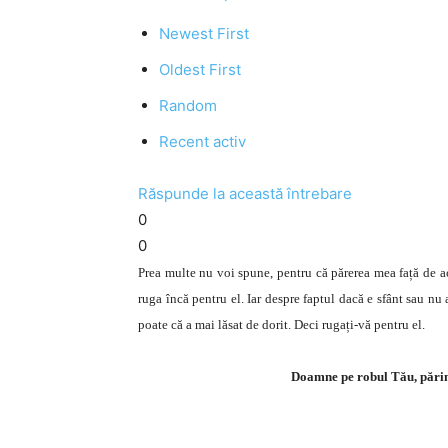
Newest First
Oldest First
Random
Recent activ
Răspunde la această întrebare
0
0
Prea multe nu voi spune, pentru că părerea mea față de a
ruga încă pentru el. Iar despre faptul dacă e sfânt sau nu
poate că a mai lăsat de dorit. Deci rugați-vă pentru el.
Doamne pe robul Tău, părint