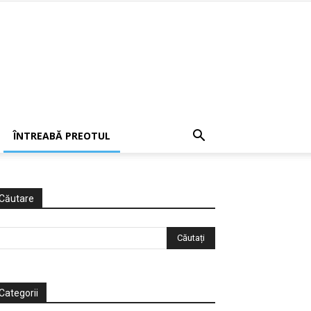
ÎNTREABĂ PREOTUL
Căutare
Categorii