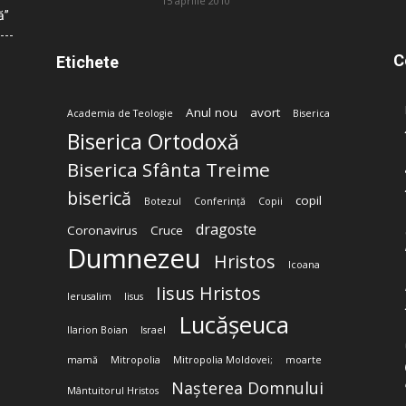
15 aprilie 2010
ă”
C
Etichete
Anul nou
avort
Academia de Teologie
Biserica
Biserica Ortodoxă
Biserica Sfânta Treime
biserică
copil
Botezul
Conferință
Copii
dragoste
Coronavirus
Cruce
Dumnezeu
Hristos
Icoana
Iisus Hristos
Ierusalim
Iisus
Lucășeuca
Ilarion Boian
Israel
mamă
Mitropolia
Mitropolia Moldovei;
moarte
Nașterea Domnului
Mântuitorul Hristos