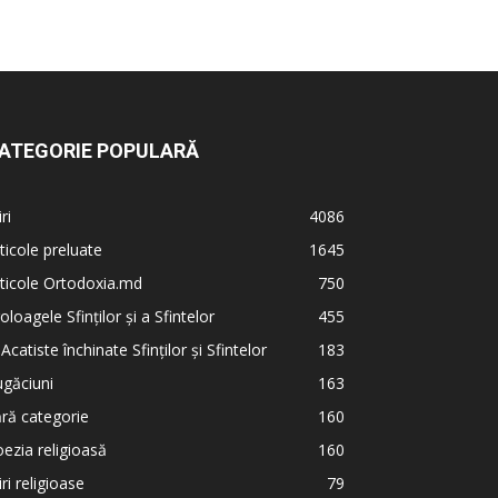
ATEGORIE POPULARĂ
iri
4086
ticole preluate
1645
ticole Ortodoxia.md
750
oloagele Sfinților și a Sfintelor
455
 Acatiste închinate Sfinților și Sfintelor
183
găciuni
163
ră categorie
160
ezia religioasă
160
iri religioase
79