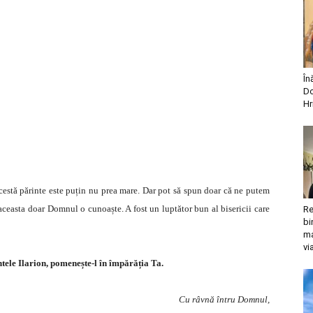
În
Do
Hr
cestă părinte este puțin nu prea mare. Dar pot să spun doar că ne putem
 aceasta doar Domnul o cunoaște. A fost un luptător bun al bisericii care
Re
bi
ma
vi
ele Ilarion, pomenește-l în împărăția Ta.
Cu râvnă întru Domnul,