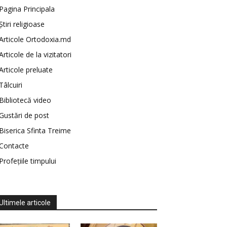
Pagina Principala
Știri religioase
Articole Ortodoxia.md
Articole de la vizitatori
Articole preluate
Tâlcuiri
Bibliotecă video
Gustări de post
Biserica Sfinta Treime
Contacte
Profețiile timpului
Ultimele articole