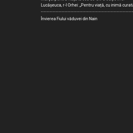
Lucășeuca, r-l Orhei: „Pentru viață, cu inimă curat
Învierea Fiului văduvei din Nain