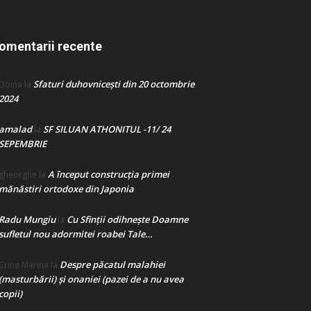
omentarii recente
Sfaturi duhovnicești din 20 octombrie
Doina
la
2024
amalad
SF SILUAN ATHONITUL -11/ 24
la
SEPEMBRIE
A început construcţia primei
gheorghe
la
mănăstiri ortodoxe din Japonia
Radu Mungiu
Cu Sfinții odihnește Doamne
la
sufletul nou adormitei roabei Tale…
Despre păcatul malahiei
Crina Marina
la
(masturbării) şi onaniei (pazei de a nu avea
copii)