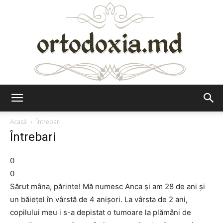
Ortodoxia.md
Acasă
Întrebari
Întrebari
0
0
Sărut mâna, părinte! Mă numesc Anca şi am 28 de ani şi
un băieţel în vârstă de 4 anişori. La vârsta de 2 ani,
copilului meu i s-a depistat o tumoare la plămâni de