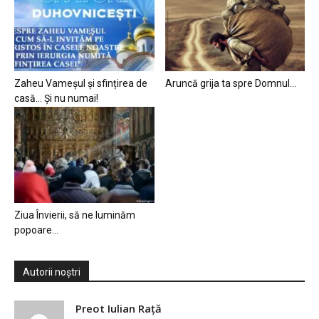
Zaheu Vameșul și sfințirea de
Aruncă grija ta spre Domnul…
casă… Și nu numai!
Ziua Învierii, să ne luminăm
popoare…
Autorii noștri
Preot Iulian Raţă