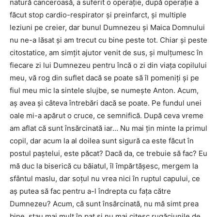
natură canceroasă, a suferit o operaţie, după operaţie a
făcut stop cardio-respirator şi preinfarct, şi multiple
leziuni pe creier, dar bunul Dumnezeu şi Maica Domnului
nu ne-a lăsat şi am trecut cu bine peste tot. Chiar şi peste
citostatice, am simţit ajutor venit de sus, şi mulţumesc în
fiecare zi lui Dumnezeu pentru încă o zi din viaţa copilului
meu, vă rog din suflet dacă se poate să îl pomeniţi şi pe
fiul meu mic la sintele slujbe, se numeşte Anton. Acum,
aş avea şi câteva întrebări dacă se poate. Pe fundul unei
oale mi-a apărut o cruce, ce semnifică. După ceva vreme
am aflat că sunt însărcinată iar… Nu mai ţin minte la primul
copil, dar acum la al doilea sunt sigură ca este făcut în
postul paştelui, este păcat? Dacă da, ce trebuie să fac? Eu
mă duc la biserică cu băiatul, îl împărtăşesc, mergem la
sfântul maslu, dar soţul nu vrea nici în ruptul capului, ce
aş putea să fac pentru a-l îndrepta cu faţa către
Dumnezeu? Acum, că sunt însărcinată, nu mă simt prea
bine, stau mai mult în pat şi nu mai citesc rugăciunile de