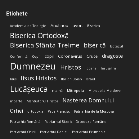
Etichete
Anul nou
avort
Academia de Teologie
Biserica
Biserica Ortodoxă
Biserica Sfânta Treime
biserică
Botezul
dragoste
copil
Coronavirus
Cruce
Conferință
Copii
Dumnezeu
Hristos
Icoana
Ierusalim
Iisus Hristos
Iisus
Ilarion Boian
Israel
Lucășeuca
mamă
Mitropolia
Mitropolia Moldovei;
Nașterea Domnului
moarte
Mântuitorul Hristos
Orhei
ortodoxia
Papa Francisc
Patriarhia de la Moscova
Patriarhia Română
Patriarhul Bisericii Ortodoxe Române
Patriarhul Chiril
Patriarhul Daniel
Patriarhul Ecumenic