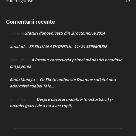
Stiri religioase
79
Comentarii recente
Sfaturi duhovnicești din 20 octombrie 2024
Doina
la
amalad
SF SILUAN ATHONITUL -11/ 24 SEPEMBRIE
la
A început construcţia primei mănăstiri ortodoxe
gheorghe
la
din Japonia
Radu Mungiu
Cu Sfinții odihnește Doamne sufletul nou
la
adormitei roabei Tale…
Despre păcatul malahiei (masturbării) şi
Crina Marina
la
onaniei (pazei de a nu avea copii)