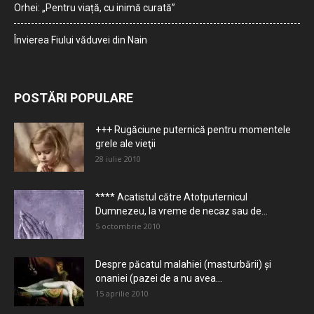
Orhei: „Pentru viață, cu inimă curată”
Învierea Fiului văduvei din Nain
POSTĂRI POPULARE
+++ Rugăciune puternică pentru momentele
grele ale vieţii
28 iulie 2010
**** Acatistul către Atotputernicul
Dumnezeu, la vreme de necaz sau de...
5 octombrie 2010
Despre păcatul malahiei (masturbării) şi
onaniei (pazei de a nu avea...
15 aprilie 2010