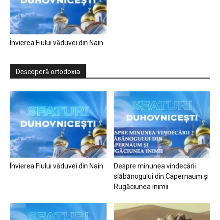
Învierea Fiului văduvei din Nain
Descoperă ortodoxia
Învierea Fiului văduvei din Nain
Despre minunea vindecării
slăbănogului din Capernaum și
Rugăciunea inimii