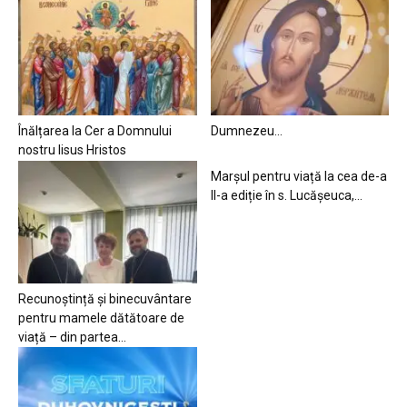
Înălțarea la Cer a Domnului
Dumnezeu…
nostru Iisus Hristos
Marșul pentru viață la cea de-a
II-a ediție în s. Lucășeuca,...
Recunoștință și binecuvântare
pentru mamele dătătoare de
viață – din partea...