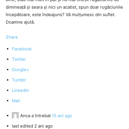
dimineaţă şi seara şi nici un acatist, spun doar rugăciunile
începătoare, este îndeajuns? Vă mulţumesc din suflet.
Doamne ajută.
Share
Facebook
Twitter
Google+
Tumblr
LinkedIn
Mail
Anca
a întrebat
15 ani ago
last edited 2 ani ago