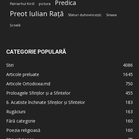
Predica
Patriarhul Kirill
pictura
Preot Iulian Rață
Sfaturi duhovnicești;
Sinaxa
Școală
CATEGORIE POPULARĂ
Stiri
4086
Articole preluate
1645
Articole Ortodoxia.md
750
Proloagele Sfinților și a Sfintelor
455
6. Acatiste închinate Sfinților și Sfintelor
183
Rugăciuni
163
Fără categorie
160
Poezia religioasă
160