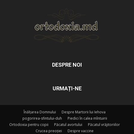
DESPRE NOI
URMAȚI-NE
Înălțarea Domnului
Despre Martorii lui Iehova
pogorirea-sfintului-duh
Piedici în calea mîntuirii
Ortodoxia pentru copii
Păcatul avortului
Păcatul vrăjitoriilor
Crucea preoției
Despre vaccine