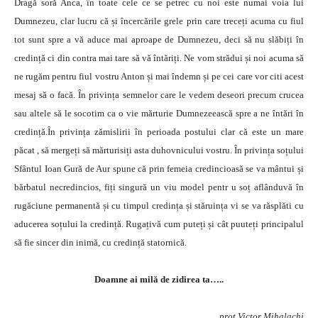
Dragă soră Anca, în toate cele ce se petrec cu noi este numai voia lui
Dumnezeu, clar lucru că și încercările grele prin care treceți acuma cu fiul
tot sunt spre a vă aduce mai aproape de Dumnezeu, deci să nu slăbiți în
credință ci din contra mai tare să vă întăriți. Ne vom strădui și noi acuma să
ne rugăm pentru fiul vostru Anton și mai îndemn și pe cei care vor citi acest
mesaj să o facă. În privința semnelor care le vedem deseori precum crucea
sau altele să le socotim ca o vie mărturie Dumnezeească spre a ne întări în
credință.În privința zămislirii în perioada postului clar că este un mare
păcat , să mergeți să mărturisiți asta duhovnicului vostru. În privința soțului
Sfântul Ioan Gură de Aur spune că prin femeia credincioasă se va mântui și
bărbatul necredincios, fiți singură un viu model pentr u soț aflânduvă în
rugăciune permanentă și cu timpul credința și stăruința vi se va răsplăti cu
aducerea soțului la credință. Rugațivă cum puteți și cât puuteți principalul
să fie sincer din inimă, cu credință statornică.
Doamne ai milă de zidirea ta…..
prot Victor Mihalachi