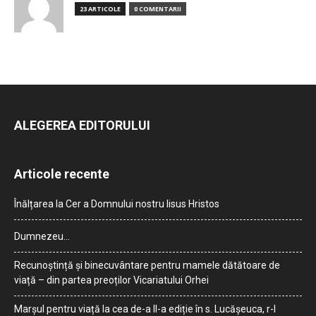
23 ARTICOLE
0 COMENTARII
ALEGEREA EDITORULUI
Articole recente
Înălțarea la Cer a Domnului nostru Iisus Hristos
Dumnezeu…
Recunoștință și binecuvântare pentru mamele dătătoare de
viață – din partea preoților Vicariatului Orhei
Marșul pentru viață la cea de-a II-a ediție în s. Lucășeuca, r-l