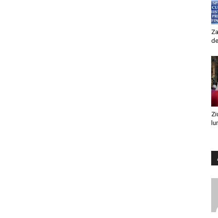
Za
de
Zi
lu