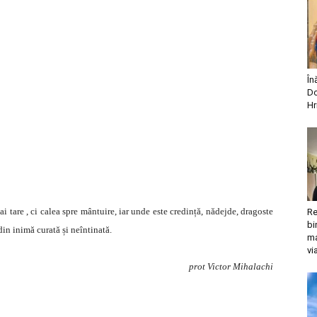
În
Do
Hr
i tare , ci calea spre mântuire, iar unde este credință, nădejde, dragoste
Re
bi
din inimă curată și neîntinată.
ma
vi
prot Victor Mihalachi