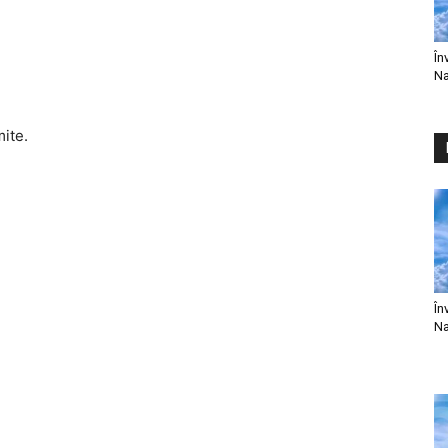
În
Na
mite.
În
Na