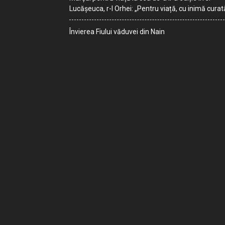
Lucășeuca, r-l Orhei: „Pentru viață, cu inimă curat
Învierea Fiului văduvei din Nain