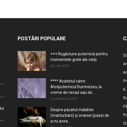
POSTĂRI POPULARE
C
+++ Rugăciune puternică pentru
St
momentele grele ale vieţii
Ar
28 iulie 2010
Ar
Pr
**** Acatistul către
Atotputernicul Dumnezeu, la
6.
vreme de necaz sau de...
Ru
5 octombrie 2010
Fă
lui
Despre păcatul malahiei
Po
(masturbării) şi onaniei (pazei de
a nu avea...
St