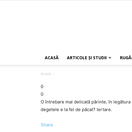
ACASĂ
ARTICOLE ŞI STUDII
RUGĂ
Acasă
0
0
O întrebare mai delicată părinte, în legătura
degetele e la fel de păcat? Iertare.
Share