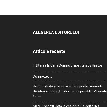
ALEGEREA EDITORULUI
Articole recente
Înălțarea la Cer a Domnului nostru Iisus Hristos
Dumnezeu…
Recunoștință și binecuvântare pentru mamele
dătătoare de viață – din partea preoților Vicariatu
Orhei
Marșul pentru viață la cea de-a II-a ediție în s.