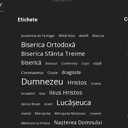
15 aprilie 2010
ă”
C
Etichete
Anul nou
avort
Academia de Teologie
Biserica
Biserica Ortodoxă
Biserica Sfânta Treime
biserică
copil
Botezul
Conferință
Copii
dragoste
Coronavirus
Cruce
Dumnezeu
Hristos
Icoana
Iisus Hristos
Ierusalim
Iisus
Lucășeuca
Ilarion Boian
Israel
mamă
Mitropolia
Mitropolia Moldovei;
moarte
Nașterea Domnului
Mântuitorul Hristos