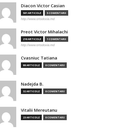
Diacon Victor Casian
581 ARTICOLE
5 COMENTARII
http://www.ortodoxia.md
Preot Victor Mihalachi
210 ARTICOLE
1 COMENTARII
http://www.ortodoxia.md
Cvasniuc Tatiana
88 ARTICOLE
0 COMENTARII
Nadejda B.
32 ARTICOLE
0 COMENTARII
Vitalii Mereutanu
23 ARTICOLE
0 COMENTARII