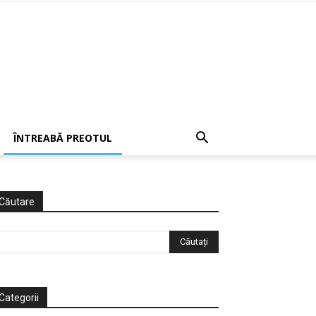
ÎNTREABĂ PREOTUL
Căutare
Categorii