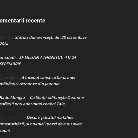
omentarii recente
Sfaturi duhovnicești din 20 octombrie
Doina
la
2024
amalad
SF SILUAN ATHONITUL -11/ 24
la
SEPEMBRIE
A început construcţia primei
gheorghe
la
mănăstiri ortodoxe din Japonia
Radu Mungiu
Cu Sfinții odihnește Doamne
la
sufletul nou adormitei roabei Tale…
Despre păcatul malahiei
Crina Marina
la
(masturbării) şi onaniei (pazei de a nu avea
copii)