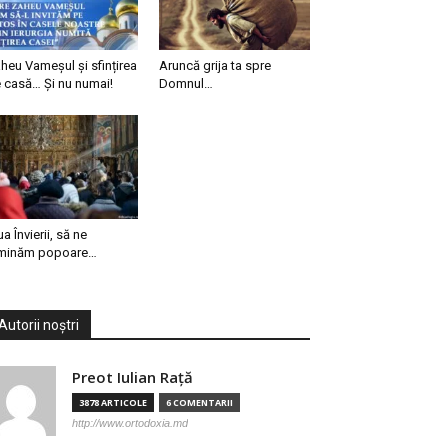
heu Vameșul și sfințirea
Aruncă grija ta spre
 casă… Și nu numai!
Domnul…
ua Învierii, să ne
minăm popoare…
Autorii noștri
Preot Iulian Raţă
3878 ARTICOLE
6 COMENTARII
http://www.ortodoxia.md