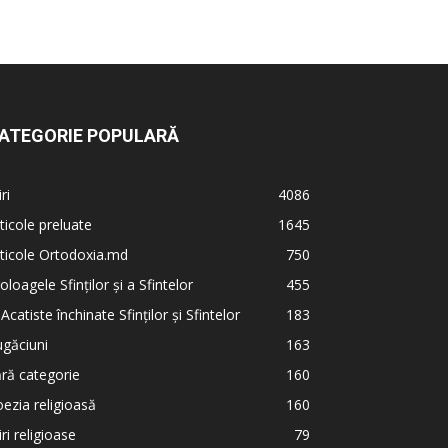
ATEGORIE POPULARĂ
iri
4086
ticole preluate
1645
ticole Ortodoxia.md
750
oloagele Sfinților și a Sfintelor
455
 Acatiste închinate Sfinților și Sfintelor
183
găciuni
163
ră categorie
160
ezia religioasă
160
iri religioase
79