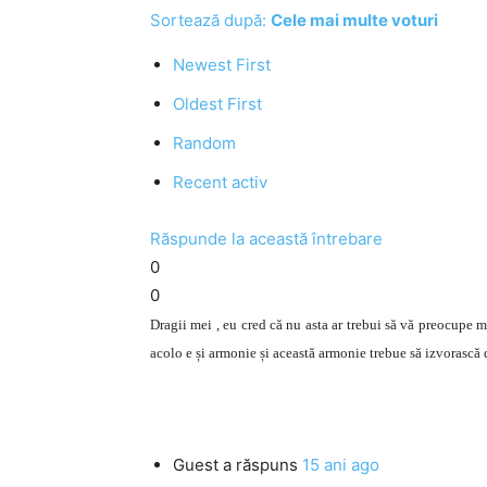
Sortează după:
Cele mai multe voturi
Newest First
Oldest First
Random
Recent activ
Răspunde la această întrebare
0
0
Dragii mei , eu cred că nu asta ar trebui să vă preocupe ma
acolo e și armonie și această armonie trebue să izvorască 
Guest
a răspuns
15 ani ago