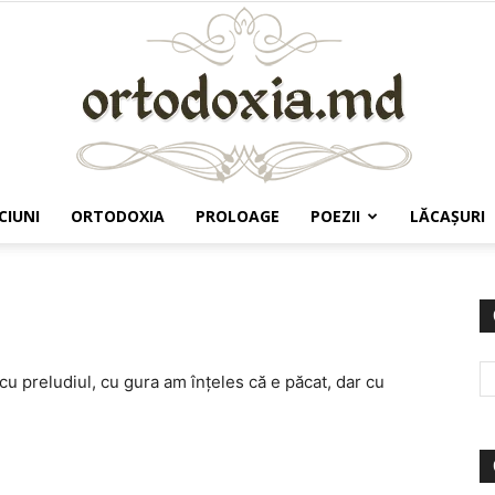
CIUNI
ORTODOXIA
PROLOAGE
POEZII
LĂCAŞURI
Ortodoxia.md
 cu preludiul, cu gura am înţeles că e păcat, dar cu