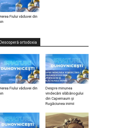
vierea Fiului văduvei din
in
Descoperă ortodoxia
vierea Fiului văduvei din
Despre minunea
in
vindecării slăbănogului
din Capernaum și
Rugăciunea inimii