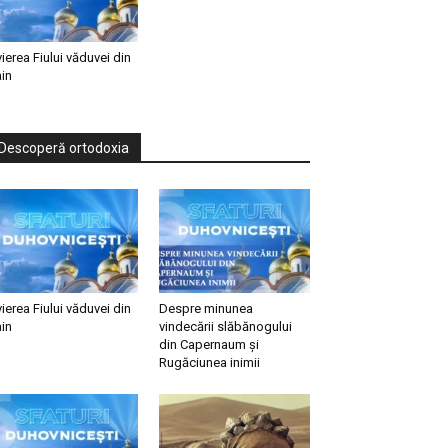
vierea Fiului văduvei din
in
Descoperă ortodoxia
vierea Fiului văduvei din
Despre minunea
in
vindecării slăbănogului
din Capernaum și
Rugăciunea inimii