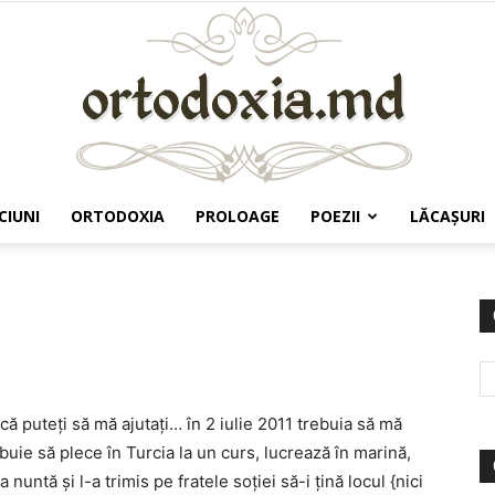
CIUNI
ORTODOXIA
PROLOAGE
POEZII
LĂCAŞURI
Ortodoxia.md
ă puteţi să mă ajutaţi… în 2 iulie 2011 trebuia să mă
ebuie să plece în Turcia la un curs, lucrează în marină,
untă şi l-a trimis pe fratele soţiei să-i ţină locul {nici