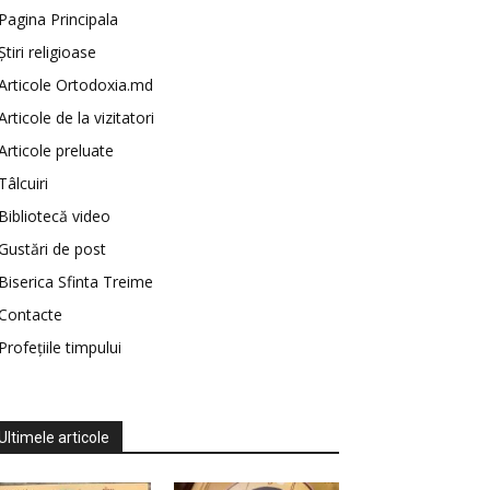
Pagina Principala
Știri religioase
Articole Ortodoxia.md
Articole de la vizitatori
Articole preluate
Tâlcuiri
Bibliotecă video
Gustări de post
Biserica Sfinta Treime
Contacte
Profețiile timpului
Ultimele articole