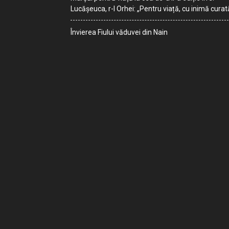
Lucășeuca, r-l Orhei: „Pentru viață, cu inimă curat
Învierea Fiului văduvei din Nain