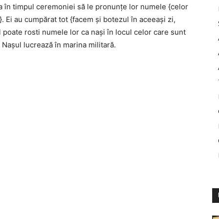
a în timpul ceremoniei să le pronunţe lor numele {celor
}. Ei au cumpărat tot {facem şi botezul în aceeaşi zi,
 poate rosti numele lor ca naşi în locul celor care sunt
 Naşul lucrează în marina militară.