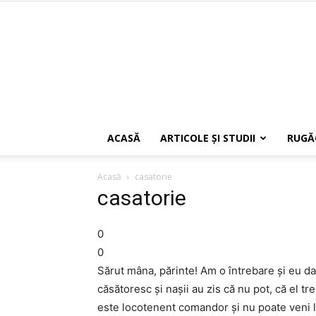
ACASĂ
ARTICOLE ŞI STUDII
RUGĂ
Acasă
casatorie
casatorie
0
0
Sărut mâna, părinte! Am o întrebare şi eu dac
căsătoresc şi naşii au zis că nu pot, că el tr
este locotenent comandor şi nu poate veni la n