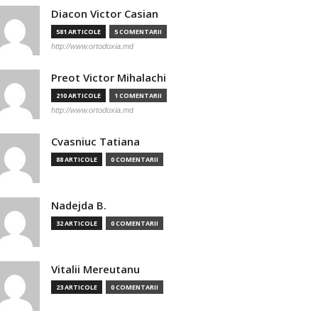
Diacon Victor Casian
581 ARTICOLE
5 COMENTARII
http://www.ortodoxia.md
Preot Victor Mihalachi
210 ARTICOLE
1 COMENTARII
http://www.ortodoxia.md
Cvasniuc Tatiana
88 ARTICOLE
0 COMENTARII
Nadejda B.
32 ARTICOLE
0 COMENTARII
Vitalii Mereutanu
23 ARTICOLE
0 COMENTARII