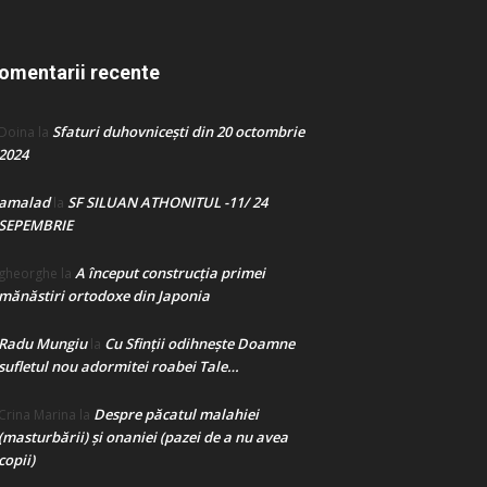
omentarii recente
Sfaturi duhovnicești din 20 octombrie
Doina
la
2024
amalad
SF SILUAN ATHONITUL -11/ 24
la
SEPEMBRIE
A început construcţia primei
gheorghe
la
mănăstiri ortodoxe din Japonia
Radu Mungiu
Cu Sfinții odihnește Doamne
la
sufletul nou adormitei roabei Tale…
Despre păcatul malahiei
Crina Marina
la
(masturbării) şi onaniei (pazei de a nu avea
copii)