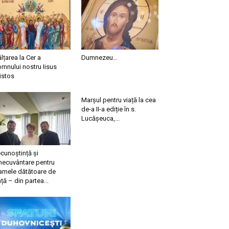
ălțarea la Cer a
Dumnezeu…
mnului nostru Iisus
istos
Marșul pentru viață la cea
de-a II-a ediție în s.
Lucășeuca,...
cunoștință și
necuvântare pentru
mele dătătoare de
ață – din partea...