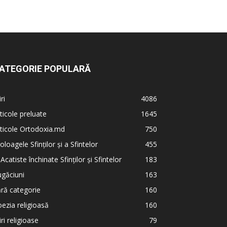
ATEGORIE POPULARĂ
iri
4086
ticole preluate
1645
ticole Ortodoxia.md
750
oloagele Sfinților și a Sfintelor
455
 Acatiste închinate Sfinților și Sfintelor
183
găciuni
163
ră categorie
160
ezia religioasă
160
iri religioase
79