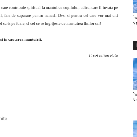
 care contribuie spiritual la mantuirea copilului, adica, care il invata pe
ul, fara de suparare pentru nanasii Dvs. si pentru cei care vor mai citi
În
Na
scris pe foaie, ci cel ce se ingrijeste de mantuirea finilor sai!
si in cautarea mantuirii,
Preot Iulian Rata
În
Na
mite.