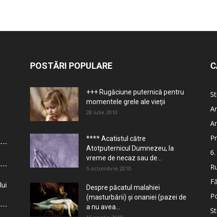
POSTĂRI POPULARE
C
+++ Rugăciune puternică pentru
St
momentele grele ale vieţii
Ar
28 iulie 2010
Ar
Pr
**** Acatistul către
Atotputernicul Dumnezeu, la
6.
vreme de necaz sau de...
Ru
5 octombrie 2010
Fă
lui
Despre păcatul malahiei
Po
(masturbării) şi onaniei (pazei de
a nu avea...
St