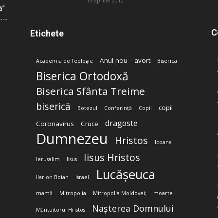
15 aprilie 2010
ă”
C
Etichete
Anul nou
avort
Academia de Teologie
Biserica
Biserica Ortodoxă
Biserica Sfânta Treime
biserică
copil
Botezul
Conferință
Copii
dragoste
Coronavirus
Cruce
Dumnezeu
Hristos
Icoana
Iisus Hristos
Ierusalim
Iisus
Lucășeuca
Ilarion Boian
Israel
mamă
Mitropolia
Mitropolia Moldovei;
moarte
Nașterea Domnului
Mântuitorul Hristos