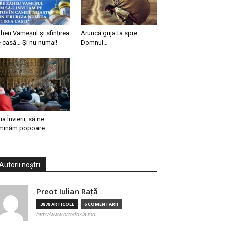
heu Vameșul și sfințirea
Aruncă grija ta spre
 casă… Și nu numai!
Domnul…
ua Învierii, să ne
minăm popoare…
Autorii noștri
Preot Iulian Raţă
3878 ARTICOLE
6 COMENTARII
http://www.ortodoxia.md