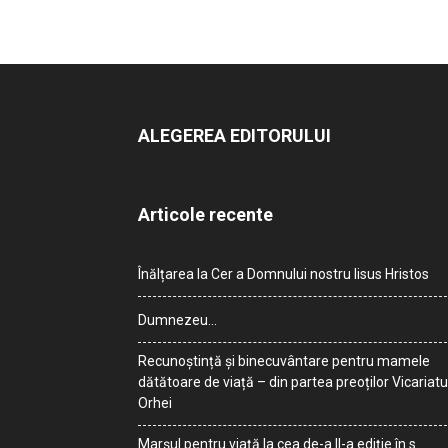
ALEGEREA EDITORULUI
Articole recente
Înălțarea la Cer a Domnului nostru Iisus Hristos
Dumnezeu…
Recunoștință și binecuvântare pentru mamele
dătătoare de viață – din partea preoților Vicariatu
Orhei
Marșul pentru viață la cea de-a II-a ediție în s.