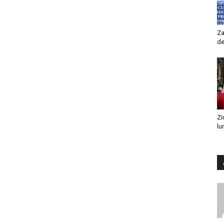
Za
de
Zi
lu