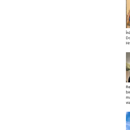
În
Do
Hr
Re
bi
ma
vi