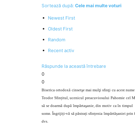
Sortează după:
Cele mai multe voturi
Newest First
Oldest First
Random
Recent activ
Răspunde la această întrebare
0
0
Biserica ortodoxă cinsetşe mai mulţi sfinţi cu acest nume
Teodor Sfințitul, ucenicul preacuviosului Pahomie cel Mar
să se doarmă după împărtaşanie, din motiv ca în timpul 
somn. Îngrijiți-vă să păstrați sfințenia împărtășaniei prin
dvs.