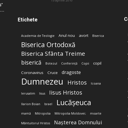
15 aprilie 2010
ă”
C
Etichete
Anul nou
avort
Academia de Teologie
Biserica
Biserica Ortodoxă
Biserica Sfânta Treime
biserică
copil
Botezul
Conferință
Copii
dragoste
Coronavirus
Cruce
Dumnezeu
Hristos
Icoana
Iisus Hristos
Ierusalim
Iisus
Lucășeuca
Ilarion Boian
Israel
mamă
Mitropolia
Mitropolia Moldovei;
moarte
Nașterea Domnului
Mântuitorul Hristos