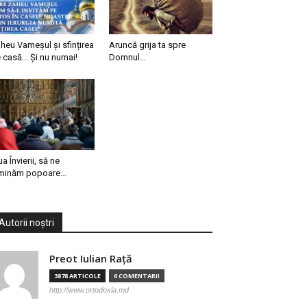
heu Vameșul și sfințirea
Aruncă grija ta spre
 casă… Și nu numai!
Domnul…
ua Învierii, să ne
minăm popoare…
Autorii noștri
Preot Iulian Raţă
3878 ARTICOLE
6 COMENTARII
http://www.ortodoxia.md