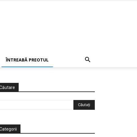
ÎNTREABĂ PREOTUL
Căutare
Categorii