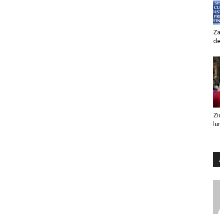
Za
de
Zi
lu