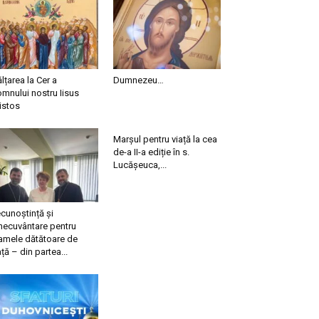
ălțarea la Cer a
Dumnezeu…
mnului nostru Iisus
istos
Marșul pentru viață la cea
de-a II-a ediție în s.
Lucășeuca,...
cunoștință și
necuvântare pentru
mele dătătoare de
ață – din partea...