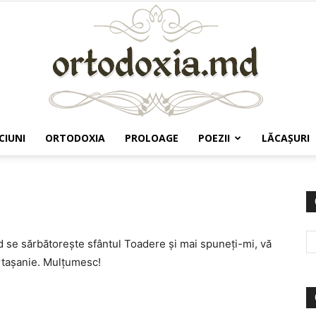
CIUNI
ORTODOXIA
PROLOAGE
POEZII
LĂCAŞURI
Ortodoxia.md
d se sărbătoreşte sfântul Toadere şi mai spuneţi-mi, vă
rtaşanie. Mulţumesc!