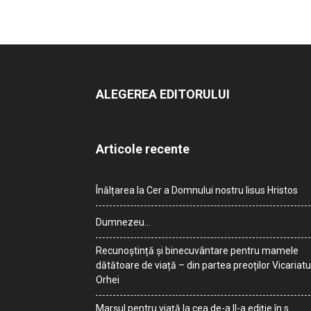
ALEGEREA EDITORULUI
Articole recente
Înălțarea la Cer a Domnului nostru Iisus Hristos
Dumnezeu…
Recunoștință și binecuvântare pentru mamele
dătătoare de viață – din partea preoților Vicariatu
Orhei
Marșul pentru viață la cea de-a II-a ediție în s.