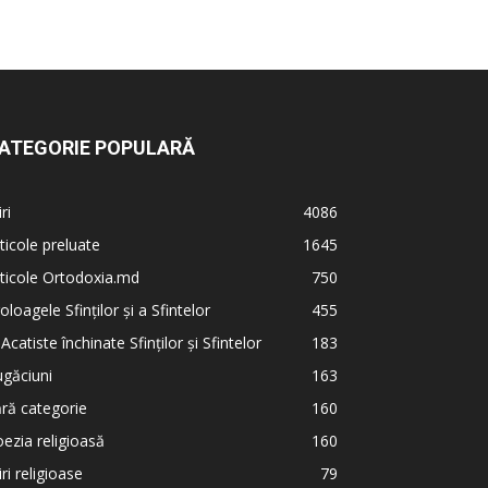
ATEGORIE POPULARĂ
iri
4086
ticole preluate
1645
ticole Ortodoxia.md
750
oloagele Sfinților și a Sfintelor
455
 Acatiste închinate Sfinților și Sfintelor
183
găciuni
163
ră categorie
160
ezia religioasă
160
iri religioase
79