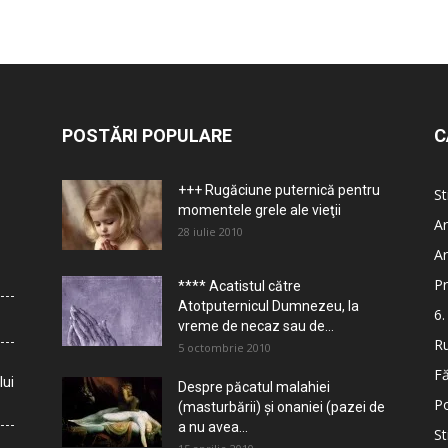
POSTĂRI POPULARE
C
+++ Rugăciune puternică pentru
St
momentele grele ale vieţii
Ar
28 iulie 2010
Ar
Pr
**** Acatistul către
Atotputernicul Dumnezeu, la
6.
vreme de necaz sau de...
Ru
5 octombrie 2010
Fă
lui
Despre păcatul malahiei
Po
(masturbării) şi onaniei (pazei de
a nu avea...
St