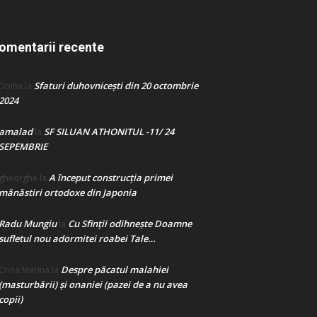
omentarii recente
Sfaturi duhovnicești din 20 octombrie
Doina
la
2024
amalad
SF SILUAN ATHONITUL -11/ 24
la
SEPEMBRIE
A început construcţia primei
gheorghe
la
mănăstiri ortodoxe din Japonia
Radu Mungiu
Cu Sfinții odihnește Doamne
la
sufletul nou adormitei roabei Tale…
Despre păcatul malahiei
Crina Marina
la
(masturbării) şi onaniei (pazei de a nu avea
copii)