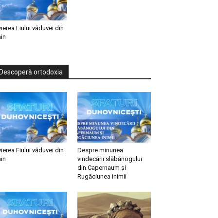
vierea Fiului văduvei din
in
Descoperă ortodoxia
vierea Fiului văduvei din
Despre minunea
in
vindecării slăbănogului
din Capernaum și
Rugăciunea inimii