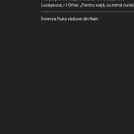
Lucășeuca, r-l Orhei: „Pentru viață, cu inimă curat
Învierea Fiului văduvei din Nain