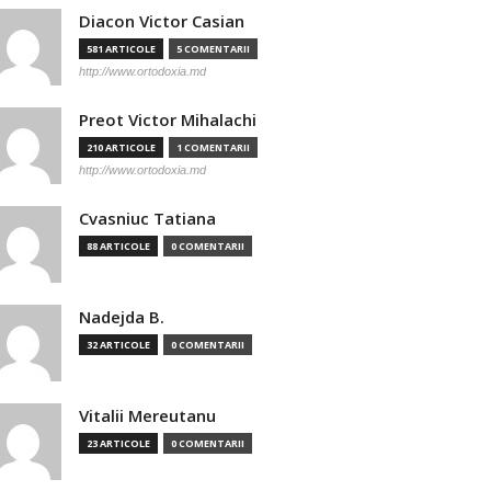
Diacon Victor Casian
581 ARTICOLE
5 COMENTARII
http://www.ortodoxia.md
Preot Victor Mihalachi
210 ARTICOLE
1 COMENTARII
http://www.ortodoxia.md
Cvasniuc Tatiana
88 ARTICOLE
0 COMENTARII
Nadejda B.
32 ARTICOLE
0 COMENTARII
Vitalii Mereutanu
23 ARTICOLE
0 COMENTARII