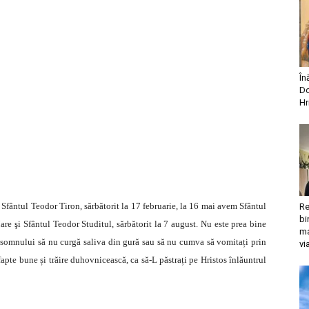
În
Do
Hr
 Sfântul Teodor Tiron, sărbătorit la 17 februarie, la 16 mai avem Sfântul
Re
bi
e şi Sfântul Teodor Studitul, sărbătorit la 7 august. Nu este prea bine
ma
somnului să nu curgă saliva din gură sau să nu cumva să vomitați prin
vi
 fapte bune și trăire duhovnicească, ca să-L păstrați pe Hristos înlăuntrul