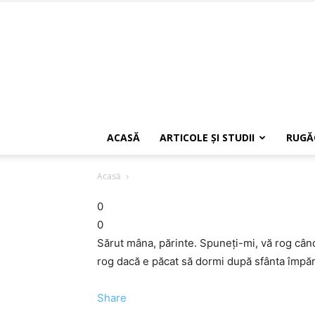
ACASĂ
ARTICOLE ŞI STUDII
RUGĂ
Acasă
0
0
Sărut mâna, părinte. Spuneţi-mi, vă rog cân
rog dacă e păcat să dormi după sfânta împă
Share