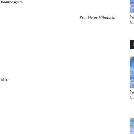
Doamne ajută.
În
Prot Victor Mihalachi
Na
mite.
În
Na