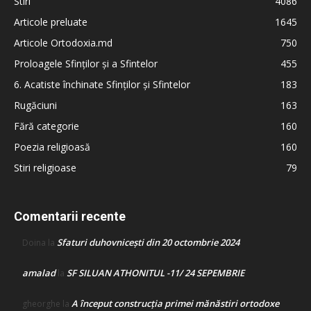
Stiri
4086
Articole preluate
1645
Articole Ortodoxia.md
750
Proloagele Sfinților și a Sfintelor
455
6. Acatiste închinate Sfinților și Sfintelor
183
Rugăciuni
163
Fără categorie
160
Poezia religioasă
160
Stiri religioase
79
Comentarii recente
Sfaturi duhovnicești din 20 octombrie 2024
Doina
la
amalad
SF SILUAN ATHONITUL -11/ 24 SEPEMBRIE
la
A început construcţia primei mănăstiri ortodoxe
gheorghe
la