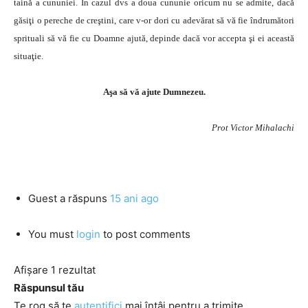
taină a cununiei. În cazul dvs a doua cununie oricum nu se admite, dacă
găsiţi o pereche de creştini, care v-or dori cu adevărat să vă fie îndrumători
sprituali să vă fie cu Doamne ajută, depinde dacă vor accepta şi ei această
situaţie.
Aşa să vă ajute Dumnezeu.
Prot Victor Mihalachi
Guest
a răspuns
15 ani ago
You must
login
to post comments
Afișare 1 rezultat
Răspunsul tău
Te rog să te
autentifici
mai întâi pentru a trimite.