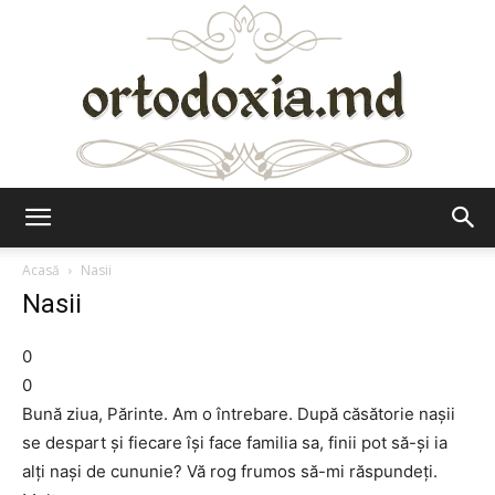
Ortodoxia.md
Acasă
Nasii
Nasii
0
0
Bună ziua, Părinte. Am o întrebare. După căsătorie naşii
se despart şi fiecare îşi face familia sa, finii pot să-şi ia
alţi naşi de cununie? Vă rog frumos să-mi răspundeţi.