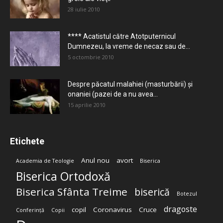
28 iulie 2010
**** Acatistul către Atotputernicul
Dumnezeu, la vreme de necaz sau de...
5 octombrie 2010
Despre păcatul malahiei (masturbării) şi
onaniei (pazei de a nu avea...
15 aprilie 2010
Etichete
Anul nou
avort
Academia de Teologie
Biserica
Biserica Ortodoxă
Biserica Sfânta Treime
biserică
Botezul
dragoste
copil
Coronavirus
Cruce
Conferință
Copii