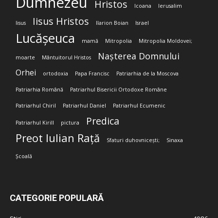
Dumnezeu
Hristos
Icoana
Ierusalim
Iisus Hristos
Iisus
Ilarion Boian
Israel
Lucășeuca
mamă
Mitropolia
Mitropolia Moldovei;
Nașterea Domnului
moarte
Mântuitorul Hristos
Orhei
ortodoxia
Papa Francisc
Patriarhia de la Moscova
Patriarhia Română
Patriarhul Bisericii Ortodoxe Române
Patriarhul Chiril
Patriarhul Daniel
Patriarhul Ecumenic
Predica
Patriarhul Kirill
pictura
Preot Iulian Rață
Sfaturi duhovnicești;
Sinaxa
Școală
CATEGORIE POPULARĂ