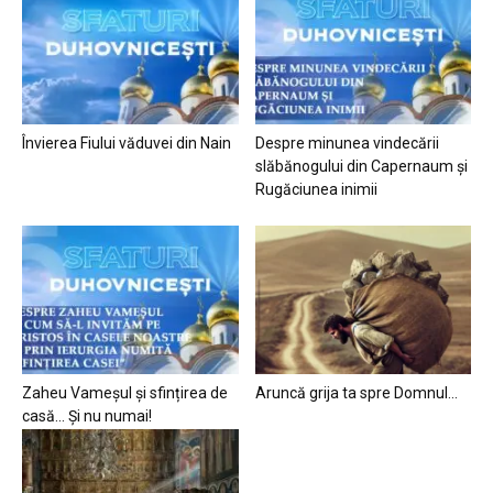
Învierea Fiului văduvei din Nain
Despre minunea vindecării
slăbănogului din Capernaum și
Rugăciunea inimii
Zaheu Vameșul și sfințirea de
Aruncă grija ta spre Domnul…
casă… Și nu numai!