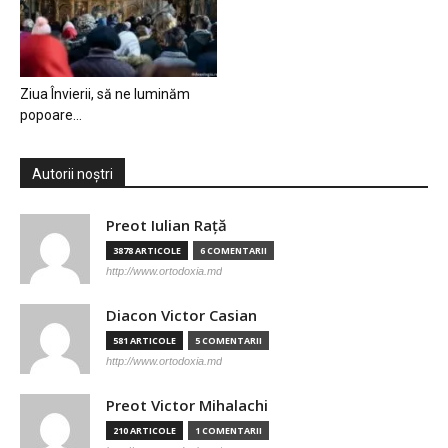
Ziua Învierii, să ne luminăm
popoare…
Autorii noștri
Preot Iulian Raţă
3878 ARTICOLE
6 COMENTARII
http://www.ortodoxia.md
Diacon Victor Casian
581 ARTICOLE
5 COMENTARII
http://www.ortodoxia.md
Preot Victor Mihalachi
210 ARTICOLE
1 COMENTARII