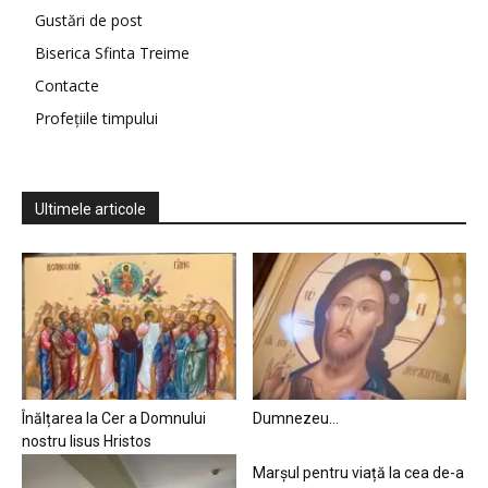
Gustări de post
Biserica Sfinta Treime
Contacte
Profețiile timpului
Ultimele articole
Înălțarea la Cer a Domnului
Dumnezeu…
nostru Iisus Hristos
Marșul pentru viață la cea de-a