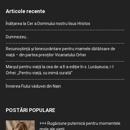
Articole recente
Înălțarea la Cer a Domnului nostru Iisus Hristos
Dumnezeu…
Recunoștință și binecuvântare pentru mamele dătătoare de
viață – din partea preoților Vicariatului Orhei
Marșul pentru viață la cea de-a II-a ediție în s. Lucășeuca, r-l
Orhei: „Pentru viață, cu inimă curată”
Învierea Fiului văduvei din Nain
POSTĂRI POPULARE
+++ Rugăciune puternică pentru momentele
grele ale vieţii