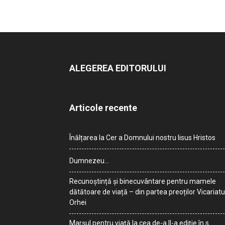
ALEGEREA EDITORULUI
Articole recente
Înălțarea la Cer a Domnului nostru Iisus Hristos
Dumnezeu…
Recunoștință și binecuvântare pentru mamele
dătătoare de viață – din partea preoților Vicariatu
Orhei
Marșul pentru viață la cea de-a II-a ediție în s.