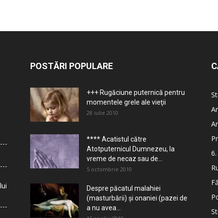
POSTĂRI POPULARE
C
+++ Rugăciune puternică pentru
St
momentele grele ale vieţii
Ar
28 iulie 2010
Ar
Pr
**** Acatistul către
Atotputernicul Dumnezeu, la
6.
vreme de necaz sau de...
Ru
5 octombrie 2010
Fă
lui
Despre păcatul malahiei
Po
(masturbării) şi onaniei (pazei de
a nu avea...
St