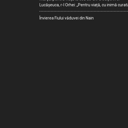
Lucășeuca, r-l Orhei: „Pentru viață, cu inimă curat
Învierea Fiului văduvei din Nain