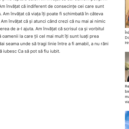
. Am învăţat că indiferent de consecinţe cei care sunt
ă. Am învăţat că viaţa îţi poate fi schimbată în câteva
 Am învăţat că şi atunci când crezi că nu mai ai nimic
erea de a-l ajuta. Am învăţat că scrisul ca şi vorbitul
În
ă oamenii la care ţii cel mai mult îţi sunt luaţi prea
Do
Hr
i seama unde să tragi linie între a fi amabil, a nu răni
ă iubesc Ca să pot să fiu iubit.
Re
bi
ma
vi