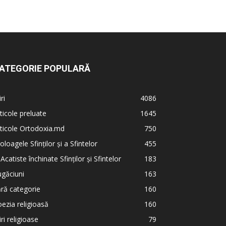
ATEGORIE POPULARĂ
iri
4086
ticole preluate
1645
ticole Ortodoxia.md
750
oloagele Sfinților și a Sfintelor
455
 Acatiste închinate Sfinților și Sfintelor
183
găciuni
163
ră categorie
160
ezia religioasă
160
iri religioase
79