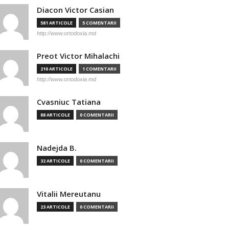
Diacon Victor Casian
581 ARTICOLE
5 COMENTARII
http://www.ortodoxia.md
Preot Victor Mihalachi
210 ARTICOLE
1 COMENTARII
http://www.ortodoxia.md
Cvasniuc Tatiana
88 ARTICOLE
0 COMENTARII
Nadejda B.
32 ARTICOLE
0 COMENTARII
Vitalii Mereutanu
23 ARTICOLE
0 COMENTARII