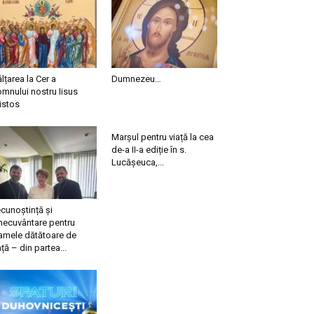
ălțarea la Cer a
Dumnezeu…
mnului nostru Iisus
istos
Marșul pentru viață la cea
de-a II-a ediție în s.
Lucășeuca,...
cunoștință și
necuvântare pentru
mele dătătoare de
ață – din partea...