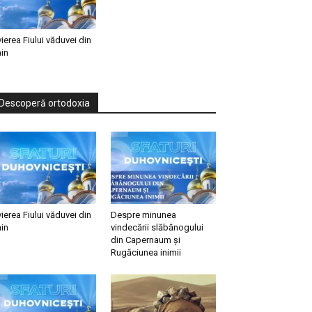
vierea Fiului văduvei din
in
Descoperă ortodoxia
vierea Fiului văduvei din
Despre minunea
in
vindecării slăbănogului
din Capernaum și
Rugăciunea inimii