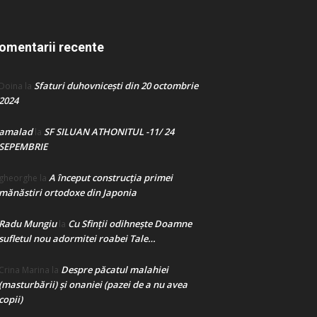
omentarii recente
Sfaturi duhovnicești din 20 octombrie
Doina
la
2024
amalad
SF SILUAN ATHONITUL -11/ 24
la
SEPEMBRIE
A început construcţia primei
gheorghe
la
mănăstiri ortodoxe din Japonia
Radu Mungiu
Cu Sfinții odihnește Doamne
la
sufletul nou adormitei roabei Tale…
Despre păcatul malahiei
Crina Marina
la
(masturbării) şi onaniei (pazei de a nu avea
copii)