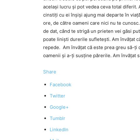
acelaşi lucru şi pot vedea ceva total diferit
cinstiţi cu ei înşişi ajung mai departe în viaţ
ore, de către oameni care nici nu te cunosc.
de dat, când te strigă un prieten vei găsi put
poate linişti durerile sufleteşti. Am învăţat c
repede. Am învăţat că este prea greu să-ţi da
oamenii şi a-ţi susţine părerile. Am învăţat s
Share
Facebook
Twitter
Google+
Tumblr
LinkedIn