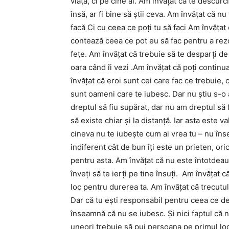
viaţă, ci pe cine ai. Am învăţat că te descur
însă, ar fi bine să ştii ceva. Am învăţat că n
facă Ci cu ceea ce poţi tu să faci Am învăţat
contează ceea ce pot eu să fac pentru a rezo
feţe. Am învăţat că trebuie să te desparţi de
oara când îi vezi .Am învăţat că poţi contin
învăţat că eroi sunt cei care fac ce trebuie,
sunt oameni care te iubesc. Dar nu ştiu s-o 
dreptul să fiu supărat, dar nu am dreptul să 
să existe chiar şi la distanţă. Iar asta este 
cineva nu te iubeşte cum ai vrea tu – nu îns
indiferent cât de bun îţi este un prieten, oric
pentru asta. Am învăţat că nu este întotdeaun
înveţi să te ierţi pe tine însuţi. Am învăţat 
loc pentru durerea ta. Am învăţat că trecutul
Dar că tu eşti responsabil pentru ceea ce de
înseamnă că nu se iubesc. Şi nici faptul că
uneori trebuie să pui persoana pe primul loc