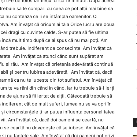
ci şi ţi-e de folos farmecul circa 15 minute. După aceea,
u trebuie să te compari cu ceea ce pot alţii mai bine să
 că nu contează ce li se întâmplă oamenilor. Ci
lva. Am învăţat că oricum ai tăia Orice lucru are doua
 cei dragi cu cuvinte calde. S-ar putea să fie ultima
ua încă mult timp după ce ai spus că nu mai poţi. Am
 când trebuie. Indiferent de consecinţe. Am învăţat că
arate. Am învăţat că atunci când sunt supărat am
fiu şi rău. Am învăţat că prietenia adevărată continuă
valabil şi pentru iubirea adevărată. Am învăţat că, dacă
eamnă ca nu te iubeşte din tot sufletul. Am învăţat că
um te va răni din când în când. Iar tu trebuie să-l ierţi
a de ajuns să fii iertat de alţii. Câteodată trebuie să
că indiferent cât de mult suferi, lumea nu se va opri în
 şi circumstanţele ţi-ar putea influenţa personalitatea.
vii. Am învăţat că, dacă doi oameni se ceartă, nu
 nu se ceartă nu dovedeşte că se iubesc. Am învăţat că
 şi nu faptele sale. Am învăţat că doi oameni pot privi