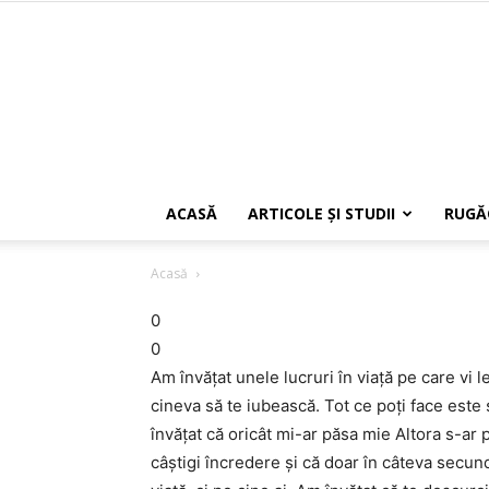
ACASĂ
ARTICOLE ŞI STUDII
RUGĂ
Acasă
0
0
Am învăţat unele lucruri în viaţă pe care vi 
cineva să te iubească. Tot ce poţi face este 
învăţat că oricât mi-ar păsa mie Altora s-ar
câştigi încredere şi că doar în câteva secun