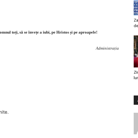
Za
de
nul toți, să se învețe a iubi, pe Hristos și pe aproapele!
Administrația
Zi
lu
mite.