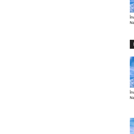
În
Na
În
Na