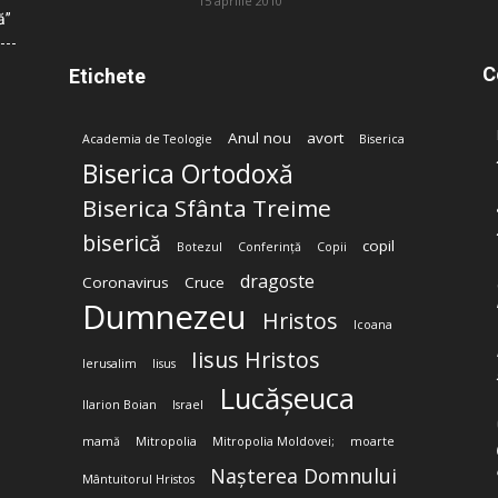
15 aprilie 2010
ă”
C
Etichete
Anul nou
avort
Academia de Teologie
Biserica
Biserica Ortodoxă
Biserica Sfânta Treime
biserică
copil
Botezul
Conferință
Copii
dragoste
Coronavirus
Cruce
Dumnezeu
Hristos
Icoana
Iisus Hristos
Ierusalim
Iisus
Lucășeuca
Ilarion Boian
Israel
mamă
Mitropolia
Mitropolia Moldovei;
moarte
Nașterea Domnului
Mântuitorul Hristos