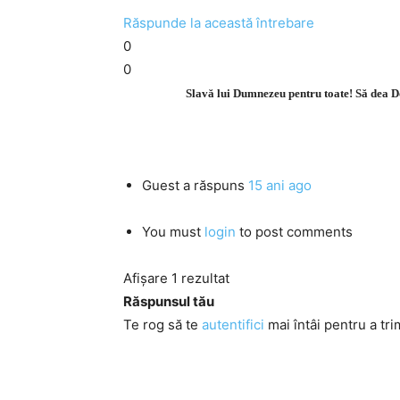
Răspunde la această întrebare
0
0
Slavă lui Dumnezeu pentru toate! Să dea Dom
Guest
a răspuns
15 ani ago
You must
login
to post comments
Afișare 1 rezultat
Răspunsul tău
Te rog să te
autentifici
mai întâi pentru a tri