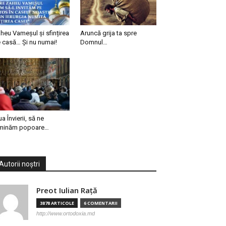
heu Vameșul și sfințirea
Aruncă grija ta spre
 casă… Și nu numai!
Domnul…
ua Învierii, să ne
minăm popoare…
Autorii noștri
Preot Iulian Raţă
3878 ARTICOLE
6 COMENTARII
http://www.ortodoxia.md