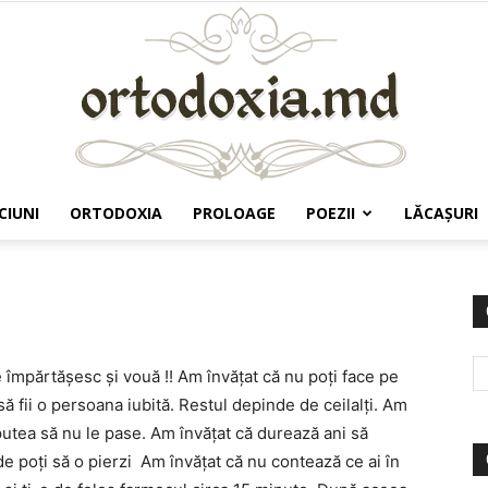
CIUNI
ORTODOXIA
PROLOAGE
POEZII
LĂCAŞURI
Ortodoxia.md
le împărtăşesc şi vouă !! Am învăţat că nu poţi face pe
să fii o persoana iubită. Restul depinde de ceilalţi. Am
 putea să nu le pase. Am învăţat că durează ani să
de poţi să o pierzi Am învăţat că nu contează ce ai în