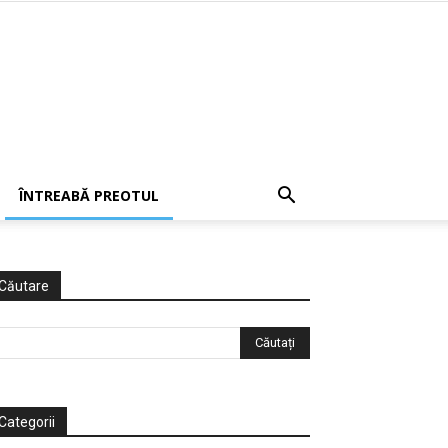
ÎNTREABĂ PREOTUL
Căutare
Categorii