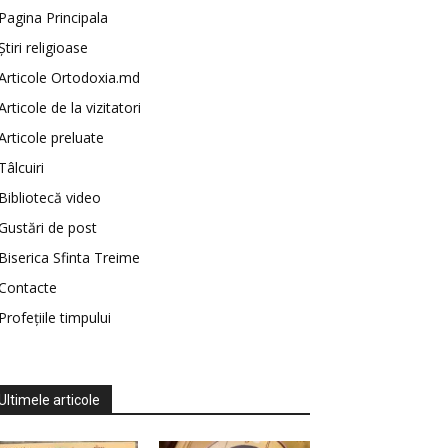
Pagina Principala
Știri religioase
Articole Ortodoxia.md
Articole de la vizitatori
Articole preluate
Tâlcuiri
Bibliotecă video
Gustări de post
Biserica Sfinta Treime
Contacte
Profețiile timpului
Ultimele articole