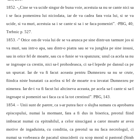
1852. -„Cine se va ucide singur de buna voie, acestuia sa nu se cante nici sa
i se faca pomenirea lui niciodata, iar de va cadea fara voia lui, si se va
ucide, si va muri, acestuia sa i se cante si sa i se faca pomeniri”. -PBG, 40;
Trebnic p. 527.
1853. -” Orice om de voia lui de se va arunca pe sine dintr-un tarmure jos si
va muri, sau intr-o apa, sau dintr-o piatra sau se va junghia pe sine insusi,
sau in orice fel de moarte, sau cu o funie se va spanzura; unul ca acela sa nu
se ingroape ca crestin, nici sa-l prohodeasca, ci sa-l lepede pe dansul ca pe
un spurcat. Iar de va fi facut aceasta pentru Dumnezeu sa nu se crute,
fiindca niste bunatati ca acelea si fel de moarte n-a invatat Dumnezeu pe
nimenea. Iar de-i va fi facut lui altcineva aceasta, pe acela sa-l cante si sa-l
ingroape si pomeniri sa-i faca ca si la tot crestinul”. PBG, 143.
1854. – Unii sunt de parere, ca s-ar putea face o slujba sumara cu aprobarea
episcopului, numai la mormant, fara a fi dus in biserica, preotul fiind
imbracat numai cu epitrahilul, a celor sinucigasi a caror moarte ar avea
motive de ingaduinta, cu conditia, ca preotul sa nu faca necrologul, ci
numai sa vorbeasca de pacatul sinuciderii cu scop moral si pastoral (Sirah