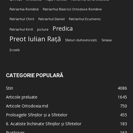
Patriarhia Română
Patriarhul Bisericii Ortodoxe Române
Patriarhul Chiril
Patriarhul Daniel
Patriarhul Ecumenic
Predica
Patriarhul Kirill
pictura
Preot Iulian Rață
Sfaturi duhovnicești;
Sinaxa
Școală
CATEGORIE POPULARĂ
Stiri
4086
Articole preluate
1645
Articole Ortodoxia.md
750
Proloagele Sfinților și a Sfintelor
455
6. Acatiste închinate Sfinților și Sfintelor
183
Rugăciuni
163