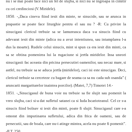
nu i se mai poate face nici un fel de slujba, si nici nu se ingroapa in cimitir
cu cei credinciosi (V. Miridele).
1850. -„Daca cineva fiind iesit din minte, se sinucide, sau se arunca in
prapastie se poate face liturghie pentru el sau nu ? -R: Cu privire la
sinucigasi clericul trebuie sa se lamureasca daca s-a sinucis fiind cu
adevarat iesit din minte (adica nu a avut intentiunea, sau intamplarea l-a
dus la moarte). Rudele celui sinucis, mint si spun ca era iesit din minti, ca
sa se obtina pomenirea lui la rugaciune si jertfa miridelor. Insa uneori
sinucigasii fac aceasta din pricina persecutiei oamenilor, sau necaz mare, si
astfel, nu trebuie sa se aduca jertfa (miridelor), caci isi este sinucigas. Deci,
clericul trebuie sa cerceteze cu bagare de seama ca sa nu cada sub osanda” (
aruncarii margaritarelor inaintea porcilor). (Matei, 7,7) Timotei 14.-
1851. -„Sinucigasul de buna voie nu trebuie sa fie slujit sau pomenit la
vreo slujba, caci si-a dat sufletul satanei ca si Iuda Iscarioteanul. Cel ce s-a
sinucis fiind bolnav si iesit din minti, poate fi slujit. Sinucigasul care s-a
omorat din imputinarea sufletului, adica din frica de oameni, sau de
persecutii, sau de boala, care nu-i atinge mintea, acela nu poate fi pomenit”.
-ILT, 250.