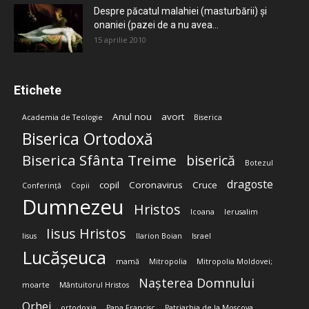
Despre păcatul malahiei (masturbării) şi
onaniei (pazei de a nu avea...
15 aprilie 2010
Etichete
Anul nou
avort
Academia de Teologie
Biserica
Biserica Ortodoxă
Biserica Sfânta Treime
biserică
Botezul
dragoste
copil
Coronavirus
Cruce
Conferință
Copii
Dumnezeu
Hristos
Icoana
Ierusalim
Iisus Hristos
Iisus
Ilarion Boian
Israel
Lucășeuca
mamă
Mitropolia
Mitropolia Moldovei;
Nașterea Domnului
moarte
Mântuitorul Hristos
Orhei
ortodoxia
Papa Francisc
Patriarhia de la Moscova