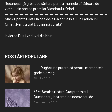
Recunoștință și binecuvântare pentru mamele dătătoare de
viață – din partea preoților Vicariatului Orhei
Marșul pentru viață la cea de-a II-a ediție în s. Lucășeuca, r-l
Orhei: „Pentru viață, cu inimă curată”
Învierea Fiului văduvei din Nain
POSTĂRI POPULARE
+++ Rugăciune puternică pentru momentele
grele ale vieţii
28 iulie 2010
**** Acatistul către Atotputernicul
Dumnezeu, la vreme de necaz sau de...
5 octombrie 2010