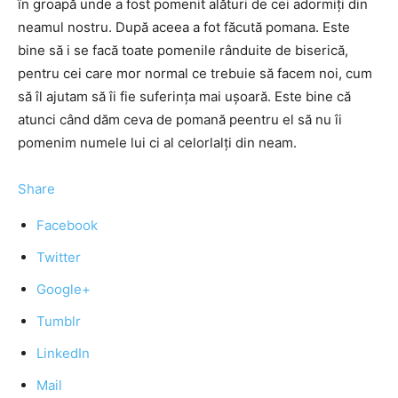
în groapă unde a fost pomenit alături de cei adormiți din
neamul nostru. După aceea a fot făcută pomana. Este
bine să i se facă toate pomenile rânduite de biserică,
pentru cei care mor normal ce trebuie să facem noi, cum
să îl ajutam să îi fie suferința mai ușoară. Este bine că
atunci când dăm ceva de pomană peentru el să nu îi
pomenim numele lui ci al celorlalți din neam.
Share
Facebook
Twitter
Google+
Tumblr
LinkedIn
Mail