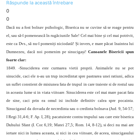
Răspunde la această întrebare
0
0
Dacă nu a fost bolnav psihologic, Biserica nu se cuvine să se roage pentru
el, sau să-l pomenească în rugăciunile Sale! Cel mai bine și cel mai potrivit,
este ca Dvs., să nu-l pomeniți niciodată! Și invers, e mare păcat înaintea lui
Dumnezeu, dacă noi pomenim pe sinucigași!
Canoanele Bisericii spun
foarte clar:
1849. -Sinuciderea este curmarea vietii proprii. Animalele nu se pot
sinucide, caci ele n-au un trup incredintat spre pastrarea unei ratiuni, adica
un suflet constient de misiunea fata de trupul in care traieste si de rostul sau
in aceasta lume si in viata viitoare. Sinuciderea este cel mai mare pacat fata
de sine, caci prin ea omul isi inchide definitiv calea spre pocainta.
Sinucigasul da dovada de necredinta sau o credinta bolnava (Jud. 9, 54-57;
I Regi 31,4-6; F. Ap. I, 28); pacatuieste contra trupului sau care este biserica
Duhului Sfant (I. Cor. 6,19; Matei 27,5; Rom. 14, 8-12), si deci nu mai are
iertare nici in lumea aceasta, si nici in cea viitoare, de aceea, sinucigasului