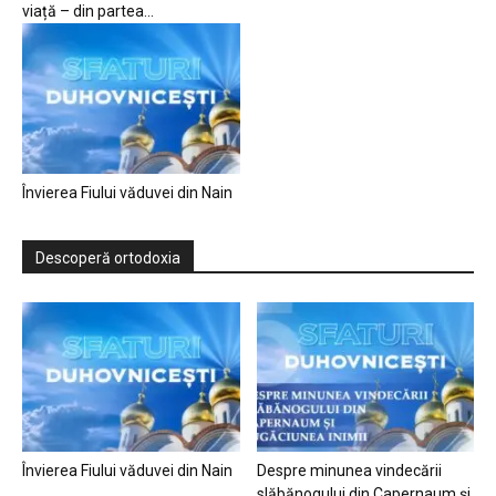
viață – din partea...
Învierea Fiului văduvei din Nain
Descoperă ortodoxia
Învierea Fiului văduvei din Nain
Despre minunea vindecării
slăbănogului din Capernaum și