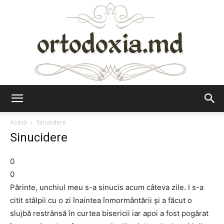
Ortodoxia.md
Acasă
Sinucidere
Sinucidere
0
0
Părinte, unchiul meu s-a sinucis acum câteva zile. I s-a
citit stâlpii cu o zi înaintea înmormântării și a făcut o
slujbă restrânsă în curtea bisericii iar apoi a fost pogârat