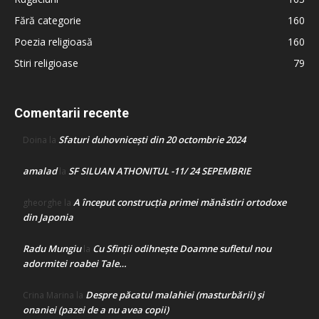
Fără categorie
160
Poezia religioasă
160
Stiri religioase
79
Comentarii recente
Sfaturi duhovnicești din 20 octombrie 2024
Doina
la
amalad
SF SILUAN ATHONITUL -11/ 24 SEPEMBRIE
la
A început construcţia primei mănăstiri ortodoxe
gheorghe
la
din Japonia
Radu Mungiu
Cu Sfinții odihnește Doamne sufletul nou
la
adormitei roabei Tale…
Despre păcatul malahiei (masturbării) şi
Crina Marina
la
onaniei (pazei de a nu avea copii)