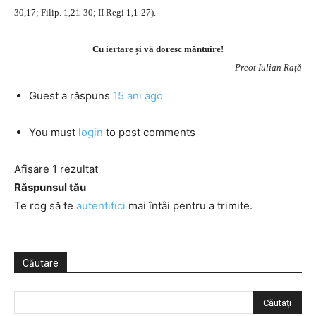
30,17; Filip. 1,21-30; II Regi 1,1-27).
Cu iertare și vă doresc mântuire!
Preot Iulian Rață
Guest
a răspuns
15 ani ago
You must
login
to post comments
Afișare 1 rezultat
Răspunsul tău
Te rog să te
autentifici
mai întâi pentru a trimite.
Căutare