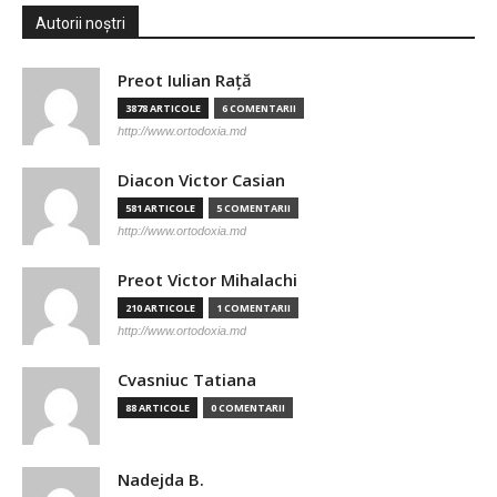
Autorii noștri
Preot Iulian Raţă
3878 ARTICOLE
6 COMENTARII
http://www.ortodoxia.md
Diacon Victor Casian
581 ARTICOLE
5 COMENTARII
http://www.ortodoxia.md
Preot Victor Mihalachi
210 ARTICOLE
1 COMENTARII
http://www.ortodoxia.md
Cvasniuc Tatiana
88 ARTICOLE
0 COMENTARII
Nadejda B.