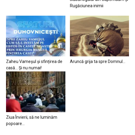
Rugăciunea inimii
Zaheu Vameșul și sfințirea de
Aruncă grija ta spre Domnul…
casă… Și nu numai!
Ziua Învierii, să ne luminăm
popoare…