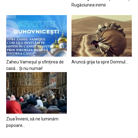
Rugăciunea inimii
Zaheu Vameșul și sfințirea de
Aruncă grija ta spre Domnul…
casă… Și nu numai!
Ziua Învierii, să ne luminăm
popoare…