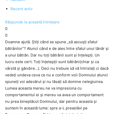
Recent activ
Răspunde la această întrebare
0
0
Doamne ajută. Știți când se spune „să ascușți sfatul
bătrânilor”? Atunci când e de ales între sfatul unui tânăr și
a unui bătrân. Dar nu toți bătrânii sunt și înțelepți. Un
lucru este cert: Toți înțelepții sunt bătrâni(chiar și ca
vârstă și gândire…). Deci nu trebuie să vă întristați ci dacă
vedeți undeva ceva ce nu e conform voii Domnului atunci
spuneți voi adevărul și nu lăsați să domine nelegiuirea.
Lumea aceasta mereu ne va impresiona cu
comportamentul ei și mereu va avea un comportament
nu prea bineplăcut Domnului, dar pentru aceasta și
suntem în această lume: spre a-L preaslăvi pe