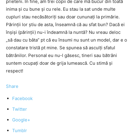
prieteni. În fine, am trei copii de care mă bucur din toată
inima şi cu bune şi cu rele. Eu stau la sat unde multe
cupluri stau necăsătoriţi sau doar cununaţi la primărie.
Părinţii lor ştiu de asta, înseamnă că au sfat bun? Dacă ei
înșişi (părinţii) nu-i îndeamnă la nuntă? Nu vreau deloc
„să dau cu bâta” pt că eu însumi nu sunt un model, dar e o
constatare tristă pt mine. Se spunea să asculţi sfatul
bătrânilor. Personal eu nu-l găsesc, tineri sau bătrâni
suntem ocupaţi doar de grija lumească. Cu stimă şi
respect!
Share
Facebook
Twitter
Google+
Tumblr