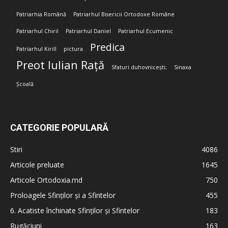
Patriarhia Română
Patriarhul Bisericii Ortodoxe Române
Patriarhul Chiril
Patriarhul Daniel
Patriarhul Ecumenic
Predica
Patriarhul Kirill
pictura
Preot Iulian Rață
Sfaturi duhovnicești;
Sinaxa
Școală
CATEGORIE POPULARĂ
Stiri
4086
Articole preluate
1645
Articole Ortodoxia.md
750
Proloagele Sfinților și a Sfintelor
455
6. Acatiste închinate Sfinților și Sfintelor
183
Rugăciuni
163