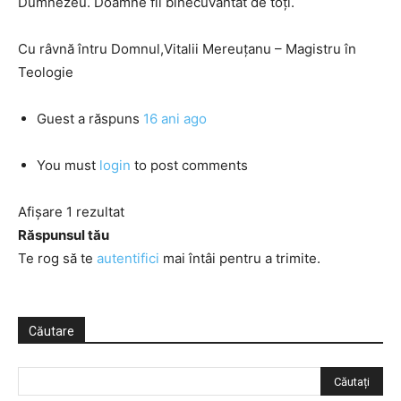
Dumnezeu. Doamne fii binecuvântat de toți.
Cu râvnă întru Domnul,Vitalii Mereuţanu – Magistru în
Teologie
Guest
a răspuns
16 ani ago
You must
login
to post comments
Afișare 1 rezultat
Răspunsul tău
Te rog să te
autentifici
mai întâi pentru a trimite.
Căutare