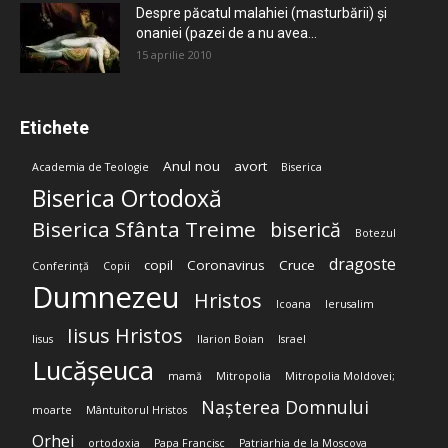
Despre păcatul malahiei (masturbării) şi
onaniei (pazei de a nu avea...
15 aprilie 2010
Etichete
Anul nou
avort
Academia de Teologie
Biserica
Biserica Ortodoxă
Biserica Sfânta Treime
biserică
Botezul
dragoste
copil
Coronavirus
Cruce
Conferință
Copii
Dumnezeu
Hristos
Icoana
Ierusalim
Iisus Hristos
Iisus
Ilarion Boian
Israel
Lucășeuca
mamă
Mitropolia
Mitropolia Moldovei;
Nașterea Domnului
moarte
Mântuitorul Hristos
Orhei
ortodoxia
Papa Francisc
Patriarhia de la Moscova