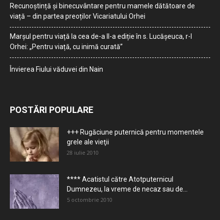
Recunoștință și binecuvântare pentru mamele dătătoare de
viață – din partea preoților Vicariatului Orhei
Marșul pentru viață la cea de-a II-a ediție în s. Lucășeuca, r-l
Orhei: „Pentru viață, cu inimă curată”
Învierea Fiului văduvei din Nain
POSTĂRI POPULARE
+++ Rugăciune puternică pentru momentele
grele ale vieţii
28 iulie 2010
**** Acatistul către Atotputernicul
Dumnezeu, la vreme de necaz sau de...
5 octombrie 2010