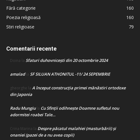
Fără categorie
160
Poezia religioasă
160
Stiri religioase
79
Comentarii recente
Sfaturi duhovnicești din 20 octombrie 2024
Doina
la
amalad
SF SILUAN ATHONITUL -11/ 24 SEPEMBRIE
la
A început construcţia primei mănăstiri ortodoxe
gheorghe
la
din Japonia
Radu Mungiu
Cu Sfinții odihnește Doamne sufletul nou
la
adormitei roabei Tale…
Despre păcatul malahiei (masturbării) şi
Crina Marina
la
onaniei (pazei de a nu avea copii)