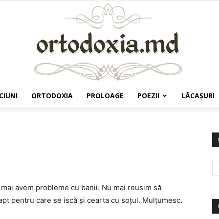
CIUNI
ORTODOXIA
PROLOAGE
POEZII
LĂCAŞURI
Ortodoxia.md
u mai avem probleme cu banii. Nu mai reuşim să
apt pentru care se iscă şi cearta cu soţul. Mulţumesc.