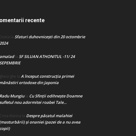
omentarii recente
Sfaturi duhovnicești din 20 octombrie
Doina
la
2024
amalad
SF SILUAN ATHONITUL -11/ 24
la
SEPEMBRIE
A început construcţia primei
gheorghe
la
mănăstiri ortodoxe din Japonia
Radu Mungiu
Cu Sfinții odihnește Doamne
la
sufletul nou adormitei roabei Tale…
Despre păcatul malahiei
Crina Marina
la
(masturbării) şi onaniei (pazei de a nu avea
copii)