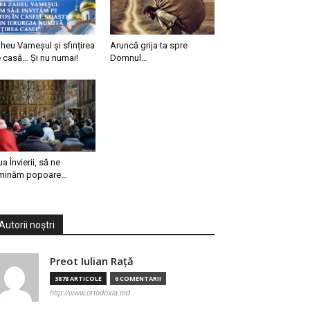
heu Vameșul și sfințirea
Aruncă grija ta spre
 casă… Și nu numai!
Domnul…
ua Învierii, să ne
minăm popoare…
Autorii noștri
Preot Iulian Raţă
3878 ARTICOLE
6 COMENTARII
http://www.ortodoxia.md