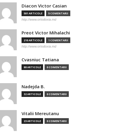
Diacon Victor Casian
581 ARTICOLE
5 COMENTARII
http://www.ortodoxia.md
Preot Victor Mihalachi
210 ARTICOLE
1 COMENTARII
http://www.ortodoxia.md
Cvasniuc Tatiana
88 ARTICOLE
0 COMENTARII
Nadejda B.
32 ARTICOLE
0 COMENTARII
Vitalii Mereutanu
23 ARTICOLE
0 COMENTARII