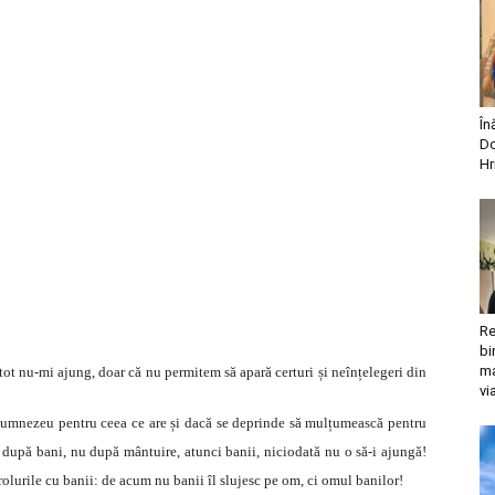
În
Do
Hr
Re
bi
ma
ot nu-mi ajung, doar că nu permitem să apară certuri și neînțelegeri din
vi
 Dumnezeu pentru ceea ce are și dacă se deprinde să mulțumească pentru
 după bani, nu după mântuire, atunci banii, niciodată nu o să-i ajungă!
olurile cu banii: de acum nu banii îl slujesc pe om, ci omul banilor!