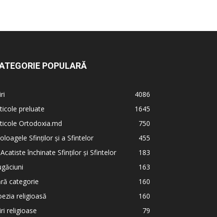
ATEGORIE POPULARĂ
iri
4086
ticole preluate
1645
ticole Ortodoxia.md
750
oloagele Sfinților și a Sfintelor
455
 Acatiste închinate Sfinților și Sfintelor
183
găciuni
163
ră categorie
160
ezia religioasă
160
iri religioase
79