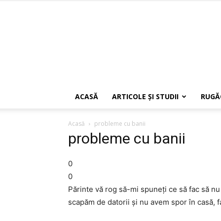
ACASĂ
ARTICOLE ŞI STUDII
RUGĂ
Acasă
probleme cu banii
probleme cu banii
0
0
Părinte vă rog să-mi spuneţi ce să fac să n
scapăm de datorii şi nu avem spor în casă, f