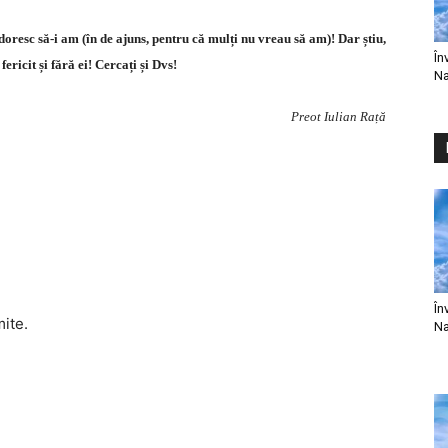
oresc să-i am (în de ajuns, pentru că mulți nu vreau să am)! Dar știu,
În
 fericit și fără ei! Cercați și Dvs!
Na
Preot Iulian Rață
În
mite.
Na