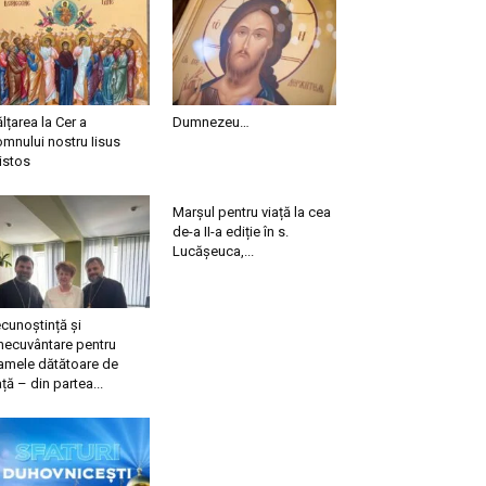
ălțarea la Cer a
Dumnezeu…
mnului nostru Iisus
istos
Marșul pentru viață la cea
de-a II-a ediție în s.
Lucășeuca,...
cunoștință și
necuvântare pentru
mele dătătoare de
ață – din partea...