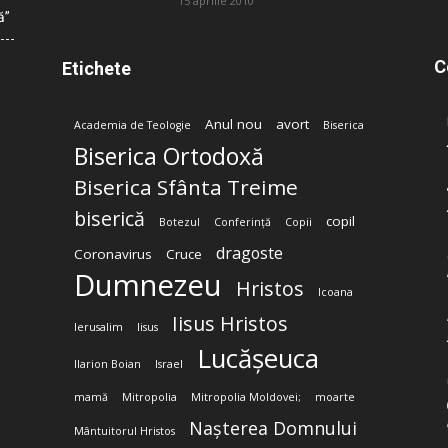
15 aprilie 2010
ă”
C
Etichete
Anul nou
avort
Academia de Teologie
Biserica
Biserica Ortodoxă
Biserica Sfânta Treime
biserică
copil
Botezul
Conferință
Copii
dragoste
Coronavirus
Cruce
Dumnezeu
Hristos
Icoana
Iisus Hristos
Ierusalim
Iisus
Lucășeuca
Ilarion Boian
Israel
mamă
Mitropolia
Mitropolia Moldovei;
moarte
Nașterea Domnului
Mântuitorul Hristos