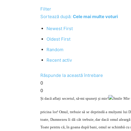
Filter
Sortează după:
Cele mai multe voturi
Newest First
Oldest First
Random
Recent activ
Răspunde la această întrebare
0
0
Și dacă aflați secretul, să-mi spuneți și mie!
Mie t
pricina lor! Omul, trebuie să se deprindă a mulțumi lui
toate, Dumnezeu îi dă cât trebuie, dar dacă omul aleargă
Toate pentru că, în goana după bani, omul se schimbă cu r