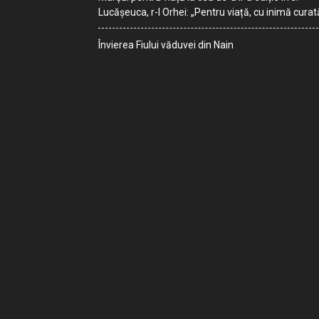
Lucășeuca, r-l Orhei: „Pentru viață, cu inimă curat
Învierea Fiului văduvei din Nain