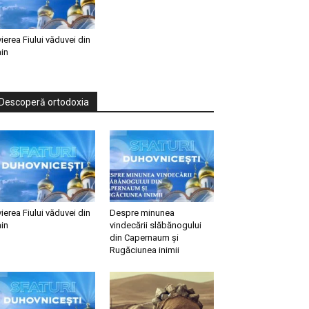
vierea Fiului văduvei din
in
Descoperă ortodoxia
vierea Fiului văduvei din
Despre minunea
in
vindecării slăbănogului
din Capernaum și
Rugăciunea inimii