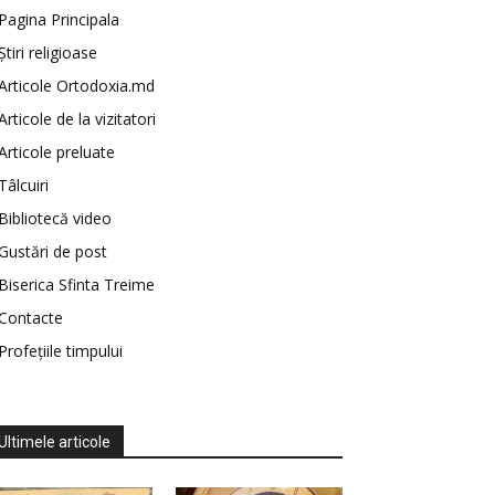
Pagina Principala
Știri religioase
Articole Ortodoxia.md
Articole de la vizitatori
Articole preluate
Tâlcuiri
Bibliotecă video
Gustări de post
Biserica Sfinta Treime
Contacte
Profețiile timpului
Ultimele articole