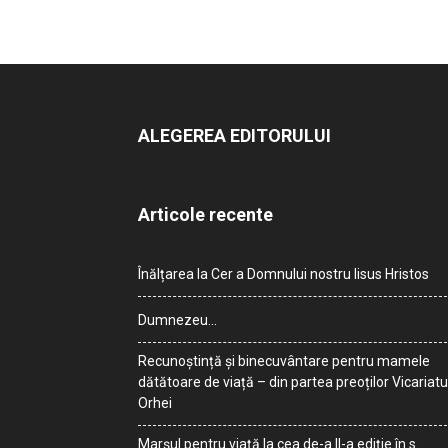
ALEGEREA EDITORULUI
Articole recente
Înălțarea la Cer a Domnului nostru Iisus Hristos
Dumnezeu…
Recunoștință și binecuvântare pentru mamele
dătătoare de viață – din partea preoților Vicariatu
Orhei
Marșul pentru viață la cea de-a II-a ediție în s.