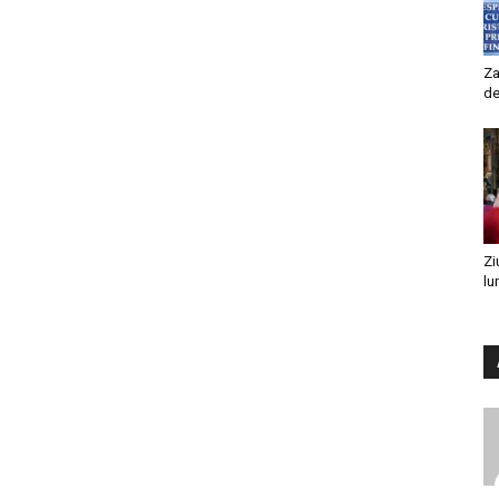
Za
de
Zi
lu