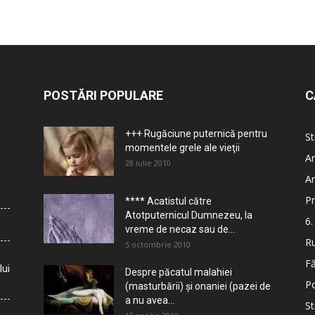
POSTĂRI POPULARE
C
+++ Rugăciune puternică pentru
St
momentele grele ale vieţii
Ar
28 iulie 2010
Ar
Pr
**** Acatistul către
Atotputernicul Dumnezeu, la
6.
vreme de necaz sau de...
Ru
5 octombrie 2010
Fă
lui
Despre păcatul malahiei
Po
(masturbării) şi onaniei (pazei de
a nu avea...
St