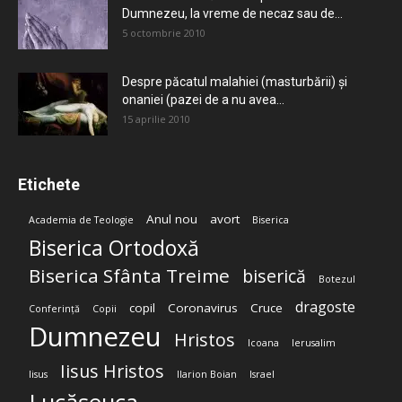
Dumnezeu, la vreme de necaz sau de...
5 octombrie 2010
Despre păcatul malahiei (masturbării) şi
onaniei (pazei de a nu avea...
15 aprilie 2010
Etichete
Anul nou
avort
Academia de Teologie
Biserica
Biserica Ortodoxă
Biserica Sfânta Treime
biserică
Botezul
dragoste
copil
Coronavirus
Cruce
Conferință
Copii
Dumnezeu
Hristos
Icoana
Ierusalim
Iisus Hristos
Iisus
Ilarion Boian
Israel