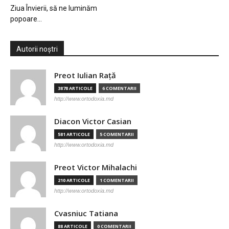
Ziua Învierii, să ne luminăm
popoare…
Autorii noștri
Preot Iulian Raţă
3878 ARTICOLE
6 COMENTARII
http://www.ortodoxia.md
Diacon Victor Casian
581 ARTICOLE
5 COMENTARII
http://www.ortodoxia.md
Preot Victor Mihalachi
210 ARTICOLE
1 COMENTARII
http://www.ortodoxia.md
Cvasniuc Tatiana
88 ARTICOLE
0 COMENTARII