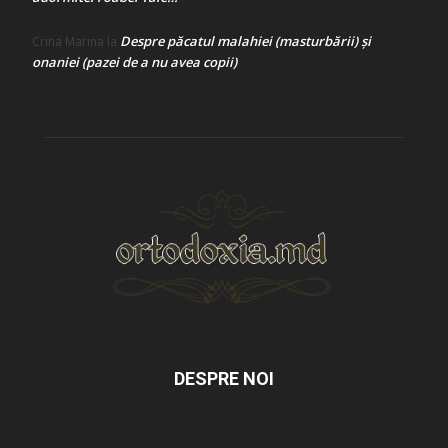
Despre păcatul malahiei (masturbării) şi
Crina Marina
la
onaniei (pazei de a nu avea copii)
DESPRE NOI