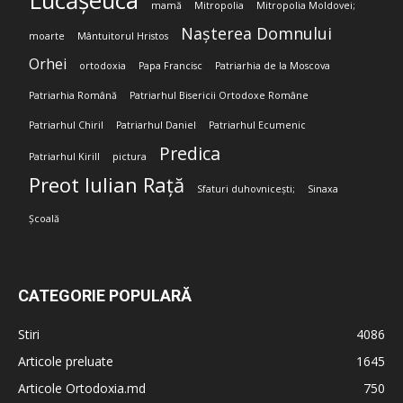
Lucășeuca
mamă
Mitropolia
Mitropolia Moldovei;
Nașterea Domnului
moarte
Mântuitorul Hristos
Orhei
ortodoxia
Papa Francisc
Patriarhia de la Moscova
Patriarhia Română
Patriarhul Bisericii Ortodoxe Române
Patriarhul Chiril
Patriarhul Daniel
Patriarhul Ecumenic
Predica
Patriarhul Kirill
pictura
Preot Iulian Rață
Sfaturi duhovnicești;
Sinaxa
Școală
CATEGORIE POPULARĂ
Stiri
4086
Articole preluate
1645
Articole Ortodoxia.md
750