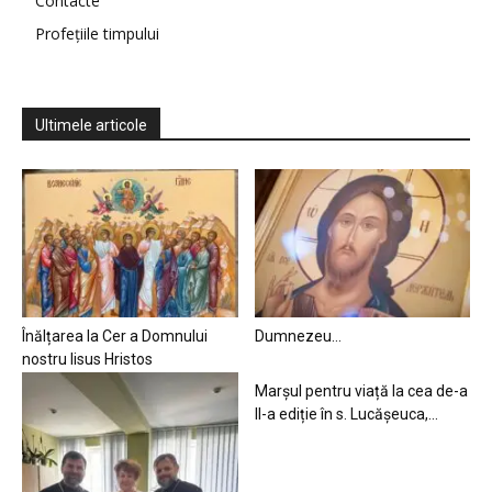
Contacte
Profețiile timpului
Ultimele articole
Înălțarea la Cer a Domnului
Dumnezeu…
nostru Iisus Hristos
Marșul pentru viață la cea de-a
II-a ediție în s. Lucășeuca,...