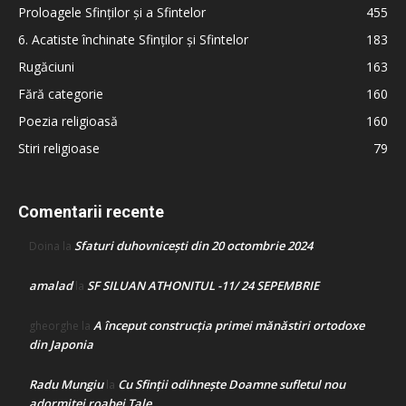
Proloagele Sfinților și a Sfintelor
455
6. Acatiste închinate Sfinților și Sfintelor
183
Rugăciuni
163
Fără categorie
160
Poezia religioasă
160
Stiri religioase
79
Comentarii recente
Sfaturi duhovnicești din 20 octombrie 2024
Doina
la
amalad
SF SILUAN ATHONITUL -11/ 24 SEPEMBRIE
la
A început construcţia primei mănăstiri ortodoxe
gheorghe
la
din Japonia
Radu Mungiu
Cu Sfinții odihnește Doamne sufletul nou
la
adormitei roabei Tale…