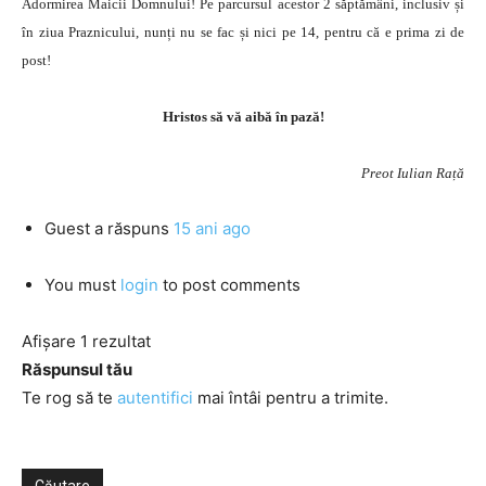
Adormirea Maicii Domnului! Pe parcursul acestor 2 săptămâni, inclusiv și
în ziua Praznicului, nunți nu se fac și nici pe 14, pentru că e prima zi de
post!
Hristos să vă aibă în pază!
Preot Iulian Rață
Guest
a răspuns
15 ani ago
You must
login
to post comments
Afișare 1 rezultat
Răspunsul tău
Te rog să te
autentifici
mai întâi pentru a trimite.