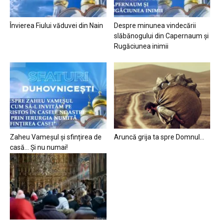
Învierea Fiului văduvei din Nain
Despre minunea vindecării
slăbănogului din Capernaum și
Rugăciunea inimii
Zaheu Vameșul și sfințirea de
Aruncă grija ta spre Domnul…
casă… Și nu numai!