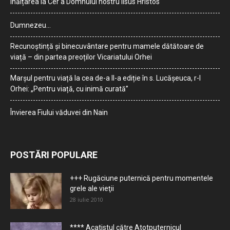
Înălțarea la Cer a Domnului nostru Iisus Hristos
Dumnezeu…
Recunoștință și binecuvântare pentru mamele dătătoare de
viață – din partea preoților Vicariatului Orhei
Marșul pentru viață la cea de-a II-a ediție în s. Lucășeuca, r-l
Orhei: „Pentru viață, cu inimă curată”
Învierea Fiului văduvei din Nain
POSTĂRI POPULARE
+++ Rugăciune puternică pentru momentele
grele ale vieţii
28 iulie 2010
**** Acatistul către Atotputernicul