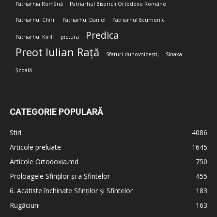
Patriarhia Română
Patriarhul Bisericii Ortodoxe Române
Patriarhul Chiril
Patriarhul Daniel
Patriarhul Ecumenic
Predica
Patriarhul Kirill
pictura
Preot Iulian Rață
Sfaturi duhovnicești;
Sinaxa
Școală
CATEGORIE POPULARĂ
Stiri
4086
Articole preluate
1645
Articole Ortodoxia.md
750
Proloagele Sfinților și a Sfintelor
455
6. Acatiste închinate Sfinților și Sfintelor
183
Rugăciuni
163