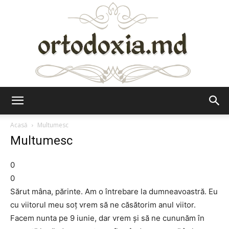
Ortodoxia.md
Acasă
Multumesc
Multumesc
0
0
Sărut mâna, părinte. Am o întrebare la dumneavoastră. Eu
cu viitorul meu soţ vrem să ne căsătorim anul viitor.
Facem nunta pe 9 iunie, dar vrem şi să ne cununăm în