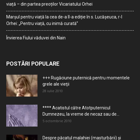
viață – din partea preoților Vicariatului Orhei
Marșul pentru viață la cea de-a II-a ediție în s. Lucășeuca, r-l
Orhei: „Pentru viață, cu inimă curată”
Învierea Fiului văduvei din Nain
POSTĂRI POPULARE
+++ Rugăciune puternică pentru momentele
grele ale vieţii
28 iulie 2010
**** Acatistul către Atotputernicul
Dumnezeu, la vreme de necaz sau de...
5 octombrie 2010
Despre păcatul malahiei (masturbării) şi