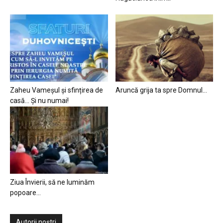
Zaheu Vameșul și sfințirea de
Aruncă grija ta spre Domnul…
casă… Și nu numai!
Ziua Învierii, să ne luminăm
popoare…
Autorii noștri