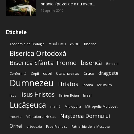
onaniei (pazei de a nu avea...
15 aprilie 2010
Etichete
Anul nou
avort
Academia de Teologie
Biserica
Biserica Ortodoxă
Biserica Sfânta Treime
biserică
Botezul
dragoste
copil
Coronavirus
Cruce
Conferință
Copii
Dumnezeu
Hristos
Icoana
Ierusalim
Iisus Hristos
Iisus
Ilarion Boian
Israel
Lucășeuca
mamă
Mitropolia
Mitropolia Moldovei;
Nașterea Domnului
moarte
Mântuitorul Hristos
Orhei
ortodoxia
Papa Francisc
Patriarhia de la Moscova