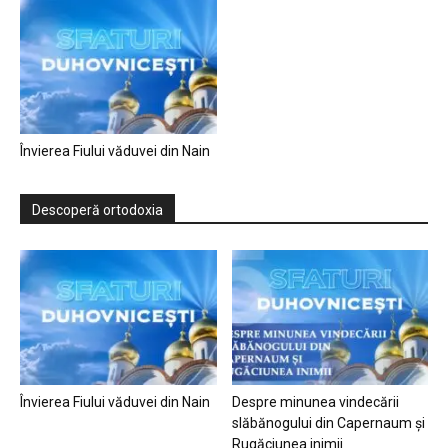
Învierea Fiului văduvei din Nain
Descoperă ortodoxia
Învierea Fiului văduvei din Nain
Despre minunea vindecării
slăbănogului din Capernaum și
Rugăciunea inimii