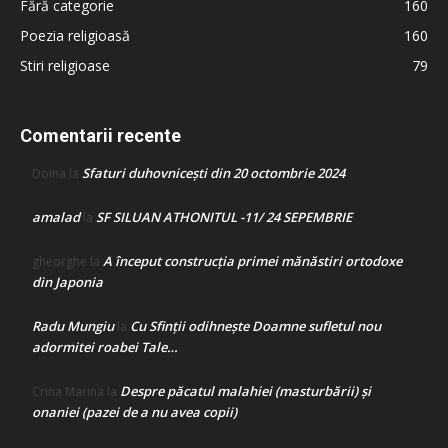
Fără categorie
160
Poezia religioasă
160
Stiri religioase
79
Comentarii recente
Sfaturi duhovnicești din 20 octombrie 2024
Doina
la
amalad
SF SILUAN ATHONITUL -11/ 24 SEPEMBRIE
la
A început construcţia primei mănăstiri ortodoxe
gheorghe
la
din Japonia
Radu Mungiu
Cu Sfinții odihnește Doamne sufletul nou
la
adormitei roabei Tale…
Despre păcatul malahiei (masturbării) şi
Crina Marina
la
onaniei (pazei de a nu avea copii)