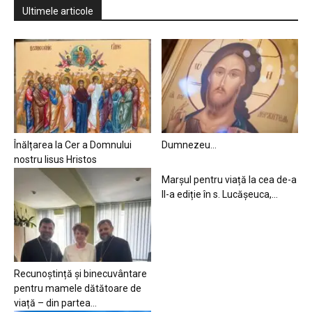
Ultimele articole
Înălțarea la Cer a Domnului
Dumnezeu…
nostru Iisus Hristos
Marșul pentru viață la cea de-a
II-a ediție în s. Lucășeuca,...
Recunoștință și binecuvântare
pentru mamele dătătoare de
viață – din partea...