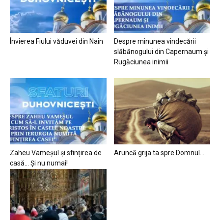
Învierea Fiului văduvei din Nain
Despre minunea vindecării
slăbănogului din Capernaum și
Rugăciunea inimii
Zaheu Vameșul și sfințirea de
Aruncă grija ta spre Domnul…
casă… Și nu numai!