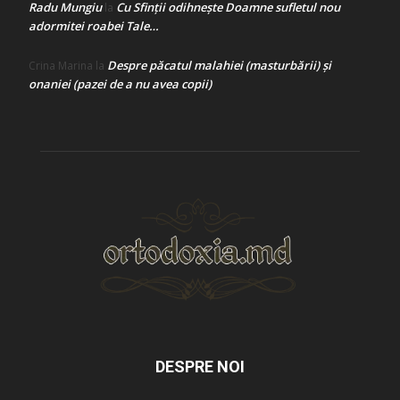
Radu Mungiu
Cu Sfinții odihnește Doamne sufletul nou
la
adormitei roabei Tale…
Despre păcatul malahiei (masturbării) şi
Crina Marina
la
onaniei (pazei de a nu avea copii)
DESPRE NOI