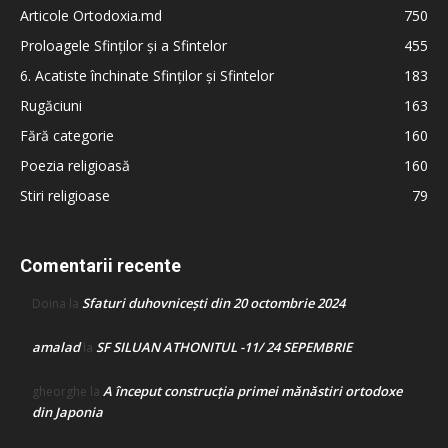
Articole Ortodoxia.md
750
Proloagele Sfinților și a Sfintelor
455
6. Acatiste închinate Sfinților și Sfintelor
183
Rugăciuni
163
Fără categorie
160
Poezia religioasă
160
Stiri religioase
79
Comentarii recente
Sfaturi duhovnicești din 20 octombrie 2024
Doina
la
amalad
SF SILUAN ATHONITUL -11/ 24 SEPEMBRIE
la
A început construcţia primei mănăstiri ortodoxe
gheorghe
la
din Japonia