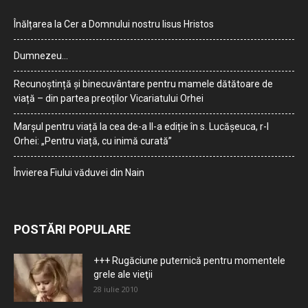
Înălțarea la Cer a Domnului nostru Iisus Hristos
Dumnezeu…
Recunoștință și binecuvântare pentru mamele dătătoare de
viață – din partea preoților Vicariatului Orhei
Marșul pentru viață la cea de-a II-a ediție în s. Lucășeuca, r-l
Orhei: „Pentru viață, cu inimă curată”
Învierea Fiului văduvei din Nain
POSTĂRI POPULARE
+++ Rugăciune puternică pentru momentele
grele ale vieţii
28 iulie 2010