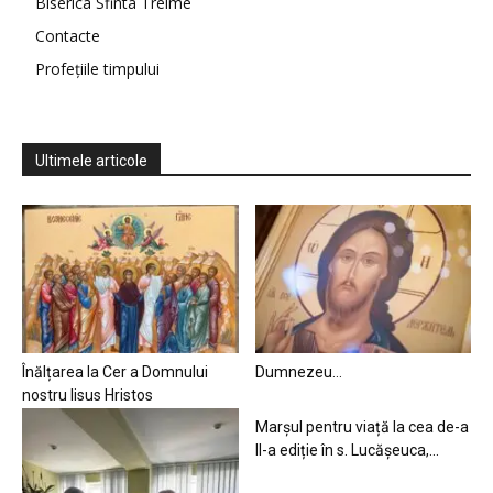
Biserica Sfinta Treime
Contacte
Profețiile timpului
Ultimele articole
Înălțarea la Cer a Domnului
Dumnezeu…
nostru Iisus Hristos
Marșul pentru viață la cea de-a
II-a ediție în s. Lucășeuca,...