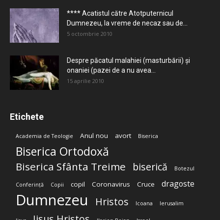
**** Acatistul către Atotputernicul
Dumnezeu, la vreme de necaz sau de...
5 octombrie 2010
Despre păcatul malahiei (masturbării) şi
onaniei (pazei de a nu avea...
15 aprilie 2010
Etichete
Anul nou
avort
Academia de Teologie
Biserica
Biserica Ortodoxă
Biserica Sfânta Treime
biserică
Botezul
dragoste
copil
Coronavirus
Cruce
Conferință
Copii
Dumnezeu
Hristos
Icoana
Ierusalim
Iisus Hristos