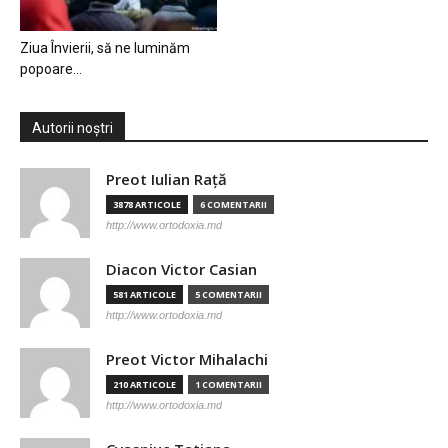
Ziua Învierii, să ne luminăm
popoare…
Autorii noștri
Preot Iulian Raţă
3878 ARTICOLE
6 COMENTARII
http://www.ortodoxia.md
Diacon Victor Casian
581 ARTICOLE
5 COMENTARII
http://www.ortodoxia.md
Preot Victor Mihalachi
210 ARTICOLE
1 COMENTARII
http://www.ortodoxia.md