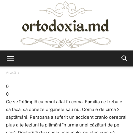
Ortodoxia.md
Acasă
0
0
Ce se întâmplă cu omul aflat în coma. Familia ce trebuie
să facă, să doneze organele sau nu. Coma e de circa 2
săptămâni. Persoana a suferit un accident cranio cerebral
plus alte leziuni la plămâni în urma unei căzături de pe
casă. Doctorii îi dau sanşe minimale, nu ştim cum să