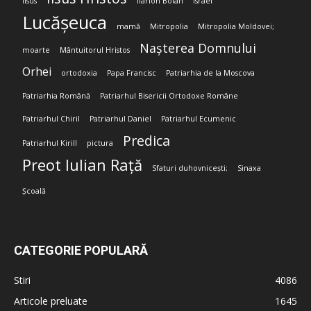
Iisus
Ilarion Boian
Israel
Lucășeuca
mamă
Mitropolia
Mitropolia Moldovei;
Nașterea Domnului
moarte
Mântuitorul Hristos
Orhei
ortodoxia
Papa Francisc
Patriarhia de la Moscova
Patriarhia Română
Patriarhul Bisericii Ortodoxe Române
Patriarhul Chiril
Patriarhul Daniel
Patriarhul Ecumenic
Predica
Patriarhul Kirill
pictura
Preot Iulian Rață
Sfaturi duhovnicești;
Sinaxa
Școală
CATEGORIE POPULARĂ
Stiri
4086
Articole preluate
1645