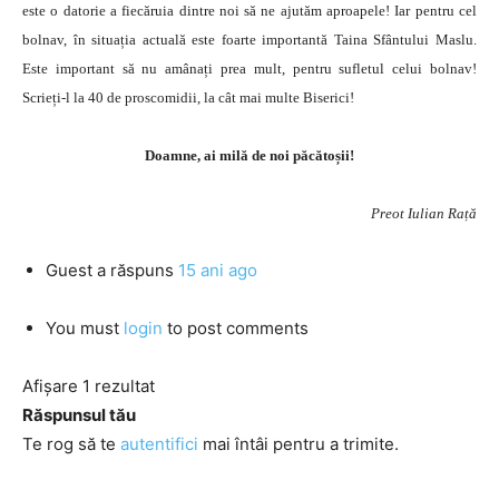
este o datorie a fiecăruia dintre noi să ne ajutăm aproapele! Iar pentru cel
bolnav, în situația actuală este foarte importantă Taina Sfântului Maslu.
Este important să nu amânați prea mult, pentru sufletul celui bolnav!
Scrieți-l la 40 de proscomidii, la cât mai multe Biserici!
Doamne, ai milă de noi păcătoșii!
Preot Iulian Rață
Guest
a răspuns
15 ani ago
You must
login
to post comments
Afișare 1 rezultat
Răspunsul tău
Te rog să te
autentifici
mai întâi pentru a trimite.