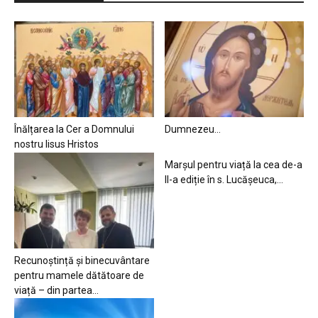
Înălțarea la Cer a Domnului
Dumnezeu…
nostru Iisus Hristos
Marșul pentru viață la cea de-a
II-a ediție în s. Lucășeuca,...
Recunoștință și binecuvântare
pentru mamele dătătoare de
viață – din partea...