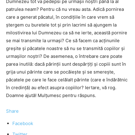
Dumnezeu tot va pedepsi pe urmaşii noştri până la al
patrulea neam? Pentru că nu vreau asta. Adică pornirea
care a generat păcatul, în condițiile în care vrem să
ștergem cu buretele tot şi prin lacrimi să ajungem la
milostivirea lui Dumnezeu ca să ne ierte, această pornire
se mai transmite la urmaşi? Ce să facem ca acținunile
greşite şi păcatele noastre să nu se transmită copiilor şi
urmaşilor noştri? De asemenea, o întrebare care poate
parea inutilă: dacă părinţii sunt despărţiţi şi copiii sunt în
grija unui părinte care se pocăieşte şi se smereşte,
păcatele pe care le face celălalt părinte (care e îndărătnic
în credinţă) au efect asupra copiilor? Iertare, vă rog.
Doamne ajută! Mulţumesc pentru răspuns.
Share
Facebook
Twitter