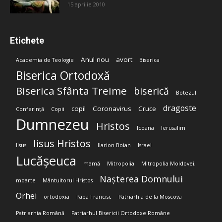
15 aprilie 2010
Etichete
Anul nou
avort
Academia de Teologie
Biserica
Biserica Ortodoxă
Biserica Sfânta Treime
biserică
Botezul
dragoste
copil
Coronavirus
Cruce
Conferință
Copii
Dumnezeu
Hristos
Icoana
Ierusalim
Iisus Hristos
Iisus
Ilarion Boian
Israel
Lucășeuca
mamă
Mitropolia
Mitropolia Moldovei;
Nașterea Domnului
moarte
Mântuitorul Hristos
Orhei
ortodoxia
Papa Francisc
Patriarhia de la Moscova
Patriarhia Română
Patriarhul Bisericii Ortodoxe Române