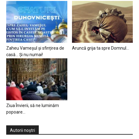
Zaheu Vameșul și sfințirea de
Aruncă grija ta spre Domnul…
casă… Și nu numai!
Ziua Învierii, să ne luminăm
popoare…
Autorii noștri