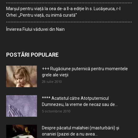
Marșul pentru viață la cea de-a II-a ediție în s. Lucășeuca, r-l
Orhei: „Pentru viață, cu inimă curată”
Învierea Fiului văduvei din Nain
POSTĂRI POPULARE
+++ Rugăciune puternică pentru momentele
grele ale vieţii
28 iulie 2010
**** Acatistul către Atotputernicul
Dumnezeu, la vreme de necaz sau de...
5 octombrie 2010
Despre păcatul malahiei (masturbării) şi
onaniei (pazei de a nu avea...