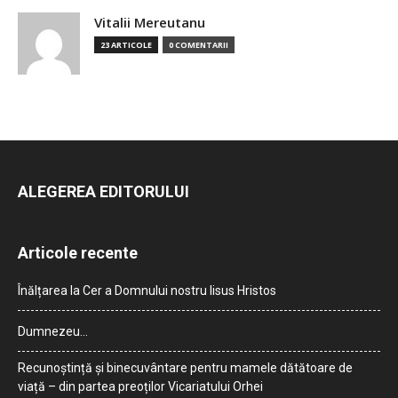
Vitalii Mereutanu
23 ARTICOLE
0 COMENTARII
ALEGEREA EDITORULUI
Articole recente
Înălțarea la Cer a Domnului nostru Iisus Hristos
Dumnezeu…
Recunoștință și binecuvântare pentru mamele dătătoare de
viață – din partea preoților Vicariatului Orhei