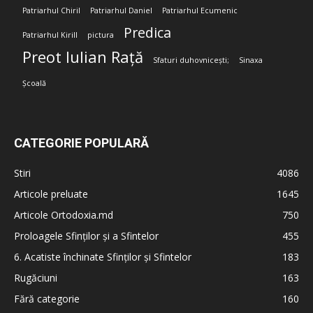
Patriarhul Chiril
Patriarhul Daniel
Patriarhul Ecumenic
Predica
Patriarhul Kirill
pictura
Preot Iulian Rață
Sfaturi duhovnicești;
Sinaxa
Școală
CATEGORIE POPULARĂ
Stiri
4086
Articole preluate
1645
Articole Ortodoxia.md
750
Proloagele Sfinților și a Sfintelor
455
6. Acatiste închinate Sfinților și Sfintelor
183
Rugăciuni
163
Fără categorie
160