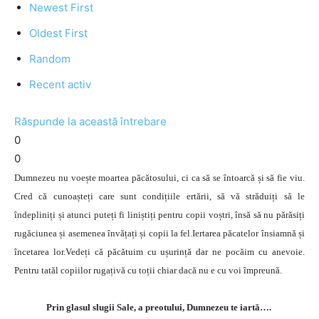
Newest First
Oldest First
Random
Recent activ
Răspunde la această întrebare
0
0
Dumnezeu nu voește moartea păcătosului, ci ca să se întoarcă și să fie viu.
Cred că cunoașteți care sunt condițiile ertării, să vă străduiți să le
îndepliniți și atunci puteți fi liniștiți pentru copii voștri, însă să nu părăsiți
rugăciunea și asemenea învățați și copii la fel.Iertarea păcatelor însiamnă și
încetarea lor.Vedeți că păcătuim cu ușurință dar ne pocăim cu anevoie.
Pentru tatăl copiilor rugațivă cu toții chiar dacă nu e cu voi împreună.
Prin glasul slugii Sale, a preotului, Dumnezeu te iartă….