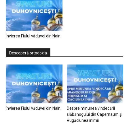
Învierea Fiului văduvei din Nain
Descoperă ortodoxia
Învierea Fiului văduvei din Nain
Despre minunea vindecării
slăbănogului din Capernaum și
Rugăciunea inimii