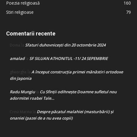
Poezia religioasă
160
Stiri religioase
79
Comentarii recente
Sfaturi duhovnicești din 20 octombrie 2024
Doina
la
amalad
SF SILUAN ATHONITUL -11/ 24 SEPEMBRIE
la
A început construcţia primei mănăstiri ortodoxe
gheorghe
la
din Japonia
Radu Mungiu
Cu Sfinții odihnește Doamne sufletul nou
la
adormitei roabei Tale…
Despre păcatul malahiei (masturbării) şi
Crina Marina
la
onaniei (pazei de a nu avea copii)