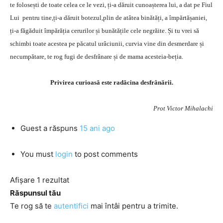
te folosești de toate celea ce le vezi, ți-a dăruit cunoașterea lui, a dat pe Fiul
Lui pentru tine,ți-a dăruit botezul,plin de atâtea binătăți, a împărtășaniei,
ți-a făgăduit împărăția cerurilor și bunătățile cele negrăite. Și tu vrei să
schimbi toate acestea pe păcatul urâciunii, curvia vine din desmerdare și
necumpătare, te rog fugi de desfrânare și de mama acesteia-beția.
Privirea curioasă este radăcina desfrânării.
Prot Victor Mihalachi
Guest
a răspuns
15 ani ago
You must
login
to post comments
Afișare 1 rezultat
Răspunsul tău
Te rog să te
autentifici
mai întâi pentru a trimite.