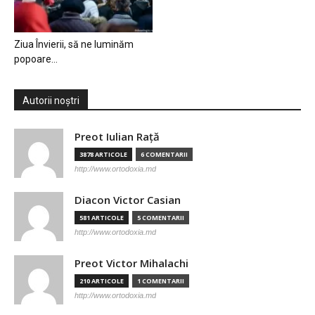
Ziua Învierii, să ne luminăm
popoare…
Autorii noștri
Preot Iulian Raţă
3878 ARTICOLE
6 COMENTARII
http://www.ortodoxia.md
Diacon Victor Casian
581 ARTICOLE
5 COMENTARII
http://www.ortodoxia.md
Preot Victor Mihalachi
210 ARTICOLE
1 COMENTARII
http://www.ortodoxia.md