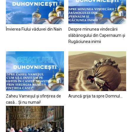
Învierea Fiului văduvei din Nain
Despre minunea vindecării
slăbănogului din Capernaum și
Rugăciunea inimii
Zaheu Vameșul și sfințirea de
Aruncă grija ta spre Domnul…
casă… Și nu numai!