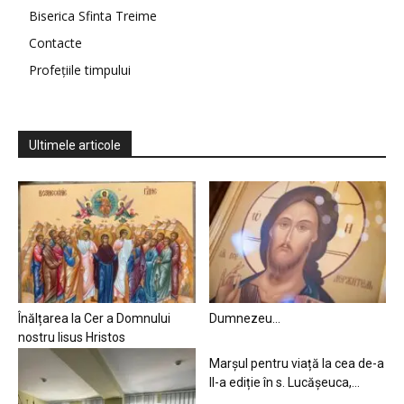
Biserica Sfinta Treime
Contacte
Profețiile timpului
Ultimele articole
Înălțarea la Cer a Domnului
Dumnezeu…
nostru Iisus Hristos
Marșul pentru viață la cea de-a
II-a ediție în s. Lucășeuca,...