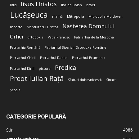
Iisus Hristos
Iisus
Ilarion Boian
Israel
Lucășeuca
mamă
Mitropolia
Mitropolia Moldovei;
Nașterea Domnului
moarte
Mântuitorul Hristos
Orhei
ortodoxia
Papa Francisc
Patriarhia de la Moscova
Patriarhia Română
Patriarhul Bisericii Ortodoxe Române
Patriarhul Chiril
Patriarhul Daniel
Patriarhul Ecumenic
Predica
Patriarhul Kirill
pictura
Preot Iulian Rață
Sfaturi duhovnicești;
Sinaxa
Școală
CATEGORIE POPULARĂ
Stiri
4086