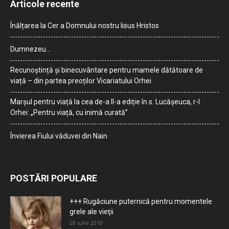
Articole recente
Înălțarea la Cer a Domnului nostru Iisus Hristos
Dumnezeu…
Recunoștință și binecuvântare pentru mamele dătătoare de
viață – din partea preoților Vicariatului Orhei
Marșul pentru viață la cea de-a II-a ediție în s. Lucășeuca, r-l
Orhei: „Pentru viață, cu inimă curată”
Învierea Fiului văduvei din Nain
POSTĂRI POPULARE
+++ Rugăciune puternică pentru momentele
grele ale vieţii
28 iulie 2010