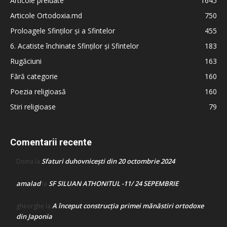
Articole preluate
1645
Articole Ortodoxia.md
750
Proloagele Sfinților și a Sfintelor
455
6. Acatiste închinate Sfinților și Sfintelor
183
Rugăciuni
163
Fără categorie
160
Poezia religioasă
160
Stiri religioase
79
Comentarii recente
Sfaturi duhovnicești din 20 octombrie 2024
Doina
la
amalad
SF SILUAN ATHONITUL -11/ 24 SEPEMBRIE
la
A început construcţia primei mănăstiri ortodoxe
gheorghe
la
din Japonia