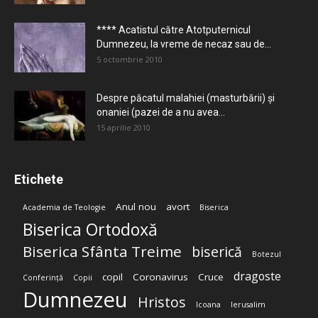
**** Acatistul către Atotputernicul
Dumnezeu, la vreme de necaz sau de...
5 octombrie 2010
Despre păcatul malahiei (masturbării) şi
onaniei (pazei de a nu avea...
15 aprilie 2010
Etichete
Anul nou
avort
Academia de Teologie
Biserica
Biserica Ortodoxă
Biserica Sfânta Treime
biserică
Botezul
dragoste
copil
Coronavirus
Cruce
Conferință
Copii
Dumnezeu
Hristos
Icoana
Ierusalim