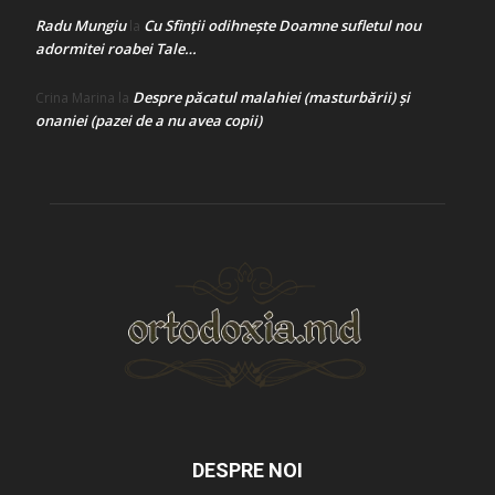
Radu Mungiu
Cu Sfinții odihnește Doamne sufletul nou
la
adormitei roabei Tale…
Despre păcatul malahiei (masturbării) şi
Crina Marina
la
onaniei (pazei de a nu avea copii)
DESPRE NOI