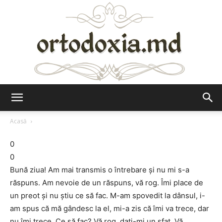
Ortodoxia.md
Acasă
0
0
Bună ziua! Am mai transmis o întrebare și nu mi s-a
răspuns. Am nevoie de un răspuns, vă rog. Îmi place de
un preot și nu știu ce să fac. M-am spovedit la dânsul, i-
am spus că mă gândesc la el, mi-a zis că îmi va trece, dar
nu îmi trece. Ce să fac? Vă rog, dați-mi un sfat. Vă