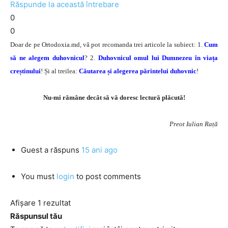
Răspunde la această întrebare
0
0
Doar de pe Ortodoxia.md, vă pot recomanda trei articole la subiect: 1.
Cum
să ne alegem duhovnicul
? 2.
Duhovnicul omul lui Dumnezeu în viața
creștinului
! Și al treilea:
Căutarea și alegerea părintelui duhovnic
!
Nu-mi rămâne decât să vă doresc lectură plăcută!
Preot Iulian Rață
Guest
a răspuns
15 ani ago
You must
login
to post comments
Afișare 1 rezultat
Răspunsul tău