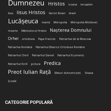
Dumnezeu
Hristos
Icoana
Ierusalim
Iisus Hristos
Iisus
Ilarion Boian
Israel
Lucășeuca
mamă
Mitropolia
Mitropolia Moldovei;
Nașterea Domnului
moarte
Mântuitorul Hristos
Orhei
ortodoxia
Papa Francisc
Patriarhia de la Moscova
Patriarhia Română
Patriarhul Bisericii Ortodoxe Române
Patriarhul Chiril
Patriarhul Daniel
Patriarhul Ecumenic
Predica
Patriarhul Kirill
pictura
Preot Iulian Rață
Sfaturi duhovnicești;
Sinaxa
Școală
CATEGORIE POPULARĂ