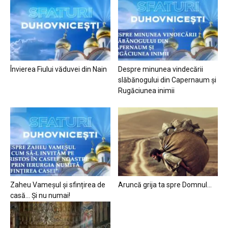
Învierea Fiului văduvei din Nain
Despre minunea vindecării
slăbănogului din Capernaum și
Rugăciunea inimii
Zaheu Vameșul și sfințirea de
Aruncă grija ta spre Domnul…
casă… Și nu numai!