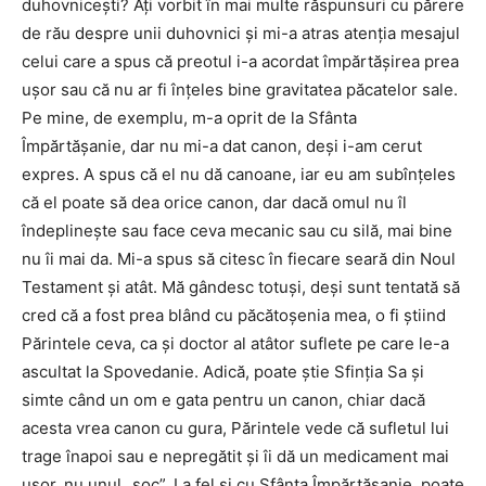
duhovniceşti? Aţi vorbit în mai multe răspunsuri cu părere
de rău despre unii duhovnici şi mi-a atras atenţia mesajul
celui care a spus că preotul i-a acordat împărtăşirea prea
uşor sau că nu ar fi înţeles bine gravitatea păcatelor sale.
Pe mine, de exemplu, m-a oprit de la Sfânta
Împărtăşanie, dar nu mi-a dat canon, deşi i-am cerut
expres. A spus că el nu dă canoane, iar eu am subînţeles
că el poate să dea orice canon, dar dacă omul nu îl
îndeplineşte sau face ceva mecanic sau cu silă, mai bine
nu îi mai da. Mi-a spus să citesc în fiecare seară din Noul
Testament şi atât. Mă gândesc totuşi, deşi sunt tentată să
cred că a fost prea blând cu păcătoşenia mea, o fi ştiind
Părintele ceva, ca şi doctor al atâtor suflete pe care le-a
ascultat la Spovedanie. Adică, poate ştie Sfinţia Sa şi
simte când un om e gata pentru un canon, chiar dacă
acesta vrea canon cu gura, Părintele vede că sufletul lui
trage înapoi sau e nepregătit şi îi dă un medicament mai
uşor, nu unul „şoc”. La fel şi cu Sfânta Împărtăşanie, poate