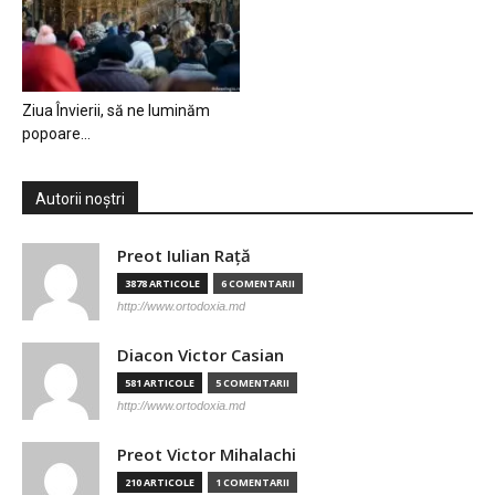
Ziua Învierii, să ne luminăm
popoare…
Autorii noștri
Preot Iulian Raţă
3878 ARTICOLE
6 COMENTARII
http://www.ortodoxia.md
Diacon Victor Casian
581 ARTICOLE
5 COMENTARII
http://www.ortodoxia.md
Preot Victor Mihalachi
210 ARTICOLE
1 COMENTARII