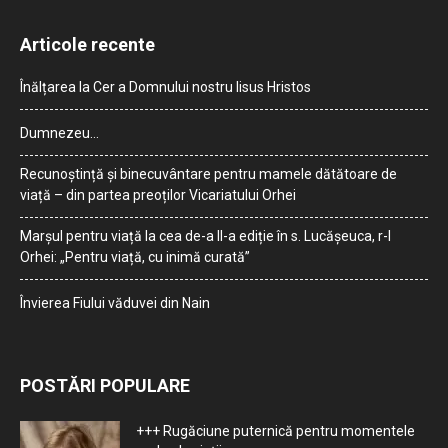
Articole recente
Înălțarea la Cer a Domnului nostru Iisus Hristos
Dumnezeu…
Recunoștință și binecuvântare pentru mamele dătătoare de
viață – din partea preoților Vicariatului Orhei
Marșul pentru viață la cea de-a II-a ediție în s. Lucășeuca, r-l
Orhei: „Pentru viață, cu inimă curată”
Învierea Fiului văduvei din Nain
POSTĂRI POPULARE
+++ Rugăciune puternică pentru momentele