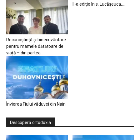
II-a ediție în s. Lucășeuca,...
Recunoștință și binecuvântare
pentru mamele dătătoare de
viață – din partea...
Învierea Fiului văduvei din Nain
Descoperă ortodoxia