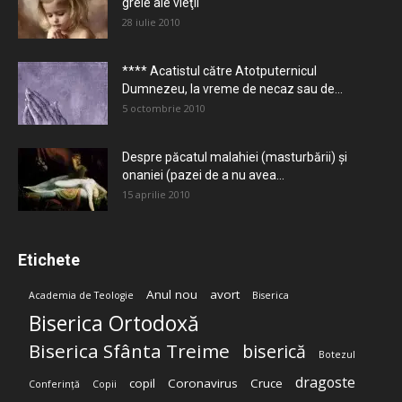
grele ale vieţii
28 iulie 2010
**** Acatistul către Atotputernicul
Dumnezeu, la vreme de necaz sau de...
5 octombrie 2010
Despre păcatul malahiei (masturbării) şi
onaniei (pazei de a nu avea...
15 aprilie 2010
Etichete
Anul nou
avort
Academia de Teologie
Biserica
Biserica Ortodoxă
Biserica Sfânta Treime
biserică
Botezul
dragoste
copil
Coronavirus
Cruce
Conferință
Copii