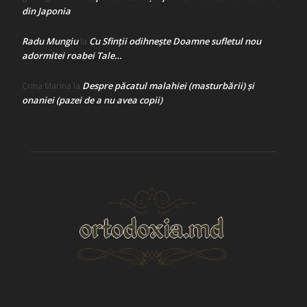
din Japonia
Radu Mungiu
Cu Sfinții odihnește Doamne sufletul nou
la
adormitei roabei Tale…
Despre păcatul malahiei (masturbării) şi
Crina Marina
la
onaniei (pazei de a nu avea copii)