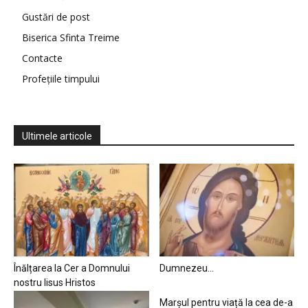
Gustări de post
Biserica Sfinta Treime
Contacte
Profețiile timpului
Ultimele articole
Înălțarea la Cer a Domnului
Dumnezeu…
nostru Iisus Hristos
Marșul pentru viață la cea de-a