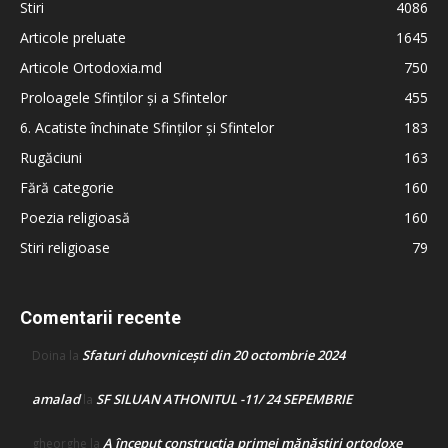
Stiri
4086
Articole preluate
1645
Articole Ortodoxia.md
750
Proloagele Sfinților și a Sfintelor
455
6. Acatiste închinate Sfinților și Sfintelor
183
Rugăciuni
163
Fără categorie
160
Poezia religioasă
160
Stiri religioase
79
Comentarii recente
Sfaturi duhovnicești din 20 octombrie 2024
Doina
la
amalad
SF SILUAN ATHONITUL -11/ 24 SEPEMBRIE
la
A început construcţia primei mănăstiri ortodoxe
gheorghe
la