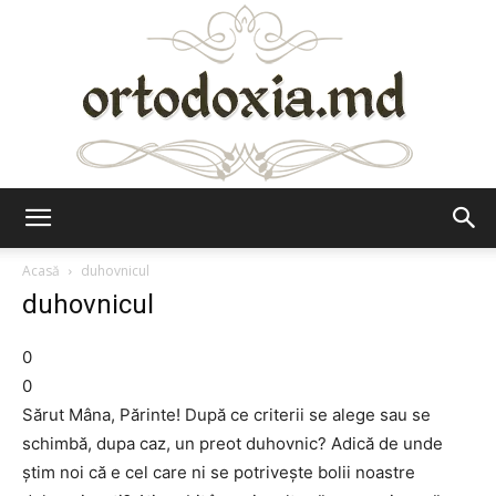
Ortodoxia.md
Acasă
duhovnicul
duhovnicul
0
0
Sărut Mâna, Părinte! După ce criterii se alege sau se
schimbă, dupa caz, un preot duhovnic? Adică de unde
ştim noi că e cel care ni se potriveşte bolii noastre