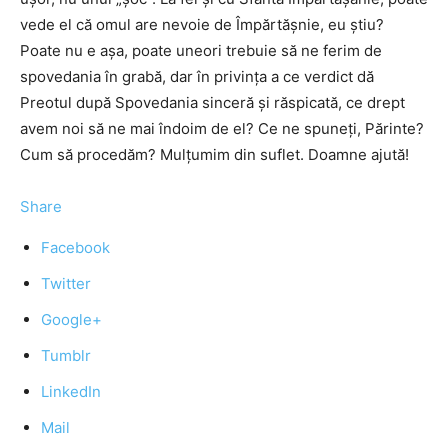
vede el că omul are nevoie de Împărtăşnie, eu ştiu?
Poate nu e aşa, poate uneori trebuie să ne ferim de
spovedania în grabă, dar în privinţa a ce verdict dă
Preotul după Spovedania sinceră şi răspicată, ce drept
avem noi să ne mai îndoim de el? Ce ne spuneţi, Părinte?
Cum să procedăm? Mulţumim din suflet. Doamne ajută!
Share
Facebook
Twitter
Google+
Tumblr
LinkedIn
Mail