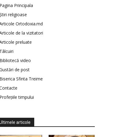
Pagina Principala
Știri religioase
Articole Ortodoxia.md
Articole de la vizitatori
Articole preluate
Tâlcuiri
Bibliotecă video
Gustări de post
Biserica Sfinta Treime
Contacte
Profețiile timpului
Ultimele articole