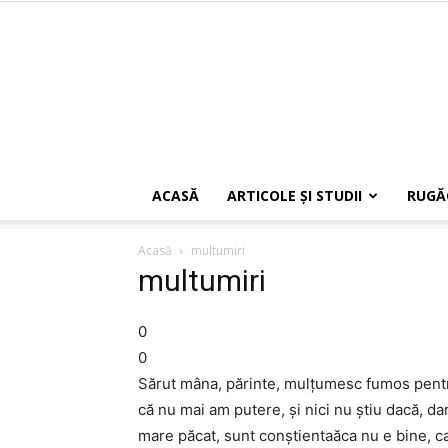
ACASĂ
ARTICOLE ŞI STUDII
RUGĂ
Acasă
multumiri
multumiri
0
0
Sărut mâna, părinte, mulţumesc fumos pentru
că nu mai am putere, şi nici nu ştiu dacă, d
mare păcat, sunt conştientaăca nu e bine, c