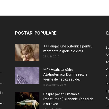
POSTĂRI POPULARE
C
+++ Rugăciune puternică pentru
St
momentele grele ale vieţii
Ar
28 iulie 2010
Ar
Pr
**** Acatistul către
Atotputernicul Dumnezeu, la
6.
vreme de necaz sau de...
Ru
5 octombrie 2010
Fă
lui
Despre păcatul malahiei
Po
(masturbării) şi onaniei (pazei de
a nu avea...
St