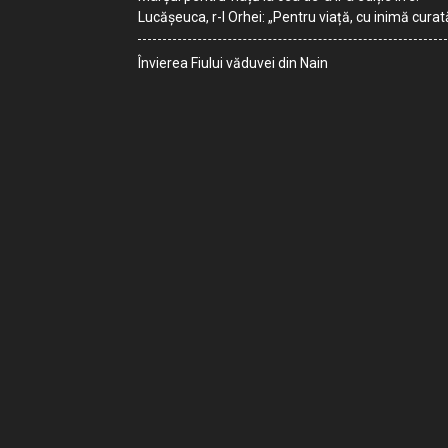
Lucășeuca, r-l Orhei: „Pentru viață, cu inimă curat
Învierea Fiului văduvei din Nain