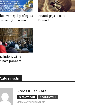
heu Vameșul și sfințirea
Aruncă grija ta spre
 casă… Și nu numai!
Domnul…
ua Învierii, să ne
minăm popoare…
Autorii noștri
Preot Iulian Raţă
3878 ARTICOLE
6 COMENTARII
http://www.ortodoxia.md