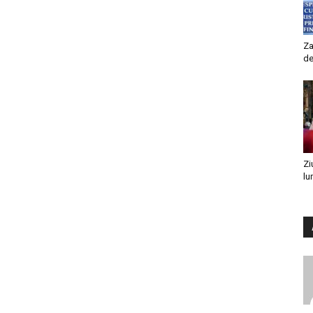
Za
de
Zi
lu