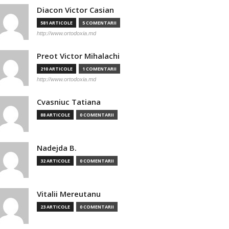
Diacon Victor Casian
581 ARTICOLE
5 COMENTARII
http://www.ortodoxia.md
Preot Victor Mihalachi
210 ARTICOLE
1 COMENTARII
http://www.ortodoxia.md
Cvasniuc Tatiana
88 ARTICOLE
0 COMENTARII
Nadejda B.
32 ARTICOLE
0 COMENTARII
Vitalii Mereutanu
23 ARTICOLE
0 COMENTARII