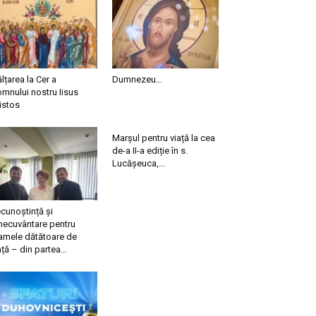
ălțarea la Cer a
Dumnezeu…
mnului nostru Iisus
istos
Marșul pentru viață la cea
de-a II-a ediție în s.
Lucășeuca,...
cunoștință și
necuvântare pentru
mele dătătoare de
ață – din partea...