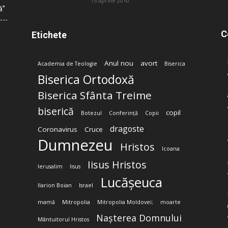
15 aprilie 2010
ă”
C
Etichete
Anul nou
avort
Academia de Teologie
Biserica
Biserica Ortodoxă
Biserica Sfânta Treime
biserică
copil
Botezul
Conferință
Copii
dragoste
Coronavirus
Cruce
Dumnezeu
Hristos
Icoana
Iisus Hristos
Ierusalim
Iisus
Lucășeuca
Ilarion Boian
Israel
mamă
Mitropolia
Mitropolia Moldovei;
moarte
Nașterea Domnului
Mântuitorul Hristos