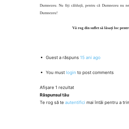
Dumnezeu. Nu fiți călduță, pentru că Dumnezeu nu ne vre
Dumnezeu!
Vă rog din suflet să lăsați loc pen
Guest
a răspuns
15 ani ago
You must
login
to post comments
Afișare 1 rezultat
Răspunsul tău
Te rog să te
autentifici
mai întâi pentru a tri