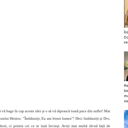
În
Do
Hr
Re
bi
ma
vi
 vă bage în cap aceste idei și o să vă răpească toată pace din suflet! Mai
ului Hristos: ”Îndrăzniți, Eu am biruit lumea”! Deci îndrăzniți și Dvs.
tori, ci pentru cei ce se lasă învinși. Aveți mai multă râvnă față de