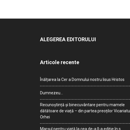
ALEGEREA EDITORULUI
Articole recente
Înălțarea la Cer a Domnului nostru Iisus Hristos
Dumnezeu…
Recunoștință și binecuvântare pentru mamele
dătătoare de viață – din partea preoților Vicariatu
Orhei
Marșul pentru viață la cea de-a II-a ediție în s.