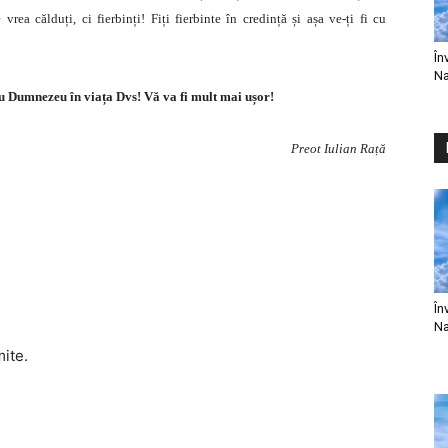
a călduți, ci fierbinți! Fiți fierbinte în credință și așa ve-ți fi cu
În
Na
tru Dumnezeu în viața Dvs! Vă va fi mult mai ușor!
Preot Iulian Rață
În
Na
mite.