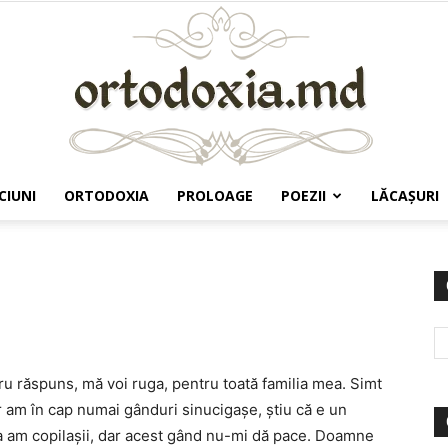
CIUNI
ORTODOXIA
PROLOAGE
POEZII
LĂCAŞURI
Ortodoxia.md
 răspuns, mă voi ruga, pentru toată familia mea. Simt
ar am în cap numai gânduri sinucigaşe, ştiu că e un
a am copilaşii, dar acest gând nu-mi dă pace. Doamne