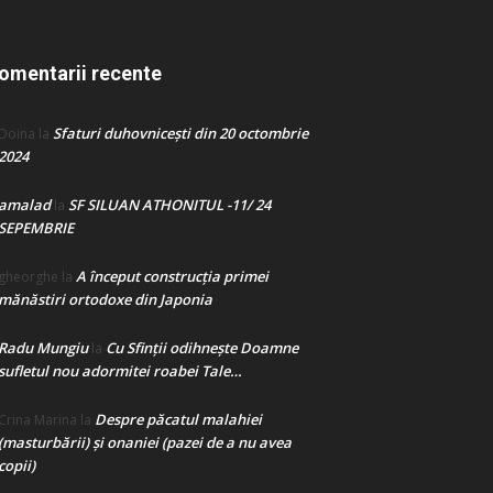
omentarii recente
Sfaturi duhovnicești din 20 octombrie
Doina
la
2024
amalad
SF SILUAN ATHONITUL -11/ 24
la
SEPEMBRIE
A început construcţia primei
gheorghe
la
mănăstiri ortodoxe din Japonia
Radu Mungiu
Cu Sfinții odihnește Doamne
la
sufletul nou adormitei roabei Tale…
Despre păcatul malahiei
Crina Marina
la
(masturbării) şi onaniei (pazei de a nu avea
copii)