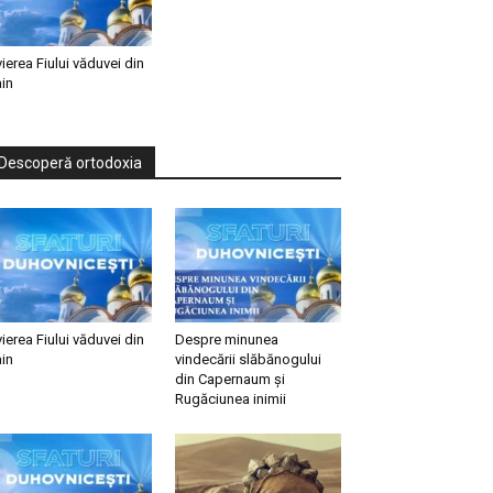
vierea Fiului văduvei din
in
Descoperă ortodoxia
vierea Fiului văduvei din
Despre minunea
in
vindecării slăbănogului
din Capernaum și
Rugăciunea inimii