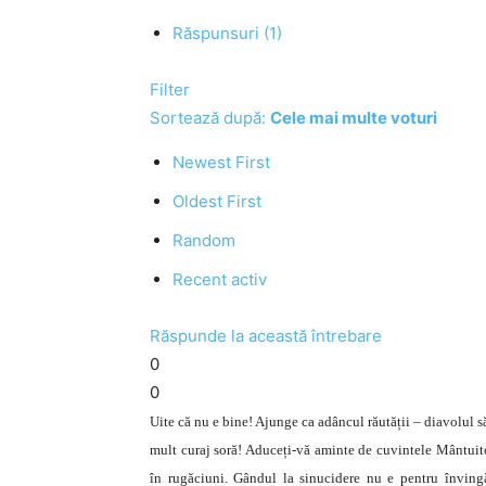
Răspunsuri (1)
Filter
Sortează după:
Cele mai multe voturi
Newest First
Oldest First
Random
Recent activ
Răspunde la această întrebare
0
0
Uite că nu e bine! Ajunge ca adâncul răutății – diavolul să
mult curaj soră! Aduceți-vă aminte de cuvintele Mântuitor
în rugăciuni. Gândul la sinucidere nu e pentru învingă