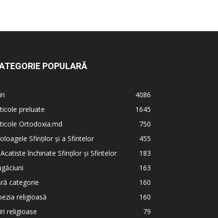
ATEGORIE POPULARĂ
iri
4086
ticole preluate
1645
ticole Ortodoxia.md
750
oloagele Sfinților și a Sfintelor
455
 Acatiste închinate Sfinților și Sfintelor
183
găciuni
163
ră categorie
160
ezia religioasă
160
iri religioase
79