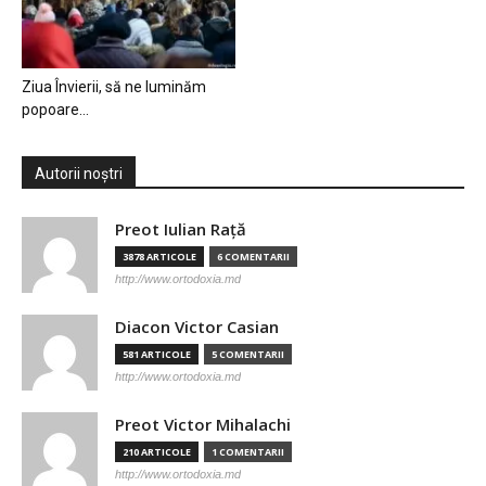
Ziua Învierii, să ne luminăm
popoare…
Autorii noștri
Preot Iulian Raţă
3878 ARTICOLE
6 COMENTARII
http://www.ortodoxia.md
Diacon Victor Casian
581 ARTICOLE
5 COMENTARII
http://www.ortodoxia.md
Preot Victor Mihalachi
210 ARTICOLE
1 COMENTARII
http://www.ortodoxia.md