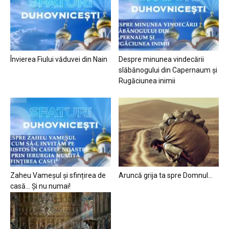
Învierea Fiului văduvei din Nain
Despre minunea vindecării
slăbănogului din Capernaum și
Rugăciunea inimii
Zaheu Vameșul și sfințirea de
Aruncă grija ta spre Domnul…
casă… Și nu numai!