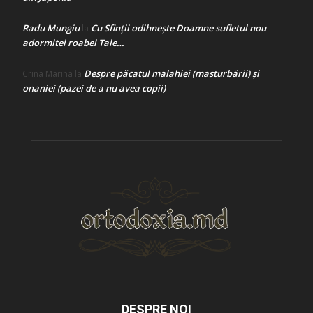
Radu Mungiu
Cu Sfinții odihnește Doamne sufletul nou
la
adormitei roabei Tale…
Despre păcatul malahiei (masturbării) şi
Crina Marina
la
onaniei (pazei de a nu avea copii)
DESPRE NOI