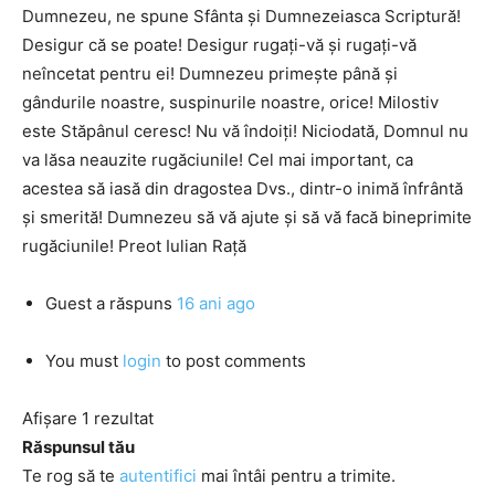
Dumnezeu, ne spune Sfânta şi Dumnezeiasca Scriptură!
Desigur că se poate! Desigur rugaţi-vă şi rugaţi-vă
neîncetat pentru ei! Dumnezeu primeşte până şi
gândurile noastre, suspinurile noastre, orice! Milostiv
este Stăpânul ceresc! Nu vă îndoiţi! Niciodată, Domnul nu
va lăsa neauzite rugăciunile! Cel mai important, ca
acestea să iasă din dragostea Dvs., dintr-o inimă înfrântă
şi smerită! Dumnezeu să vă ajute şi să vă facă bineprimite
rugăciunile! Preot Iulian Raţă
Guest
a răspuns
16 ani ago
You must
login
to post comments
Afișare 1 rezultat
Răspunsul tău
Te rog să te
autentifici
mai întâi pentru a trimite.