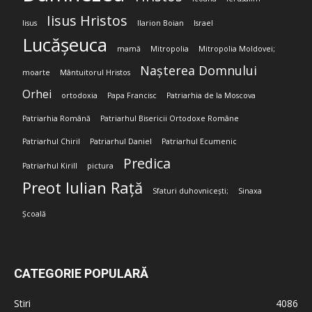
Iisus Hristos
Iisus
Ilarion Boian
Israel
Lucășeuca
mamă
Mitropolia
Mitropolia Moldovei;
Nașterea Domnului
moarte
Mântuitorul Hristos
Orhei
ortodoxia
Papa Francisc
Patriarhia de la Moscova
Patriarhia Română
Patriarhul Bisericii Ortodoxe Române
Patriarhul Chiril
Patriarhul Daniel
Patriarhul Ecumenic
Predica
Patriarhul Kirill
pictura
Preot Iulian Rață
Sfaturi duhovnicești;
Sinaxa
Școală
CATEGORIE POPULARĂ
Stiri
4086