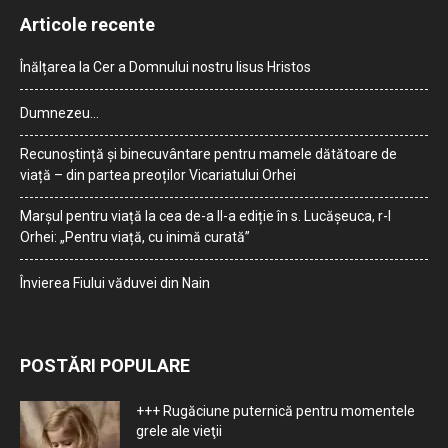
Articole recente
Înălțarea la Cer a Domnului nostru Iisus Hristos
Dumnezeu…
Recunoștință și binecuvântare pentru mamele dătătoare de
viață – din partea preoților Vicariatului Orhei
Marșul pentru viață la cea de-a II-a ediție în s. Lucășeuca, r-l
Orhei: „Pentru viață, cu inimă curată”
Învierea Fiului văduvei din Nain
POSTĂRI POPULARE
+++ Rugăciune puternică pentru momentele
grele ale vieţii