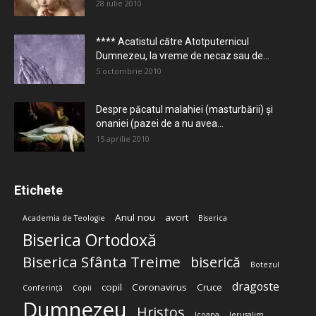
28 iulie 2010
**** Acatistul către Atotputernicul
Dumnezeu, la vreme de necaz sau de...
5 octombrie 2010
Despre păcatul malahiei (masturbării) şi
onaniei (pazei de a nu avea...
15 aprilie 2010
Etichete
Anul nou
avort
Academia de Teologie
Biserica
Biserica Ortodoxă
Biserica Sfânta Treime
biserică
Botezul
dragoste
copil
Coronavirus
Cruce
Conferință
Copii
Dumnezeu
Hristos
Icoana
Ierusalim