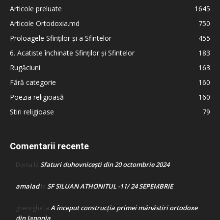
Articole preluate
1645
Articole Ortodoxia.md
750
Proloagele Sfinților și a Sfintelor
455
6. Acatiste închinate Sfinților și Sfintelor
183
Rugăciuni
163
Fără categorie
160
Poezia religioasă
160
Stiri religioase
79
Comentarii recente
Sfaturi duhovnicești din 20 octombrie 2024
Doina
la
amalad
SF SILUAN ATHONITUL -11/ 24 SEPEMBRIE
la
A început construcţia primei mănăstiri ortodoxe
gheorghe
la
din Japonia