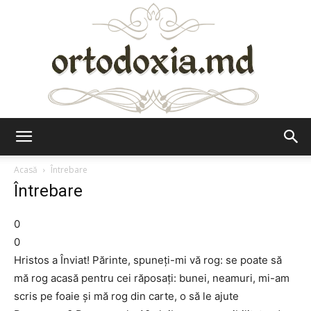
Ortodoxia.md
Acasă
Întrebare
Întrebare
0
0
Hristos a Înviat! Părinte, spuneţi-mi vă rog: se poate să
mă rog acasă pentru cei răposaţi: bunei, neamuri, mi-am
scris pe foaie şi mă rog din carte, o să le ajute