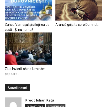
Zaheu Vameșul și sfințirea de
Aruncă grija ta spre Domnul…
casă… Și nu numai!
Ziua Învierii, să ne luminăm
popoare…
Autorii noștri
Preot Iulian Raţă
3878 ARTICOLE
6 COMENTARII