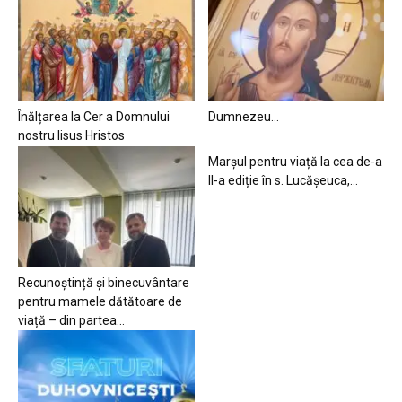
Înălțarea la Cer a Domnului
Dumnezeu…
nostru Iisus Hristos
Marșul pentru viață la cea de-a
II-a ediție în s. Lucășeuca,...
Recunoștință și binecuvântare
pentru mamele dătătoare de
viață – din partea...