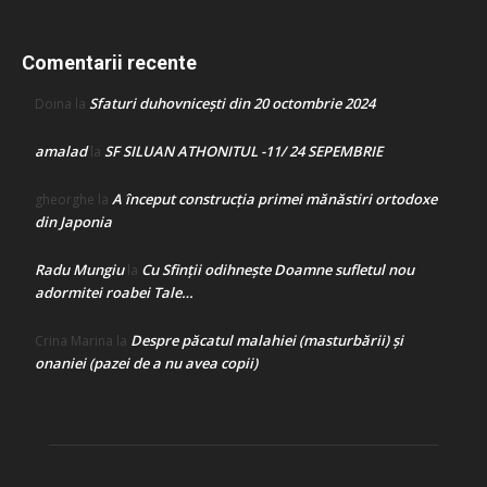
Comentarii recente
Sfaturi duhovnicești din 20 octombrie 2024
Doina
la
amalad
SF SILUAN ATHONITUL -11/ 24 SEPEMBRIE
la
A început construcţia primei mănăstiri ortodoxe
gheorghe
la
din Japonia
Radu Mungiu
Cu Sfinții odihnește Doamne sufletul nou
la
adormitei roabei Tale…
Despre păcatul malahiei (masturbării) şi
Crina Marina
la
onaniei (pazei de a nu avea copii)