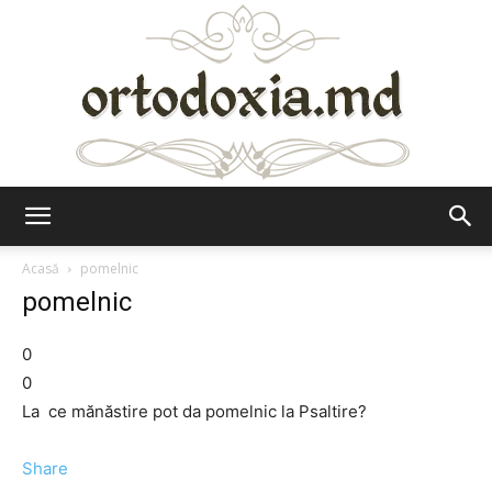
Ortodoxia.md
Acasă
pomelnic
pomelnic
0
0
La ce mănăstire pot da pomelnic la Psaltire?
Share