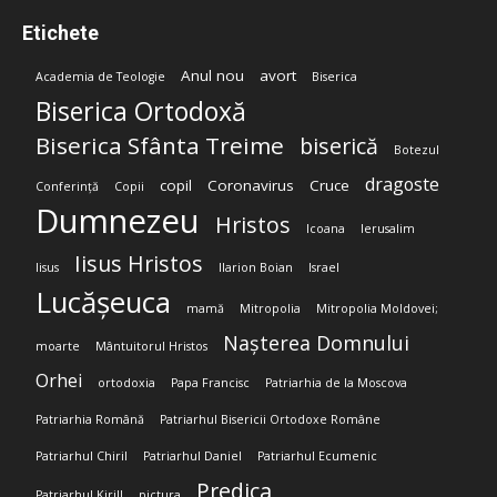
Etichete
Anul nou
avort
Academia de Teologie
Biserica
Biserica Ortodoxă
Biserica Sfânta Treime
biserică
Botezul
dragoste
copil
Coronavirus
Cruce
Conferință
Copii
Dumnezeu
Hristos
Icoana
Ierusalim
Iisus Hristos
Iisus
Ilarion Boian
Israel
Lucășeuca
mamă
Mitropolia
Mitropolia Moldovei;
Nașterea Domnului
moarte
Mântuitorul Hristos
Orhei
ortodoxia
Papa Francisc
Patriarhia de la Moscova
Patriarhia Română
Patriarhul Bisericii Ortodoxe Române
Patriarhul Chiril
Patriarhul Daniel
Patriarhul Ecumenic
Predica
Patriarhul Kirill
pictura