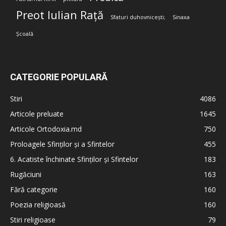
Preot Iulian Rață
Sfaturi duhovnicești;
Sinaxa
Școală
CATEGORIE POPULARĂ
Stiri
4086
Articole preluate
1645
Articole Ortodoxia.md
750
Proloagele Sfinților și a Sfintelor
455
6. Acatiste închinate Sfinților și Sfintelor
183
Rugăciuni
163
Fără categorie
160
Poezia religioasă
160
Stiri religioase
79