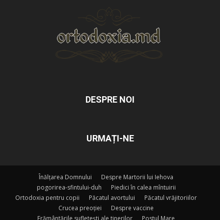
DESPRE NOI
URMAȚI-NE
Înălțarea Domnului
Despre Martorii lui Iehova
pogorirea-sfintului-duh
Piedici în calea mîntuirii
Ortodoxia pentru copii
Păcatul avortului
Păcatul vrăjitoriilor
Crucea preoției
Despre vaccine
Frământările sufletești ale tinerilor
Postul Mare