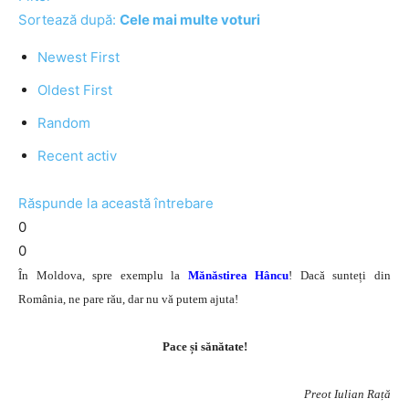
Sortează după:
Cele mai multe voturi
Newest First
Oldest First
Random
Recent activ
Răspunde la această întrebare
0
0
În Moldova, spre exemplu la
Mănăstirea Hâncu
! Dacă sunteți din
România, ne pare rău, dar nu vă putem ajuta!
Pace și sănătate!
Preot Iulian Rață