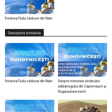
Învierea Fiului văduvei din Nain
Descoperă ortodoxia
Învierea Fiului văduvei din Nain
Despre minunea vindecării
slăbănogului din Capernaum și
Rugăciunea inimii