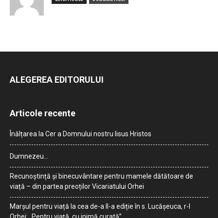
ALEGEREA EDITORULUI
Articole recente
Înălțarea la Cer a Domnului nostru Iisus Hristos
Dumnezeu…
Recunoștință și binecuvântare pentru mamele dătătoare de
viață – din partea preoților Vicariatului Orhei
Marșul pentru viață la cea de-a II-a ediție în s. Lucășeuca, r-l
Orhei: „Pentru viață, cu inimă curată”