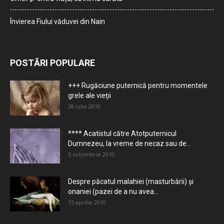
Învierea Fiului văduvei din Nain
POSTĂRI POPULARE
+++ Rugăciune puternică pentru momentele
grele ale vieţii
28 iulie 2010
**** Acatistul către Atotputernicul
Dumnezeu, la vreme de necaz sau de...
5 octombrie 2010
Despre păcatul malahiei (masturbării) şi
onaniei (pazei de a nu avea...
15 aprilie 2010