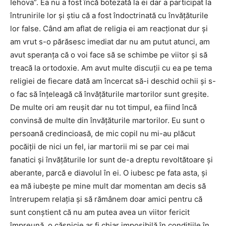
Iehova”. Ea nu a fost încă botezată la ei dar a participat la
întrunirile lor și știu că a fost îndoctrinată cu învățăturile
lor false. Când am aflat de religia ei am reacționat dur și
am vrut s-o părăsesc imediat dar nu am putut atunci, am
avut speranța că o voi face să se schimbe pe viitor și să
treacă la ortodoxie. Am avut multe discuții cu ea pe tema
religiei de fiecare dată am încercat să-i deschid ochii și s-
o fac să înțeleagă că învățăturile martorilor sunt greșite.
De multe ori am reușit dar nu tot timpul, ea fiind încă
convinsă de multe din învățăturile martorilor. Eu sunt o
persoană credincioasă, de mic copil nu mi-au plăcut
pocăiții de nici un fel, iar martorii mi se par cei mai
fanatici și învățăturile lor sunt de-a dreptu revoltătoare și
aberante, parcă e diavolul în ei. O iubesc pe fata asta, și
ea mă iubește pe mine mult dar momentan am decis să
întrerupem relația și să rămânem doar amici pentru că
sunt conștient că nu am putea avea un viitor fericit
împreună, o căsnicie ar fi chiar imposibilă în condițiile în