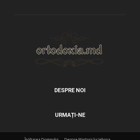
DESPRE NOI
URMAȚI-NE
Înălțarea Domnului
Despre Martorii lui Iehova