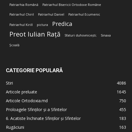
Patriarhia Română
Patriarhul Bisericii Ortodoxe Române
Patriarhul Chiril
Patriarhul Daniel
Patriarhul Ecumenic
Predica
Patriarhul Kirill
pictura
Preot Iulian Rață
Sfaturi duhovnicești;
Sinaxa
Școală
CATEGORIE POPULARĂ
Stiri
4086
Articole preluate
1645
Articole Ortodoxia.md
750
Proloagele Sfinților și a Sfintelor
455
6. Acatiste închinate Sfinților și Sfintelor
183
Rugăciuni
163