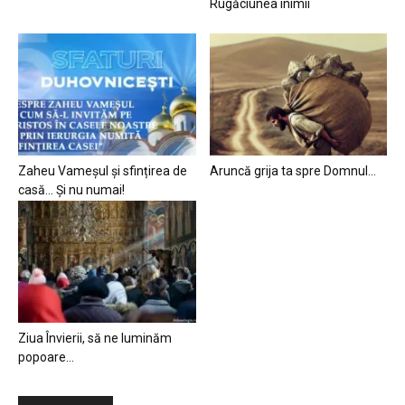
Rugăciunea inimii
Zaheu Vameșul și sfințirea de
Aruncă grija ta spre Domnul…
casă… Și nu numai!
Ziua Învierii, să ne luminăm
popoare…