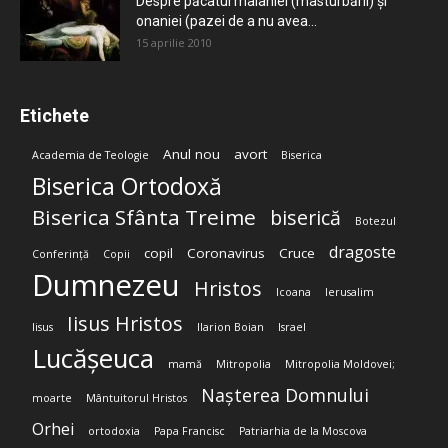
Despre păcatul malahiei (masturbării) şi
onaniei (pazei de a nu avea...
15 aprilie 2010
Etichete
Anul nou
avort
Academia de Teologie
Biserica
Biserica Ortodoxă
Biserica Sfânta Treime
biserică
Botezul
dragoste
copil
Coronavirus
Cruce
Conferință
Copii
Dumnezeu
Hristos
Icoana
Ierusalim
Iisus Hristos
Iisus
Ilarion Boian
Israel
Lucășeuca
mamă
Mitropolia
Mitropolia Moldovei;
Nașterea Domnului
moarte
Mântuitorul Hristos
Orhei
ortodoxia
Papa Francisc
Patriarhia de la Moscova