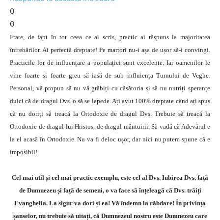
0
0
Frate, de fapt în tot ceea ce ai scris, practic ai răspuns la majoritatea
întrebărilor. Ai perfectă dreptate! Pe martori nu-i așa de ușor să-i convingi.
Practicile lor de influențare a populației sunt excelente. Iar oamenilor le
vine foarte și foarte greu să iasă de sub influiența Turnului de Veghe.
Personal, vă propun să nu vă grăbiți cu căsătoria și să nu nutriți speranțe
dulci că de dragul Dvs. o să se lepede. Ați avut 100% dreptate când ați spus
că nu doriți să treacă la Ortodoxie de dragul Dvs. Trebuie să treacă la
Ortodoxie de dragul lui Hristos, de dragul mântuirii. Să vadă că Adevărul e
la el acasă în Ortodoxie. Nu va fi deloc ușor, dar nici nu putem spune că e
imposibil!
Cel mai util și cel mai practic exemplu, este cel al Dvs. Iubirea Dvs. față
de Dumnezeu și față de semeni, o va face să înțeleagă că Dvs. trăiți
Evanghelia. La sigur va dori și ea! Vă îndemn la răbdare! În privința
șanselor, nu trebuie să uitați, că Dumnezeul nostru este Dumnezeu care