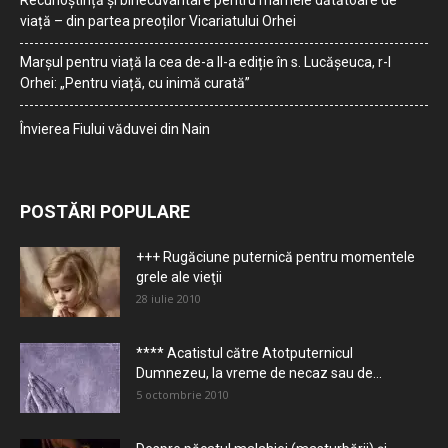
Recunoștință și binecuvântare pentru mamele dătătoare de
viață – din partea preoților Vicariatului Orhei
Marșul pentru viață la cea de-a II-a ediție în s. Lucășeuca, r-l
Orhei: „Pentru viață, cu inimă curată”
Învierea Fiului văduvei din Nain
POSTĂRI POPULARE
+++ Rugăciune puternică pentru momentele
grele ale vieţii
28 iulie 2010
**** Acatistul către Atotputernicul
Dumnezeu, la vreme de necaz sau de...
5 octombrie 2010