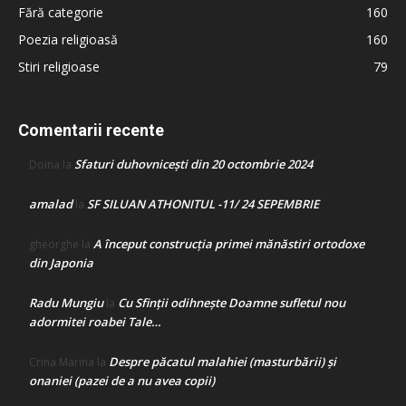
Fără categorie
160
Poezia religioasă
160
Stiri religioase
79
Comentarii recente
Sfaturi duhovnicești din 20 octombrie 2024
Doina
la
amalad
SF SILUAN ATHONITUL -11/ 24 SEPEMBRIE
la
A început construcţia primei mănăstiri ortodoxe
gheorghe
la
din Japonia
Radu Mungiu
Cu Sfinții odihnește Doamne sufletul nou
la
adormitei roabei Tale…
Despre păcatul malahiei (masturbării) şi
Crina Marina
la
onaniei (pazei de a nu avea copii)