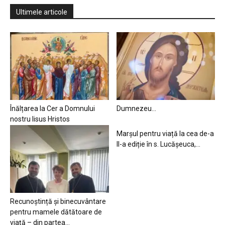
Ultimele articole
Înălțarea la Cer a Domnului
Dumnezeu…
nostru Iisus Hristos
Marșul pentru viață la cea de-a
II-a ediție în s. Lucășeuca,...
Recunoștință și binecuvântare
pentru mamele dătătoare de
viață – din partea...