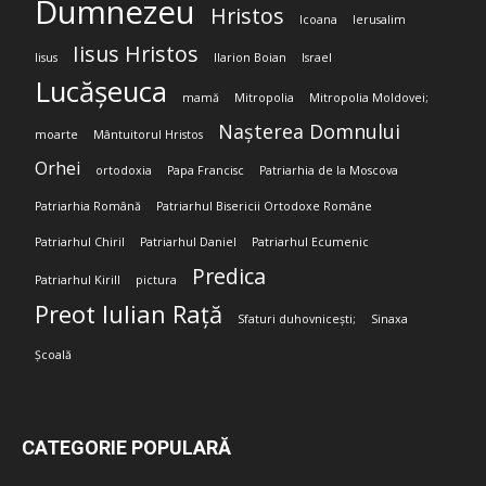
Dumnezeu
Hristos
Icoana
Ierusalim
Iisus Hristos
Iisus
Ilarion Boian
Israel
Lucășeuca
mamă
Mitropolia
Mitropolia Moldovei;
Nașterea Domnului
moarte
Mântuitorul Hristos
Orhei
ortodoxia
Papa Francisc
Patriarhia de la Moscova
Patriarhia Română
Patriarhul Bisericii Ortodoxe Române
Patriarhul Chiril
Patriarhul Daniel
Patriarhul Ecumenic
Predica
Patriarhul Kirill
pictura
Preot Iulian Rață
Sfaturi duhovnicești;
Sinaxa
Școală
CATEGORIE POPULARĂ