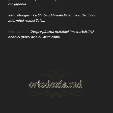
din Japonia
Radu Mungiu
Cu Sfinții odihnește Doamne sufletul nou
la
adormitei roabei Tale…
Despre păcatul malahiei (masturbării) şi
Crina Marina
la
onaniei (pazei de a nu avea copii)