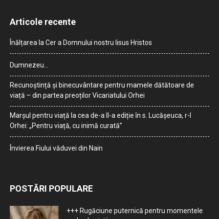
Articole recente
Înălțarea la Cer a Domnului nostru Iisus Hristos
Dumnezeu…
Recunoștință și binecuvântare pentru mamele dătătoare de
viață – din partea preoților Vicariatului Orhei
Marșul pentru viață la cea de-a II-a ediție în s. Lucășeuca, r-l
Orhei: „Pentru viață, cu inimă curată”
Învierea Fiului văduvei din Nain
POSTĂRI POPULARE
+++ Rugăciune puternică pentru momentele