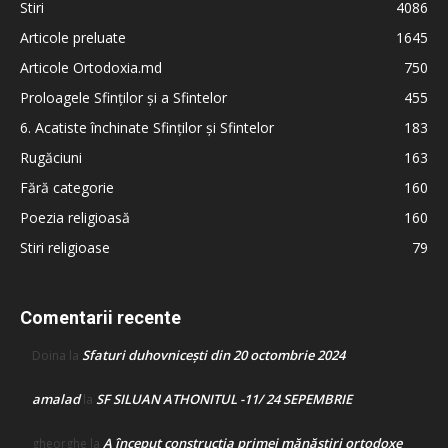
Stiri
4086
Articole preluate
1645
Articole Ortodoxia.md
750
Proloagele Sfinților și a Sfintelor
455
6. Acatiste închinate Sfinților și Sfintelor
183
Rugăciuni
163
Fără categorie
160
Poezia religioasă
160
Stiri religioase
79
Comentarii recente
Sfaturi duhovnicești din 20 octombrie 2024
Doina
la
amalad
SF SILUAN ATHONITUL -11/ 24 SEPEMBRIE
la
A început construcţia primei mănăstiri ortodoxe
gheorghe
la