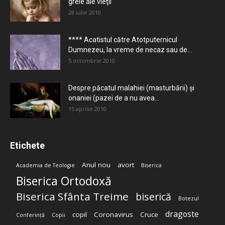
grele ale vieţii
28 iulie 2010
**** Acatistul către Atotputernicul
Dumnezeu, la vreme de necaz sau de...
5 octombrie 2010
Despre păcatul malahiei (masturbării) şi
onaniei (pazei de a nu avea...
15 aprilie 2010
Etichete
Anul nou
avort
Academia de Teologie
Biserica
Biserica Ortodoxă
Biserica Sfânta Treime
biserică
Botezul
dragoste
copil
Coronavirus
Cruce
Conferință
Copii