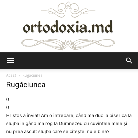
Ortodoxia.md
Acasă
Rugăciunea
Rugăciunea
0
0
Hristos a înviat! Am o întrebare, când mă duc la biserică la
slujbă în gând mă rog la Dumnezeu cu cuvintele mele şi
nu prea ascult slujba care se citeşte, nu e bine?