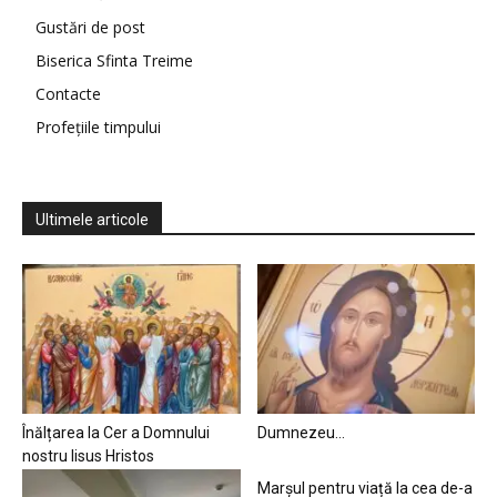
Gustări de post
Biserica Sfinta Treime
Contacte
Profețiile timpului
Ultimele articole
Înălțarea la Cer a Domnului
Dumnezeu…
nostru Iisus Hristos
Marșul pentru viață la cea de-a