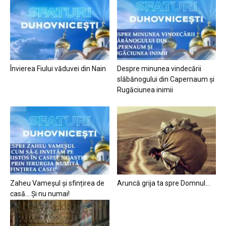
Învierea Fiului văduvei din Nain
Despre minunea vindecării
slăbănogului din Capernaum și
Rugăciunea inimii
Zaheu Vameșul și sfințirea de
Aruncă grija ta spre Domnul…
casă… Și nu numai!