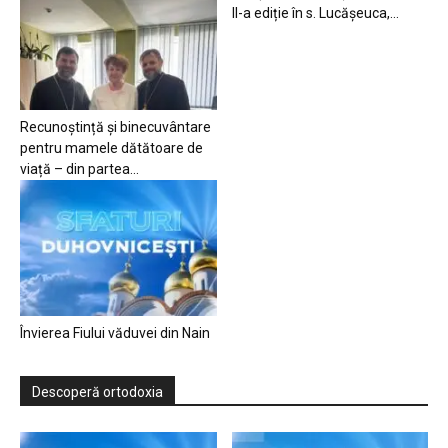
II-a ediție în s. Lucășeuca,...
Recunoștință și binecuvântare
pentru mamele dătătoare de
viață – din partea...
Învierea Fiului văduvei din Nain
Descoperă ortodoxia