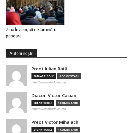
Ziua Învierii, să ne luminăm
popoare…
Autorii noștri
Preot Iulian Raţă
3878 ARTICOLE
6 COMENTARII
http://www.ortodoxia.md
Diacon Victor Casian
581 ARTICOLE
5 COMENTARII
http://www.ortodoxia.md
Preot Victor Mihalachi
210 ARTICOLE
1 COMENTARII