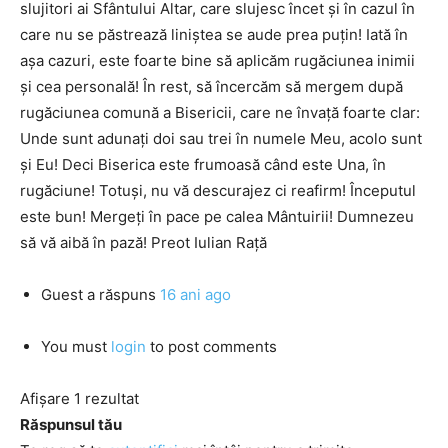
slujitori ai Sfântului Altar, care slujesc încet şi în cazul în
care nu se păstrează liniştea se aude prea puţin! Iată în
aşa cazuri, este foarte bine să aplicăm rugăciunea inimii
şi cea personală! În rest, să încercăm să mergem după
rugăciunea comună a Bisericii, care ne învaţă foarte clar:
Unde sunt adunaţi doi sau trei în numele Meu, acolo sunt
şi Eu! Deci Biserica este frumoasă când este Una, în
rugăciune! Totuşi, nu vă descurajez ci reafirm! Începutul
este bun! Mergeţi în pace pe calea Mântuirii! Dumnezeu
să vă aibă în pază! Preot Iulian Raţă
Guest
a răspuns
16 ani ago
You must
login
to post comments
Afișare 1 rezultat
Răspunsul tău