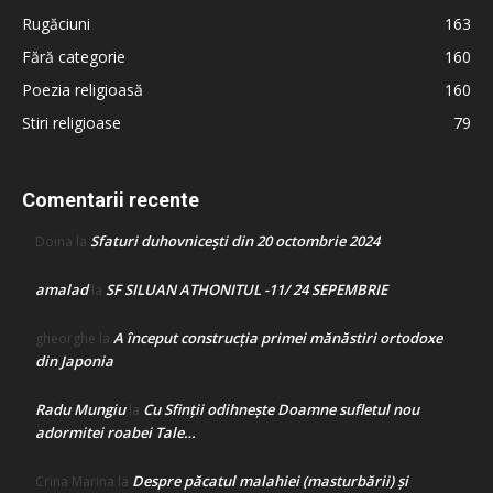
Rugăciuni
163
Fără categorie
160
Poezia religioasă
160
Stiri religioase
79
Comentarii recente
Sfaturi duhovnicești din 20 octombrie 2024
Doina
la
amalad
SF SILUAN ATHONITUL -11/ 24 SEPEMBRIE
la
A început construcţia primei mănăstiri ortodoxe
gheorghe
la
din Japonia
Radu Mungiu
Cu Sfinții odihnește Doamne sufletul nou
la
adormitei roabei Tale…
Despre păcatul malahiei (masturbării) şi
Crina Marina
la