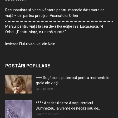
Recunoștință și binecuvântare pentru mamele dătătoare de
viață – din partea preoților Vicariatului Orhei
Marșul pentru viață la cea de-a II-a ediție în s. Lucășeuca, r-l
Orhei: „Pentru viață, cu inimă curată”
Învierea Fiului văduvei din Nain
POSTĂRI POPULARE
+++ Rugăciune puternică pentru momentele
grele ale vieţii
28 iulie 2010
**** Acatistul către Atotputernicul
Dumnezeu, la vreme de necaz sau de...
5 octombrie 2010