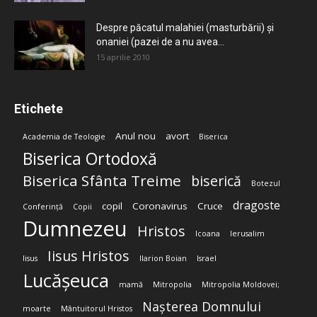
Despre păcatul malahiei (masturbării) şi
onaniei (pazei de a nu avea...
15 aprilie 2010
Etichete
Anul nou
avort
Academia de Teologie
Biserica
Biserica Ortodoxă
Biserica Sfânta Treime
biserică
Botezul
dragoste
copil
Coronavirus
Cruce
Conferință
Copii
Dumnezeu
Hristos
Icoana
Ierusalim
Iisus Hristos
Iisus
Ilarion Boian
Israel
Lucășeuca
mamă
Mitropolia
Mitropolia Moldovei;
Nașterea Domnului
moarte
Mântuitorul Hristos