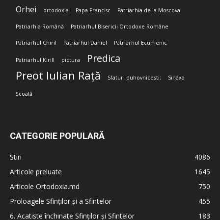
Orhei
ortodoxia
Papa Francisc
Patriarhia de la Moscova
Patriarhia Română
Patriarhul Bisericii Ortodoxe Române
Patriarhul Chiril
Patriarhul Daniel
Patriarhul Ecumenic
Predica
Patriarhul Kirill
pictura
Preot Iulian Rață
Sfaturi duhovnicești;
Sinaxa
Școală
CATEGORIE POPULARĂ
Stiri
4086
Articole preluate
1645
Articole Ortodoxia.md
750
Proloagele Sfinților și a Sfintelor
455
6. Acatiste închinate Sfinților și Sfintelor
183