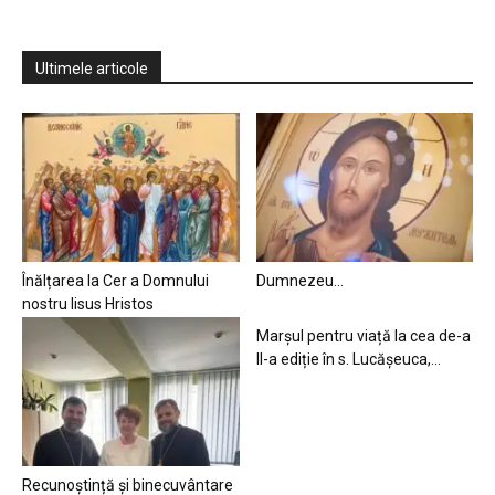
Ultimele articole
Înălțarea la Cer a Domnului
Dumnezeu…
nostru Iisus Hristos
Marșul pentru viață la cea de-a
II-a ediție în s. Lucășeuca,...
Recunoștință și binecuvântare