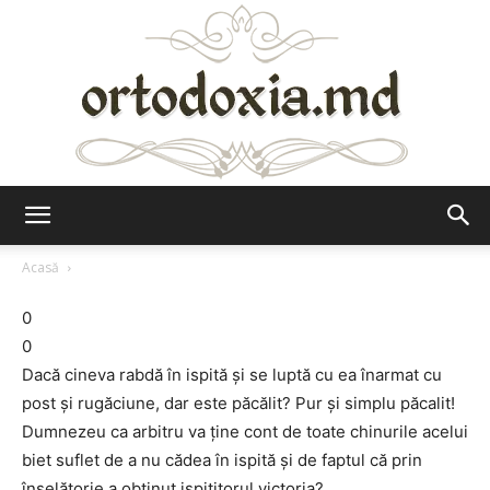
Ortodoxia.md
Acasă
0
0
Dacă cineva rabdă în ispită şi se luptă cu ea înarmat cu
post şi rugăciune, dar este păcălit? Pur şi simplu păcalit!
Dumnezeu ca arbitru va ţine cont de toate chinurile acelui
biet suflet de a nu cădea în ispită şi de faptul că prin
înşelătorie a obţinut ispititorul victoria?