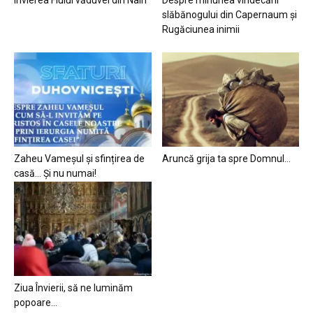
slăbănogului din Capernaum și
Rugăciunea inimii
Zaheu Vameșul și sfințirea de
Aruncă grija ta spre Domnul…
casă… Și nu numai!
Ziua Învierii, să ne luminăm
popoare…