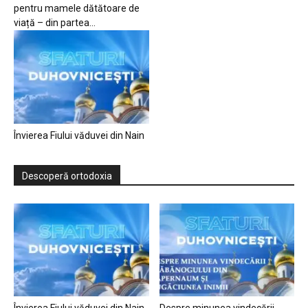
pentru mamele dătătoare de
viață – din partea...
Învierea Fiului văduvei din Nain
Descoperă ortodoxia
Învierea Fiului văduvei din Nain
Despre minunea vindecării