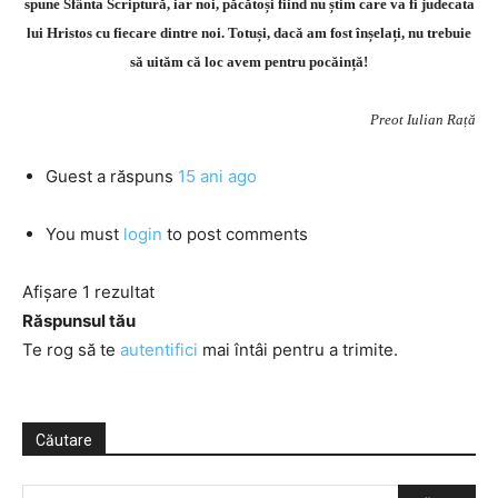
spune Sfânta Scriptură, iar noi, păcătoși fiind nu știm care va fi judecata
lui Hristos cu fiecare dintre noi. Totuși, dacă am fost înșelați, nu trebuie
să uităm că loc avem pentru pocăință!
Preot Iulian Rață
Guest
a răspuns
15 ani ago
You must
login
to post comments
Afișare 1 rezultat
Răspunsul tău
Te rog să te
autentifici
mai întâi pentru a trimite.
Căutare