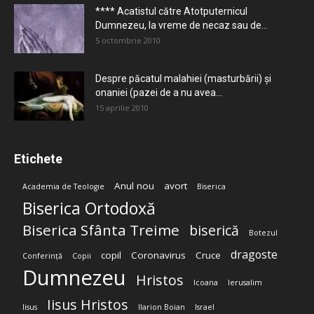
**** Acatistul către Atotputernicul
Dumnezeu, la vreme de necaz sau de...
5 octombrie 2010
Despre păcatul malahiei (masturbării) şi
onaniei (pazei de a nu avea...
15 aprilie 2010
Etichete
Anul nou
avort
Academia de Teologie
Biserica
Biserica Ortodoxă
Biserica Sfânta Treime
biserică
Botezul
dragoste
copil
Coronavirus
Cruce
Conferință
Copii
Dumnezeu
Hristos
Icoana
Ierusalim
Iisus Hristos
Iisus
Ilarion Boian
Israel