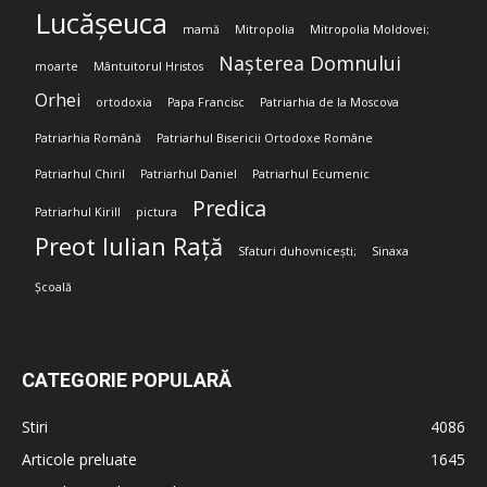
Lucășeuca
mamă
Mitropolia
Mitropolia Moldovei;
Nașterea Domnului
moarte
Mântuitorul Hristos
Orhei
ortodoxia
Papa Francisc
Patriarhia de la Moscova
Patriarhia Română
Patriarhul Bisericii Ortodoxe Române
Patriarhul Chiril
Patriarhul Daniel
Patriarhul Ecumenic
Predica
Patriarhul Kirill
pictura
Preot Iulian Rață
Sfaturi duhovnicești;
Sinaxa
Școală
CATEGORIE POPULARĂ
Stiri
4086
Articole preluate
1645