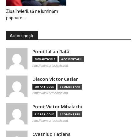
Ziua Învierii, să ne luminăm
popoare…
Autorii noștri
Preot Iulian Raţă
3878 ARTICOLE
6 COMENTARII
http://www.ortodoxia.md
Diacon Victor Casian
581 ARTICOLE
5 COMENTARII
http://www.ortodoxia.md
Preot Victor Mihalachi
210 ARTICOLE
1 COMENTARII
http://www.ortodoxia.md
Cvasniuc Tatiana