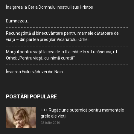
Înălțarea la Cer a Domnului nostru Iisus Hristos
Dumnezeu…
Recunoștință și binecuvântare pentru mamele dătătoare de
viață – din partea preoților Vicariatului Orhei
Marșul pentru viață la cea de-a II-a ediție în s. Lucășeuca, r-l
Orhei: „Pentru viață, cu inimă curată”
Învierea Fiului văduvei din Nain
POSTĂRI POPULARE
+++ Rugăciune puternică pentru momentele
grele ale vieţii
28 iulie 2010