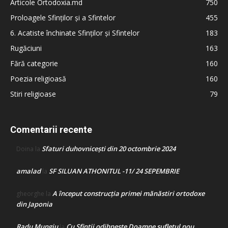
Articole Ortodoxia.md
750
Proloagele Sfinților și a Sfintelor
455
6. Acatiste închinate Sfinților și Sfintelor
183
Rugăciuni
163
Fără categorie
160
Poezia religioasă
160
Stiri religioase
79
Comentarii recente
Sfaturi duhovnicești din 20 octombrie 2024
Doina
la
amalad
SF SILUAN ATHONITUL -11/ 24 SEPEMBRIE
la
A început construcţia primei mănăstiri ortodoxe
gheorghe
la
din Japonia
Radu Mungiu
Cu Sfinții odihnește Doamne sufletul nou
la