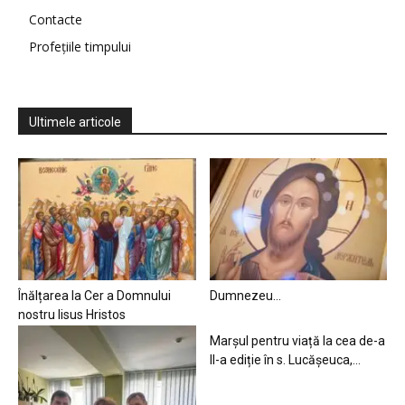
Contacte
Profețiile timpului
Ultimele articole
Înălțarea la Cer a Domnului
Dumnezeu…
nostru Iisus Hristos
Marșul pentru viață la cea de-a
II-a ediție în s. Lucășeuca,...