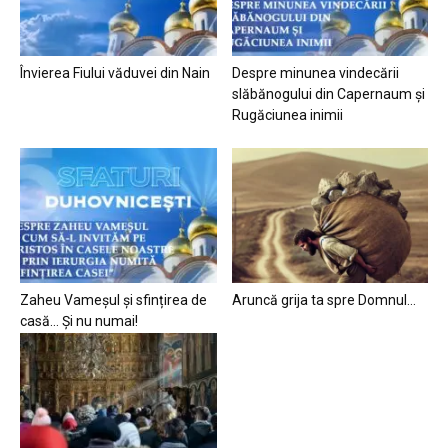
Învierea Fiului văduvei din Nain
Despre minunea vindecării
slăbănogului din Capernaum și
Rugăciunea inimii
Zaheu Vameșul și sfințirea de
Aruncă grija ta spre Domnul…
casă… Și nu numai!