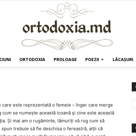
CIUNI
ORTODOXIA
PROLOAGE
POEZII
LĂCAŞURI
Ortodoxia.md
pe care este reprezentată o femeie – înger care merge
og cum se numeşte această icoană şi cine este această
ţia. Şi mai am o rugăminte, lămuriţi vă rog cum să
 spun trebuie să fie deschisa o fereastră, alţii că