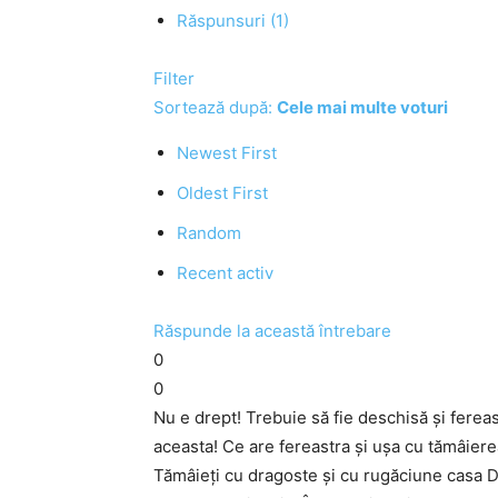
Răspunsuri (1)
Filter
Sortează după:
Cele mai multe voturi
Newest First
Oldest First
Random
Recent activ
Răspunde la această întrebare
0
0
Nu e drept! Trebuie să fie deschisă şi fereas
aceasta! Ce are fereastra şi uşa cu tămâier
Tămâieţi cu dragoste şi cu rugăciune casa Dvs.