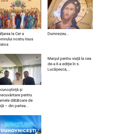
ălțarea la Cer a
Dumnezeu…
mnului nostru Iisus
istos
Marșul pentru viață la cea
de-a II-a ediție în s.
Lucășeuca,...
cunoștință și
necuvântare pentru
mele dătătoare de
ață – din partea...