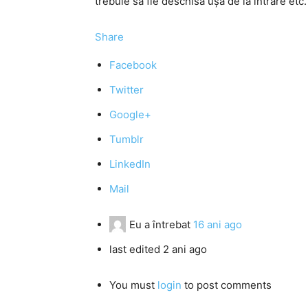
trebuie să fie deschisă uşa de la intrare e
Share
Facebook
Twitter
Google+
Tumblr
LinkedIn
Mail
Eu
a întrebat
16 ani ago
last edited 2 ani ago
You must
login
to post comments