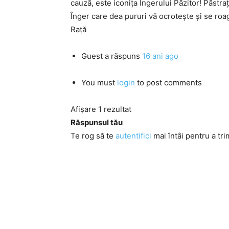
cauză, este iconiţa Îngerului Păzitor! Păstra
Înger care dea pururi vă ocroteşte şi se roag
Raţă
Guest
a răspuns
16 ani ago
You must
login
to post comments
Afișare 1 rezultat
Răspunsul tău
Te rog să te
autentifici
mai întâi pentru a tri