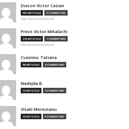
Diacon Victor Casian
581 ARTICOLE
5 COMENTARII
http://www.ortodoxia.md
Preot Victor Mihalachi
210 ARTICOLE
1 COMENTARII
http://www.ortodoxia.md
Cvasniuc Tatiana
88 ARTICOLE
0 COMENTARII
Nadejda B.
32 ARTICOLE
0 COMENTARII
Vitalii Mereutanu
23 ARTICOLE
0 COMENTARII