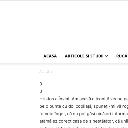
ACASĂ
ARTICOLE ŞI STUDII
RUGĂ
Acasă
0
0
Hristos a Înviat! Am acasă o iconiţă veche 
pe o punte cu doi copilaşi, spuneţi-mi vă r
femeie înger, că nu pot găsi nicăieri informa
atămâiez corect casa de sinestătător, că unii