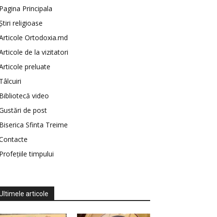
Pagina Principala
Știri religioase
Articole Ortodoxia.md
Articole de la vizitatori
Articole preluate
Tâlcuiri
Bibliotecă video
Gustări de post
Biserica Sfinta Treime
Contacte
Profețiile timpului
Ultimele articole