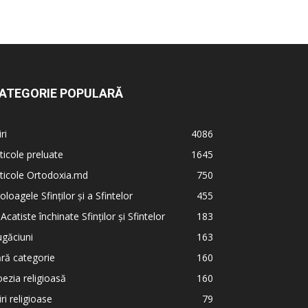
ATEGORIE POPULARĂ
iri
4086
ticole preluate
1645
ticole Ortodoxia.md
750
oloagele Sfinților și a Sfintelor
455
 Acatiste închinate Sfinților și Sfintelor
183
găciuni
163
ră categorie
160
ezia religioasă
160
iri religioase
79