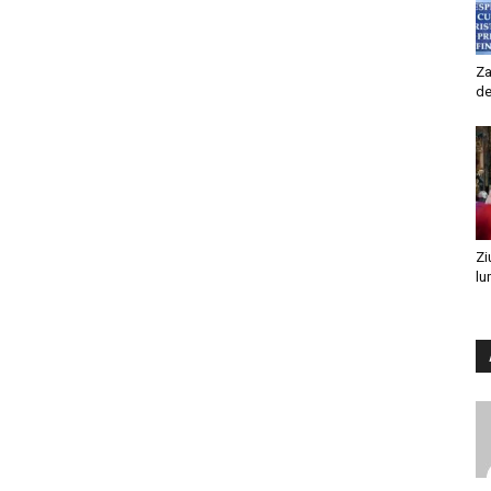
Za
de
Zi
lu