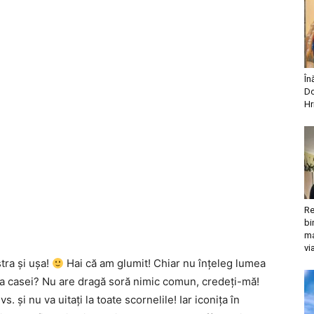
În
Do
Hr
Re
bi
ma
vi
tra şi uşa!
Hai că am glumit! Chiar nu înţeleg lumea
ea casei? Nu are dragă soră nimic comun, credeţi-mă!
 şi nu va uitaţi la toate scornelile! Iar iconiţa în