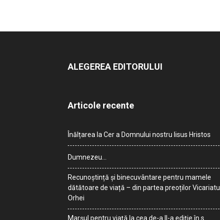
ALEGEREA EDITORULUI
Articole recente
Înălțarea la Cer a Domnului nostru Iisus Hristos
Dumnezeu…
Recunoștință și binecuvântare pentru mamele
dătătoare de viață – din partea preoților Vicariatu
Orhei
Marșul pentru viață la cea de-a II-a ediție în s.