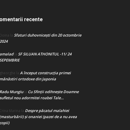
omentarii recente
Sfaturi duhovnicești din 20 octombrie
Doina
la
2024
amalad
SF SILUAN ATHONITUL -11/ 24
la
SEPEMBRIE
A început construcţia primei
gheorghe
la
mănăstiri ortodoxe din Japonia
Radu Mungiu
Cu Sfinții odihnește Doamne
la
sufletul nou adormitei roabei Tale…
Despre păcatul malahiei
Crina Marina
la
(masturbării) şi onaniei (pazei de a nu avea
copii)