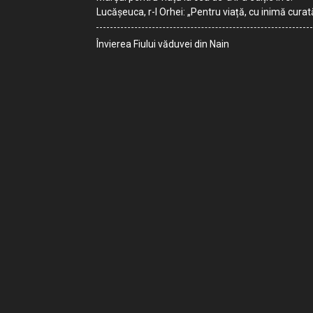
Lucășeuca, r-l Orhei: „Pentru viață, cu inimă curat
Învierea Fiului văduvei din Nain