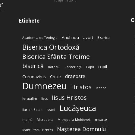
15 aprilie 2010
ă”
C
Etichete
Anul nou
avort
Academia de Teologie
Biserica
Biserica Ortodoxă
Biserica Sfânta Treime
biserică
copil
Botezul
Conferință
Copii
dragoste
Coronavirus
Cruce
Dumnezeu
Hristos
Icoana
Iisus Hristos
Ierusalim
Iisus
Lucășeuca
Ilarion Boian
Israel
mamă
Mitropolia
Mitropolia Moldovei;
moarte
Nașterea Domnului
Mântuitorul Hristos