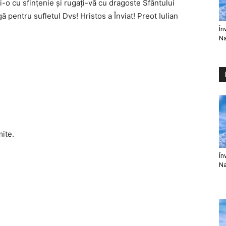
ţi-o cu sfinţenie şi rugaţi-vă cu dragoste Sfântului
ă pentru sufletul Dvs! Hristos a Înviat! Preot Iulian
În
Na
mite.
În
Na