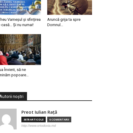
heu Vameșul și sfințirea
Aruncă grija ta spre
 casă… Și nu numai!
Domnul…
ua Învierii, să ne
minăm popoare…
Autorii noștri
Preot Iulian Raţă
3878 ARTICOLE
6 COMENTARII
http://www.ortodoxia.md