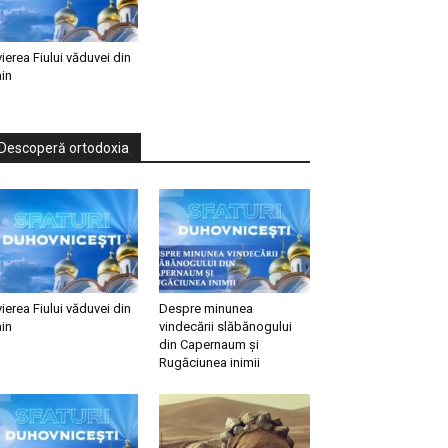
vierea Fiului văduvei din
in
Descoperă ortodoxia
vierea Fiului văduvei din
Despre minunea
in
vindecării slăbănogului
din Capernaum și
Rugăciunea inimii