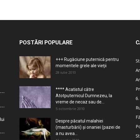
POSTĂRI POPULARE
C
+++ Rugăciune puternică pentru
St
momentele grele ale vieţii
Ar
28 iulie 2010
Ar
Pr
**** Acatistul către
Atotputernicul Dumnezeu, la
6.
vreme de necaz sau de...
Ru
5 octombrie 2010
Fă
lui
Despre păcatul malahiei
Po
(masturbării) şi onaniei (pazei de
a nu avea...
St