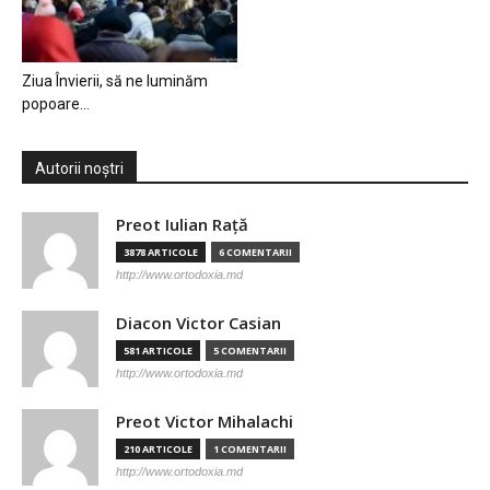
Ziua Învierii, să ne luminăm
popoare…
Autorii noștri
Preot Iulian Raţă
3878 ARTICOLE
6 COMENTARII
http://www.ortodoxia.md
Diacon Victor Casian
581 ARTICOLE
5 COMENTARII
http://www.ortodoxia.md
Preot Victor Mihalachi
210 ARTICOLE
1 COMENTARII
http://www.ortodoxia.md