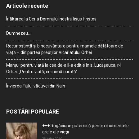
Articole recente
Înălțarea la Cer a Domnului nostru Iisus Hristos
Dumnezeu…
Recunoștință și binecuvântare pentru mamele dătătoare de
viață – din partea preoților Vicariatului Orhei
Marșul pentru viață la cea de-a II-a ediție în s. Lucășeuca, r-l
Orhei: „Pentru viață, cu inimă curată”
Învierea Fiului văduvei din Nain
POSTĂRI POPULARE
+++ Rugăciune puternică pentru momentele
grele ale vieţii
28 iulie 2010