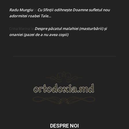
Radu Mungiu
Cu Sfinții odihnește Doamne sufletul nou
la
adormitei roabei Tale…
Despre păcatul malahiei (masturbării) şi
Crina Marina
la
onaniei (pazei de a nu avea copii)
DESPRE NOI