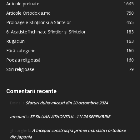
Articole preluate
1645
Articole Ortodoxia.md
750
Proloagele Sfinților și a Sfintelor
455
6. Acatiste închinate Sfinților și Sfintelor
183
Rugăciuni
163
Fără categorie
160
Poezia religioasă
160
Stiri religioase
79
Comentarii recente
Sfaturi duhovnicești din 20 octombrie 2024
Doina
la
amalad
SF SILUAN ATHONITUL -11/ 24 SEPEMBRIE
la
A început construcţia primei mănăstiri ortodoxe
gheorghe
la
din Japonia