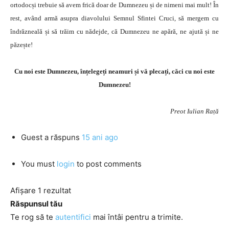
ortodocși trebuie să avem frică doar de Dumnezeu și de nimeni mai mult! În
rest, având armă asupra diavolului Semnul Sfintei Cruci, să mergem cu
îndrăzneală și să trăim cu nădejde, că Dumnezeu ne apără, ne ajută și ne
păzește!
Cu noi este Dumnezeu, înțelegeți neamuri și vă plecați, căci cu noi este
Dumnezeu!
Preot Iulian Rață
Guest
a răspuns
15 ani ago
You must
login
to post comments
Afișare 1 rezultat
Răspunsul tău
Te rog să te
autentifici
mai întâi pentru a trimite.