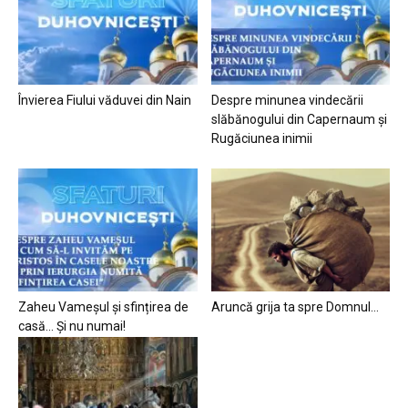
Învierea Fiului văduvei din Nain
Despre minunea vindecării
slăbănogului din Capernaum și
Rugăciunea inimii
Zaheu Vameșul și sfințirea de
Aruncă grija ta spre Domnul…
casă… Și nu numai!