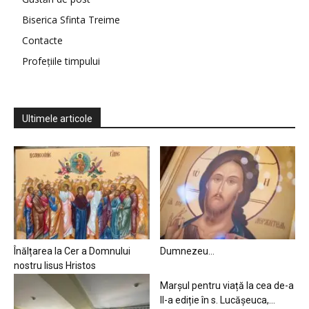
Biserica Sfinta Treime
Contacte
Profețiile timpului
Ultimele articole
Înălțarea la Cer a Domnului
Dumnezeu…
nostru Iisus Hristos
Marșul pentru viață la cea de-a
II-a ediție în s. Lucășeuca,...