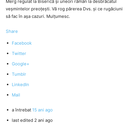
Merg regulat la Biserică şi uneori rămân la desbrăcatul
veşmintelor preoţeşti. Vă rog părerea Dvs. şi ce rugăciuni
să fac în aşa cazuri. Mulţumesc.
Share
Facebook
Twitter
Google+
Tumblr
LinkedIn
Mail
a întrebat
15 ani ago
last edited 2 ani ago