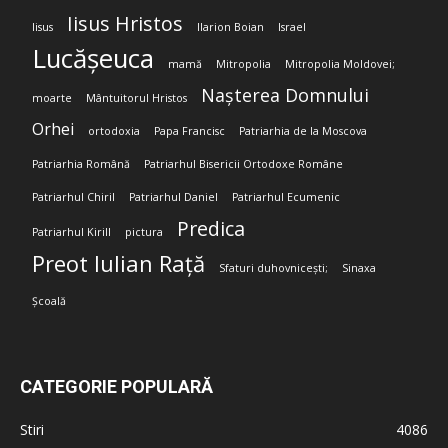
Iisus Hristos
Iisus
Ilarion Boian
Israel
Lucășeuca
mamă
Mitropolia
Mitropolia Moldovei;
Nașterea Domnului
moarte
Mântuitorul Hristos
Orhei
ortodoxia
Papa Francisc
Patriarhia de la Moscova
Patriarhia Română
Patriarhul Bisericii Ortodoxe Române
Patriarhul Chiril
Patriarhul Daniel
Patriarhul Ecumenic
Predica
Patriarhul Kirill
pictura
Preot Iulian Rață
Sfaturi duhovnicești;
Sinaxa
Școală
CATEGORIE POPULARĂ
Stiri
4086