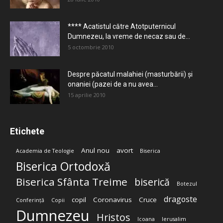
**** Acatistul către Atotputernicul
Dumnezeu, la vreme de necaz sau de...
5 octombrie 2010
Despre păcatul malahiei (masturbării) şi
onaniei (pazei de a nu avea...
15 aprilie 2010
Etichete
Anul nou
avort
Academia de Teologie
Biserica
Biserica Ortodoxă
Biserica Sfânta Treime
biserică
Botezul
dragoste
copil
Coronavirus
Cruce
Conferință
Copii
Dumnezeu
Hristos
Icoana
Ierusalim