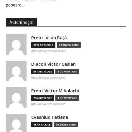
popoare…
Autorii noștri
Preot Iulian Raţă
3878 ARTICOLE
6 COMENTARII
http://www.ortodoxia.md
Diacon Victor Casian
581 ARTICOLE
5 COMENTARII
http://www.ortodoxia.md
Preot Victor Mihalachi
210 ARTICOLE
1 COMENTARII
http://www.ortodoxia.md
Cvasniuc Tatiana
88 ARTICOLE
0 COMENTARII