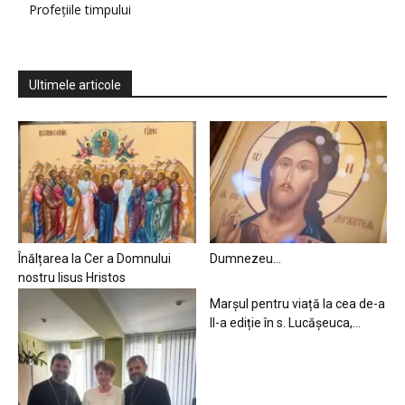
Profețiile timpului
Ultimele articole
Înălțarea la Cer a Domnului
Dumnezeu…
nostru Iisus Hristos
Marșul pentru viață la cea de-a
II-a ediție în s. Lucășeuca,...