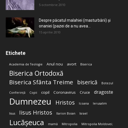
5 octombrie 2010
Despre păcatul malahiei (masturbării) şi
onaniei (pazei de a nu avea...
15 aprilie 2010
Etichete
Anul nou
avort
Academia de Teologie
Biserica
Biserica Ortodoxă
Biserica Sfânta Treime
biserică
Botezul
dragoste
copil
Coronavirus
Cruce
Conferință
Copii
Dumnezeu
Hristos
Icoana
Ierusalim
Iisus Hristos
Iisus
Ilarion Boian
Israel
Lucășeuca
mamă
Mitropolia
Mitropolia Moldovei;