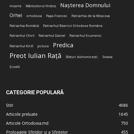
Nașterea Domnului
moarte
Mântuitorul Hristos
Orhei
ortodoxia
Papa Francisc
Patriarhia de la Moscova
Patriarhia Română
Patriarhul Bisericii Ortodoxe Române
Patriarhul Chiril
Patriarhul Daniel
Patriarhul Ecumenic
Predica
Patriarhul Kirill
pictura
Preot Iulian Rață
Sfaturi duhovnicești;
Sinaxa
Școală
CATEGORIE POPULARĂ
Stiri
4086
Articole preluate
1645
Articole Ortodoxia.md
750
Proloagele Sfinților și a Sfintelor
455