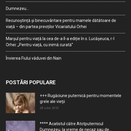
Dumnezeu…
Recunoștință și binecuvântare pentru mamele dătătoare de
viață – din partea preoților Vicariatului Orhei
Marșul pentru viață la cea de-a II-a ediție în s. Lucășeuca, r-l
Orhei: „Pentru viață, cu inimă curată”
Învierea Fiului văduvei din Nain
POSTĂRI POPULARE
+++ Rugăciune puternică pentru momentele
grele ale vieţii
28 iulie 2010
**** Acatistul către Atotputernicul
Dumnezeu, la vreme de necaz sau de...