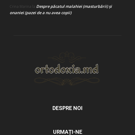
Despre păcatul malahiei (masturbării) şi
Crina Marina
la
onaniei (pazei de a nu avea copii)
DESPRE NOI
URMAȚI-NE