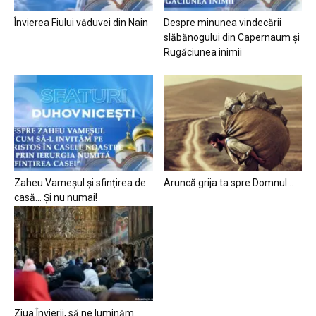
Învierea Fiului văduvei din Nain
Despre minunea vindecării
slăbănogului din Capernaum și
Rugăciunea inimii
Zaheu Vameșul și sfințirea de
Aruncă grija ta spre Domnul…
casă… Și nu numai!
Ziua Învierii, să ne luminăm