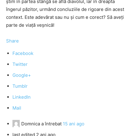
ştim în partea stângă se află diavolul, îar în dreapta
îngerul păzitor, urmând concluziile de rigoare din acest
context. Este adevărat sau nu şi cum e corect? Să aveţi
parte de viaţă veşnică!
Share
Facebook
Twitter
Google+
Tumblr
LinkedIn
Mail
Domnica
a întrebat
15 ani ago
last edited 2 ani ago