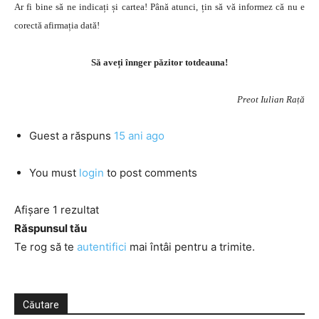
Ar fi bine să ne indicați și cartea! Până atunci, țin să vă informez că nu e
corectă afirmația dată!
Să aveți înnger păzitor totdeauna!
Preot Iulian Rață
Guest
a răspuns
15 ani ago
You must
login
to post comments
Afișare 1 rezultat
Răspunsul tău
Te rog să te
autentifici
mai întâi pentru a trimite.
Căutare