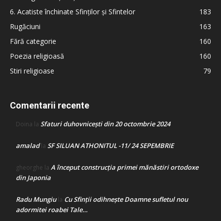
6. Acatiste închinate Sfinților și Sfintelor
183
Rugăciuni
163
Fără categorie
160
Poezia religioasă
160
Stiri religioase
79
Comentarii recente
Sfaturi duhovnicești din 20 octombrie 2024
Doina
la
amalad
SF SILUAN ATHONITUL -11/ 24 SEPEMBRIE
la
A început construcţia primei mănăstiri ortodoxe
gheorghe
la
din Japonia
Radu Mungiu
Cu Sfinții odihnește Doamne sufletul nou
la
adormitei roabei Tale…