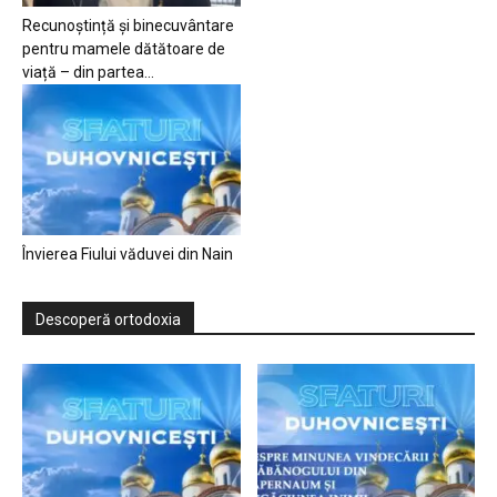
Recunoștință și binecuvântare
pentru mamele dătătoare de
viață – din partea...
Învierea Fiului văduvei din Nain
Descoperă ortodoxia