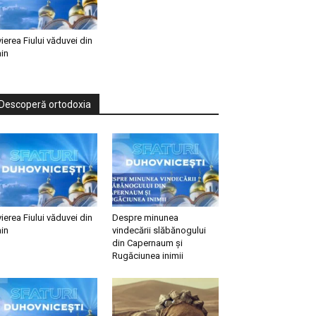
vierea Fiului văduvei din
in
Descoperă ortodoxia
vierea Fiului văduvei din
Despre minunea
in
vindecării slăbănogului
din Capernaum și
Rugăciunea inimii