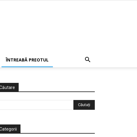
ÎNTREABĂ PREOTUL
Căutare
Categorii