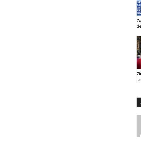
Za
de
Zi
lu