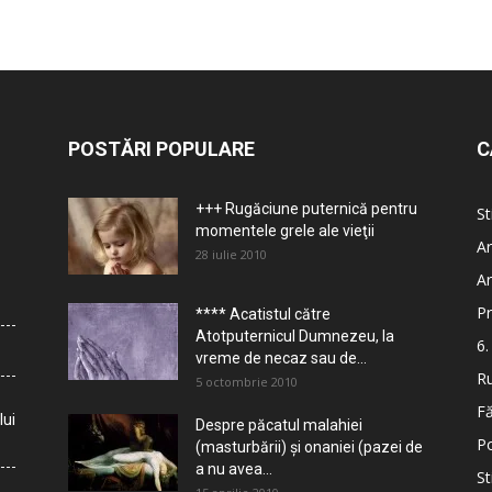
POSTĂRI POPULARE
C
+++ Rugăciune puternică pentru
St
momentele grele ale vieţii
Ar
28 iulie 2010
Ar
Pr
**** Acatistul către
Atotputernicul Dumnezeu, la
6.
vreme de necaz sau de...
Ru
5 octombrie 2010
Fă
lui
Despre păcatul malahiei
Po
(masturbării) şi onaniei (pazei de
a nu avea...
St