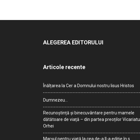
ALEGEREA EDITORULUI
Articole recente
Înălțarea la Cer a Domnului nostru Iisus Hristos
Dumnezeu…
Recunoștință și binecuvântare pentru mamele
dătătoare de viață – din partea preoților Vicariatu
Orhei
Marșul pentru viață la cea de-a II-a ediție în s.