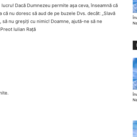
 un lucru! Dacă Dumnezeu permite aşa ceva, înseamnă că
şa că nu doresc să aud de pe buzele Dvs. decât: „Slavă
În
, să nu greşiţi cu nimic! Doamne, ajută-ne să ne
Na
Preot Iulian Raţă
mite.
În
Na