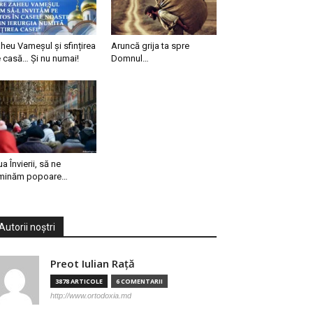
heu Vameșul și sfințirea
Aruncă grija ta spre
 casă… Și nu numai!
Domnul…
ua Învierii, să ne
minăm popoare…
Autorii noștri
Preot Iulian Raţă
3878 ARTICOLE
6 COMENTARII
http://www.ortodoxia.md