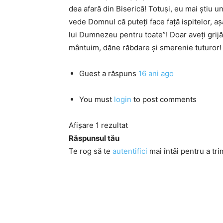
dea afară din Biserică! Totuşi, eu mai ştiu
vede Domnul că puteţi face faţă ispitelor, a
lui Dumnezeu pentru toate”! Doar aveţi grijă
mântuim, dăne răbdare şi smerenie tuturor! 
Guest
a răspuns
16 ani ago
You must
login
to post comments
Afișare 1 rezultat
Răspunsul tău
Te rog să te
autentifici
mai întâi pentru a tri