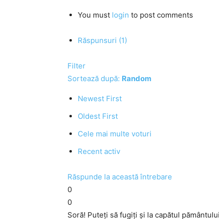
You must
login
to post comments
Răspunsuri (1)
Filter
Sortează după:
Random
Newest First
Oldest First
Cele mai multe voturi
Recent activ
Răspunde la această întrebare
0
0
Soră! Puteţi să fugiţi şi la capătul pământulu