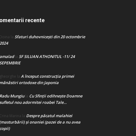
omentarii recente
Sfaturi duhovnicești din 20 octombrie
Doina
la
2024
amalad
SF SILUAN ATHONITUL -11/ 24
la
SEPEMBRIE
A început construcţia primei
gheorghe
la
mănăstiri ortodoxe din Japonia
Radu Mungiu
Cu Sfinții odihnește Doamne
la
sufletul nou adormitei roabei Tale…
Despre păcatul malahiei
Crina Marina
la
(masturbării) şi onaniei (pazei de a nu avea
copii)