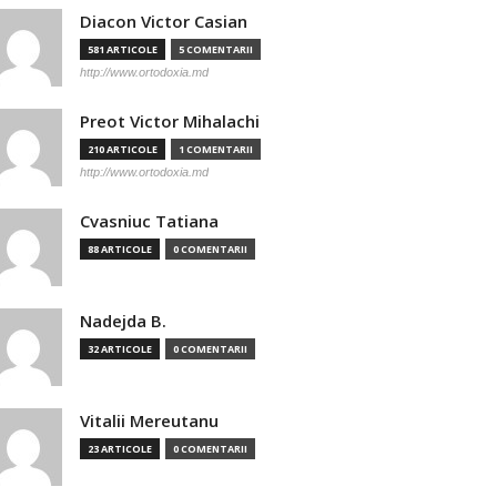
Diacon Victor Casian
581 ARTICOLE
5 COMENTARII
http://www.ortodoxia.md
Preot Victor Mihalachi
210 ARTICOLE
1 COMENTARII
http://www.ortodoxia.md
Cvasniuc Tatiana
88 ARTICOLE
0 COMENTARII
Nadejda B.
32 ARTICOLE
0 COMENTARII
Vitalii Mereutanu
23 ARTICOLE
0 COMENTARII