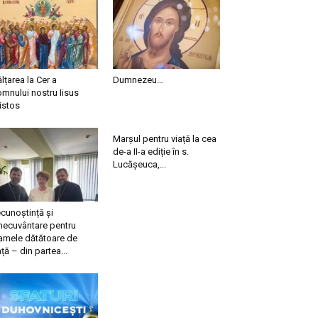
ălțarea la Cer a
Dumnezeu…
mnului nostru Iisus
istos
Marșul pentru viață la cea
de-a II-a ediție în s.
Lucășeuca,...
cunoștință și
necuvântare pentru
mele dătătoare de
ață – din partea...