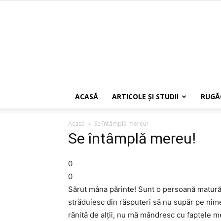
ACASĂ
ARTICOLE ŞI STUDII
RUGĂ
Acasă
Se întâmplă mereu!
Se întâmplă mereu!
0
0
Sărut mâna părinte! Sunt o persoană matură
străduiesc din răsputeri să nu supăr pe nime
rănită de alţii, nu mă mândresc cu faptele m