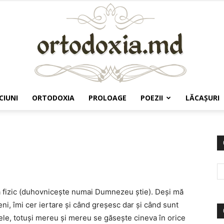
CIUNI
ORTODOXIA
PROLOAGE
POEZII
LĂCAŞURI
Ortodoxia.md
 fizic (duhovniceşte numai Dumnezeu ştie). Deşi mă
ni, îmi cer iertare şi când greşesc dar şi când sunt
ele, totuşi mereu şi mereu se găseşte cineva în orice