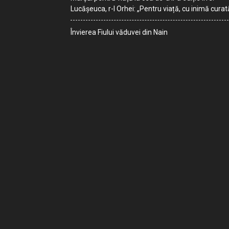
Lucășeuca, r-l Orhei: „Pentru viață, cu inimă curat
Învierea Fiului văduvei din Nain