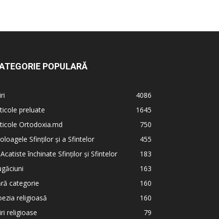
ATEGORIE POPULARĂ
iri
4086
ticole preluate
1645
ticole Ortodoxia.md
750
oloagele Sfinților și a Sfintelor
455
 Acatiste închinate Sfinților și Sfintelor
183
găciuni
163
ră categorie
160
ezia religioasă
160
iri religioase
79