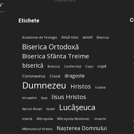
15 aprilie 2010
ă”
C
Etichete
Anul nou
avort
Academia de Teologie
Biserica
Biserica Ortodoxă
Biserica Sfânta Treime
biserică
copil
Botezul
Conferință
Copii
dragoste
Coronavirus
Cruce
Dumnezeu
Hristos
Icoana
Iisus Hristos
Ierusalim
Iisus
Lucășeuca
Ilarion Boian
Israel
mamă
Mitropolia
Mitropolia Moldovei;
moarte
Nașterea Domnului
Mântuitorul Hristos