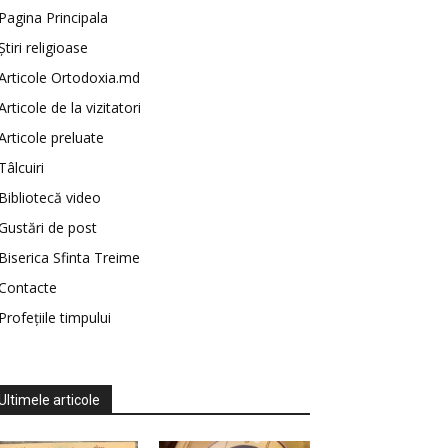
Pagina Principala
Știri religioase
Articole Ortodoxia.md
Articole de la vizitatori
Articole preluate
Tâlcuiri
Bibliotecă video
Gustări de post
Biserica Sfinta Treime
Contacte
Profețiile timpului
Ultimele articole