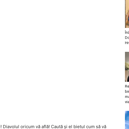
În
Do
Hr
Re
bi
ma
vi
i! Diavolul oricum vă află! Caută şi el bietul cum să vă