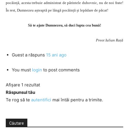
pocăință, acesta trebuie administrat de părintele duhovnic, nu de noi frate!
În rest, Dumnezeu așteaptă pe lângă pocăință și lepădare de păcat!
Să te ajute Dumnezeu, să duci lupta cea bună!
Preot Iulian Rață
Guest
a răspuns
15 ani ago
You must
login
to post comments
Afișare 1 rezultat
Răspunsul tău
Te rog să te
autentifici
mai întâi pentru a trimite.
Căutare