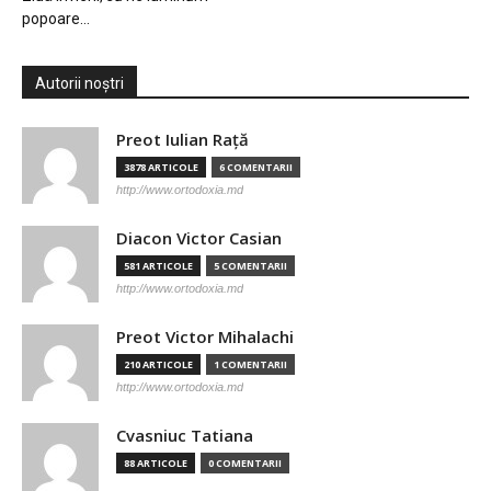
popoare…
Autorii noștri
Preot Iulian Raţă
3878 ARTICOLE
6 COMENTARII
http://www.ortodoxia.md
Diacon Victor Casian
581 ARTICOLE
5 COMENTARII
http://www.ortodoxia.md
Preot Victor Mihalachi
210 ARTICOLE
1 COMENTARII
http://www.ortodoxia.md
Cvasniuc Tatiana
88 ARTICOLE
0 COMENTARII