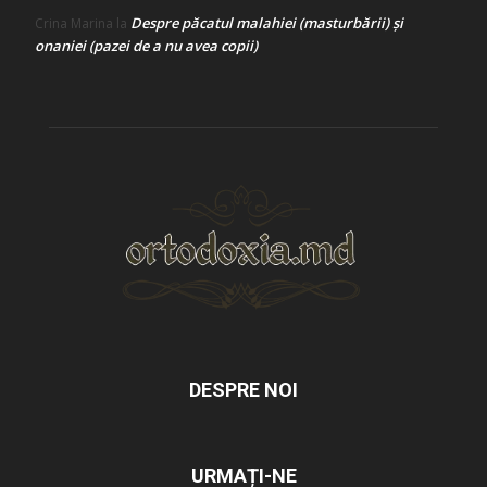
Despre păcatul malahiei (masturbării) şi
Crina Marina
la
onaniei (pazei de a nu avea copii)
DESPRE NOI
URMAȚI-NE