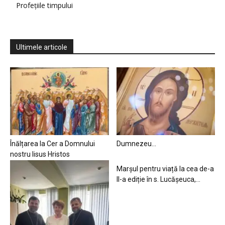
Profețiile timpului
Ultimele articole
Înălțarea la Cer a Domnului
Dumnezeu…
nostru Iisus Hristos
Marșul pentru viață la cea de-a
II-a ediție în s. Lucășeuca,...