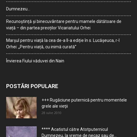
Dumnezeu…
Recunoștință și binecuvântare pentru mamele dătătoare de
viață – din partea preoților Vicariatului Orhei
Marșul pentru viață la cea de-a II-a ediție în s. Lucășeuca, r-l
Orhei: „Pentru viață, cu inimă curată”
Învierea Fiului văduvei din Nain
POSTĂRI POPULARE
+++ Rugăciune puternică pentru momentele
grele ale vieţii
28 iulie 2010
**** Acatistul către Atotputernicul
Dumnezeu, la vreme de necaz sau de...