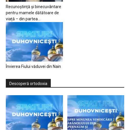
Recunoștință și binecuvântare
pentru mamele dătătoare de
viață – din partea...
Învierea Fiului văduvei din Nain
Descoperă ortodoxia