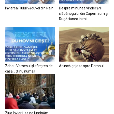
Învierea Fiului văduvei din Nain
Despre minunea vindecării
slăbănogului din Capernaum și
Rugăciunea inimii
Zaheu Vameșul și sfințirea de
Aruncă grija ta spre Domnul…
casă… Și nu numai!
Ziua Învierii, să ne luminăm