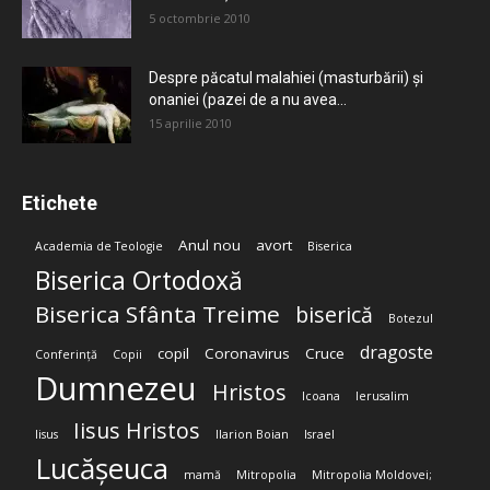
5 octombrie 2010
Despre păcatul malahiei (masturbării) şi
onaniei (pazei de a nu avea...
15 aprilie 2010
Etichete
Anul nou
avort
Academia de Teologie
Biserica
Biserica Ortodoxă
Biserica Sfânta Treime
biserică
Botezul
dragoste
copil
Coronavirus
Cruce
Conferință
Copii
Dumnezeu
Hristos
Icoana
Ierusalim
Iisus Hristos
Iisus
Ilarion Boian
Israel
Lucășeuca
mamă
Mitropolia
Mitropolia Moldovei;