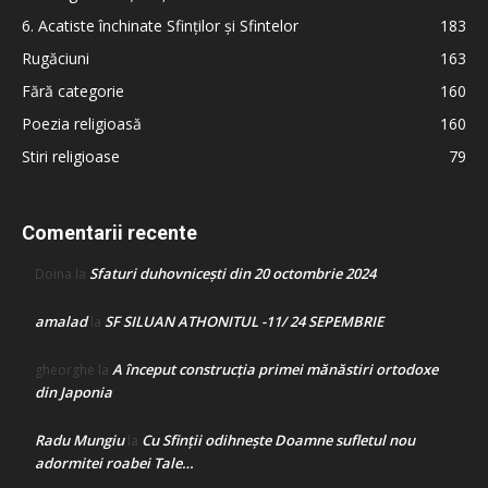
6. Acatiste închinate Sfinților și Sfintelor
183
Rugăciuni
163
Fără categorie
160
Poezia religioasă
160
Stiri religioase
79
Comentarii recente
Sfaturi duhovnicești din 20 octombrie 2024
Doina
la
amalad
SF SILUAN ATHONITUL -11/ 24 SEPEMBRIE
la
A început construcţia primei mănăstiri ortodoxe
gheorghe
la
din Japonia
Radu Mungiu
Cu Sfinții odihnește Doamne sufletul nou
la
adormitei roabei Tale…