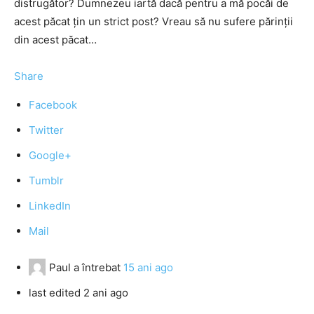
distrugător? Dumnezeu iartă dacă pentru a mă pocăi de
acest păcat ţin un strict post? Vreau să nu sufere părinţii
din acest păcat…
Share
Facebook
Twitter
Google+
Tumblr
LinkedIn
Mail
Paul
a întrebat
15 ani ago
last edited 2 ani ago