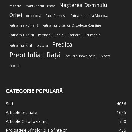
Nașterea Domnului
moarte
Mântuitorul Hristos
Orhei
ortodoxia
Papa Francisc
Patriarhia de la Moscova
Patriarhia Română
Patriarhul Bisericii Ortodoxe Române
Patriarhul Chiril
Patriarhul Daniel
Patriarhul Ecumenic
Predica
Patriarhul Kirill
pictura
Preot Iulian Rață
Sfaturi duhovnicești;
Sinaxa
Școală
CATEGORIE POPULARĂ
Stiri
4086
Articole preluate
1645
Articole Ortodoxia.md
750
Proloagele Sfinților și a Sfintelor
455