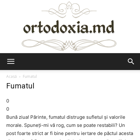
Ortodoxia.md
Acasă
Fumatul
Fumatul
0
0
Bună ziua! Părinte, fumatul distruge sufletul şi valorile
morale. Spuneţi-mi vă rog, cum se poate restabili? Un
post foarte strict ar fi bine pentru iertare de păctul acesta