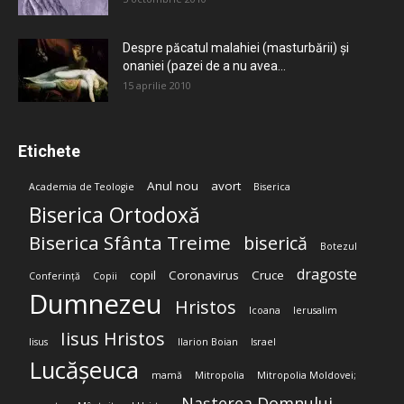
Despre păcatul malahiei (masturbării) şi
onaniei (pazei de a nu avea...
15 aprilie 2010
Etichete
Anul nou
avort
Academia de Teologie
Biserica
Biserica Ortodoxă
Biserica Sfânta Treime
biserică
Botezul
dragoste
copil
Coronavirus
Cruce
Conferință
Copii
Dumnezeu
Hristos
Icoana
Ierusalim
Iisus Hristos
Iisus
Ilarion Boian
Israel
Lucășeuca
mamă
Mitropolia
Mitropolia Moldovei;
Nașterea Domnului