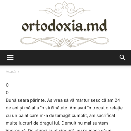
Ortodoxia.md
Acasă
0
0
Bună seara părinte. Aș vrea să vă mărturisesc că am 24
de ani și mă aflu în străinătate. Am avut în trecut o relație
cu un băiat care m-a dezamagit cumplit, am sacrificat
multe lucruri de dragul lui. Demult nu mai suntem
împreună. De atunci sunt singură, nu reușesc să-mi