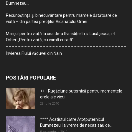
Dumnezeu…
Recunoștință și binecuvântare pentru mamele dătătoare de
viață – din partea preoților Vicariatului Orhei
Marșul pentru viață la cea de-a II-a ediție în s. Lucășeuca, r-l
Orhei: „Pentru viață, cu inimă curată”
Învierea Fiului văduvei din Nain
POSTĂRI POPULARE
+++ Rugăciune puternică pentru momentele
grele ale vieţii
28 iulie 2010
**** Acatistul către Atotputernicul
Dumnezeu, la vreme de necaz sau de...
5 octombrie 2010