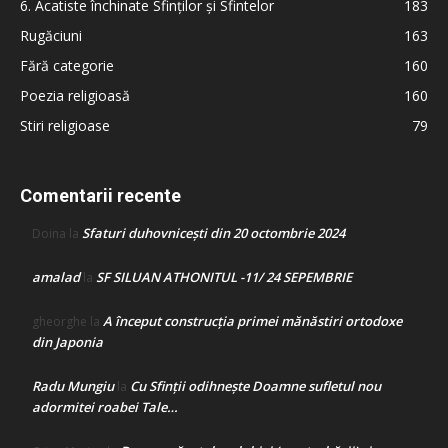
6. Acatiste închinate Sfinților și Sfintelor
183
Rugăciuni
163
Fără categorie
160
Poezia religioasă
160
Stiri religioase
79
Comentarii recente
Sfaturi duhovnicești din 20 octombrie 2024
Doina
la
amalad
SF SILUAN ATHONITUL -11/ 24 SEPEMBRIE
la
A început construcţia primei mănăstiri ortodoxe
gheorghe
la
din Japonia
Radu Mungiu
Cu Sfinții odihnește Doamne sufletul nou
la
adormitei roabei Tale…