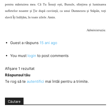
pentru mântuirea mea. Că Tu Însuți ești, Bunule, sfințirea și luminarea
sufletelor noastre și Ție după cuviință, ca unui Dumnezeu și Stăpân, toți
slavă Îți înălțăm, în toate zilele. Amin.
Administrația.
Guest
a răspuns
15 ani ago
You must
login
to post comments
Afișare 1 rezultat
Răspunsul tău
Te rog să te
autentifici
mai întâi pentru a trimite.
Căutare