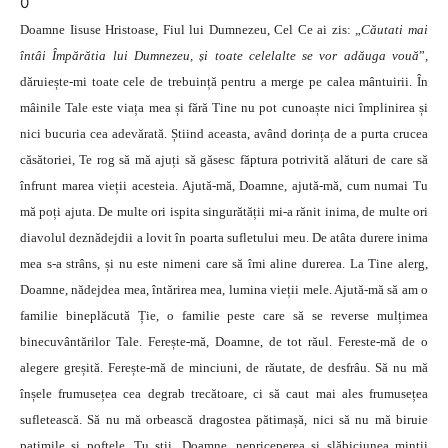
0
Doamne Iisuse Hristoase, Fiul lui Dumnezeu, Cel Ce ai zis: „
Căutati mai
întâi Împărătia lui Dumnezeu, și toate celelalte se vor adăuga vouă
”,
dăruiește-mi toate cele de trebuință pentru a merge pe calea mântuirii. În
mâinile Tale este viața mea și fără Tine nu pot cunoaște nici împlinirea și
nici bucuria cea adevărată. Știind aceasta, având dorința de a purta crucea
căsătoriei, Te rog să mă ajuți să găsesc făptura potrivită alături de care să
înfrunt marea vieții acesteia. Ajută-mă, Doamne, ajută-mă, cum numai Tu
mă poți ajuta. De multe ori ispita singurătății mi-a rănit inima, de multe ori
diavolul deznădejdii a lovit în poarta sufletului meu. De atâta durere inima
mea s-a strâns, și nu este nimeni care să îmi aline durerea. La Tine alerg,
Doamne, nădejdea mea, întărirea mea, lumina vieții mele. Ajută-mă să am o
familie bineplăcută Ție, o familie peste care să se reverse mulțimea
binecuvântărilor Tale. Ferește-mă, Doamne, de tot răul. Fereste-mă de o
alegere greșită. Ferește-mă de minciuni, de răutate, de desfrâu. Să nu mă
înșele frumusețea cea degrab trecătoare, ci să caut mai ales frumusețea
sufletească. Să nu mă orbească dragostea pătimașă, nici să nu mă biruie
patimile și poftele. Tu știi, Doamne, nepriceperea și slăbiciunea minții