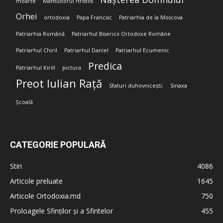
moarte
Mântuitorul Hristos
Orhei
ortodoxia
Papa Francisc
Patriarhia de la Moscova
Patriarhia Română
Patriarhul Bisericii Ortodoxe Române
Patriarhul Chiril
Patriarhul Daniel
Patriarhul Ecumenic
Predica
Patriarhul Kirill
pictura
Preot Iulian Rață
Sfaturi duhovnicești;
Sinaxa
Școală
CATEGORIE POPULARĂ
Stiri
4086
Articole preluate
1645
Articole Ortodoxia.md
750
Proloagele Sfinților și a Sfintelor
455