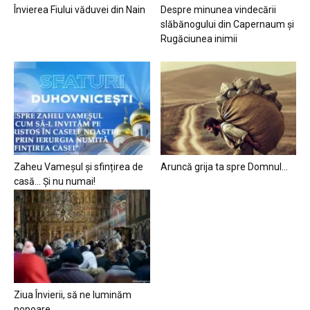
Învierea Fiului văduvei din Nain
Despre minunea vindecării
slăbănogului din Capernaum și
Rugăciunea inimii
Zaheu Vameșul și sfințirea de
Aruncă grija ta spre Domnul…
casă… Și nu numai!
Ziua Învierii, să ne luminăm
popoare…