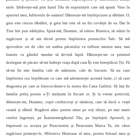
mele. Izbăvește-mă prin harul Tău de neputințele care mă apasă. Vino în
ajutorul meu, Iubitorule de oameni! Dăruiește-mi înțelepciune și răbdare. O,
grea este crucea răbdării, și greu îmi este să nu fiu covârșit de ea. Dar în
Tine îmi pun nădejdea. Ajută-mă, Doamne, să iubesc Biserica, să stărui în
rugăciune și să am râvnă pentru împlinirea poruncilor Tale. Să mă
spovedesc ori de câte ori umbra păcatului va tulbura mintea mea, mai
înainte ca gândul murdar să devină faptă. Dăruiește-mi ca primind
dezlegare de păcate să-mi îndrept viața după cum Îți este bineplăcut Ție. Fă
să-mi fie mie familia cale de mântuire, cale de bucurie. Să nu caut
împlinirea cea înșelătoare cu care mă ademenește această lume, ci să caut
dragostea pe care ai binecuvântat-o la nunta din Cana Galileii. Să îmi fie
familia prilej pentru a-Ți mulțumi în fiecare zi. Și la vreme potrivită,
dăruiește-mi, Doamne, copii credincioși și sănătoși, care să ducă o viață
curată și sfântă. Rugători aduc pentru mine pe toți sfinții, pe mai marii
cetelor îngerești, pe Înaintemergătorul Tău, pe înțeleptii Apostoli, și
împreună cu aceștia pe Preacinstita și Preacurata Maica Ta, ale căror
rugăciuni primește-le, Milostive Hristoase al meu, pentru folosul meu și