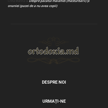
Despre păcatul malahiei (masturbării) şi
Crina Marina
la
onaniei (pazei de a nu avea copii)
DESPRE NOI
URMAȚI-NE