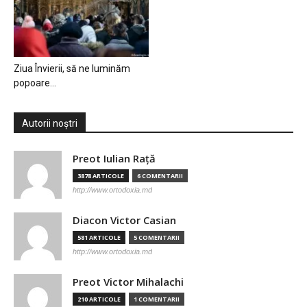
Ziua Învierii, să ne luminăm
popoare…
Autorii noștri
Preot Iulian Raţă
3878 ARTICOLE
6 COMENTARII
http://www.ortodoxia.md
Diacon Victor Casian
581 ARTICOLE
5 COMENTARII
http://www.ortodoxia.md
Preot Victor Mihalachi
210 ARTICOLE
1 COMENTARII