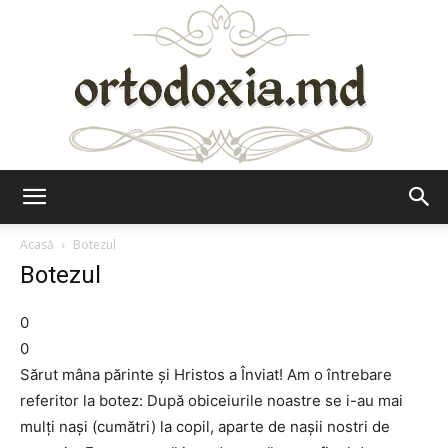
Ortodoxia.md
Acasă
Botezul
Botezul
0
0
Sărut mâna părinte şi Hristos a Înviat! Am o întrebare
referitor la botez: După obiceiurile noastre se i-au mai
mulţi naşi (cumătri) la copil, aparte de naşii nostri de