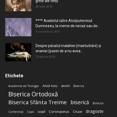
grele ale vieţii
28 iulie 2010
**** Acatistul către Atotputernicul
Dumnezeu, la vreme de necaz sau de...
5 octombrie 2010
Despre păcatul malahiei (masturbării) şi
onaniei (pazei de a nu avea...
15 aprilie 2010
Etichete
Anul nou
avort
Academia de Teologie
Biserica
Biserica Ortodoxă
Biserica Sfânta Treime
biserică
Botezul
dragoste
copil
Coronavirus
Cruce
Conferință
Copii