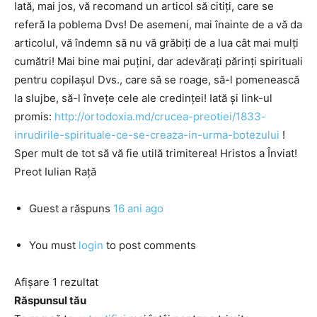
Iată, mai jos, vă recomand un articol să citiţi, care se
referă la poblema Dvs! De asemeni, mai înainte de a vă da
articolul, vă îndemn să nu vă grăbiţi de a lua cât mai mulţi
cumătri! Mai bine mai puţini, dar adevăraţi părinţi spirituali
pentru copilaşul Dvs., care să se roage, să-l pomenească
la slujbe, să-l înveţe cele ale credinţei! Iată şi link-ul
promis:
http://ortodoxia.md/crucea-preotiei/1833-
inrudirile-spirituale-ce-se-creaza-in-urma-botezului
!
Sper mult de tot să vă fie utilă trimiterea! Hristos a Înviat!
Preot Iulian Raţă
Guest
a răspuns
16 ani ago
You must
login
to post comments
Afișare 1 rezultat
Răspunsul tău