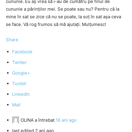
cununie. Eu aş vrea să i-au de cumătru pe finul de
cununie a părinţilor mei. Se poate sau nu? Pentru că la
mine în sat se zice că nu se poate, la soţ în sat aşa ceva
se face. Vă rog frumos să mă ajutaţi. Mulţumesc!
Share
Facebook
Twitter
Google+
Tumblr
LinkedIn
Mail
OLINA
a întrebat
16 ani ago
last edited 2 ani ago