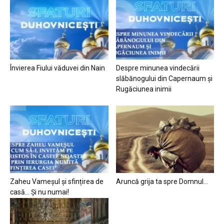
Învierea Fiului văduvei din Nain
Despre minunea vindecării
slăbănogului din Capernaum și
Rugăciunea inimii
Zaheu Vameșul și sfințirea de
Aruncă grija ta spre Domnul…
casă… Și nu numai!