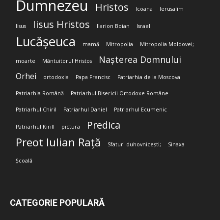
Dumnezeu
Hristos
Icoana
Ierusalim
Iisus Hristos
Iisus
Ilarion Boian
Israel
Lucășeuca
mamă
Mitropolia
Mitropolia Moldovei;
Nașterea Domnului
moarte
Mântuitorul Hristos
Orhei
ortodoxia
Papa Francisc
Patriarhia de la Moscova
Patriarhia Română
Patriarhul Bisericii Ortodoxe Române
Patriarhul Chiril
Patriarhul Daniel
Patriarhul Ecumenic
Predica
Patriarhul Kirill
pictura
Preot Iulian Rață
Sfaturi duhovnicești;
Sinaxa
Școală
CATEGORIE POPULARĂ