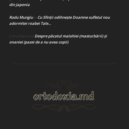
din Japonia
Radu Mungiu
Cu Sfinții odihnește Doamne sufletul nou
la
adormitei roabei Tale…
Despre păcatul malahiei (masturbării) şi
Crina Marina
la
onaniei (pazei de a nu avea copii)