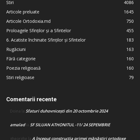
Stiri
4086
Articole preluate
1645
Articole Ortodoxia.md
750
Proloagele Sfinților și a Sfintelor
455
6. Acatiste închinate Sfinților și Sfintelor
183
Rugăciuni
163
Fără categorie
160
Poezia religioasă
160
Stiri religioase
79
Comentarii recente
Sfaturi duhovnicești din 20 octombrie 2024
Doina
la
amalad
SF SILUAN ATHONITUL -11/ 24 SEPEMBRIE
la
A început construcţia primei mănăstiri ortodoxe
gheorghe
la