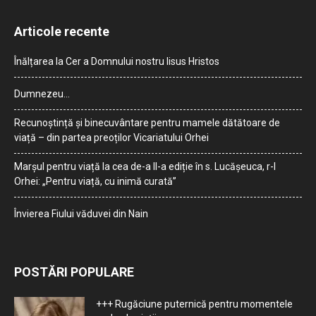
Articole recente
Înălțarea la Cer a Domnului nostru Iisus Hristos
Dumnezeu…
Recunoștință și binecuvântare pentru mamele dătătoare de
viață – din partea preoților Vicariatului Orhei
Marșul pentru viață la cea de-a II-a ediție în s. Lucășeuca, r-l
Orhei: „Pentru viață, cu inimă curată”
Învierea Fiului văduvei din Nain
POSTĂRI POPULARE
+++ Rugăciune puternică pentru momentele