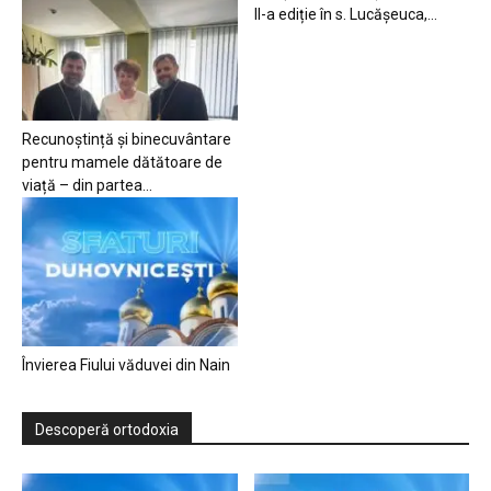
II-a ediție în s. Lucășeuca,...
Recunoștință și binecuvântare
pentru mamele dătătoare de
viață – din partea...
Învierea Fiului văduvei din Nain
Descoperă ortodoxia