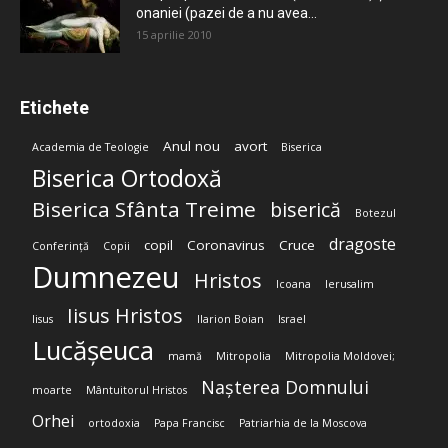
onaniei (pazei de a nu avea...
15 aprilie 2010
Etichete
Anul nou
avort
Academia de Teologie
Biserica
Biserica Ortodoxă
Biserica Sfânta Treime
biserică
Botezul
dragoste
copil
Coronavirus
Cruce
Conferință
Copii
Dumnezeu
Hristos
Icoana
Ierusalim
Iisus Hristos
Iisus
Ilarion Boian
Israel
Lucășeuca
mamă
Mitropolia
Mitropolia Moldovei;
Nașterea Domnului
moarte
Mântuitorul Hristos
Orhei
ortodoxia
Papa Francisc
Patriarhia de la Moscova