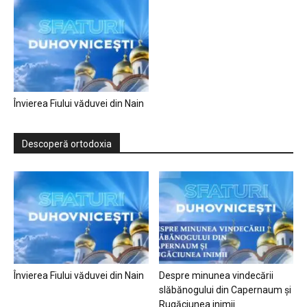
Învierea Fiului văduvei din Nain
Descoperă ortodoxia
Învierea Fiului văduvei din Nain
Despre minunea vindecării
slăbănogului din Capernaum și
Rugăciunea inimii