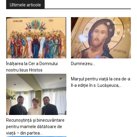
Ultimele articole
Înălțarea la Cer a Domnului
Dumnezeu…
nostru Iisus Hristos
Marșul pentru viață la cea de-a
II-a ediție în s. Lucășeuca,...
Recunoștință și binecuvântare
pentru mamele dătătoare de
viață – din partea...