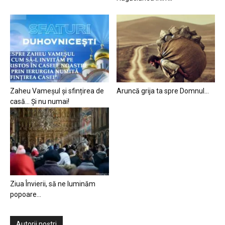
Zaheu Vameșul și sfințirea de
Aruncă grija ta spre Domnul…
casă… Și nu numai!
Ziua Învierii, să ne luminăm
popoare…
Autorii noștri