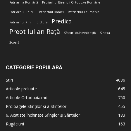
Patriarhia Română
Patriarhul Bisericii Ortodoxe Române
Patriarhul Chiril
Patriarhul Daniel
Patriarhul Ecumenic
Predica
Patriarhul Kirill
pictura
Preot Iulian Rață
Sfaturi duhovnicești;
Sinaxa
Școală
CATEGORIE POPULARĂ
Stiri
4086
Articole preluate
1645
Articole Ortodoxia.md
750
Proloagele Sfinților și a Sfintelor
455
6. Acatiste închinate Sfinților și Sfintelor
183
Rugăciuni
163