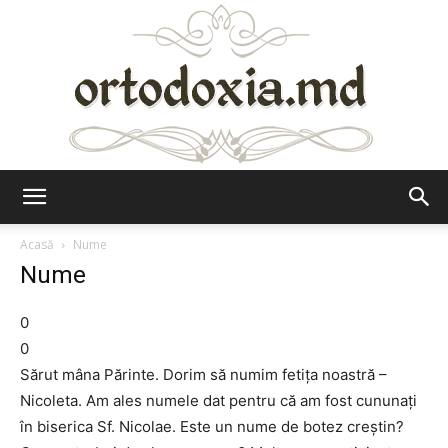
Ortodoxia.md
Acasă
Nume
Nume
0
0
Sărut mâna Părinte. Dorim să numim fetiţa noastră –
Nicoleta. Am ales numele dat pentru că am fost cununaţi
în biserica Sf. Nicolae. Este un nume de botez creştin?