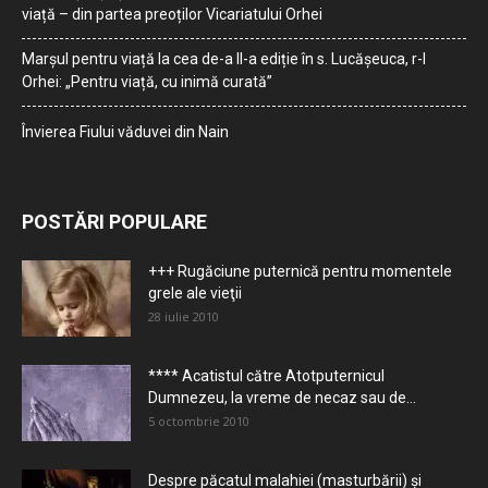
viață – din partea preoților Vicariatului Orhei
Marșul pentru viață la cea de-a II-a ediție în s. Lucășeuca, r-l
Orhei: „Pentru viață, cu inimă curată”
Învierea Fiului văduvei din Nain
POSTĂRI POPULARE
+++ Rugăciune puternică pentru momentele
grele ale vieţii
28 iulie 2010
**** Acatistul către Atotputernicul
Dumnezeu, la vreme de necaz sau de...
5 octombrie 2010
Despre păcatul malahiei (masturbării) şi