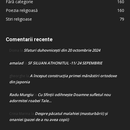
Fără categorie
160
Poezia religioasă
160
Stiri religioase
79
Comentarii recente
Sfaturi duhovnicești din 20 octombrie 2024
Doina
la
amalad
SF SILUAN ATHONITUL -11/ 24 SEPEMBRIE
la
A început construcţia primei mănăstiri ortodoxe
gheorghe
la
din Japonia
Radu Mungiu
Cu Sfinții odihnește Doamne sufletul nou
la
adormitei roabei Tale…
Despre păcatul malahiei (masturbării) şi
Crina Marina
la
onaniei (pazei de a nu avea copii)