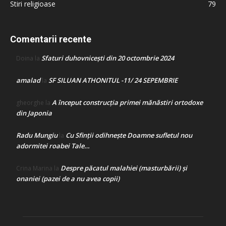
Stiri religioase
79
Comentarii recente
Sfaturi duhovnicești din 20 octombrie 2024
Doina
la
amalad
SF SILUAN ATHONITUL -11/ 24 SEPEMBRIE
la
A început construcţia primei mănăstiri ortodoxe
gheorghe
la
din Japonia
Radu Mungiu
Cu Sfinții odihnește Doamne sufletul nou
la
adormitei roabei Tale…
Despre păcatul malahiei (masturbării) şi
Crina Marina
la
onaniei (pazei de a nu avea copii)