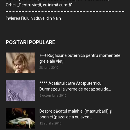
Orhei: „Pentru viață, cu inimă curată”
Învierea Fiului văduvei din Nain
POSTĂRI POPULARE
+++ Rugăciune puternică pentru momentele
grele ale vieţii
28 iulie 2010
**** Acatistul către Atotputernicul
Dumnezeu, la vreme de necaz sau de...
5 octombrie 2010
Despre păcatul malahiei (masturbării) şi
onaniei (pazei de a nu avea...
15 aprilie 2010