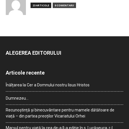
23 ARTICOLE
0 COMENTARII
ALEGEREA EDITORULUI
Articole recente
Înălțarea la Cer a Domnului nostru Iisus Hristos
Dumnezeu…
Recunoștință și binecuvântare pentru mamele dătătoare de
viață – din partea preoților Vicariatului Orhei
Marșul pentru viață la cea de-a II-a ediție în s. Lucășeuca, r-l