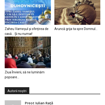
Zaheu Vameșul și sfințirea de
Aruncă grija ta spre Domnul…
casă… Și nu numai!
Ziua Învierii, să ne luminăm
popoare…
Autorii noștri
Preot Iulian Raţă