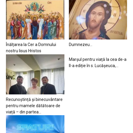
Înălțarea la Cer a Domnului
Dumnezeu…
nostru Iisus Hristos
Marșul pentru viață la cea de-a
II-a ediție în s. Lucășeuca,...
Recunoștință și binecuvântare
pentru mamele dătătoare de
viață – din partea...