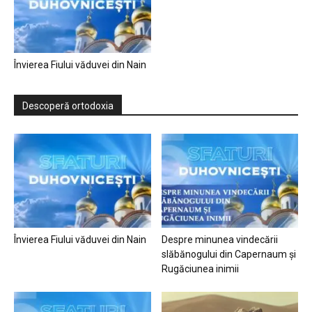
Învierea Fiului văduvei din Nain
Descoperă ortodoxia
Învierea Fiului văduvei din Nain
Despre minunea vindecării
slăbănogului din Capernaum și
Rugăciunea inimii