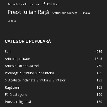
Predica
Patriarhul Kirill
pictura
Preot Iulian Rață
Sfaturi duhovnicești;
Sinaxa
Școală
CATEGORIE POPULARĂ
Stiri
4086
Articole preluate
1645
Articole Ortodoxia.md
750
Proloagele Sfinților și a Sfintelor
455
6. Acatiste închinate Sfinților și Sfintelor
183
Rugăciuni
163
Fără categorie
160
Poezia religioasă
160