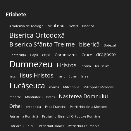
Etichete
Anul nou
avort
Academia de Teologie
Biserica
Biserica Ortodoxă
Biserica Sfânta Treime
biserică
Botezul
dragoste
copil
Coronavirus
Cruce
Conferință
Copii
Dumnezeu
Hristos
Icoana
Ierusalim
Iisus Hristos
Iisus
Ilarion Boian
Israel
Lucășeuca
mamă
Mitropolia
Mitropolia Moldovei;
Nașterea Domnului
moarte
Mântuitorul Hristos
Orhei
ortodoxia
Papa Francisc
Patriarhia de la Moscova
Patriarhia Română
Patriarhul Bisericii Ortodoxe Române
Patriarhul Chiril
Patriarhul Daniel
Patriarhul Ecumenic