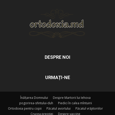
DESPRE NOI
URMAȚI-NE
Înălțarea Domnului
Despre Martorii lui Iehova
pogorirea-sfintului-duh
Piedici în calea mîntuirii
Ortodoxia pentru copii
Păcatul avortului
Păcatul vrăjitoriilor
Crucea preoției
Despre vaccine