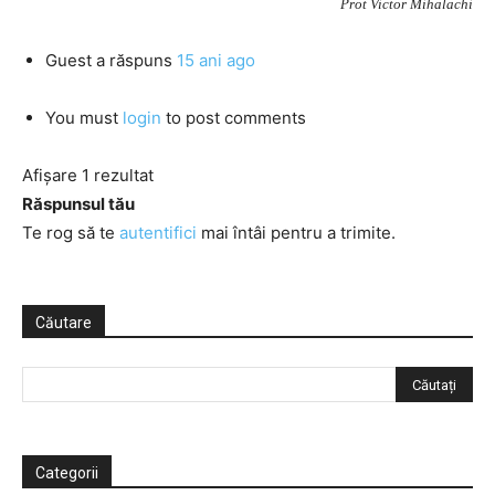
Prot Victor Mihalachi
Guest
a răspuns
15 ani ago
You must
login
to post comments
Afișare 1 rezultat
Răspunsul tău
Te rog să te
autentifici
mai întâi pentru a trimite.
Căutare
Categorii