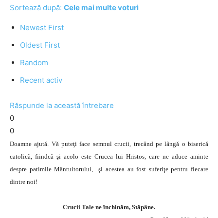
Sortează după:
Cele mai multe voturi
Newest First
Oldest First
Random
Recent activ
Răspunde la această întrebare
0
0
Doamne ajută. Vă puteţi face semnul crucii, trecând pe lângă o biserică
catolică, fiindcă şi acolo este Crucea lui Hristos, care ne aduce aminte
despre patimile Mântuitorului, şi acestea au fost suferiţe pentru fiecare
dintre noi!
Crucii Tale ne închinăm, Stăpâne.