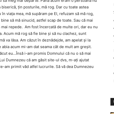
te şi să meg mai departe. Până acum eram o persoană nu
biserică, ţin posturile, mă rog. Dar cu toate astea
 în viaţa mea, mă supăram pe El, refuzam să mă rog,
 bine să mă sinucid, astfel scap de toate. Sau că mai
tă mai repede. Am fost încercată de multe ori, dar eu nu
. Acum mă rog să fie bine şi să nu clachez, sunt
ă va lăsa. Am căzut în deznădejde, am apelat şi la
ate abia acum mi-am dat seama cât de mult am greşit.
 făcut eu…Însă i-am promis Domnului că nu o să mai
 Lui Dumnezeu că am găsit site-ul dvs, m-aţi ajutat
 le-am primit văd atfel lucrurile. Să vă dea Dumnezeu