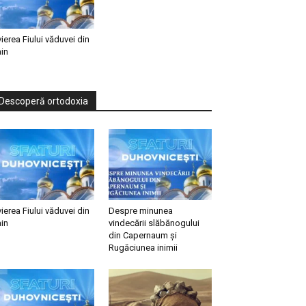
vierea Fiului văduvei din
in
Descoperă ortodoxia
vierea Fiului văduvei din
Despre minunea
in
vindecării slăbănogului
din Capernaum și
Rugăciunea inimii