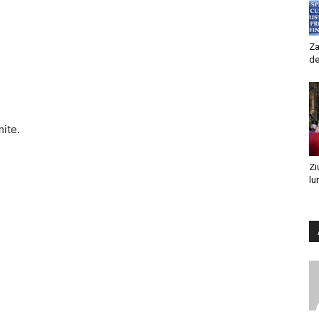
Za
de
mite.
Zi
lu