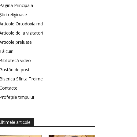
Pagina Principala
Știri religioase
Articole Ortodoxia.md
Articole de la vizitatori
Articole preluate
Tâlcuiri
Bibliotecă video
Gustări de post
Biserica Sfinta Treime
Contacte
Profețiile timpului
Ultimele articole