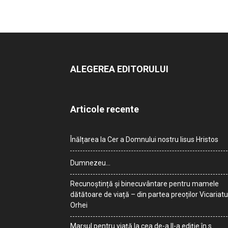
ALEGEREA EDITORULUI
Articole recente
Înălțarea la Cer a Domnului nostru Iisus Hristos
Dumnezeu…
Recunoștință și binecuvântare pentru mamele
dătătoare de viață – din partea preoților Vicariatu
Orhei
Marșul pentru viață la cea de-a II-a ediție în s.