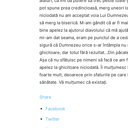
alături, că îmi dă putere să trec peste toa
pot spune prea credincioasă, merg uneori la 
niciodată nu am acceptat voia Lui Dumnezeu
să merg la biserică. M-am gândit că ar fi mai
bine apelez la ajutorul diavolului că mă aju
mi-am dat seama, eram pe punctul de a ceda
sigură că Dumnezeu orice s-ar întâmpla nu m
ghicitoare, dar totul fără rezultat…Din păc
Aşa că nu sfătuisc pe nimeni să facă ce am
apelez la ghicitoare niciodată. Îi mulţumesc
foarte mult, deoarece prin sfaturile pe care
sănătate. Vă mulţumec că existaţi.
Share
Facebook
Twitter