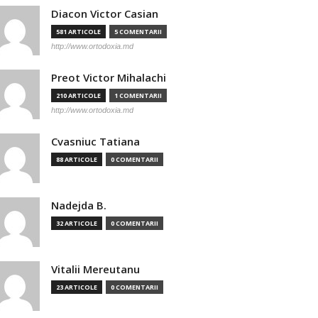
Diacon Victor Casian
581 ARTICOLE
5 COMENTARII
http://www.ortodoxia.md
Preot Victor Mihalachi
210 ARTICOLE
1 COMENTARII
http://www.ortodoxia.md
Cvasniuc Tatiana
88 ARTICOLE
0 COMENTARII
Nadejda B.
32 ARTICOLE
0 COMENTARII
Vitalii Mereutanu
23 ARTICOLE
0 COMENTARII