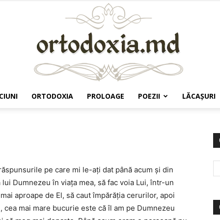
CIUNI
ORTODOXIA
PROLOAGE
POEZII
LĂCAŞURI
Ortodoxia.md
răspunsurile pe care mi le-aţi dat până acum şi din
 lui Dumnezeu în viaţa mea, să fac voia Lui, într-un
 mai aproape de El, să caut împărăţia cerurilor, apoi
vin, cea mai mare bucurie este că îl am pe Dumnezeu