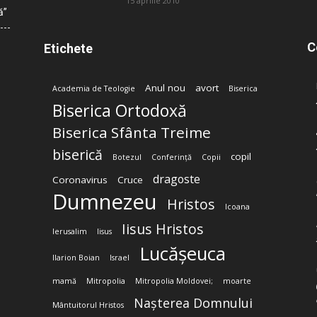
15 aprilie 2010
ă”
C
Etichete
Anul nou
avort
Academia de Teologie
Biserica
Biserica Ortodoxă
Biserica Sfânta Treime
biserică
copil
Botezul
Conferință
Copii
dragoste
Coronavirus
Cruce
Dumnezeu
Hristos
Icoana
Iisus Hristos
Ierusalim
Iisus
Lucășeuca
Ilarion Boian
Israel
mamă
Mitropolia
Mitropolia Moldovei;
moarte
Nașterea Domnului
Mântuitorul Hristos