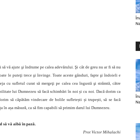
În
Na
să vă ajute şi îndrume pe calea adevărului. Şi cât de greu nu ar fi să nu
te le puteţi trece şi învinge. Toate aceste gânduri, fapte şi îndoieli e
deja cu sufletul curat să mergeţi pe calea cea îngustă şi strâmtă, către
bilitate lui Dumnezeu să facă schimbări în noi și cu noi. Dacă dorim ca
În
im să căpătăm vindecare de bolile sufletești și trupești, să se facă
Na
nța în așa măsură, ca să fim capabili să primim darul lui Dumnezeu.
 să vă aibă în pază.
Prot Victor Mihalachi