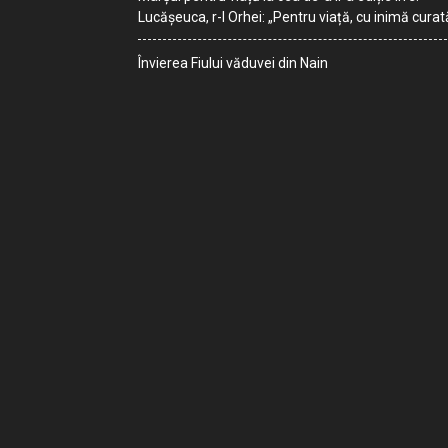
Lucășeuca, r-l Orhei: „Pentru viață, cu inimă curat
Învierea Fiului văduvei din Nain