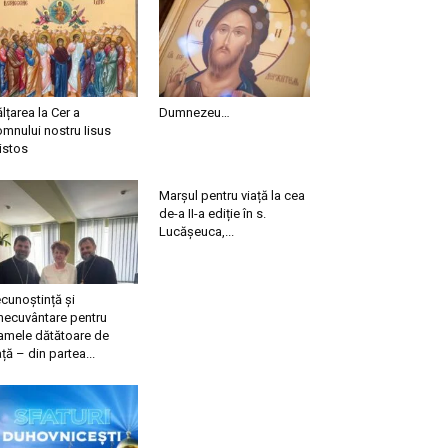
ălțarea la Cer a
Dumnezeu…
mnului nostru Iisus
istos
Marșul pentru viață la cea
de-a II-a ediție în s.
Lucășeuca,...
cunoștință și
necuvântare pentru
mele dătătoare de
ață – din partea...