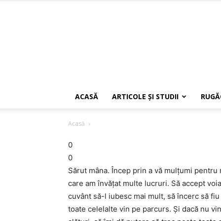
ACASĂ
ARTICOLE ŞI STUDII
RUGĂ
Acasă
0
0
Sărut mâna. Încep prin a vă mulţumi pentru 
care am învăţat multe lucruri. Să accept voia
cuvânt să-l iubesc mai mult, să încerc să fiu
toate celelalte vin pe parcurs. Şi dacă nu 