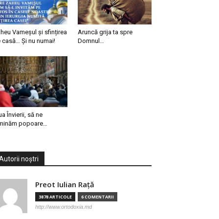
heu Vameșul și sfințirea
Aruncă grija ta spre
 casă… Și nu numai!
Domnul…
ua Învierii, să ne
minăm popoare…
Autorii noștri
Preot Iulian Raţă
3878 ARTICOLE
6 COMENTARII
http://www.ortodoxia.md