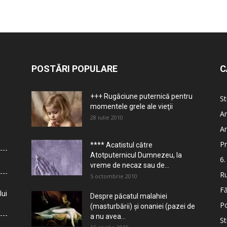
POSTĂRI POPULARE
C
+++ Rugăciune puternică pentru
St
momentele grele ale vieţii
Ar
28 iulie 2010
Ar
Pr
**** Acatistul către
Atotputernicul Dumnezeu, la
6.
vreme de necaz sau de...
Ru
5 octombrie 2010
Fă
lui
Despre păcatul malahiei
Po
(masturbării) şi onaniei (pazei de
a nu avea...
St