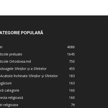
ATEGORIE POPULARĂ
iri
4086
ticole preluate
1645
ticole Ortodoxia.md
750
oloagele Sfinților și a Sfintelor
455
 Acatiste închinate Sfinților și Sfintelor
183
găciuni
163
ră categorie
160
ezia religioasă
160
iri religioase
79