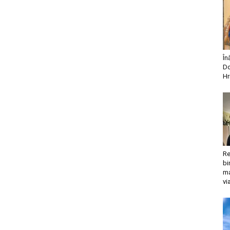
În
Do
Hr
Re
bi
ma
vi