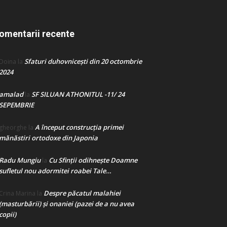
omentarii recente
Sfaturi duhovnicești din 20 octombrie
Doina
la
2024
amalad
SF SILUAN ATHONITUL -11/ 24
la
SEPEMBRIE
A început construcţia primei
gheorghe
la
mănăstiri ortodoxe din Japonia
Radu Mungiu
Cu Sfinții odihnește Doamne
la
sufletul nou adormitei roabei Tale…
Despre păcatul malahiei
Crina Marina
la
(masturbării) şi onaniei (pazei de a nu avea
copii)