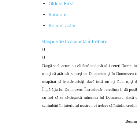
Oldest First
Random
Recent activ
Răspunde la această întrebare
0
0
Dargă soră, acum nu vă rămâne decât să-i cereţi Domnului 
uitaţi că atât cât sunteţi cu Dumnezeu şi în Dumnezeu toa
neapărat să le mărturisiţi, dacă încă nu aţi făcut-o, şi 
Împărăţia lui Dumnezeu. Într-adevăr , credința îi dă posi
cu noi să se săvârșască minunea lui Dumnezeu, dacă dor
schimbări în interiorul nostru,noi trebue să întărim credi
Domnul