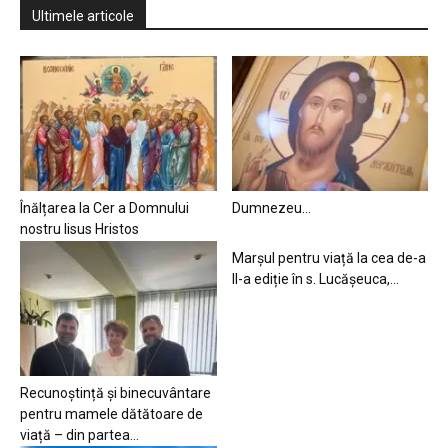
Ultimele articole
Înălțarea la Cer a Domnului
Dumnezeu…
nostru Iisus Hristos
Marșul pentru viață la cea de-a
II-a ediție în s. Lucășeuca,...
Recunoștință și binecuvântare
pentru mamele dătătoare de
viață – din partea...