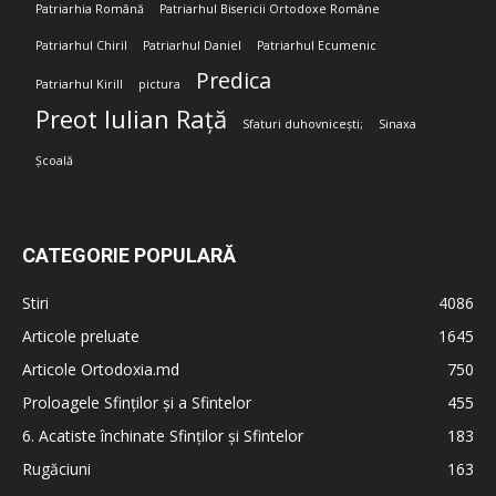
Patriarhia Română
Patriarhul Bisericii Ortodoxe Române
Patriarhul Chiril
Patriarhul Daniel
Patriarhul Ecumenic
Predica
Patriarhul Kirill
pictura
Preot Iulian Rață
Sfaturi duhovnicești;
Sinaxa
Școală
CATEGORIE POPULARĂ
Stiri
4086
Articole preluate
1645
Articole Ortodoxia.md
750
Proloagele Sfinților și a Sfintelor
455
6. Acatiste închinate Sfinților și Sfintelor
183
Rugăciuni
163