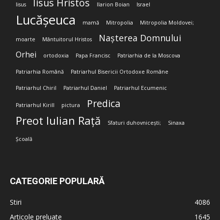
Iisus Hristos
Iisus
Ilarion Boian
Israel
Lucășeuca
mamă
Mitropolia
Mitropolia Moldovei;
Nașterea Domnului
moarte
Mântuitorul Hristos
Orhei
ortodoxia
Papa Francisc
Patriarhia de la Moscova
Patriarhia Română
Patriarhul Bisericii Ortodoxe Române
Patriarhul Chiril
Patriarhul Daniel
Patriarhul Ecumenic
Predica
Patriarhul Kirill
pictura
Preot Iulian Rață
Sfaturi duhovnicești;
Sinaxa
Școală
CATEGORIE POPULARĂ
Stiri
4086
Articole preluate
1645