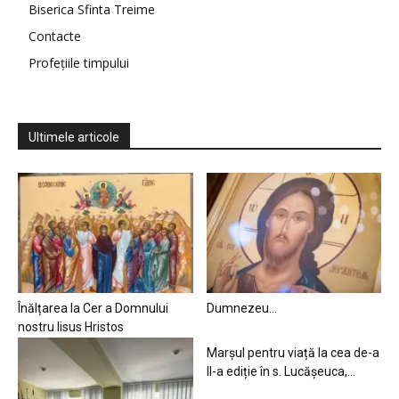
Biserica Sfinta Treime
Contacte
Profețiile timpului
Ultimele articole
Înălțarea la Cer a Domnului
Dumnezeu…
nostru Iisus Hristos
Marșul pentru viață la cea de-a
II-a ediție în s. Lucășeuca,...