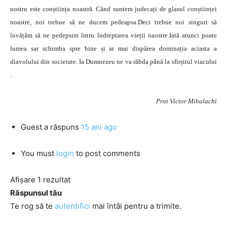
nostru este conștiința noastră. Când suntem judecați de glasul conștiinței
noastre, noi trebue să ne ducem pedeapsa.Deci trebue noi singuri să
învățăm să ne pedepsim întru îndreptarea vieții naostre.Iată atunci poate
lumea sar schimba spre bine și ar mai dispărea dominația aciasta a
diavolului din societate. Ia Dumnezeu ne va răbda până la sfirșitul viacului
.
Prot Victor Mihalachi
Guest
a răspuns
15 ani ago
You must
login
to post comments
Afișare 1 rezultat
Răspunsul tău
Te rog să te
autentifici
mai întâi pentru a trimite.