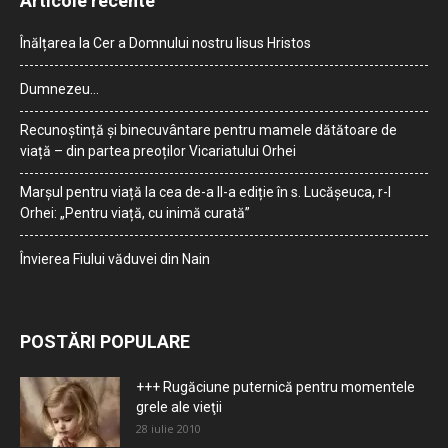
Articole recente
Înălțarea la Cer a Domnului nostru Iisus Hristos
Dumnezeu…
Recunoștință și binecuvântare pentru mamele dătătoare de
viață – din partea preoților Vicariatului Orhei
Marșul pentru viață la cea de-a II-a ediție în s. Lucășeuca, r-l
Orhei: „Pentru viață, cu inimă curată”
Învierea Fiului văduvei din Nain
POSTĂRI POPULARE
+++ Rugăciune puternică pentru momentele
grele ale vieţii
28 iulie 2010