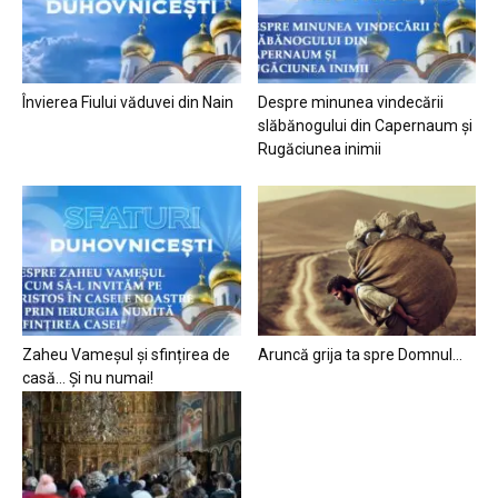
Învierea Fiului văduvei din Nain
Despre minunea vindecării
slăbănogului din Capernaum și
Rugăciunea inimii
Zaheu Vameșul și sfințirea de
Aruncă grija ta spre Domnul…
casă… Și nu numai!