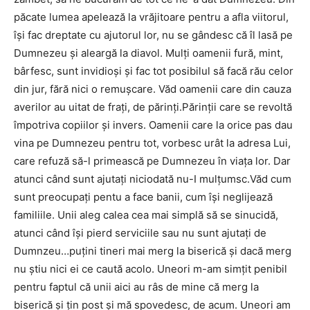
păcate lumea apelează la vrăjitoare pentru a afla viitorul,
îşi fac dreptate cu ajutorul lor, nu se gândesc că îl lasă pe
Dumnezeu şi aleargă la diavol. Mulţi oamenii fură, mint,
bârfesc, sunt invidioşi şi fac tot posibilul să facă rău celor
din jur, fără nici o remuşcare. Văd oamenii care din cauza
averilor au uitat de fraţi, de părinţi.Părinţii care se revoltă
împotriva copiilor şi invers. Oamenii care la orice pas dau
vina pe Dumnezeu pentru tot, vorbesc urât la adresa Lui,
care refuză să-l primească pe Dumnezeu în viaţa lor. Dar
atunci când sunt ajutaţi niciodată nu-I mulţumsc.Văd cum
sunt preocupaţi pentu a face banii, cum îşi neglijează
familiile. Unii aleg calea cea mai simplă să se sinucidă,
atunci când îşi pierd serviciile sau nu sunt ajutaţi de
Dumnzeu…puţini tineri mai merg la biserică şi dacă merg
nu ştiu nici ei ce caută acolo. Uneori m-am simţit penibil
pentru faptul că unii aici au râs de mine că merg la
biserică şi ţin post şi mă spovedesc, de acum. Uneori am