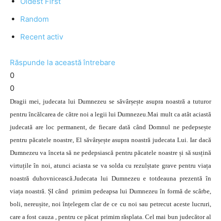
Oldest First
Random
Recent activ
Răspunde la această întrebare
0
0
Dragii mei, judecata lui Dumnezeu se săvârșește asupra noastră a tuturor
pentru încălcarea de către noi a legii lui Dumnezeu.Mai mult ca atât aciastă
judecată are loc permanent, de fiecare dată când Domnul ne pedepsește
pentru păcatele noastre, El săvârșește asupra noastră judecata Lui. Iar dacă
Dumnezeu va înceta să ne pedepsiască pentru păcatele noastre și să susțină
virtuțile în noi, atunci aciasta se va solda cu rezulștate grave pentru viața
noastră duhovnicească.Judecata lui Dumnezeu e totdeauna prezentă în
viața noastră. ȘI când primim pedeapsa lui Dumnezeu în formă de scârbe,
boli, nereușite, noi înțelegem clar de ce cu noi sau petrecut aceste lucruri,
care a fost cauza , pentru ce păcat primim răsplata. Cel mai bun judecător al