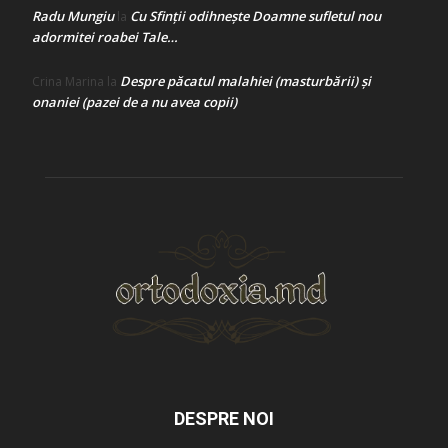
Radu Mungiu
Cu Sfinții odihnește Doamne sufletul nou
la
adormitei roabei Tale…
Despre păcatul malahiei (masturbării) şi
Crina Marina
la
onaniei (pazei de a nu avea copii)
DESPRE NOI