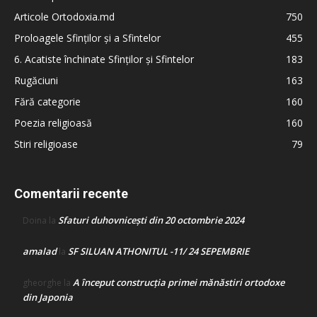
Articole Ortodoxia.md
750
Proloagele Sfinților și a Sfintelor
455
6. Acatiste închinate Sfinților și Sfintelor
183
Rugăciuni
163
Fără categorie
160
Poezia religioasă
160
Stiri religioase
79
Comentarii recente
Sfaturi duhovnicești din 20 octombrie 2024
Doina
la
amalad
SF SILUAN ATHONITUL -11/ 24 SEPEMBRIE
la
A început construcţia primei mănăstiri ortodoxe
gheorghe
la
din Japonia