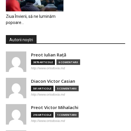
Ziua Învierii, să ne luminăm
popoare…
Autorii noștri
Preot Iulian Raţă
3878 ARTICOLE
6 COMENTARII
http://www.ortodoxia.md
Diacon Victor Casian
581 ARTICOLE
5 COMENTARII
http://www.ortodoxia.md
Preot Victor Mihalachi
210 ARTICOLE
1 COMENTARII
http://www.ortodoxia.md