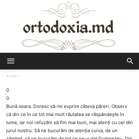
Ortodoxia.md
Acasă
0
0
Bună seara. Doresc să-mi exprim câteva păreri. Observ
că din ce în ce tot mai mult răutatea se răspândeşte în
lume, iar noi refuzăm să fim mai buni, mai atenţi cu cei din
jurul nostru. Să ne bucurăm de atenţia cuiva, de un
zâmbet, să ne bucurăm de tot ce ne-a dat Dumnezeu. Din