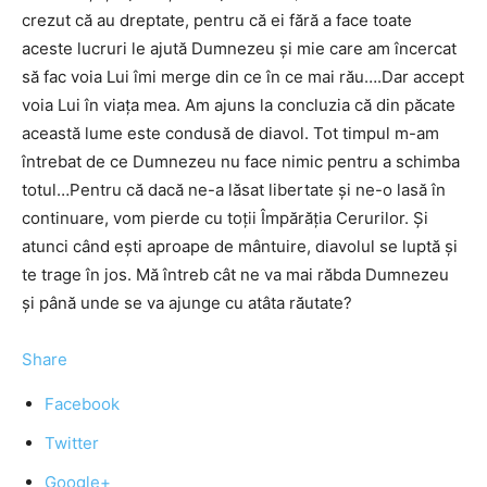
crezut că au dreptate, pentru că ei fără a face toate
aceste lucruri le ajută Dumnezeu şi mie care am încercat
să fac voia Lui îmi merge din ce în ce mai rău….Dar accept
voia Lui în viaţa mea. Am ajuns la concluzia că din păcate
această lume este condusă de diavol. Tot timpul m-am
întrebat de ce Dumnezeu nu face nimic pentru a schimba
totul…Pentru că dacă ne-a lăsat libertate şi ne-o lasă în
continuare, vom pierde cu toţii Împărăţia Cerurilor. Şi
atunci când eşti aproape de mântuire, diavolul se luptă şi
te trage în jos. Mă întreb cât ne va mai răbda Dumnezeu
şi până unde se va ajunge cu atâta răutate?
Share
Facebook
Twitter
Google+