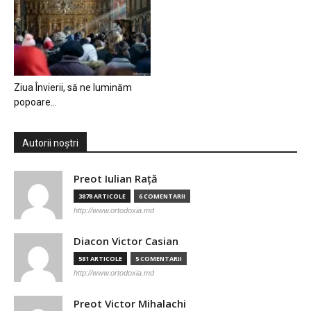
Ziua Învierii, să ne luminăm
popoare…
Autorii noștri
Preot Iulian Raţă
3878 ARTICOLE
6 COMENTARII
http://www.ortodoxia.md
Diacon Victor Casian
581 ARTICOLE
5 COMENTARII
http://www.ortodoxia.md
Preot Victor Mihalachi