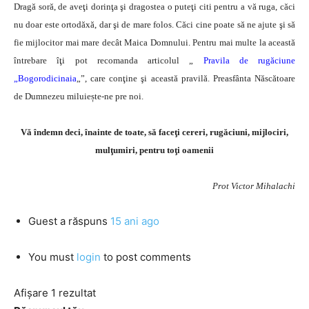
Dragă soră, de aveţi dorinţa şi dragostea o puteţi citi pentru a vă ruga, căci
nu doar este ortodăxă, dar şi de mare folos. Căci cine poate să ne ajute şi să
fie mijlocitor mai mare decât Maica Domnului. Pentru mai multe la această
întrebare îţi pot recomanda articolul „
Pravila de rugăciune
„Bogorodicinaia
„”, care conţine şi această pravilă. Preasfânta Născătoare
de Dumnezeu miluiește-ne pre noi.
Vă îndemn deci, înainte de toate, să faceţi cereri, rugăciuni, mijlociri,
mulţumiri, pentru toţi oamenii
Prot Victor Mihalachi
Guest
a răspuns
15 ani ago
You must
login
to post comments
Afișare 1 rezultat