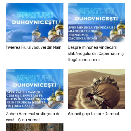
Învierea Fiului văduvei din Nain
Despre minunea vindecării
slăbănogului din Capernaum și
Rugăciunea inimii
Zaheu Vameșul și sfințirea de
Aruncă grija ta spre Domnul…
casă… Și nu numai!