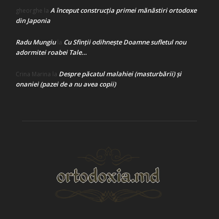
A început construcţia primei mănăstiri ortodoxe
gheorghe
la
din Japonia
Radu Mungiu
Cu Sfinții odihnește Doamne sufletul nou
la
adormitei roabei Tale…
Despre păcatul malahiei (masturbării) şi
Crina Marina
la
onaniei (pazei de a nu avea copii)