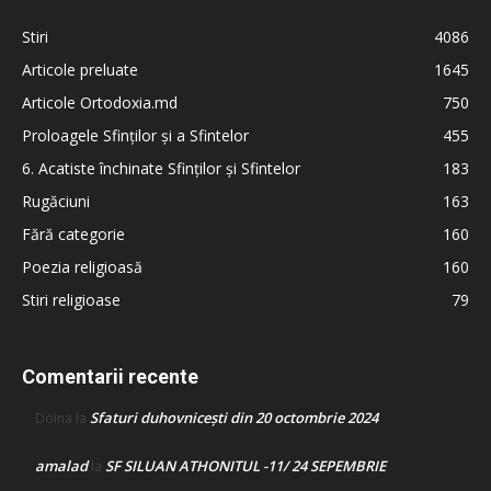
Stiri
4086
Articole preluate
1645
Articole Ortodoxia.md
750
Proloagele Sfinților și a Sfintelor
455
6. Acatiste închinate Sfinților și Sfintelor
183
Rugăciuni
163
Fără categorie
160
Poezia religioasă
160
Stiri religioase
79
Comentarii recente
Sfaturi duhovnicești din 20 octombrie 2024
Doina
la
amalad
SF SILUAN ATHONITUL -11/ 24 SEPEMBRIE
la