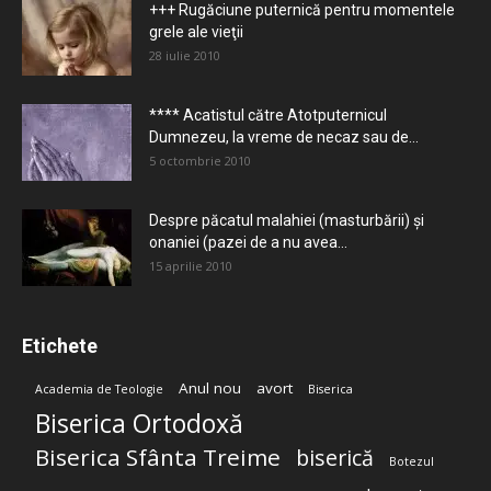
+++ Rugăciune puternică pentru momentele
grele ale vieţii
28 iulie 2010
**** Acatistul către Atotputernicul
Dumnezeu, la vreme de necaz sau de...
5 octombrie 2010
Despre păcatul malahiei (masturbării) şi
onaniei (pazei de a nu avea...
15 aprilie 2010
Etichete
Anul nou
avort
Academia de Teologie
Biserica
Biserica Ortodoxă
Biserica Sfânta Treime
biserică
Botezul