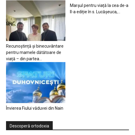
Marșul pentru viață la cea de-a
II-a ediție în s. Lucășeuca,...
Recunoștință și binecuvântare
pentru mamele dătătoare de
viață – din partea...
Învierea Fiului văduvei din Nain
Descoperă ortodoxia