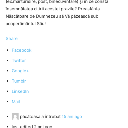
(ex.mărturisire, post, binecuvintare) şi în ce constă
însemnătatea citirii acestei pravile? Preasfânta
Născătoare de Dumnezeu să Vă păzească sub
acoperământul Său!
Share
Facebook
Twitter
Google+
Tumblr
LinkedIn
Mail
păcătoasa
a întrebat
15 ani ago
last edited 2 ani ago