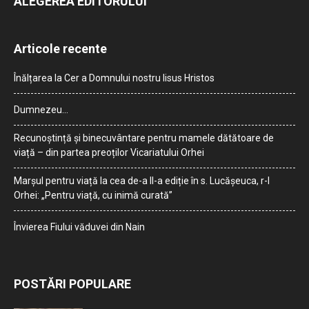
ALEGEREA EDITORULUI
Articole recente
Înălțarea la Cer a Domnului nostru Iisus Hristos
Dumnezeu…
Recunoștință și binecuvântare pentru mamele dătătoare de
viață – din partea preoților Vicariatului Orhei
Marșul pentru viață la cea de-a II-a ediție în s. Lucășeuca, r-l
Orhei: „Pentru viață, cu inimă curată”
Învierea Fiului văduvei din Nain
POSTĂRI POPULARE