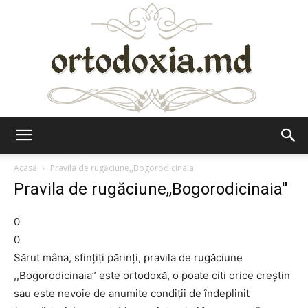
Ortodoxia.md
Acasă
Pravila de rugăciune,,Bogorodicinaia''
Pravila de rugăciune,,Bogorodicinaia''
0
0
Sărut mâna, sfinţiţi părinţi, pravila de rugăciune
,,Bogorodicinaia” este ortodoxă, o poate citi orice creştin
sau este nevoie de anumite condiţii de îndeplinit