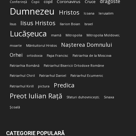
dragoste
copil
Coronavirus
Cruce
Conferință
Copii
Dumnezeu
Hristos
Icoana
Ierusalim
Iisus Hristos
Iisus
Ilarion Boian
Israel
Lucășeuca
mamă
Mitropolia
Mitropolia Moldovei;
Nașterea Domnului
moarte
Mântuitorul Hristos
Orhei
ortodoxia
Papa Francisc
Patriarhia de la Moscova
Patriarhia Română
Patriarhul Bisericii Ortodoxe Române
Patriarhul Chiril
Patriarhul Daniel
Patriarhul Ecumenic
Predica
Patriarhul Kirill
pictura
Preot Iulian Rață
Sfaturi duhovnicești;
Sinaxa
Școală
CATEGORIE POPULARĂ