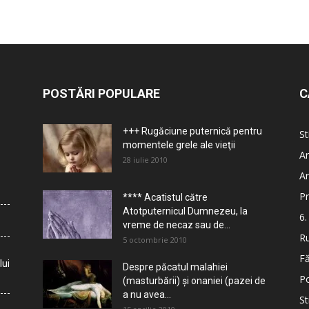
POSTĂRI POPULARE
C
+++ Rugăciune puternică pentru
St
momentele grele ale vieţii
Ar
28 iulie 2010
Ar
Pr
**** Acatistul către
Atotputernicul Dumnezeu, la
6.
vreme de necaz sau de...
Ru
5 octombrie 2010
Fă
lui
Despre păcatul malahiei
Po
(masturbării) şi onaniei (pazei de
a nu avea...
St