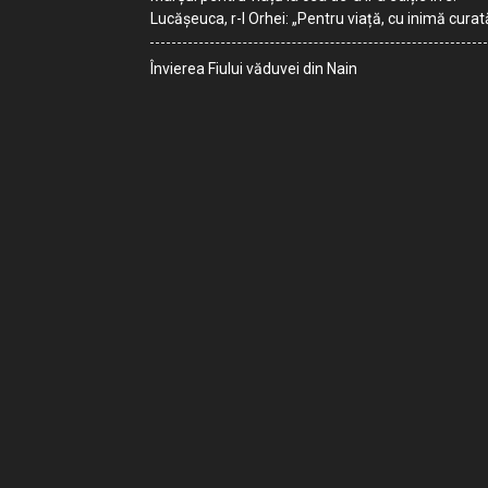
Lucășeuca, r-l Orhei: „Pentru viață, cu inimă curat
Învierea Fiului văduvei din Nain