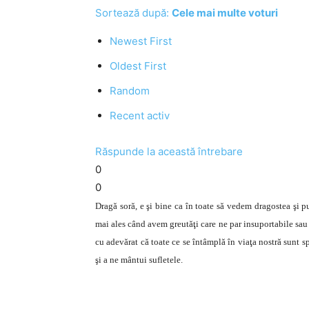
Sortează după:
Cele mai multe voturi
Newest First
Oldest First
Random
Recent activ
Răspunde la această întrebare
0
0
Dragă soră, e şi bine ca în toate să vedem dragostea şi p
mai ales când avem greutăţi care ne par insuportabile sa
cu adevărat că toate ce se întâmplă în viaţa nostră sunt 
şi a ne mântui sufletele.