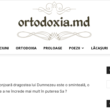
CIUNI
ORTODOXIA
PROLOAGE
POEZII
LĂCAŞURI
Ortodoxia.md
conjoară dragostea lui Dumnezeu este o sminteală, o
 a ne încrede mai mult în puterea Sa ?