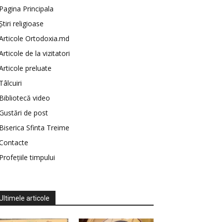
Pagina Principala
Știri religioase
Articole Ortodoxia.md
Articole de la vizitatori
Articole preluate
Tâlcuiri
Bibliotecă video
Gustări de post
Biserica Sfinta Treime
Contacte
Profețiile timpului
Ultimele articole