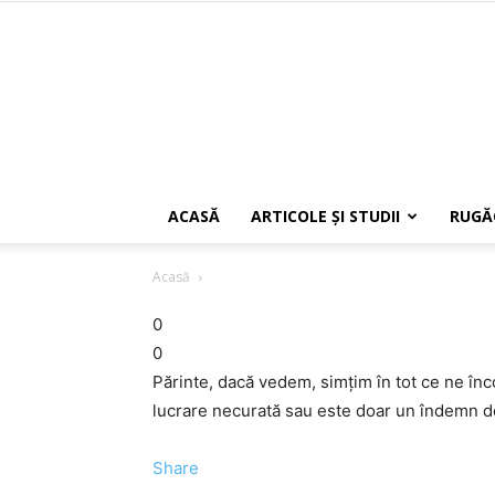
ACASĂ
ARTICOLE ŞI STUDII
RUGĂ
Acasă
0
0
Părinte, dacă vedem, simţim în tot ce ne în
lucrare necurată sau este doar un îndemn de
Share