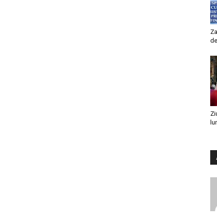
Za
de
Zi
lu