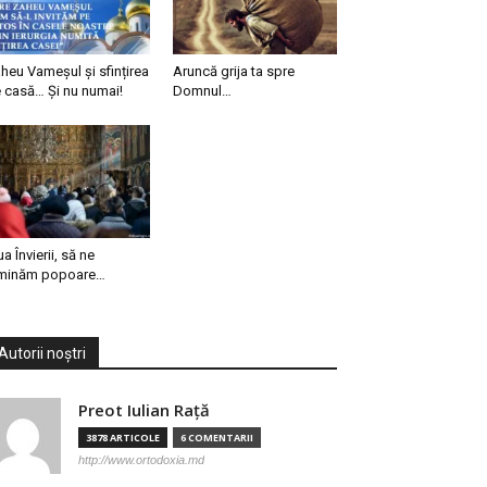
heu Vameșul și sfințirea
Aruncă grija ta spre
 casă… Și nu numai!
Domnul…
ua Învierii, să ne
minăm popoare…
Autorii noștri
Preot Iulian Raţă
3878 ARTICOLE
6 COMENTARII
http://www.ortodoxia.md