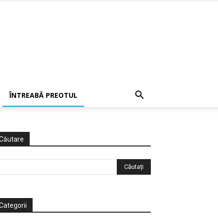
ÎNTREABĂ PREOTUL
Căutare
Categorii