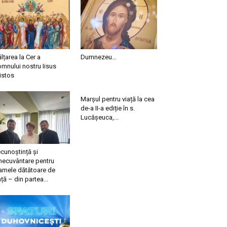
ălțarea la Cer a
Dumnezeu…
mnului nostru Iisus
istos
Marșul pentru viață la cea
de-a II-a ediție în s.
Lucășeuca,...
cunoștință și
necuvântare pentru
mele dătătoare de
ață – din partea...