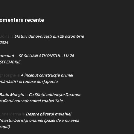
omentarii recente
Sfaturi duhovnicești din 20 octombrie
Doina
la
2024
amalad
SF SILUAN ATHONITUL -11/ 24
la
SEPEMBRIE
A început construcţia primei
gheorghe
la
mănăstiri ortodoxe din Japonia
Radu Mungiu
Cu Sfinții odihnește Doamne
la
sufletul nou adormitei roabei Tale…
Despre păcatul malahiei
Crina Marina
la
(masturbării) şi onaniei (pazei de a nu avea
copii)