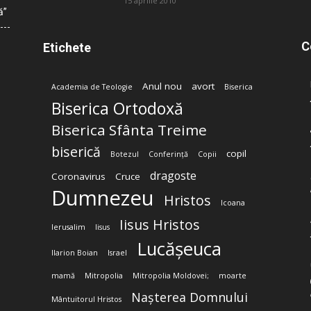
15 aprilie 2010
ă”
C
Etichete
Anul nou
avort
Academia de Teologie
Biserica
Biserica Ortodoxă
Biserica Sfânta Treime
biserică
copil
Botezul
Conferință
Copii
dragoste
Coronavirus
Cruce
Dumnezeu
Hristos
Icoana
Iisus Hristos
Ierusalim
Iisus
Lucășeuca
Ilarion Boian
Israel
mamă
Mitropolia
Mitropolia Moldovei;
moarte
Nașterea Domnului
Mântuitorul Hristos