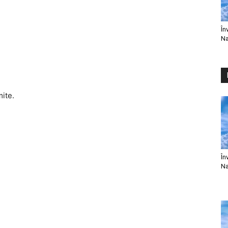
În
Na
mite.
În
Na