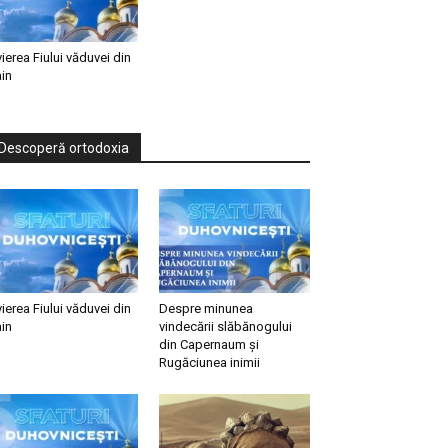
vierea Fiului văduvei din
in
Descoperă ortodoxia
vierea Fiului văduvei din
Despre minunea
in
vindecării slăbănogului
din Capernaum și
Rugăciunea inimii