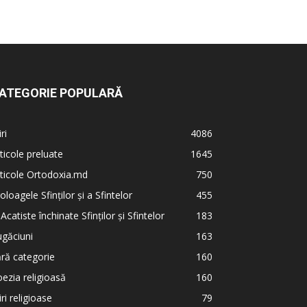
ATEGORIE POPULARĂ
iri
4086
ticole preluate
1645
ticole Ortodoxia.md
750
oloagele Sfinților și a Sfintelor
455
 Acatiste închinate Sfinților și Sfintelor
183
găciuni
163
ră categorie
160
ezia religioasă
160
iri religioase
79