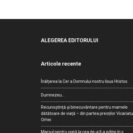
ALEGEREA EDITORULUI
Articole recente
Înălțarea la Cer a Domnului nostru Iisus Hristos
Dumnezeu…
Recunoștință și binecuvântare pentru mamele
dătătoare de viață – din partea preoților Vicariatu
Orhei
Marșul pentru viață la cea de-a II-a ediție în s.