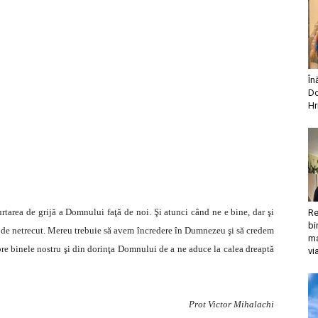
În
Do
Hr
urtarea de grijă a Domnului faţă de noi. Şi atunci când ne e bine, dar şi
Re
bi
u de netrecut. Mereu trebuie să avem încredere în Dumnezeu şi să credem
ma
spre binele nostru şi din dorinţa Domnului de a ne aduce la calea dreaptă
vi
Prot Victor Mihalachi