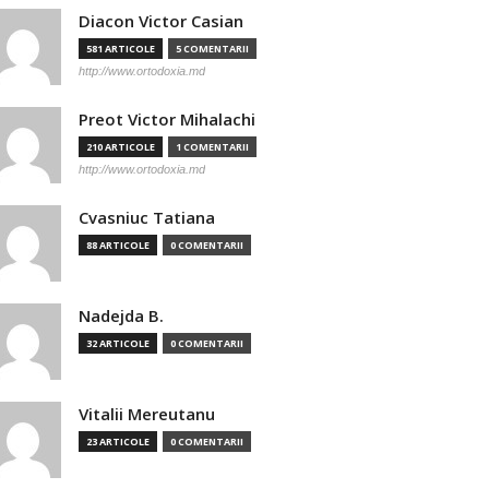
Diacon Victor Casian
581 ARTICOLE
5 COMENTARII
http://www.ortodoxia.md
Preot Victor Mihalachi
210 ARTICOLE
1 COMENTARII
http://www.ortodoxia.md
Cvasniuc Tatiana
88 ARTICOLE
0 COMENTARII
Nadejda B.
32 ARTICOLE
0 COMENTARII
Vitalii Mereutanu
23 ARTICOLE
0 COMENTARII