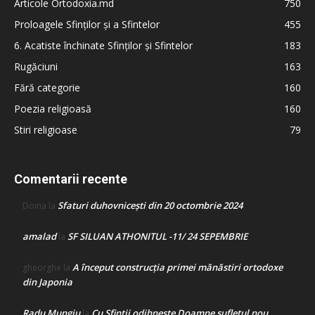
Articole Ortodoxia.md
750
Proloagele Sfinților și a Sfintelor
455
6. Acatiste închinate Sfinților și Sfintelor
183
Rugăciuni
163
Fără categorie
160
Poezia religioasă
160
Stiri religioase
79
Comentarii recente
Sfaturi duhovnicești din 20 octombrie 2024
Doina
la
amalad
SF SILUAN ATHONITUL -11/ 24 SEPEMBRIE
la
A început construcţia primei mănăstiri ortodoxe
gheorghe
la
din Japonia
Radu Mungiu
Cu Sfinții odihnește Doamne sufletul nou
la