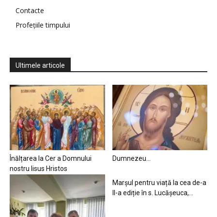
Contacte
Profețiile timpului
Ultimele articole
Înălțarea la Cer a Domnului
Dumnezeu…
nostru Iisus Hristos
Marșul pentru viață la cea de-a
II-a ediție în s. Lucășeuca,...