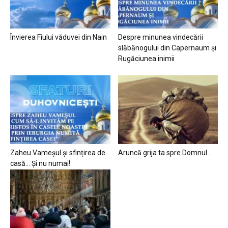
Învierea Fiului văduvei din Nain
Despre minunea vindecării
slăbănogului din Capernaum și
Rugăciunea inimii
Zaheu Vameșul și sfințirea de
Aruncă grija ta spre Domnul…
casă… Și nu numai!