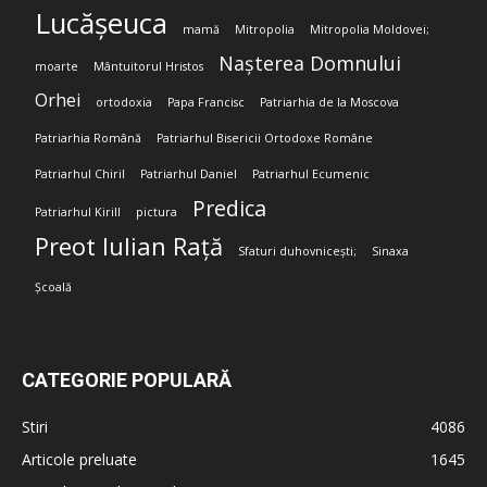
Lucășeuca
mamă
Mitropolia
Mitropolia Moldovei;
Nașterea Domnului
moarte
Mântuitorul Hristos
Orhei
ortodoxia
Papa Francisc
Patriarhia de la Moscova
Patriarhia Română
Patriarhul Bisericii Ortodoxe Române
Patriarhul Chiril
Patriarhul Daniel
Patriarhul Ecumenic
Predica
Patriarhul Kirill
pictura
Preot Iulian Rață
Sfaturi duhovnicești;
Sinaxa
Școală
CATEGORIE POPULARĂ
Stiri
4086
Articole preluate
1645