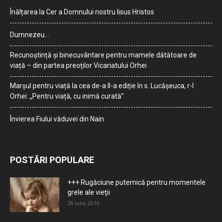
Înălțarea la Cer a Domnului nostru Iisus Hristos
Dumnezeu…
Recunoștință și binecuvântare pentru mamele dătătoare de
viață – din partea preoților Vicariatului Orhei
Marșul pentru viață la cea de-a II-a ediție în s. Lucășeuca, r-l
Orhei: „Pentru viață, cu inimă curată”
Învierea Fiului văduvei din Nain
POSTĂRI POPULARE
+++ Rugăciune puternică pentru momentele
grele ale vieţii
28 iulie 2010