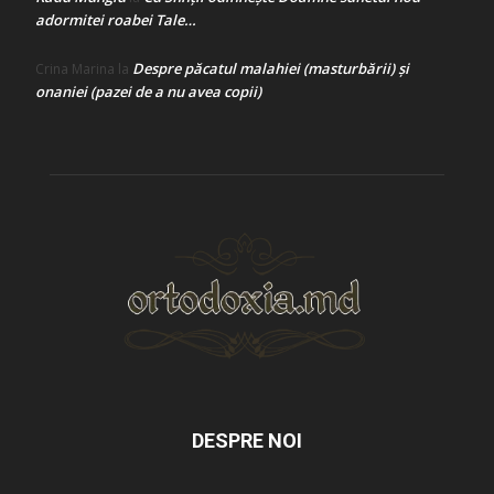
adormitei roabei Tale…
Despre păcatul malahiei (masturbării) şi
Crina Marina
la
onaniei (pazei de a nu avea copii)
DESPRE NOI