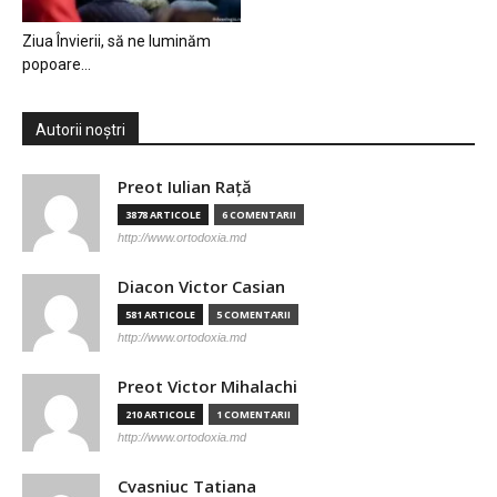
Ziua Învierii, să ne luminăm
popoare…
Autorii noștri
Preot Iulian Raţă
3878 ARTICOLE
6 COMENTARII
http://www.ortodoxia.md
Diacon Victor Casian
581 ARTICOLE
5 COMENTARII
http://www.ortodoxia.md
Preot Victor Mihalachi
210 ARTICOLE
1 COMENTARII
http://www.ortodoxia.md
Cvasniuc Tatiana