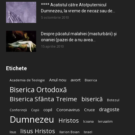
**** Acatistul către Atotputernicul
Dumnezeu, la vreme de necaz sau de...
5 octombrie 2010
Despre păcatul malahiei (masturbării) şi
onaniei (pazei de a nu avea...
15 aprilie 2010
Etichete
Anul nou
avort
Academia de Teologie
Biserica
Biserica Ortodoxă
Biserica Sfânta Treime
biserică
Botezul
dragoste
copil
Coronavirus
Cruce
Conferință
Copii
Dumnezeu
Hristos
Icoana
Ierusalim
Iisus Hristos
Iisus
Ilarion Boian
Israel