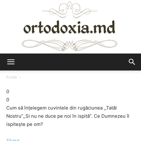
Ortodoxia.md
Acasă
0
0
Cum să înţelegem cuvintele din rugăciunea ,,Tatăl
Nostru”,,Si nu ne duce pe noi în ispită”. Ce Dumnezeu îl
ispiteşte pe om?
Share