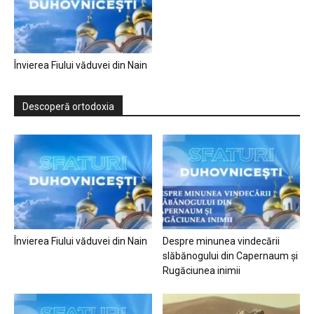
Învierea Fiului văduvei din Nain
Descoperă ortodoxia
Învierea Fiului văduvei din Nain
Despre minunea vindecării
slăbănogului din Capernaum și
Rugăciunea inimii