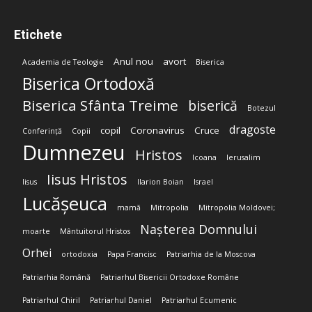
Etichete
Anul nou
avort
Academia de Teologie
Biserica
Biserica Ortodoxă
Biserica Sfânta Treime
biserică
Botezul
dragoste
copil
Coronavirus
Cruce
Conferință
Copii
Dumnezeu
Hristos
Icoana
Ierusalim
Iisus Hristos
Iisus
Ilarion Boian
Israel
Lucășeuca
mamă
Mitropolia
Mitropolia Moldovei;
Nașterea Domnului
moarte
Mântuitorul Hristos
Orhei
ortodoxia
Papa Francisc
Patriarhia de la Moscova
Patriarhia Română
Patriarhul Bisericii Ortodoxe Române
Patriarhul Chiril
Patriarhul Daniel
Patriarhul Ecumenic