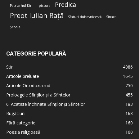
Predica
Patriarhul Kirill
pictura
Preot Iulian Rață
Sfaturi duhovnicești;
Sinaxa
Școală
CATEGORIE POPULARĂ
Stiri
4086
Articole preluate
1645
Articole Ortodoxia.md
750
Proloagele Sfinților și a Sfintelor
455
6. Acatiste închinate Sfinților și Sfintelor
183
Rugăciuni
163
Fără categorie
160
Poezia religioasă
160