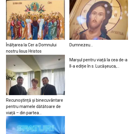
Înălțarea la Cer a Domnului
Dumnezeu…
nostru Iisus Hristos
Marșul pentru viață la cea de-a
II-a ediție în s. Lucășeuca,...
Recunoștință și binecuvântare
pentru mamele dătătoare de
viață – din partea...