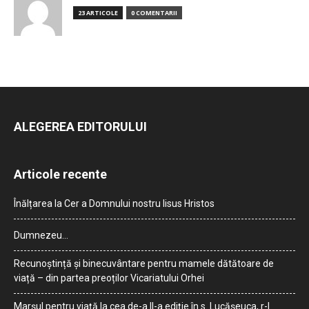
23 ARTICOLE
0 COMENTARII
ALEGEREA EDITORULUI
Articole recente
Înălțarea la Cer a Domnului nostru Iisus Hristos
Dumnezeu…
Recunoștință și binecuvântare pentru mamele dătătoare de
viață – din partea preoților Vicariatului Orhei
Marșul pentru viață la cea de-a II-a ediție în s. Lucășeuca, r-l