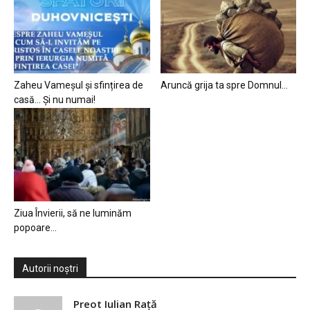
Zaheu Vameșul și sfințirea de
Aruncă grija ta spre Domnul…
casă… Și nu numai!
Ziua Învierii, să ne luminăm
popoare…
Autorii noștri
Preot Iulian Raţă