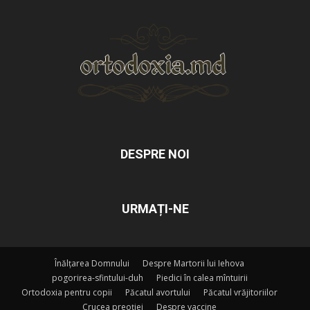
DESPRE NOI
URMAȚI-NE
Înălțarea Domnului
Despre Martorii lui Iehova
pogorirea-sfintului-duh
Piedici în calea mîntuirii
Ortodoxia pentru copii
Păcatul avortului
Păcatul vrăjitoriilor
Crucea preoției
Despre vaccine