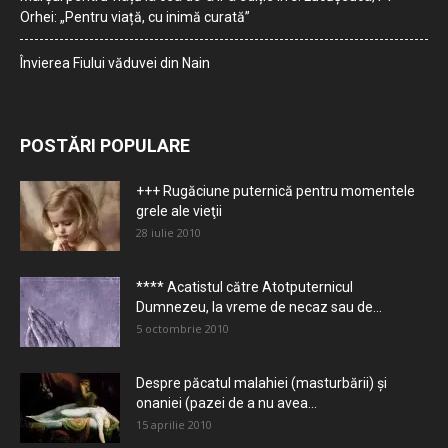
Orhei: „Pentru viață, cu inimă curată”
Învierea Fiului văduvei din Nain
POSTĂRI POPULARE
+++ Rugăciune puternică pentru momentele
grele ale vieţii
28 iulie 2010
**** Acatistul către Atotputernicul
Dumnezeu, la vreme de necaz sau de...
5 octombrie 2010
Despre păcatul malahiei (masturbării) şi
onaniei (pazei de a nu avea...
15 aprilie 2010