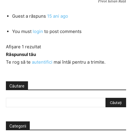
Preot Iulian Rață
Guest
a răspuns
15 ani ago
You must
login
to post comments
Afișare 1 rezultat
Răspunsul tău
Te rog să te
autentifici
mai întâi pentru a trimite.
Căutare
Categorii