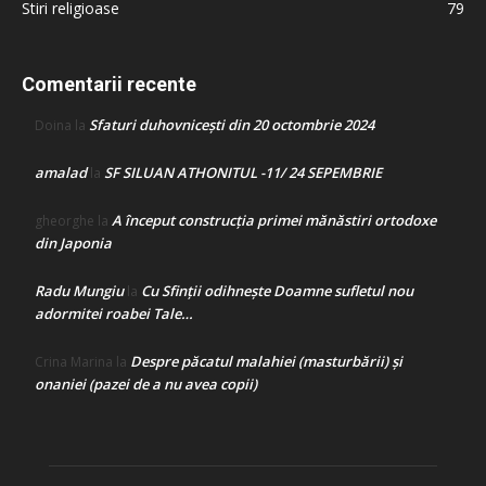
Stiri religioase
79
Comentarii recente
Sfaturi duhovnicești din 20 octombrie 2024
Doina
la
amalad
SF SILUAN ATHONITUL -11/ 24 SEPEMBRIE
la
A început construcţia primei mănăstiri ortodoxe
gheorghe
la
din Japonia
Radu Mungiu
Cu Sfinții odihnește Doamne sufletul nou
la
adormitei roabei Tale…
Despre păcatul malahiei (masturbării) şi
Crina Marina
la
onaniei (pazei de a nu avea copii)