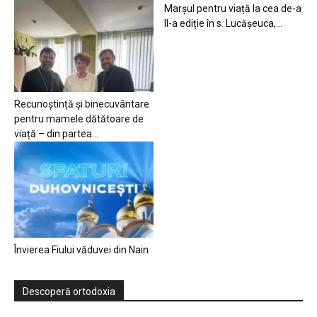
Marșul pentru viață la cea de-a
II-a ediție în s. Lucășeuca,...
Recunoștință și binecuvântare
pentru mamele dătătoare de
viață – din partea...
Învierea Fiului văduvei din Nain
Descoperă ortodoxia