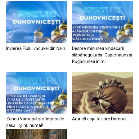
Învierea Fiului văduvei din Nain
Despre minunea vindecării
slăbănogului din Capernaum și
Rugăciunea inimii
Zaheu Vameșul și sfințirea de
Aruncă grija ta spre Domnul…
casă… Și nu numai!