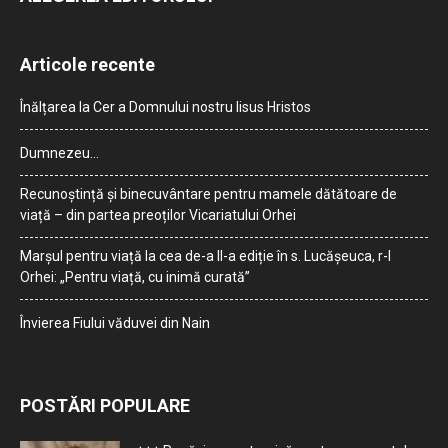
Articole recente
Înălțarea la Cer a Domnului nostru Iisus Hristos
Dumnezeu…
Recunoștință și binecuvântare pentru mamele dătătoare de
viață – din partea preoților Vicariatului Orhei
Marșul pentru viață la cea de-a II-a ediție în s. Lucășeuca, r-l
Orhei: „Pentru viață, cu inimă curată”
Învierea Fiului văduvei din Nain
POSTĂRI POPULARE