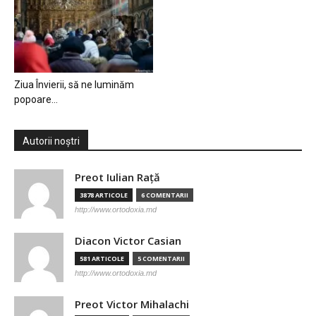
Ziua Învierii, să ne luminăm
popoare…
Autorii noștri
Preot Iulian Raţă
3878 ARTICOLE
6 COMENTARII
http://www.ortodoxia.md
Diacon Victor Casian
581 ARTICOLE
5 COMENTARII
http://www.ortodoxia.md
Preot Victor Mihalachi