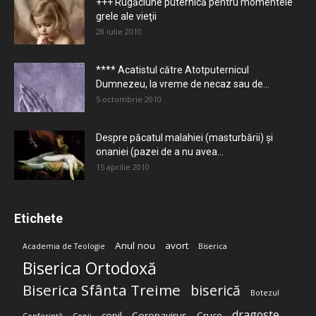
+++ Rugăciune puternică pentru momentele
grele ale vieţii
28 iulie 2010
**** Acatistul către Atotputernicul
Dumnezeu, la vreme de necaz sau de...
5 octombrie 2010
Despre păcatul malahiei (masturbării) şi
onaniei (pazei de a nu avea...
15 aprilie 2010
Etichete
Anul nou
avort
Academia de Teologie
Biserica
Biserica Ortodoxă
Biserica Sfânta Treime
biserică
Botezul
dragoste
copil
Coronavirus
Cruce