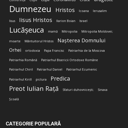
Conferință
Copii
Dumnezeu
Hristos
Icoana
Ierusalim
Iisus Hristos
Iisus
Ilarion Boian
Israel
Lucășeuca
mamă
Mitropolia
Mitropolia Moldovei;
Nașterea Domnului
moarte
Mântuitorul Hristos
Orhei
ortodoxia
Papa Francisc
Patriarhia de la Moscova
Patriarhia Română
Patriarhul Bisericii Ortodoxe Române
Patriarhul Chiril
Patriarhul Daniel
Patriarhul Ecumenic
Predica
Patriarhul Kirill
pictura
Preot Iulian Rață
Sfaturi duhovnicești;
Sinaxa
Școală
CATEGORIE POPULARĂ