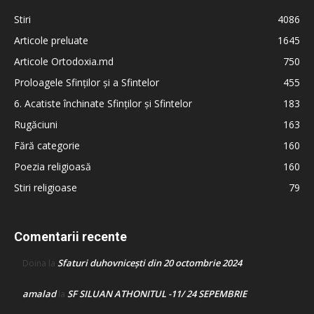
Stiri
4086
Articole preluate
1645
Articole Ortodoxia.md
750
Proloagele Sfinților și a Sfintelor
455
6. Acatiste închinate Sfinților și Sfintelor
183
Rugăciuni
163
Fără categorie
160
Poezia religioasă
160
Stiri religioase
79
Comentarii recente
Sfaturi duhovnicești din 20 octombrie 2024
Doina
la
amalad
SF SILUAN ATHONITUL -11/ 24 SEPEMBRIE
la