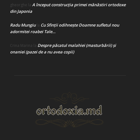
A început construcţia primei mănăstiri ortodoxe
gheorghe
la
din Japonia
Radu Mungiu
Cu Sfinții odihnește Doamne sufletul nou
la
adormitei roabei Tale…
Despre păcatul malahiei (masturbării) şi
Crina Marina
la
onaniei (pazei de a nu avea copii)