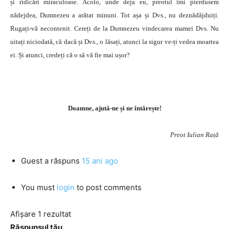
și ridicări miraculoase. Acolo, unde deja eu, preotul îmi pierdusem
nădejdea, Dumnezeu a arătat minuni. Tot așa și Dvs., nu deznădăjduiți.
Rugați-vă necontenit. Cereți de la Dumnezeu vindecarea mamei Dvs. Nu
uitați niciodată, că dacă și Dvs., o lăsați, atunci la sigur ve-ți vedea moartea
ei. Și atunci, credeți că o să vă fie mai ușor?
Doamne, ajută-ne și ne întărește!
Preot Iulian Rață
Guest
a răspuns
15 ani ago
You must
login
to post comments
Afișare 1 rezultat
Răspunsul tău