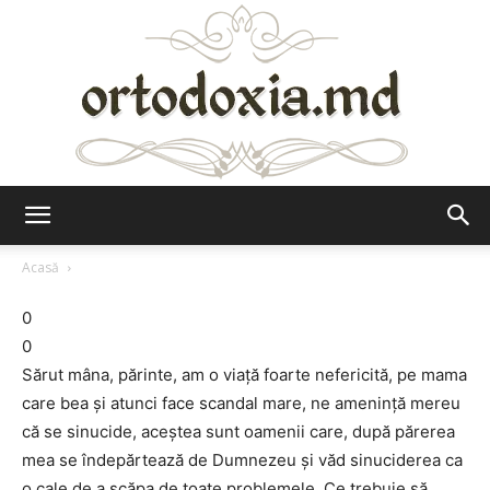
Ortodoxia.md
Acasă
0
0
Sărut mâna, părinte, am o viaţă foarte nefericită, pe mama
care bea şi atunci face scandal mare, ne ameninţă mereu
că se sinucide, aceştea sunt oamenii care, după părerea
mea se îndepărtează de Dumnezeu şi văd sinuciderea ca
o cale de a scăpa de toate problemele. Ce trebuie să