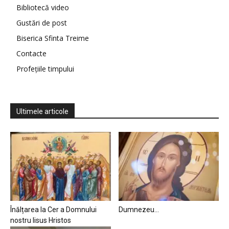
Bibliotecă video
Gustări de post
Biserica Sfinta Treime
Contacte
Profețiile timpului
Ultimele articole
Înălțarea la Cer a Domnului
Dumnezeu…
nostru Iisus Hristos