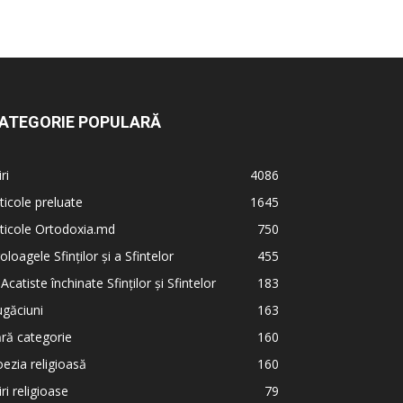
ATEGORIE POPULARĂ
iri
4086
ticole preluate
1645
ticole Ortodoxia.md
750
oloagele Sfinților și a Sfintelor
455
 Acatiste închinate Sfinților și Sfintelor
183
găciuni
163
ră categorie
160
ezia religioasă
160
iri religioase
79