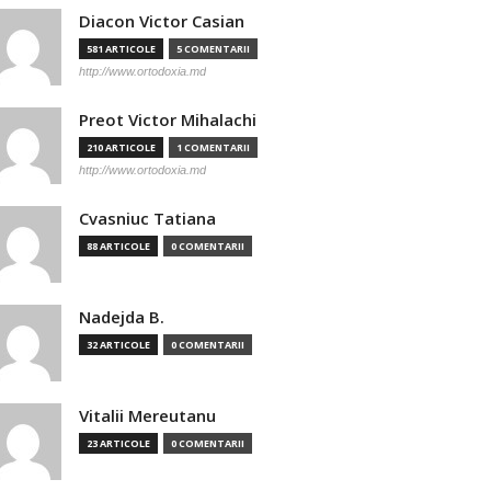
Diacon Victor Casian
581 ARTICOLE
5 COMENTARII
http://www.ortodoxia.md
Preot Victor Mihalachi
210 ARTICOLE
1 COMENTARII
http://www.ortodoxia.md
Cvasniuc Tatiana
88 ARTICOLE
0 COMENTARII
Nadejda B.
32 ARTICOLE
0 COMENTARII
Vitalii Mereutanu
23 ARTICOLE
0 COMENTARII