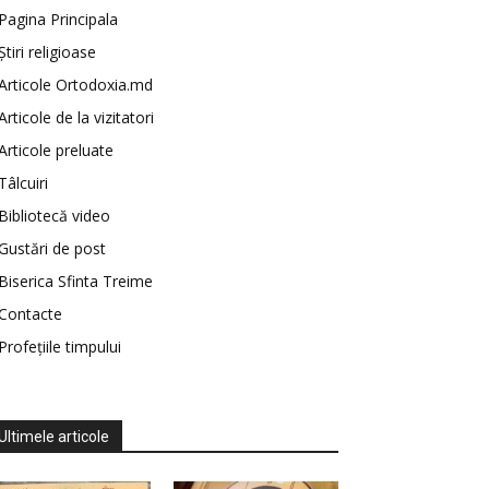
Pagina Principala
Știri religioase
Articole Ortodoxia.md
Articole de la vizitatori
Articole preluate
Tâlcuiri
Bibliotecă video
Gustări de post
Biserica Sfinta Treime
Contacte
Profețiile timpului
Ultimele articole