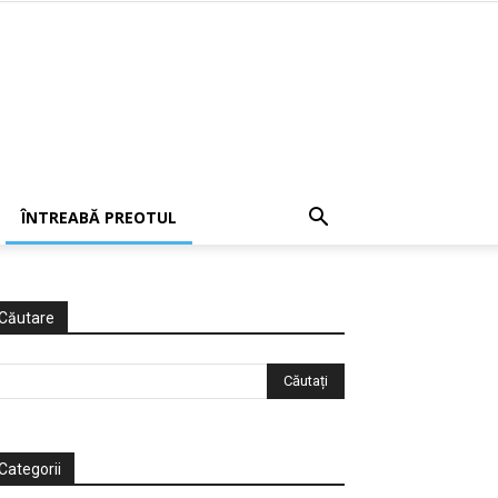
ÎNTREABĂ PREOTUL
Căutare
Categorii