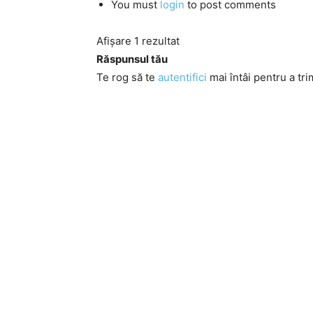
You must
login
to post comments
Afișare 1 rezultat
Răspunsul tău
Te rog să te
autentifici
mai întâi pentru a tri