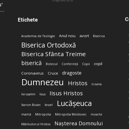
15 aprilie 2010
ă”
C
Etichete
Anul nou
avort
Academia de Teologie
Biserica
Biserica Ortodoxă
Biserica Sfânta Treime
biserică
copil
Botezul
Conferință
Copii
dragoste
Coronavirus
Cruce
Dumnezeu
Hristos
Icoana
Iisus Hristos
Ierusalim
Iisus
Lucășeuca
Ilarion Boian
Israel
mamă
Mitropolia
Mitropolia Moldovei;
moarte
Nașterea Domnului
Mântuitorul Hristos