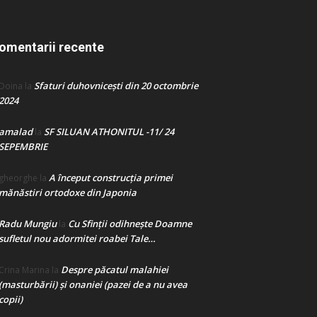
omentarii recente
Sfaturi duhovnicești din 20 octombrie
Doina
la
2024
amalad
SF SILUAN ATHONITUL -11/ 24
la
SEPEMBRIE
A început construcţia primei
gheorghe
la
mănăstiri ortodoxe din Japonia
Radu Mungiu
Cu Sfinții odihnește Doamne
la
sufletul nou adormitei roabei Tale…
Despre păcatul malahiei
Crina Marina
la
(masturbării) şi onaniei (pazei de a nu avea
copii)