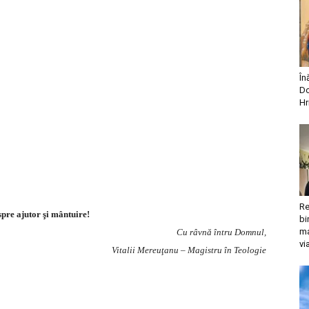
În
Do
Hr
Re
 spre ajutor şi mântuire!
bi
ma
Cu râvnă întru Domnul,
vi
Vitalii Mereuţanu – Magistru în Teologie