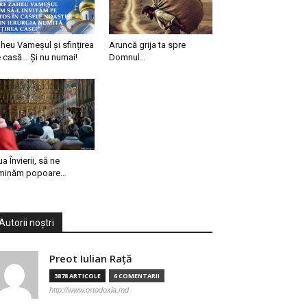
heu Vameșul și sfințirea
Aruncă grija ta spre
 casă… Și nu numai!
Domnul…
ua Învierii, să ne
minăm popoare…
Autorii noștri
Preot Iulian Raţă
3878 ARTICOLE
6 COMENTARII
http://www.ortodoxia.md