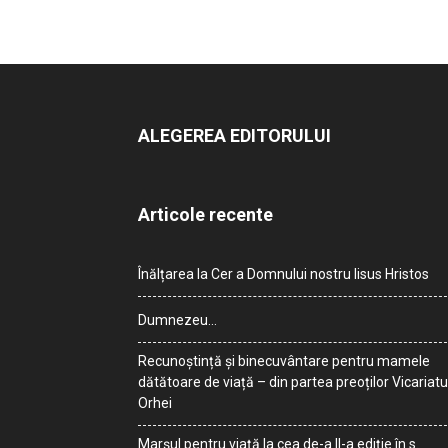
ALEGEREA EDITORULUI
Articole recente
Înălțarea la Cer a Domnului nostru Iisus Hristos
Dumnezeu…
Recunoștință și binecuvântare pentru mamele
dătătoare de viață – din partea preoților Vicariatu
Orhei
Marșul pentru viață la cea de-a II-a ediție în s.