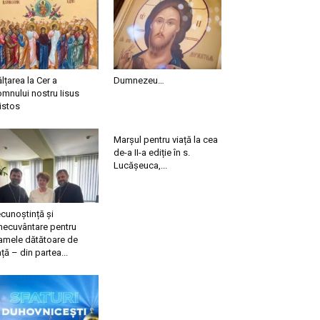
ălțarea la Cer a
Dumnezeu…
mnului nostru Iisus
istos
Marșul pentru viață la cea
de-a II-a ediție în s.
Lucășeuca,...
cunoștință și
necuvântare pentru
mele dătătoare de
ață – din partea...