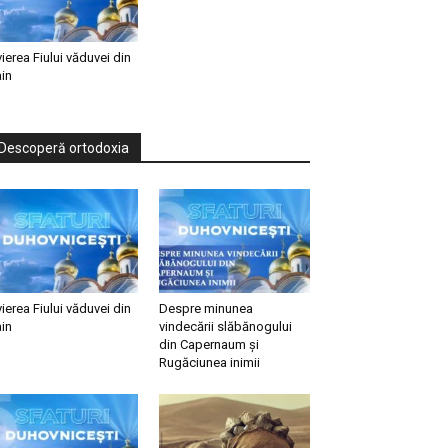
vierea Fiului văduvei din
in
Descoperă ortodoxia
vierea Fiului văduvei din
Despre minunea
in
vindecării slăbănogului
din Capernaum și
Rugăciunea inimii