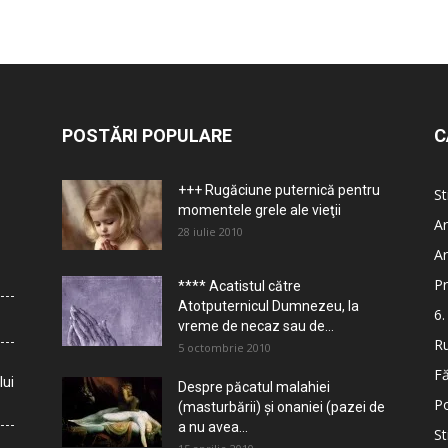
POSTĂRI POPULARE
C
+++ Rugăciune puternică pentru
St
momentele grele ale vieţii
Ar
28 iulie 2010
Ar
Pr
**** Acatistul către
Atotputernicul Dumnezeu, la
6.
vreme de necaz sau de...
Ru
5 octombrie 2010
Fă
lui
Despre păcatul malahiei
Po
(masturbării) şi onaniei (pazei de
a nu avea...
St