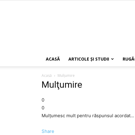
ACASĂ
ARTICOLE ŞI STUDII
RUGĂ
Acasă
Mulţumire
Mulţumire
0
0
Mulţumesc mult pentru răspunsul acordat… sig
Share