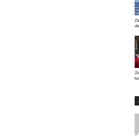
Za
de
Zi
lu