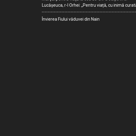
Lucășeuca, r-l Orhei: „Pentru viață, cu inimă curat
Învierea Fiului văduvei din Nain