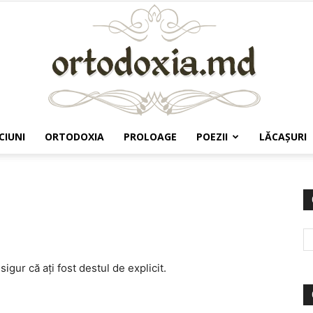
CIUNI
ORTODOXIA
PROLOAGE
POEZII
LĂCAŞURI
Ortodoxia.md
ur că aţi fost destul de explicit.