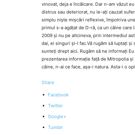
vinovat, deja e încălcare. Dar n-am văzut eu
distrus sau deteriorat, nu le-aţi cauzat sufe
simplu nişte mişcări reflexive, împotriva unei 
primul s-a agăţat de D-ră, ca un câine care 
2009 şi nu pe altcineva, prin intermediul ast
dai, ei singuri şi-l fac.Vă rugăm să luptaţi ş
sunteţi drept aici. Rugăm să ne informaţi Eu
prezentarea informaţie faţă de Mitropolia şi
câine, n-ai ce face, aşa-i natura. Asta-i o o
Share
Facebook
Twitter
Google+
Tumblr