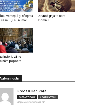
heu Vameșul și sfințirea
Aruncă grija ta spre
 casă… Și nu numai!
Domnul…
ua Învierii, să ne
minăm popoare…
Autorii noștri
Preot Iulian Raţă
3878 ARTICOLE
6 COMENTARII
http://www.ortodoxia.md