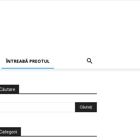
ÎNTREABĂ PREOTUL
Căutare
Categorii