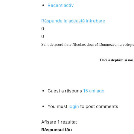
Recent activ
Răspunde la această întrebare
0
0
Sunt de acord frate Nicolae, doar că Dumnezeu nu voiește m
Deci așteptăm și noi
Guest
a răspuns
15 ani ago
You must
login
to post comments
Afișare 1 rezultat
Răspunsul tău