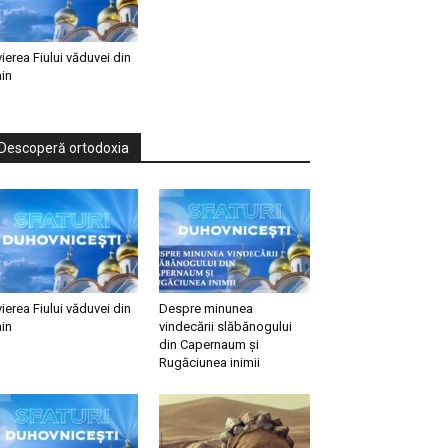
vierea Fiului văduvei din
in
Descoperă ortodoxia
vierea Fiului văduvei din
Despre minunea
in
vindecării slăbănogului
din Capernaum și
Rugăciunea inimii