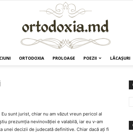
CIUNI
ORTODOXIA
PROLOAGE
POEZII
LĂCAŞURI
Ortodoxia.md
i
Eu sunt jurist, chiar nu am văzut vreun pericol al
e ştiu prezumţia nevinovăţiei e valabilă, iar eu v-am
 unei decizii de judecată definitive. Chiar dacă aţi fi