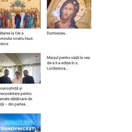
ălțarea la Cer a
Dumnezeu…
mnului nostru Iisus
istos
Marșul pentru viață la cea
de-a II-a ediție în s.
Lucășeuca,...
cunoștință și
necuvântare pentru
mele dătătoare de
ață – din partea...