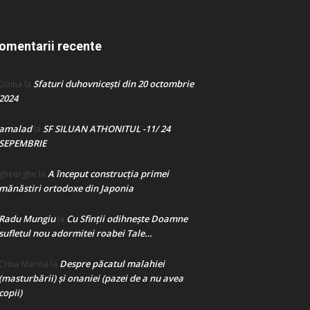
omentarii recente
Sfaturi duhovnicești din 20 octombrie
Doina
la
2024
amalad
SF SILUAN ATHONITUL -11/ 24
la
SEPEMBRIE
A început construcţia primei
gheorghe
la
mănăstiri ortodoxe din Japonia
Radu Mungiu
Cu Sfinții odihnește Doamne
la
sufletul nou adormitei roabei Tale…
Despre păcatul malahiei
Crina Marina
la
(masturbării) şi onaniei (pazei de a nu avea
copii)