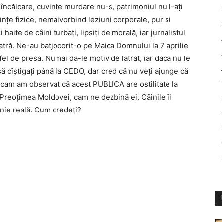
 încălcare, cuvinte murdare nu-s, patrimoniul nu l-aţi
rinţe fizice, nemaivorbind leziuni corporale, pur şi
haite de câini turbaţi, lipsiţi de morală, iar jurnalistul
latră. Ne-au batjocorit-o pe Maica Domnului la 7 aprilie
fel de presă. Numai dă-le motiv de lătrat, iar dacă nu le
i să cîştigaţi până la CEDO, dar cred că nu veţi ajunge că
 cam am observat că acest PUBLICA are ostilitate la
 Preoţimea Moldovei, cam ne dezbină ei. Câinile îi
pinie reală. Cum credeţi?