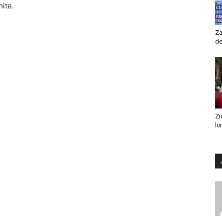
mite.
Za
de
Zi
lu