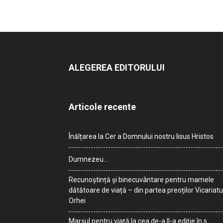
ALEGEREA EDITORULUI
Articole recente
Înălțarea la Cer a Domnului nostru Iisus Hristos
Dumnezeu…
Recunoștință și binecuvântare pentru mamele
dătătoare de viață – din partea preoților Vicariatu
Orhei
Marșul pentru viață la cea de-a II-a ediție în s.