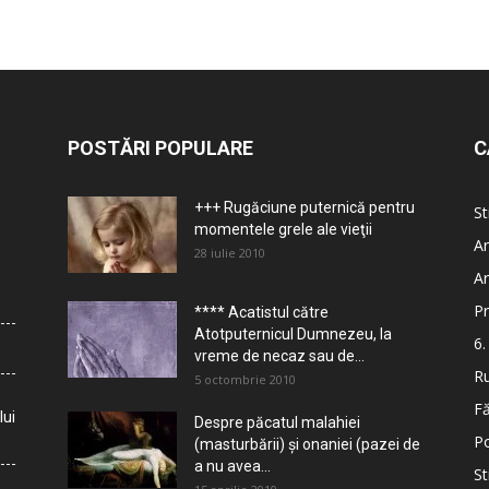
POSTĂRI POPULARE
C
+++ Rugăciune puternică pentru
St
momentele grele ale vieţii
Ar
28 iulie 2010
Ar
Pr
**** Acatistul către
Atotputernicul Dumnezeu, la
6.
vreme de necaz sau de...
Ru
5 octombrie 2010
Fă
lui
Despre păcatul malahiei
Po
(masturbării) şi onaniei (pazei de
a nu avea...
St