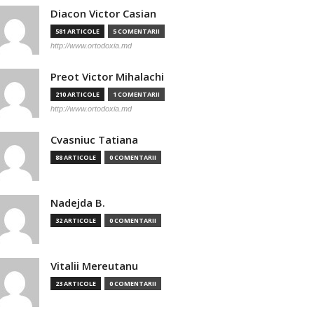
Diacon Victor Casian
581 ARTICOLE
5 COMENTARII
http://www.ortodoxia.md
Preot Victor Mihalachi
210 ARTICOLE
1 COMENTARII
http://www.ortodoxia.md
Cvasniuc Tatiana
88 ARTICOLE
0 COMENTARII
Nadejda B.
32 ARTICOLE
0 COMENTARII
Vitalii Mereutanu
23 ARTICOLE
0 COMENTARII