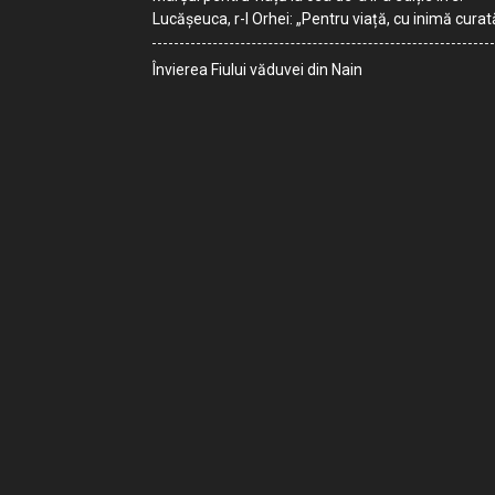
Lucășeuca, r-l Orhei: „Pentru viață, cu inimă curat
Învierea Fiului văduvei din Nain