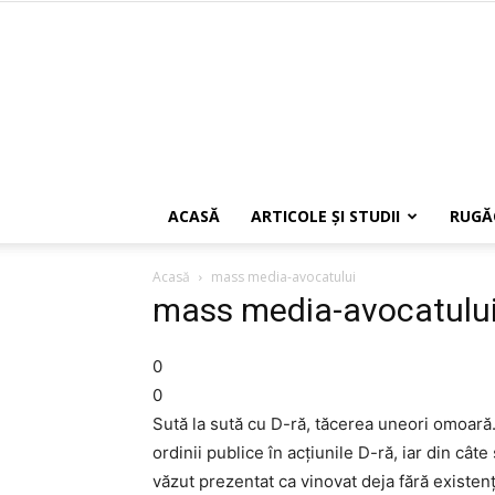
ACASĂ
ARTICOLE ŞI STUDII
RUGĂ
Acasă
mass media-avocatului
mass media-avocatulu
0
0
Sută la sută cu D-ră, tăcerea uneori omoară. 
ordinii publice în acţiunile D-ră, iar din cât
văzut prezentat ca vinovat deja fără existenţa