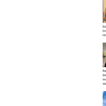
În
Do
Hr
Re
bi
ma
vi