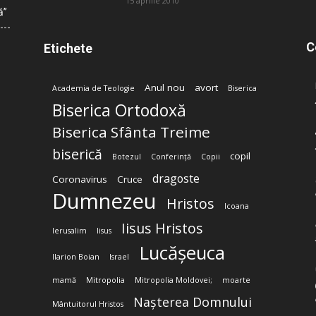
15 aprilie 2010
ă”
C
Etichete
Anul nou
avort
Academia de Teologie
Biserica
Biserica Ortodoxă
Biserica Sfânta Treime
biserică
copil
Botezul
Conferință
Copii
dragoste
Coronavirus
Cruce
Dumnezeu
Hristos
Icoana
Iisus Hristos
Ierusalim
Iisus
Lucășeuca
Ilarion Boian
Israel
mamă
Mitropolia
Mitropolia Moldovei;
moarte
Nașterea Domnului
Mântuitorul Hristos