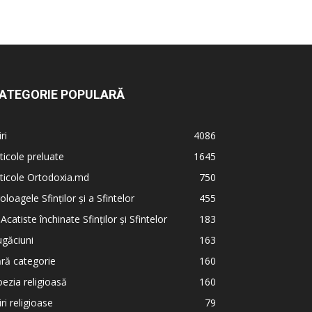
ATEGORIE POPULARĂ
iri
4086
ticole preluate
1645
ticole Ortodoxia.md
750
oloagele Sfinților și a Sfintelor
455
 Acatiste închinate Sfinților și Sfintelor
183
găciuni
163
ră categorie
160
ezia religioasă
160
iri religioase
79