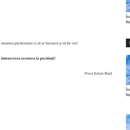
În
Na
oartea păcătosului ci să se întoarcă și să fie viu!
, întoarcerea acestora la pocăință!
Preot Iulian Rață
În
Na