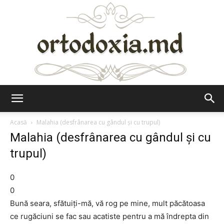
Ortodoxia.md
Acasă
Malahia (desfrânarea cu gândul şi cu trupul)
Malahia (desfrânarea cu gândul şi cu
trupul)
0
0
Bună seara, sfătuiţi-mă, vă rog pe mine, mult păcătoasa
ce rugăciuni se fac sau acatiste pentru a mă îndrepta din