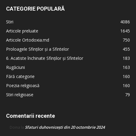
CATEGORIE POPULARĂ
Stiri
4086
Articole preluate
1645
Articole Ortodoxia.md
750
Proloagele Sfinților și a Sfintelor
455
6. Acatiste închinate Sfinților și Sfintelor
183
Rugăciuni
163
Fără categorie
160
Poezia religioasă
160
Stiri religioase
79
Comentarii recente
Sfaturi duhovnicești din 20 octombrie 2024
Doina
la