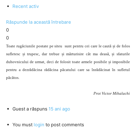
Recent activ
Răspunde la această întrebare
0
0
Toate rugăciunile postate pe siteu sunt pentru cei care le caută și de folos
sufletesc și trupesc, dar trebue și mărturisire cât ma deasă, și sfaturile
duhovnicului de urmat, deci de folosit toate armele posibile și imposibile
pentru a dezrădăcina rădăcina păcatului care sa înrădăcinat în sufletul
păcătos.
Prot Victor Mihalachi
Guest
a răspuns
15 ani ago
You must
login
to post comments