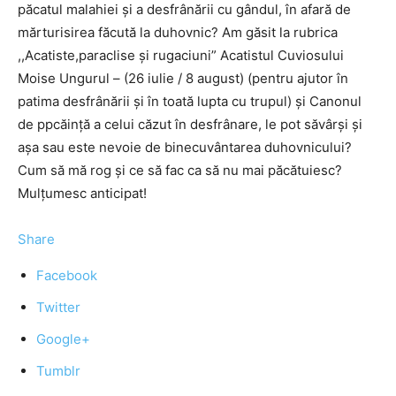
păcatul malahiei şi a desfrânării cu gândul, în afară de
mărturisirea făcută la duhovnic? Am găsit la rubrica
,,Acatiste,paraclise şi rugaciuni” Acatistul Cuviosului
Moise Ungurul – (26 iulie / 8 august) (pentru ajutor în
patima desfrânării şi în toată lupta cu trupul) şi Canonul
de ppcăinţă a celui căzut în desfrânare, le pot săvârşi şi
aşa sau este nevoie de binecuvântarea duhovnicului?
Cum să mă rog şi ce să fac ca să nu mai păcătuiesc?
Mulţumesc anticipat!
Share
Facebook
Twitter
Google+
Tumblr