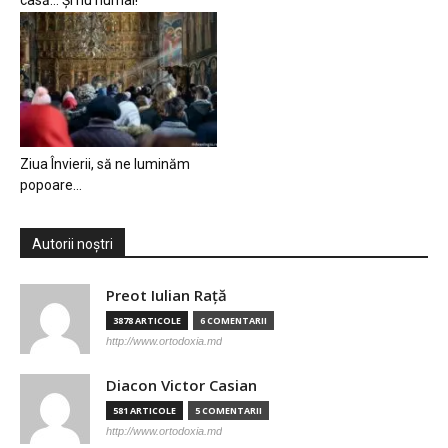
casă… Și nu numai!
Ziua Învierii, să ne luminăm
popoare…
Autorii noștri
Preot Iulian Raţă
3878 ARTICOLE
6 COMENTARII
http://www.ortodoxia.md
Diacon Victor Casian
581 ARTICOLE
5 COMENTARII
http://www.ortodoxia.md