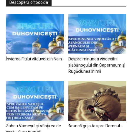
Descoperă ortodoxia
Învierea Fiului văduvei din Nain
Despre minunea vindecării
slăbănogului din Capernaum și
Rugăciunea inimii
Zaheu Vameșul și sfințirea de
Aruncă grija ta spre Domnul…