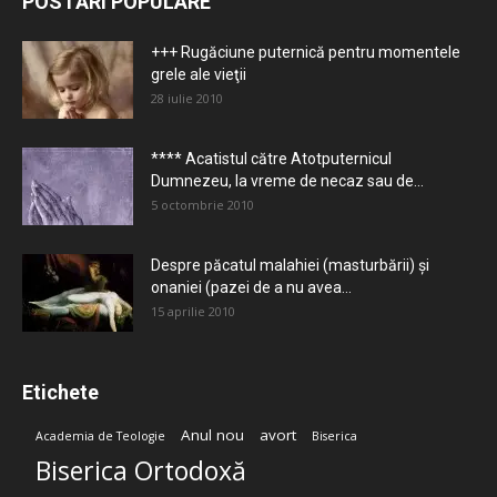
POSTĂRI POPULARE
+++ Rugăciune puternică pentru momentele
grele ale vieţii
28 iulie 2010
**** Acatistul către Atotputernicul
Dumnezeu, la vreme de necaz sau de...
5 octombrie 2010
Despre păcatul malahiei (masturbării) şi
onaniei (pazei de a nu avea...
15 aprilie 2010
Etichete
Anul nou
avort
Academia de Teologie
Biserica
Biserica Ortodoxă