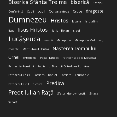
Biserica Sfânta Treime
biserică
Botezul
dragoste
copil
Coronavirus
Cruce
Conferință
Copii
Dumnezeu
Hristos
Icoana
Ierusalim
Iisus Hristos
Iisus
Ilarion Boian
Israel
Lucășeuca
mamă
Mitropolia
Mitropolia Moldovei;
Nașterea Domnului
moarte
Mântuitorul Hristos
Orhei
ortodoxia
Papa Francisc
Patriarhia de la Moscova
Patriarhia Română
Patriarhul Bisericii Ortodoxe Române
Patriarhul Chiril
Patriarhul Daniel
Patriarhul Ecumenic
Predica
Patriarhul Kirill
pictura
Preot Iulian Rață
Sfaturi duhovnicești;
Sinaxa
Școală