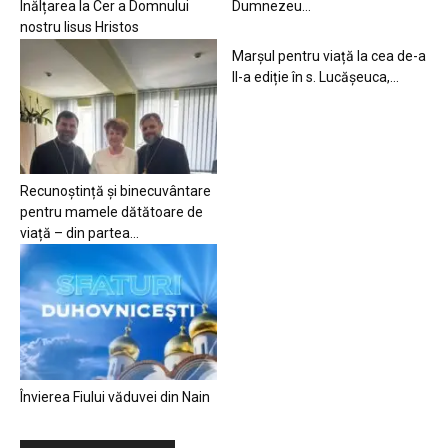
Înălțarea la Cer a Domnului
Dumnezeu…
nostru Iisus Hristos
Marșul pentru viață la cea de-a
II-a ediție în s. Lucășeuca,...
Recunoștință și binecuvântare
pentru mamele dătătoare de
viață – din partea...
Învierea Fiului văduvei din Nain