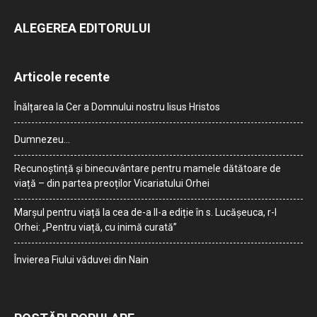
ALEGEREA EDITORULUI
Articole recente
Înălțarea la Cer a Domnului nostru Iisus Hristos
Dumnezeu…
Recunoștință și binecuvântare pentru mamele dătătoare de
viață – din partea preoților Vicariatului Orhei
Marșul pentru viață la cea de-a II-a ediție în s. Lucășeuca, r-l
Orhei: „Pentru viață, cu inimă curată”
Învierea Fiului văduvei din Nain