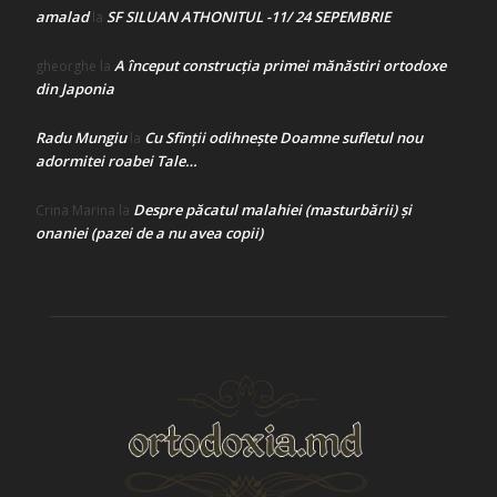
amalad
SF SILUAN ATHONITUL -11/ 24 SEPEMBRIE
la
A început construcţia primei mănăstiri ortodoxe
gheorghe
la
din Japonia
Radu Mungiu
Cu Sfinții odihnește Doamne sufletul nou
la
adormitei roabei Tale…
Despre păcatul malahiei (masturbării) şi
Crina Marina
la
onaniei (pazei de a nu avea copii)