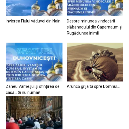
Învierea Fiului văduvei din Nain
Despre minunea vindecării
slăbănogului din Capernaum și
Rugăciunea inimii
Zaheu Vameșul și sfințirea de
Aruncă grija ta spre Domnul…
casă… Și nu numai!