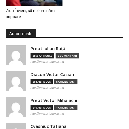
Ziua Învierii, să ne luminăm
popoare…
Autorii noștri
Preot Iulian Raţă
3878 ARTICOLE
6 COMENTARII
http://www.ortodoxia.md
Diacon Victor Casian
581 ARTICOLE
5 COMENTARII
http://www.ortodoxia.md
Preot Victor Mihalachi
210 ARTICOLE
1 COMENTARII
http://www.ortodoxia.md
Cvasniuc Tatiana