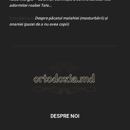
adormitei roabei Tale…
Despre păcatul malahiei (masturbării) şi
Crina Marina
la
onaniei (pazei de a nu avea copii)
DESPRE NOI