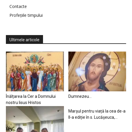
Contacte
Profețiile timpului
Ultimele articole
Înălțarea la Cer a Domnului
Dumnezeu…
nostru Iisus Hristos
Marșul pentru viață la cea de-a
II-a ediție în s. Lucășeuca,...