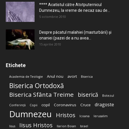
**** Acatistul către Atotputernicul
Dumnezeu, la vreme de necaz sau de...
5 octombrie 2010
Despre păcatul malahiei (masturbării) şi
onaniei (pazei de a nu avea...
15 aprilie 2010
Etichete
Anul nou
avort
Academia de Teologie
Biserica
Biserica Ortodoxă
Biserica Sfânta Treime
biserică
Botezul
dragoste
copil
Coronavirus
Cruce
Conferință
Copii
Dumnezeu
Hristos
Icoana
Ierusalim
Iisus Hristos
Iisus
Ilarion Boian
Israel