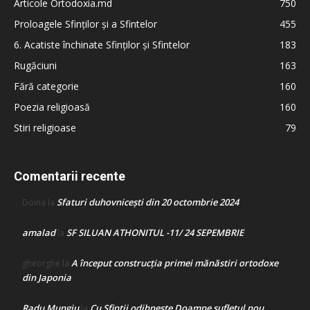
Articole Ortodoxia.md
750
Proloagele Sfinților și a Sfintelor
455
6. Acatiste închinate Sfinților și Sfintelor
183
Rugăciuni
163
Fără categorie
160
Poezia religioasă
160
Stiri religioase
79
Comentarii recente
Sfaturi duhovnicești din 20 octombrie 2024
Doina
la
amalad
SF SILUAN ATHONITUL -11/ 24 SEPEMBRIE
la
A început construcţia primei mănăstiri ortodoxe
gheorghe
la
din Japonia
Radu Mungiu
Cu Sfinții odihnește Doamne sufletul nou
la