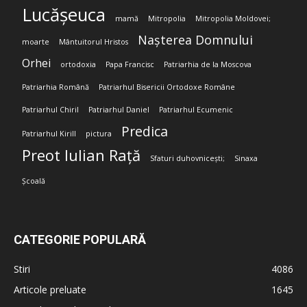
Lucășeuca
mamă
Mitropolia
Mitropolia Moldovei;
Nașterea Domnului
moarte
Mântuitorul Hristos
Orhei
ortodoxia
Papa Francisc
Patriarhia de la Moscova
Patriarhia Română
Patriarhul Bisericii Ortodoxe Române
Patriarhul Chiril
Patriarhul Daniel
Patriarhul Ecumenic
Predica
Patriarhul Kirill
pictura
Preot Iulian Rață
Sfaturi duhovnicești;
Sinaxa
Școală
CATEGORIE POPULARĂ
Stiri
4086
Articole preluate
1645