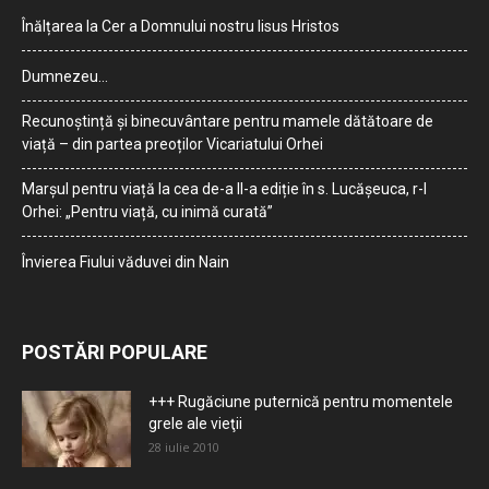
Înălțarea la Cer a Domnului nostru Iisus Hristos
Dumnezeu…
Recunoștință și binecuvântare pentru mamele dătătoare de
viață – din partea preoților Vicariatului Orhei
Marșul pentru viață la cea de-a II-a ediție în s. Lucășeuca, r-l
Orhei: „Pentru viață, cu inimă curată”
Învierea Fiului văduvei din Nain
POSTĂRI POPULARE
+++ Rugăciune puternică pentru momentele
grele ale vieţii
28 iulie 2010